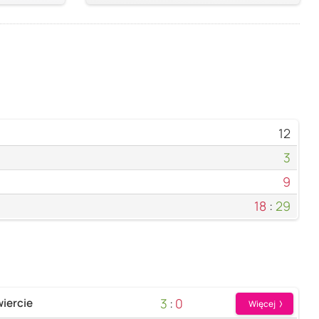
12
3
9
18
:
29
3
:
0
iercie
Więcej