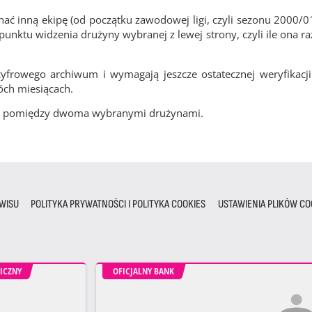
ć inną ekipę (od początku zawodowej ligi, czyli sezonu 2000/0
nktu widzenia drużyny wybranej z lewej strony, czyli ile ona ra
frowego archiwum i wymagają jeszcze ostatecznej weryfikacji
óch miesiącach.
cze pomiędzy dwoma wybranymi drużynami.
WISU
POLITYKA PRYWATNOŚCI I POLITYKA COOKIES
USTAWIENIA PLIKÓW CO
ICZNY
OFICJALNY BANK