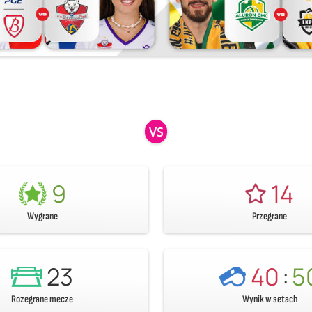
VS
9
14
Wygrane
Przegrane
23
40
:
5
Rozegrane mecze
Wynik w setach