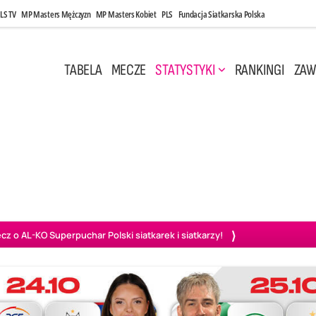
LS TV
MP Masters Mężczyzn
MP Masters Kobiet
PLS
Fundacja Siatkarska Polska
TABELA
MECZE
STATYSTYKI
RANKINGI
ZAW
i, 14:45
Poniedziałek, 27 Kwi, 20:00
3
0
3
2
wiercie
BOGDANKA LUK Lublin
PGE Projekt Warszawa
Ass
o AL-KO Superpuchar Polski siatkarek i siatkarzy!