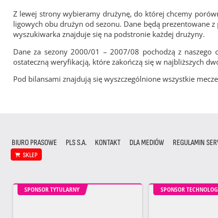
Z lewej strony wybieramy drużynę, do której chcemy porówna
ligowych obu drużyn od sezonu. Dane będą prezentowane z pu
wyszukiwarka znajduje się na podstronie każdej drużyny.
Dane za sezony 2000/01 – 2007/08 pochodzą z naszego cy
ostateczną weryfikacją, które zakończą się w najbliższych dw
Pod bilansami znajdują się wyszczególnione wszystkie me
BIURO PRASOWE
PLS S.A.
KONTAKT
DLA MEDIÓW
REGULAMIN SER
SKLEP
SPONSOR TYTULARNY
SPONSOR TECHNOLOG