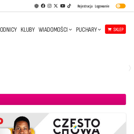
Facebook
Instagram
Twitter
Youtube
Rejestracja
Logowanie
Aplikacja Siatkarskie Ligi
TikTok
ODNICY
KLUBY
WIADOMOŚCI
PUCHARY
SKLEP
Środa, 29 Kwi, 17:30
3
1
eco Resovia Rzeszów
BOGDANKA LUK Lublin
Aluron CMC Warta Zawiercie