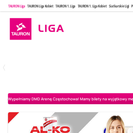
TAURON Liga
TAURON Liga Kobiet
TAURON 1. Liga
TAURON 1. Liga Kobiet
Siatkarskie Ligi
P
Poniedziałek, 20 Kwi, 17:30
Sobota, 25 Kw
2
3
Indykpol AZS Olsztyn
PGE GiEK SKRA Bełchatów
Aluron CMC Warta Za
Wypełniamy DMD Arenę Częstochowa! Mamy bilety na wyjątkowy mecz 