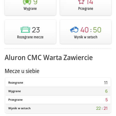
9
14
Wygrane
Przegrane
23
40
:
50
Rozegrane mecze
Wynik w setach
Aluron CMC Warta Zawiercie
Mecze u siebie
11
Rozegrane
6
Wygrane
5
Przegrane
22
:
21
Wynik w setach