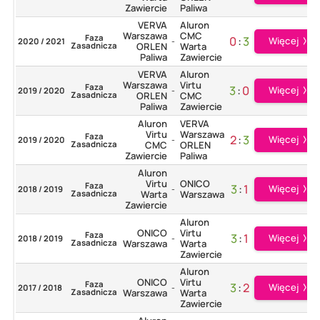
Zawiercie
Paliwa
VERVA
Aluron
Warszawa
CMC
Faza
0
:
3
Więcej
2020 / 2021
-
Zasadnicza
ORLEN
Warta
Paliwa
Zawiercie
VERVA
Aluron
Warszawa
Virtu
Faza
3
:
0
Więcej
2019 / 2020
-
Zasadnicza
ORLEN
CMC
Paliwa
Zawiercie
Aluron
VERVA
Virtu
Warszawa
Faza
2
:
3
Więcej
2019 / 2020
-
Zasadnicza
CMC
ORLEN
Zawiercie
Paliwa
Aluron
Virtu
ONICO
Faza
3
:
1
Więcej
2018 / 2019
-
Zasadnicza
Warta
Warszawa
Zawiercie
Aluron
ONICO
Virtu
Faza
3
:
1
Więcej
2018 / 2019
-
Zasadnicza
Warszawa
Warta
Zawiercie
Aluron
ONICO
Virtu
Faza
3
:
2
Więcej
2017 / 2018
-
Zasadnicza
Warszawa
Warta
Zawiercie