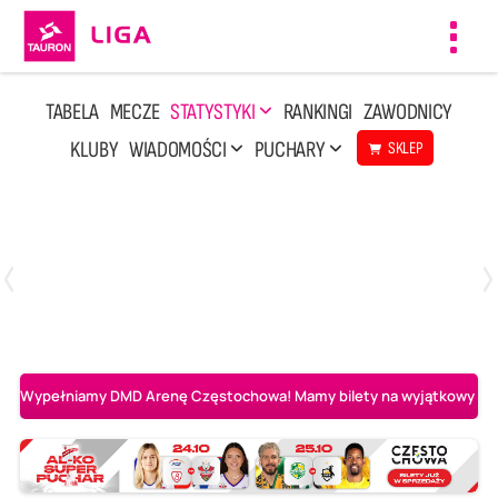
Toggl
navig
TABELA
MECZE
STATYSTYKI
RANKINGI
ZAWODNICY
KLUBY
WIADOMOŚCI
PUCHARY
SKLEP
Poniedziałek, 20 Kwi, 17:30
2
3
Indykpol AZS Olsztyn
PGE GiEK SKRA Bełchatów
Wypełniamy DMD Arenę Częstochowa! Mamy bilety na wyjątkowy mecz 