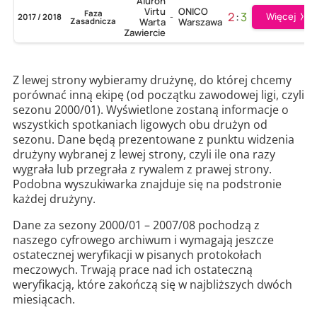
Aluron
Virtu
ONICO
Faza
2
:
3
Więcej
2017 / 2018
-
Zasadnicza
Warta
Warszawa
Zawiercie
Z lewej strony wybieramy drużynę, do której chcemy
porównać inną ekipę (od początku zawodowej ligi, czyli
sezonu 2000/01). Wyświetlone zostaną informacje o
wszystkich spotkaniach ligowych obu drużyn od
sezonu. Dane będą prezentowane z punktu widzenia
drużyny wybranej z lewej strony, czyli ile ona razy
wygrała lub przegrała z rywalem z prawej strony.
Podobna wyszukiwarka znajduje się na podstronie
każdej drużyny.
Dane za sezony 2000/01 – 2007/08 pochodzą z
naszego cyfrowego archiwum i wymagają jeszcze
ostatecznej weryfikacji w pisanych protokołach
meczowych. Trwają prace nad ich ostateczną
weryfikacją, które zakończą się w najbliższych dwóch
miesiącach.