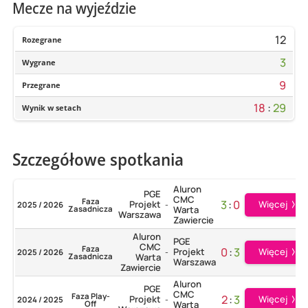
Mecze na wyjeździe
12
Rozegrane
3
Wygrane
9
Przegrane
18
:
29
Wynik w setach
Szczegółowe spotkania
Aluron
PGE
CMC
Faza
3
:
0
Projekt
Więcej
2025 / 2026
-
Zasadnicza
Warta
Warszawa
Zawiercie
Aluron
PGE
CMC
Faza
0
:
3
Projekt
Więcej
2025 / 2026
-
Zasadnicza
Warta
Warszawa
Zawiercie
Aluron
PGE
CMC
Faza Play-
2
:
3
Projekt
Więcej
2024 / 2025
-
Off
Warta