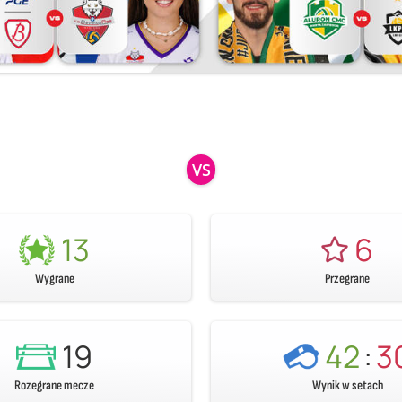
VS
13
6
Wygrane
Przegrane
19
42
:
3
Rozegrane mecze
Wynik w setach