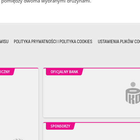
cze pomiędzy dwoma wybranymi drużynami.
WISU
POLITYKA PRYWATNOŚCI I POLITYKA COOKIES
USTAWIENIA PLIKÓW CO
ICZNY
OFICJALNY BANK
SPONSORZY