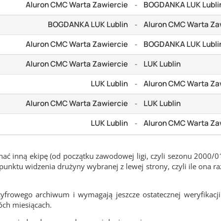
Aluron CMC Warta Zawiercie
BOGDANKA LUK Lubli
-
BOGDANKA LUK Lublin
Aluron CMC Warta Za
-
Aluron CMC Warta Zawiercie
BOGDANKA LUK Lubli
-
Aluron CMC Warta Zawiercie
LUK Lublin
-
LUK Lublin
Aluron CMC Warta Za
-
Aluron CMC Warta Zawiercie
LUK Lublin
-
LUK Lublin
Aluron CMC Warta Za
-
ć inną ekipę (od początku zawodowej ligi, czyli sezonu 2000/0
nktu widzenia drużyny wybranej z lewej strony, czyli ile ona ra
frowego archiwum i wymagają jeszcze ostatecznej weryfikacji
óch miesiącach.