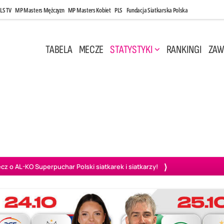
LS TV
MP Masters Mężczyzn
MP Masters Kobiet
PLS
Fundacja Siatkarska Polska
TABELA
MECZE
STATYSTYKI
RANKINGI
ZAW
i, 14:45
Poniedziałek, 27 Kwi, 20:00
3
0
3
2
wiercie
BOGDANKA LUK Lublin
PGE Projekt Warszawa
Ass
o AL-KO Superpuchar Polski siatkarek i siatkarzy!