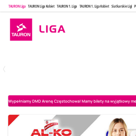
TAURON Liga
TAURON Liga Kobiet
TAURON 1. Liga
TAURON 1. Liga Kobiet
Siatkarskie Ligi
P
Poniedziałek, 20 Kwi, 17:30
Sobota, 25 Kw
2
3
Indykpol AZS Olsztyn
PGE GiEK SKRA Bełchatów
Aluron CMC Warta Za
Wypełniamy DMD Arenę Częstochowa! Mamy bilety na wyjątkowy mecz 