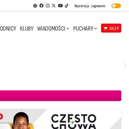
Facebook
Instagram
Twitter
Youtube
Rejestracja
Logowanie
Aplikacja Siatkarskie Ligi
TikTok
ODNICY
KLUBY
WIADOMOŚCI
PUCHARY
SKLEP
Środa, 29 Kwi, 17:30
3
1
eco Resovia Rzeszów
BOGDANKA LUK Lublin
Aluron CMC Warta Zawiercie