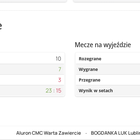
e
Mecze na wyjeździe
10
Rozegrane
7
Wygrane
3
Przegrane
23
:
15
Wynik w setach
Aluron CMC Warta Zawiercie
BOGDANKA LUK Lubli
-