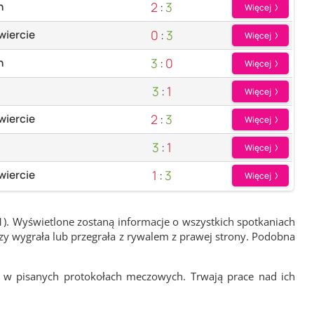
2
:
3
n
Więcej
0
:
3
wiercie
Więcej
3
:
0
n
Więcej
3
:
1
Więcej
2
:
3
wiercie
Więcej
3
:
1
Więcej
1
:
3
wiercie
Więcej
1). Wyświetlone zostaną informacje o wszystkich spotkaniach
zy wygrała lub przegrała z rywalem z prawej strony. Podobna
 w pisanych protokołach meczowych. Trwają prace nad ich