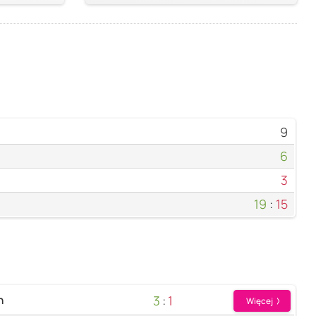
9
6
3
19
:
15
3
:
1
n
Więcej