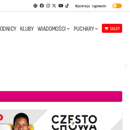
Facebook
Instagram
Twitter
Youtube
Rejestracja
Logowanie
Aplikacja Siatkarskie Ligi
TikTok
ODNICY
KLUBY
WIADOMOŚCI
PUCHARY
SKLEP
Środa, 29 Kwi, 17:30
3
1
eco Resovia Rzeszów
BOGDANKA LUK Lublin
Aluron CMC Warta Zawiercie