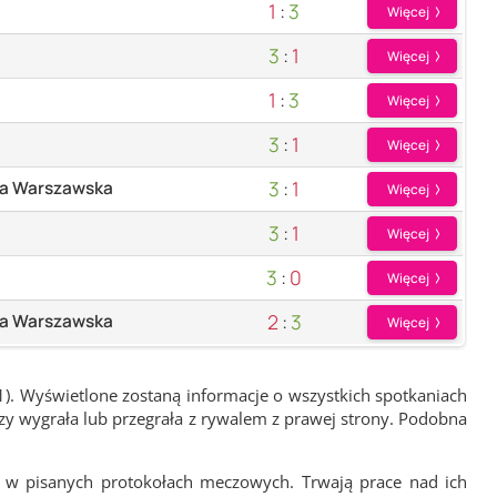
1
:
3
Więcej
3
:
1
Więcej
1
:
3
Więcej
3
:
1
Więcej
3
:
1
ka Warszawska
Więcej
3
:
1
Więcej
3
:
0
Więcej
2
:
3
ka Warszawska
Więcej
1). Wyświetlone zostaną informacje o wszystkich spotkaniach
zy wygrała lub przegrała z rywalem z prawej strony. Podobna
 w pisanych protokołach meczowych. Trwają prace nad ich