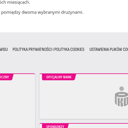
óch miesiącach.
cze pomiędzy dwoma wybranymi drużynami.
WISU
POLITYKA PRYWATNOŚCI I POLITYKA COOKIES
USTAWIENIA PLIKÓW CO
ICZNY
OFICJALNY BANK
SPONSORZY