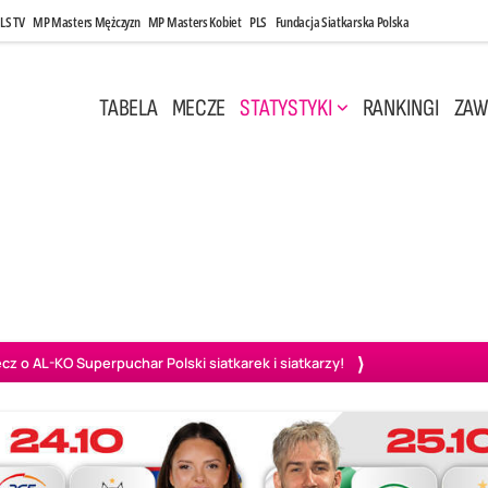
LS TV
MP Masters Mężczyzn
MP Masters Kobiet
PLS
Fundacja Siatkarska Polska
TABELA
MECZE
STATYSTYKI
RANKINGI
ZAW
i, 14:45
Poniedziałek, 27 Kwi, 20:00
3
0
3
2
wiercie
BOGDANKA LUK Lublin
PGE Projekt Warszawa
Ass
o AL-KO Superpuchar Polski siatkarek i siatkarzy!