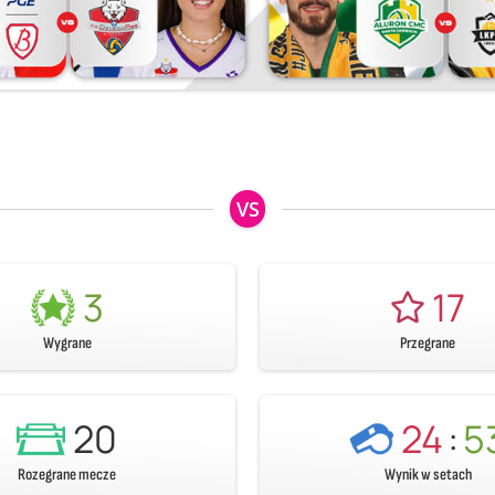
VS
3
17
Wygrane
Przegrane
20
24
:
5
Rozegrane mecze
Wynik w setach