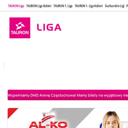
TAURON Liga
TAURON Liga Kobiet
TAURON 1. Liga
TAURON 1. Liga Kobiet
Siatkarskie Ligi
P
Poniedziałek, 20 Kwi, 17:30
Sobota, 25 Kw
2
3
Indykpol AZS Olsztyn
PGE GiEK SKRA Bełchatów
Aluron CMC Warta Za
Wypełniamy DMD Arenę Częstochowa! Mamy bilety na wyjątkowy mecz 