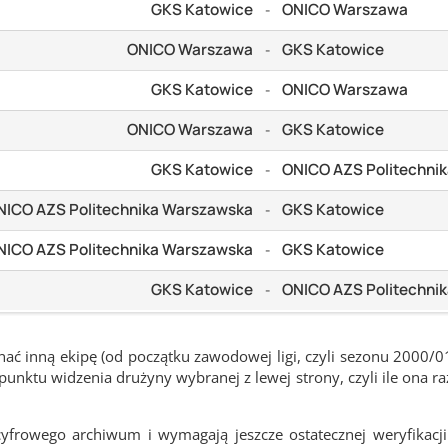
GKS Katowice
ONICO Warszawa
-
ONICO Warszawa
GKS Katowice
-
GKS Katowice
ONICO Warszawa
-
ONICO Warszawa
GKS Katowice
-
GKS Katowice
ONICO AZS Politechni
-
NICO AZS Politechnika Warszawska
GKS Katowice
-
NICO AZS Politechnika Warszawska
GKS Katowice
-
GKS Katowice
ONICO AZS Politechni
-
ć inną ekipę (od początku zawodowej ligi, czyli sezonu 2000/0
nktu widzenia drużyny wybranej z lewej strony, czyli ile ona ra
frowego archiwum i wymagają jeszcze ostatecznej weryfikacji