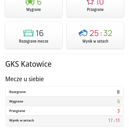
6
10
Wygrane
Przegrane
16
25
:
32
Rozegrane mecze
Wynik w setach
GKS Katowice
Mecze u siebie
8
Rozegrane
5
Wygrane
3
Przegrane
17
:
11
Wynik w setach