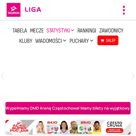
Toggl
navig
TABELA
MECZE
STATYSTYKI
RANKINGI
ZAWODNICY
KLUBY
WIADOMOŚCI
PUCHARY
SKLEP
Poniedziałek, 20 Kwi, 17:30
2
3
Indykpol AZS Olsztyn
PGE GiEK SKRA Bełchatów
Wypełniamy DMD Arenę Częstochowa! Mamy bilety na wyjątkowy mecz 