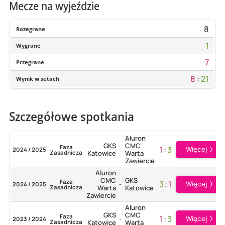
Mecze na wyjeździe
8
Rozegrane
1
Wygrane
7
Przegrane
8
:
21
Wynik w setach
Szczegółowe spotkania
Aluron
GKS
CMC
Faza
1
:
3
Więcej
2024 / 2025
-
Zasadnicza
Katowice
Warta
Zawiercie
Aluron
CMC
GKS
Faza
3
:
1
Więcej
2024 / 2025
-
Zasadnicza
Warta
Katowice
Zawiercie
Aluron
GKS
CMC
Faza
1
:
3
Więcej
2023 / 2024
-
Zasadnicza
Katowice
Warta