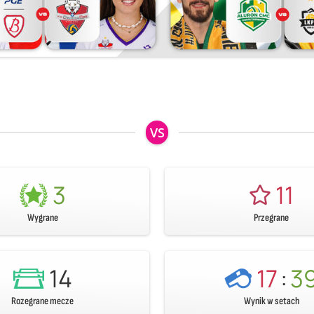
VS
3
11
Wygrane
Przegrane
14
17
:
3
Rozegrane mecze
Wynik w setach