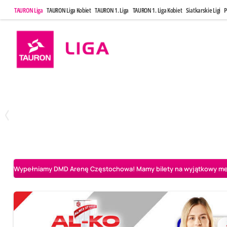
TAURON Liga
TAURON Liga Kobiet
TAURON 1. Liga
TAURON 1. Liga Kobiet
Siatkarskie Ligi
P
Poniedziałek, 20 Kwi, 17:30
Sobota, 25 Kw
2
3
Indykpol AZS Olsztyn
PGE GiEK SKRA Bełchatów
Aluron CMC Warta Za
Wypełniamy DMD Arenę Częstochowa! Mamy bilety na wyjątkowy mecz 