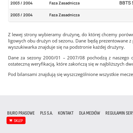
BBTS 
2003 / 2004
Faza Zasadnicza
2003 / 2004
Faza Zasadnicza
Z lewej strony wybieramy drużynę, do której chcemy porówna
ligowych obu drużyn od sezonu. Dane będą prezentowane z pu
wyszukiwarka znajduje się na podstronie każdej drużyny.
Dane za sezony 2000/01 – 2007/08 pochodzą z naszego cy
ostateczną weryfikacją, które zakończą się w najbliższych dw
Pod bilansami znajdują się wyszczególnione wszystkie me
BIURO PRASOWE
PLS S.A.
KONTAKT
DLA MEDIÓW
REGULAMIN SER
SKLEP