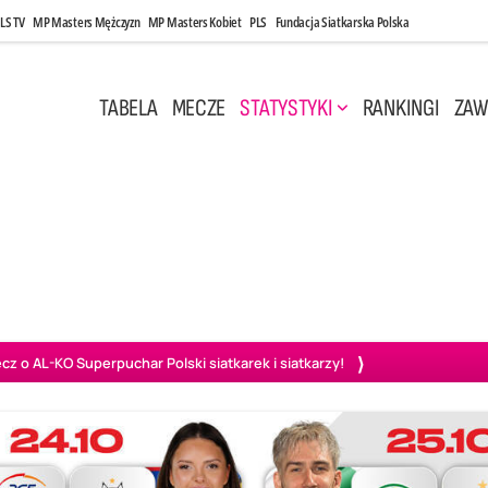
LS TV
MP Masters Mężczyzn
MP Masters Kobiet
PLS
Fundacja Siatkarska Polska
TABELA
MECZE
STATYSTYKI
RANKINGI
ZAW
i, 14:45
Poniedziałek, 27 Kwi, 20:00
3
0
3
2
wiercie
BOGDANKA LUK Lublin
PGE Projekt Warszawa
Ass
o AL-KO Superpuchar Polski siatkarek i siatkarzy!