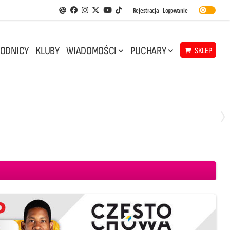
Facebook
Instagram
Twitter
Youtube
Rejestracja
Logowanie
Aplikacja Siatkarskie Ligi
TikTok
ODNICY
KLUBY
WIADOMOŚCI
PUCHARY
SKLEP
Środa, 29 Kwi, 17:30
3
1
eco Resovia Rzeszów
BOGDANKA LUK Lublin
Aluron CMC Warta Zawiercie