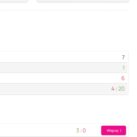
7
1
6
4
:
20
3
:
0
Więcej