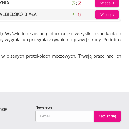
3
:
2
YNIA
Więcej
3
:
0
AL BIELSKO-BIAŁA
Więcej
1). Wyświetlone zostaną informacje o wszystkich spotkaniach
zy wygrała lub przegrała z rywalem z prawej strony. Podobna
 w pisanych protokołach meczowych. Trwają prace nad ich
Newsletter
OKIE