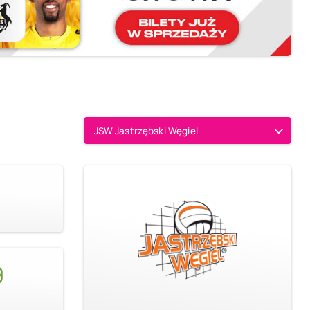
JSW Jastrzębski Węgiel
9