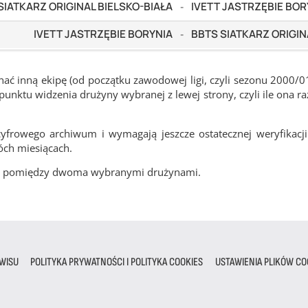
SIATKARZ ORIGINAL BIELSKO-BIAŁA
IVETT JASTRZĘBIE BOR
-
IVETT JASTRZĘBIE BORYNIA
BBTS SIATKARZ ORIGIN
-
ć inną ekipę (od początku zawodowej ligi, czyli sezonu 2000/0
nktu widzenia drużyny wybranej z lewej strony, czyli ile ona ra
frowego archiwum i wymagają jeszcze ostatecznej weryfikacji
óch miesiącach.
cze pomiędzy dwoma wybranymi drużynami.
WISU
POLITYKA PRYWATNOŚCI I POLITYKA COOKIES
USTAWIENIA PLIKÓW CO