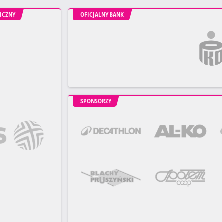
ICZNY
OFICJALNY BANK
SPONSORZY