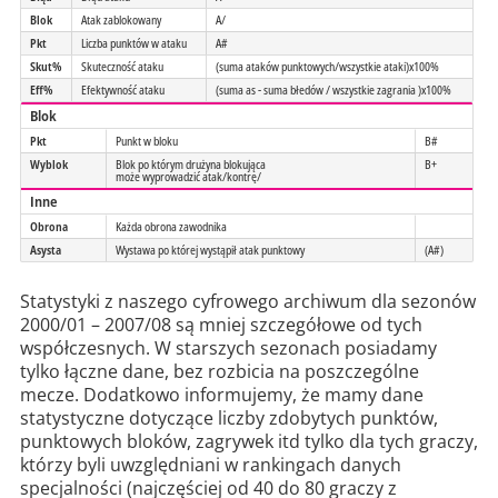
Blok
Atak zablokowany
A/
Pkt
Liczba punktów w ataku
A#
Skut%
Skuteczność ataku
(suma ataków punktowych/wszystkie ataki)x100%
Eff%
Efektywność ataku
(suma as - suma błedów / wszystkie zagrania )x100%
Blok
Pkt
Punkt w bloku
B#
Wyblok
Blok po którym drużyna blokująca
B+
może wyprowadzić atak/kontrę/
Inne
Obrona
Każda obrona zawodnika
Asysta
Wystawa po której wystąpił atak punktowy
(A#)
Statystyki z naszego cyfrowego archiwum dla sezonów
2000/01 – 2007/08 są mniej szczegółowe od tych
współczesnych. W starszych sezonach posiadamy
tylko łączne dane, bez rozbicia na poszczególne
mecze. Dodatkowo informujemy, że mamy dane
statystyczne dotyczące liczby zdobytych punktów,
punktowych bloków, zagrywek itd tylko dla tych graczy,
którzy byli uwzględniani w rankingach danych
specjalności (najczęściej od 40 do 80 graczy z