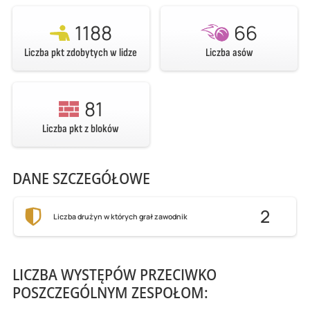
1188
66
Liczba pkt zdobytych w lidze
Liczba asów
81
Liczba pkt z bloków
DANE SZCZEGÓŁOWE
2
Liczba drużyn w których grał zawodnik
LICZBA WYSTĘPÓW PRZECIWKO
POSZCZEGÓLNYM ZESPOŁOM: