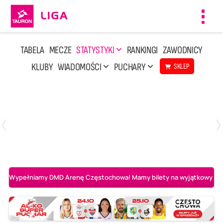
Toggl
navig
TABELA
MECZE
STATYSTYKI
RANKINGI
ZAWODNICY
KLUBY
WIADOMOŚCI
PUCHARY
SKLEP
Sobota, 8 Sie, 10:00
2
0
Ślepsk Malow Suwałki
PGE Projekt Warszawa
Wypełniamy DMD Arenę Częstochowa! Mamy bilety na wyjątkowy mecz 