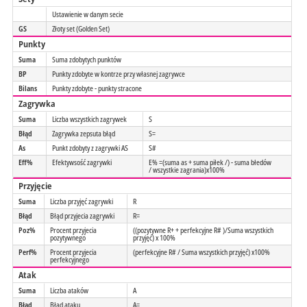
Ustawienie w danym secie
GS
Złoty set (Golden Set)
Punkty
Suma
Suma zdobytych punktów
BP
Punkty zdobyte w kontrze przy własnej zagrywce
Bilans
Punkty zdobyte - punkty stracone
Zagrywka
Suma
Liczba wszystkich zagrywek
S
Błąd
Zagrywka zepsuta błąd
S=
As
Punkt zdobyty z zagrywki AS
S#
Eff%
Efektywsość zagrywki
E% =(suma as + suma piłek /) - suma błedów
/ wszystkie zagrania)x100%
Przyjęcie
Suma
Liczba przyjęć zagrywki
R
Błąd
Błąd przyjecia zagrywki
R=
Poz%
Procent przyjecia
((pozytywne R+ + perfekcyjne R# )/Suma wszystkich
pozytywnego
przyjęć) x 100%
Perf%
Procent przyjecia
(perfekcyjne R# / Suma wszystkich przyjęć) x100%
perfekcyjnego
Atak
Suma
Liczba ataków
A
Błąd
Błąd ataku
A=