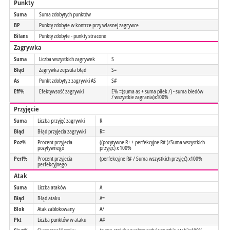
Punkty
Suma
Suma zdobytych punktów
BP
Punkty zdobyte w kontrze przy własnej zagrywce
Bilans
Punkty zdobyte - punkty stracone
Zagrywka
Suma
Liczba wszystkich zagrywek
S
Błąd
Zagrywka zepsuta błąd
S=
As
Punkt zdobyty z zagrywki AS
S#
Eff%
Efektywsość zagrywki
E% =(suma as + suma piłek /) - suma błedów
/ wszystkie zagrania)x100%
Przyjęcie
Suma
Liczba przyjęć zagrywki
R
Błąd
Błąd przyjecia zagrywki
R=
Poz%
Procent przyjecia
((pozytywne R+ + perfekcyjne R# )/Suma wszystkich
pozytywnego
przyjęć) x 100%
Perf%
Procent przyjecia
(perfekcyjne R# / Suma wszystkich przyjęć) x100%
perfekcyjnego
Atak
Suma
Liczba ataków
A
Błąd
Błąd ataku
A=
Blok
Atak zablokowany
A/
Pkt
Liczba punktów w ataku
A#