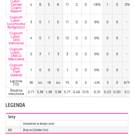
Lubin -
Cerrad
4
8
5
8
11
2
0
-18%
1
0
0%
Czarni
Radom
Cuprum
Lubin -
3
5
1
5
11
0
0
9%
0
0
-
Łuczniczka
Bydgoszcz
Cuprum
Lubin -
4
5
1
5
12
0
0
0%
0
0
-
GKS
Katowice
Cuprum
Lubin -
2
3
1
3
3
0
0
0%
0
0
-
ONICO
Warszawa
Cuprum
Lubin -
1
0
0
0
1
0
0
0%
0
0
-
Trefl
Gdańsk
Łącznie
36
44
18
44
75
6
2
-4%
3
0
67%
(13)
Średnia
2,77
3,38
1,38
3,38
5,77
0,46
0,15
-0,31
0,23
0,00
5,13
meczowa
LEGENDA
Sety
Ustawienie w danym secie
GS
Złoty set (Golden Set)