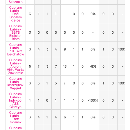
Szczecin
Cuprum
Lubin -
Dafi
3
1
1
1
1
0
0
0%
0
0
-
Społem
Kielce
Cuprum
Lubin -
BBTS
3
0
0
0
0
0
0
-
0
0
-
Bielsko-
Biała
Cuprum
Lubin -
3
4
3
4
9
1
1
0%
1
0
100%
PGE Skra
Bełchatów
Cuprum
Lubin -
Aluron
5
7
3
7
13
1
0
-8%
0
0
-
Virtu Warta
Zawiercie
Cuprum
Lubin -
3
5
1
5
7
0
0
0%
1
0
100%
Jastrzębski
Węgiel
Cuprum
Lubin -
Indykpol
1
1
0
1
1
1
0
-100%
0
0
-
AZS
Olsztyn
Cuprum
Lubin -
3
4
1
4
6
1
1
0%
0
0
-
Trefl
Gdańsk
Cuprum