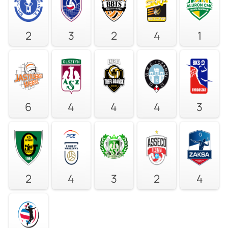
2
3
2
4
1
6
4
4
4
3
2
4
3
2
4