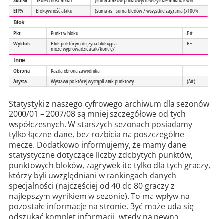
Skut%
Skuteczność ataku
(suma ataków punktowych/wszystkie ataki)x100%
Eff%
Efektywność ataku
(suma as - suma błedów / wszystkie zagrania )x100%
Blok
Pkt
Punkt w bloku
B#
Wyblok
Blok po którym drużyna blokująca
B+
może wyprowadzić atak/kontrę/
Inne
Obrona
Każda obrona zawodnika
Asysta
Wystawa po której wystąpił atak punktowy
(A#)
Statystyki z naszego cyfrowego archiwum dla sezonów
2000/01 – 2007/08 są mniej szczegółowe od tych
współczesnych. W starszych sezonach posiadamy
tylko łączne dane, bez rozbicia na poszczególne
mecze. Dodatkowo informujemy, że mamy dane
statystyczne dotyczące liczby zdobytych punktów,
punktowych bloków, zagrywek itd tylko dla tych graczy,
którzy byli uwzględniani w rankingach danych
specjalności (najczęściej od 40 do 80 graczy z
najlepszym wynikiem w sezonie). To ma wpływ na
pozostałe informacje na stronie. Być może uda się
odszukać komplet informacji, wtedy na pewno