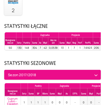
2
STATYSTYKI ŁĄCZNE
Zagrywka
Przyjecie
Rozegrane
Asy na
mecze
Sety
Punkty
Suma
As
Błąd
set
Suma
Błąd
Neg
Perf
Perf%
Suma
Błąd
50
130
148
304
7
42
0,0538
13
1
7
1
7,6923
206
13
STATYSTYKI SEZONOWE
Sezon 2017/2018
Punkty
Zagrywka
Przyjecie
Rozegrane
mecze
Sety
Suma
BP
Bilans
Suma
Błąd
As
Eff%
Suma
Błąd
Poz%
Cuprum
Lubin -
1
1
1
1
0
0
0
-
0
0
-
Espadon