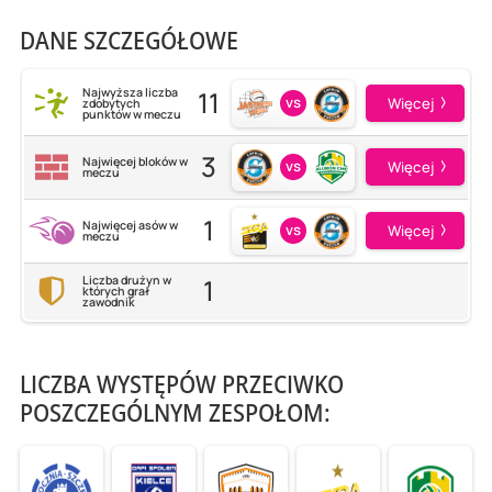
DANE SZCZEGÓŁOWE
11
Najwyższa liczba
vs
Więcej
zdobytych
punktów w meczu
3
Najwięcej bloków w
vs
Więcej
meczu
1
Najwięcej asów w
vs
Więcej
meczu
1
Liczba drużyn w
których grał
zawodnik
LICZBA WYSTĘPÓW PRZECIWKO
POSZCZEGÓLNYM ZESPOŁOM: