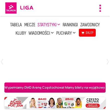
Toggl
navig
TABELA
MECZE
STATYSTYKI
RANKINGI
ZAWODNICY
KLUBY
WIADOMOŚCI
PUCHARY
SKLEP
Poniedziałek, 20 Kwi, 17:30
2
3
Indykpol AZS Olsztyn
PGE GiEK SKRA Bełchatów
Wypełniamy DMD Arenę Częstochowa! Mamy bilety na wyjątkowy mecz 