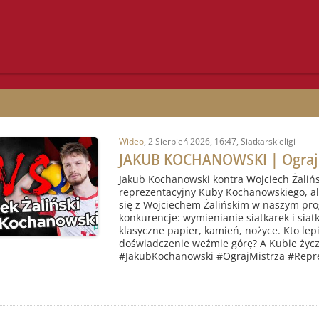
Wideo
,
2 Sierpień 2026, 16:47
, Siatkarskieligi
JAKUB KOCHANOWSKI | Ograj 
Jakub Kochanowski kontra Wojciech Żalińs
reprezentacyjny Kuby Kochanowskiego, ale
się z Wojciechem Żalińskim w naszym pr
konkurencje: wymienianie siatkarek i siat
klasyczne papier, kamień, nożyce. Kto lep
doświadczenie weźmie górę? A Kubie życz
#JakubKochanowski #OgrajMistrza #Repre