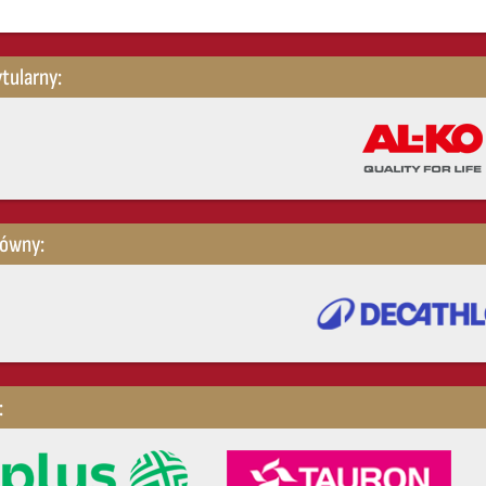
tularny:
łówny:
: