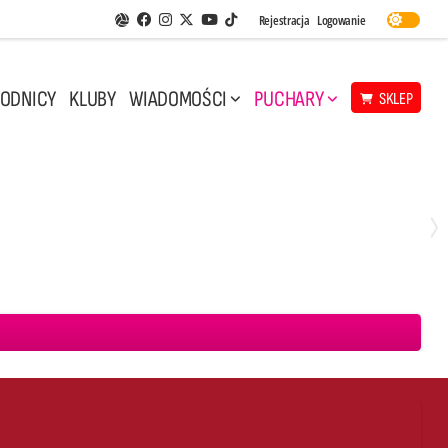
Facebook
Instagram
Twitter
Youtube
Rejestracja
Logowanie
Aplikacja Siatkarskie Ligi
TikTok
ODNICY
KLUBY
WIADOMOŚCI
PUCHARY
SKLEP
Środa, 29 Kwi, 17:30
3
1
eco Resovia Rzeszów
BOGDANKA LUK Lublin
Aluron CMC Warta Zawiercie