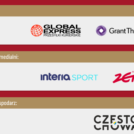
medialni:
spodarz: