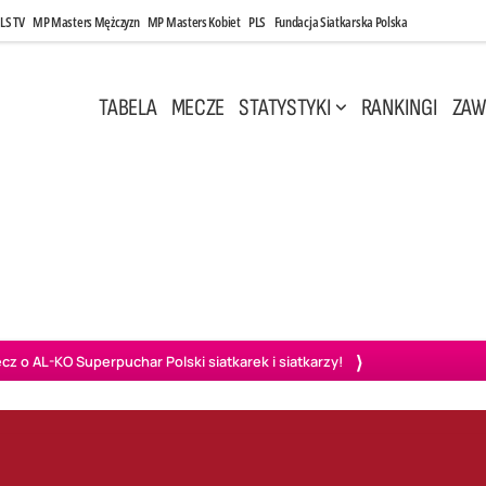
LS TV
MP Masters Mężczyzn
MP Masters Kobiet
PLS
Fundacja Siatkarska Polska
TABELA
MECZE
STATYSTYKI
RANKINGI
ZAW
i, 14:45
Poniedziałek, 27 Kwi, 20:00
3
0
3
2
wiercie
BOGDANKA LUK Lublin
PGE Projekt Warszawa
Ass
o AL-KO Superpuchar Polski siatkarek i siatkarzy!