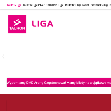
TAURON Liga
TAURON Liga Kobiet
TAURON 1. Liga
TAURON 1. Liga Kobiet
Siatkarskie Ligi
P
Poniedziałek, 20 Kwi, 17:30
Sobota, 25 Kw
2
3
Indykpol AZS Olsztyn
PGE GiEK SKRA Bełchatów
Aluron CMC Warta Za
Wypełniamy DMD Arenę Częstochowa! Mamy bilety na wyjątkowy mecz 