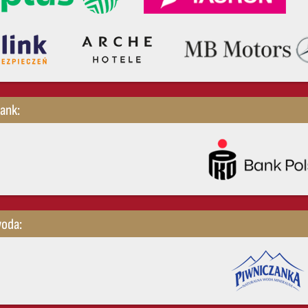
Bank:
woda: