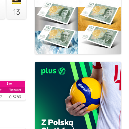
13
Blok
kt
Pkt na set
57
0,3783