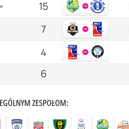
15
zu
vs
7
vs
4
vs
6
ZEGÓLNYM ZESPOŁOM: