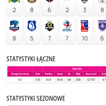
2
8
6
2
3
8
8
5
7
7
10
6
STATYSTYKI ŁĄCZNE
Zagrywka
Rozegrane mecze
Sety
Punkty
Suma
As
Błąd
Asy na set
Sum
147
415
645
949
48
238
0,1157
6
STATYSTYKI SEZONOWE