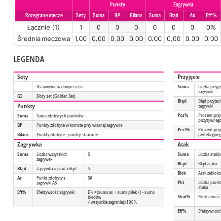
Punkty
Zagrywka
Rozegrane mecze
Sety
Suma
BP
Bilans
Suma
Błąd
As
Eff%
Łącznie (1)
1
0
0
0
0
0
0
0%
Średnia meczowa
1,00
0,00
0,00
0,00
0,00
0,00
0,00
0,00
LEGENDA
Sety
Przyjęcie
Ustawienie w danym secie
Suma
Liczba przyję
zagrywki
GS
Złoty set (Golden Set)
Błąd
Błąd przyjeci
Punkty
zagrywki
Poz%
Procent przy
Suma
Suma zdobytych punktów
pozytywneg
BP
Punkty zdobyte w kontrze przy własnej zagrywce
Perf%
Procent przy
Bilans
Punkty zdobyte - punkty stracone
perfekcyjne
Zagrywka
Atak
Suma
Liczba wszystkich
S
Suma
Liczba atak
zagrywek
Błąd
Błąd ataku
Błąd
Zagrywka zepsuta błąd
S=
Blok
Atak zablok
As
Punkt zdobyty z
S#
Pkt
Liczba punk
zagrywki AS
ataku
Eff%
Efektywsość zagrywki
E% =(suma as + suma piłek /) - suma
Skut%
Skuteczność
błedów
/ wszystkie zagrania)x100%
Eff%
Efektywność