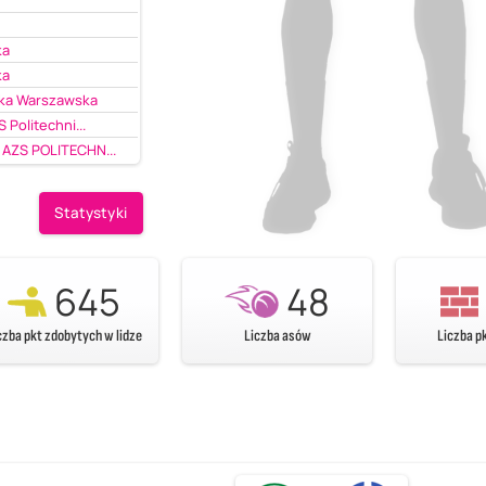
ka
ka
ika Warszawska
Politechni...
AZS POLITECHN...
Statystyki
645
48
czba pkt zdobytych w lidze
Liczba asów
Liczba p