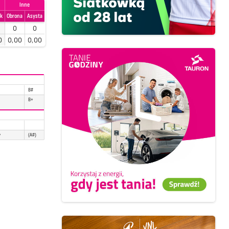
Inne
ok
Obrona
Asysta
0
0
0
0,00
0,00
B#
B+
y
(A#)