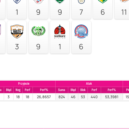
1
9
9
7
6
11
3
9
1
6
Przyjecie
Atak
a
Błąd
Neg
Perf
Perf%
Suma
Błąd
Blok
Perf
Perf%
P
7
3
18
18
26,8657
824
46
53
440
53,3981
1