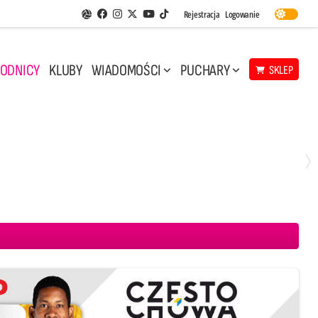
Facebook
Instagram
Twitter
Youtube
Rejestracja
Logowanie
Aplikacja Siatkarskie Ligi
TikTok
ODNICY
KLUBY
WIADOMOŚCI
PUCHARY
SKLEP
Środa, 29 Kwi, 17:30
3
1
eco Resovia Rzeszów
BOGDANKA LUK Lublin
Aluron CMC Warta Zawiercie