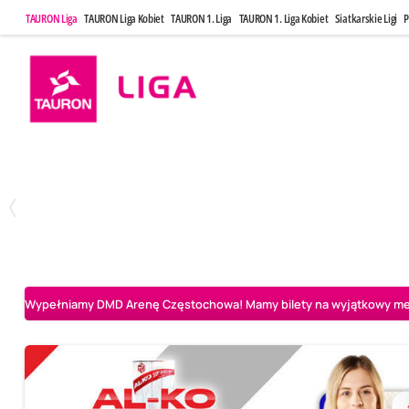
TAURON Liga
TAURON Liga Kobiet
TAURON 1. Liga
TAURON 1. Liga Kobiet
Siatkarskie Ligi
P
Poniedziałek, 20 Kwi, 17:30
Sobota, 25 Kw
2
3
Indykpol AZS Olsztyn
PGE GiEK SKRA Bełchatów
Aluron CMC Warta Za
Wypełniamy DMD Arenę Częstochowa! Mamy bilety na wyjątkowy mecz 