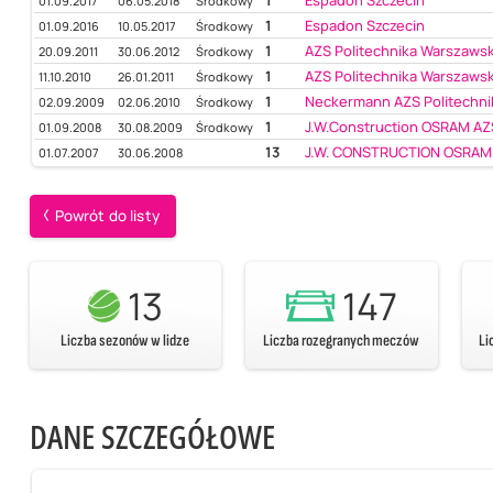
01.09.2017
06.05.2018
Środkowy
1
Espadon Szczecin
01.09.2016
10.05.2017
Środkowy
1
AZS Politechnika Warszaws
20.09.2011
30.06.2012
Środkowy
1
AZS Politechnika Warszaws
11.10.2010
26.01.2011
Środkowy
1
Neckermann AZS Politechn
02.09.2009
02.06.2010
Środkowy
1
J.W.Construction OSRAM AZS 
01.09.2008
30.08.2009
Środkowy
13
J.W. CONSTRUCTION OSRAM 
01.07.2007
30.06.2008
Powrót do listy
13
147
Liczba sezonów w lidze
Liczba rozegranych meczów
Li
DANE SZCZEGÓŁOWE