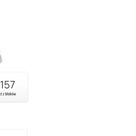
157
kt z bloków