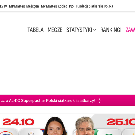
LS TV
MP Masters Mężczyzn
MP Masters Kobiet
PLS
Fundacja Siatkarska Polska
TABELA
MECZE
STATYSTYKI
RANKINGI
ZAW
i, 14:45
Poniedziałek, 27 Kwi, 20:00
3
0
3
2
wiercie
BOGDANKA LUK Lublin
PGE Projekt Warszawa
Ass
o AL-KO Superpuchar Polski siatkarek i siatkarzy!