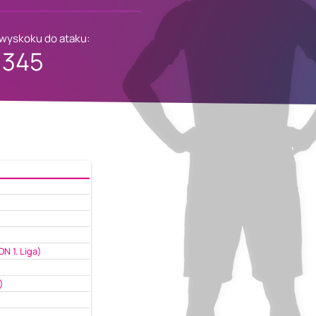
 wyskoku do ataku:
345
N 1. Liga)
)