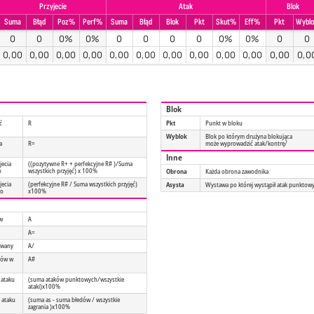
Przyjecie
Atak
Blok
Suma
Błąd
Poz%
Perf%
Suma
Błąd
Blok
Pkt
Skut%
Eff%
Pkt
Wybl
0
0
0%
0%
0
0
0
0
0%
0%
0
0
0,00
0,00
0,00
0,00
0,00
0,00
0,00
0,00
0,00
0,00
0,00
0,0
Blok
ć
R
Pkt
Punkt w bloku
Wyblok
Blok po którym drużyna blokująca
a
R=
może wyprowadzić atak/kontrę/
Inne
jecia
((pozytywne R+ + perfekcyjne R# )/Suma
o
wszystkich przyjęć) x 100%
Obrona
Każda obrona zawodnika
jecia
(perfekcyjne R# / Suma wszystkich przyjęć)
Asysta
Wystawa po której wystąpił atak punktow
go
x100%
ów
A
A=
owany
A/
tów w
A#
 ataku
(suma ataków punktowych/wszystkie
ataki)x100%
 ataku
(suma as - suma błedów / wszystkie
zagrania )x100%