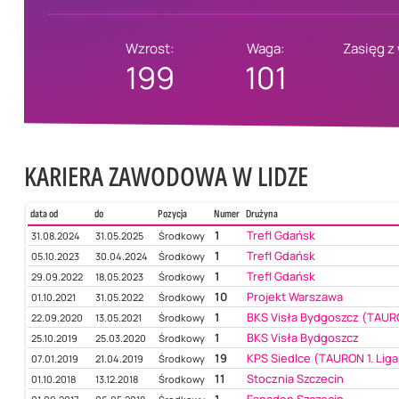
Wzrost:
Waga:
Zasięg z
199
101
KARIERA ZAWODOWA W LIDZE
data od
do
Pozycja
Numer
Drużyna
1
Trefl Gdańsk
31.08.2024
31.05.2025
Środkowy
1
Trefl Gdańsk
05.10.2023
30.04.2024
Środkowy
1
Trefl Gdańsk
29.09.2022
18.05.2023
Środkowy
10
Projekt Warszawa
01.10.2021
31.05.2022
Środkowy
1
BKS Visła Bydgoszcz (TAURO
22.09.2020
13.05.2021
Środkowy
1
BKS Visła Bydgoszcz
25.10.2019
25.03.2020
Środkowy
19
KPS Siedlce (TAURON 1. Liga
07.01.2019
21.04.2019
Środkowy
11
Stocznia Szczecin
01.10.2018
13.12.2018
Środkowy
1
Espadon Szczecin