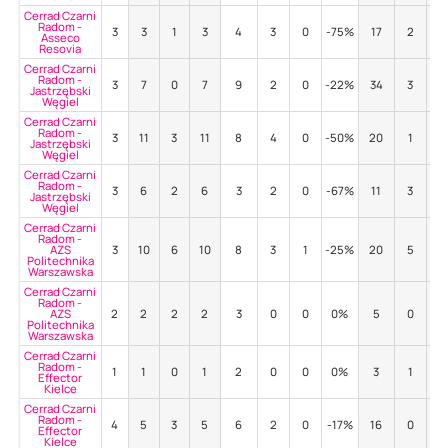
Cerrad Czarni
Radom -
3
3
1
3
4
3
0
-75%
17
2
29
Asseco
Resovia
Cerrad Czarni
Radom -
3
7
0
7
9
2
0
-22%
34
3
47
Jastrzębski
Węgiel
Cerrad Czarni
Radom -
3
11
3
11
8
4
0
-50%
20
1
35
Jastrzębski
Węgiel
Cerrad Czarni
Radom -
3
6
2
6
3
2
0
-67%
11
3
27
Jastrzębski
Węgiel
Cerrad Czarni
Radom -
AZS
3
10
6
10
8
3
1
-25%
20
5
25
Politechnika
Warszawska
Cerrad Czarni
Radom -
AZS
2
2
2
2
3
0
0
0%
5
0
60
Politechnika
Warszawska
Cerrad Czarni
Radom -
1
1
0
1
2
0
0
0%
3
1
0
Effector
Kielce
Cerrad Czarni
Radom -
4
5
3
5
6
2
0
-17%
16
0
69
Effector
Kielce