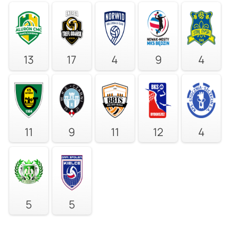
13
17
4
9
4
11
9
11
12
4
5
5