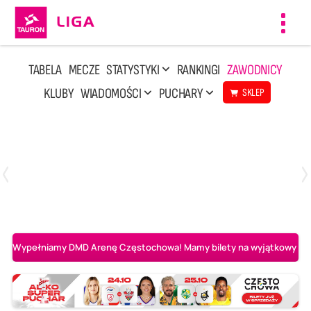
Toggl
navig
TABELA
MECZE
STATYSTYKI
RANKINGI
ZAWODNICY
KLUBY
WIADOMOŚCI
PUCHARY
SKLEP
Niedziela, 3 Maj, 14:45
2
3
PGE Projekt Warszawa
Asseco Resovia Rzeszów
Wypełniamy DMD Arenę Częstochowa! Mamy bilety na wyjątkowy mecz 