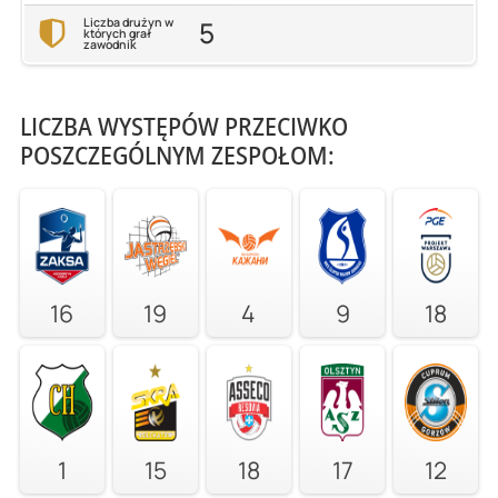
5
Liczba drużyn w
których grał
zawodnik
LICZBA WYSTĘPÓW PRZECIWKO
POSZCZEGÓLNYM ZESPOŁOM:
16
19
4
9
18
1
15
18
17
12