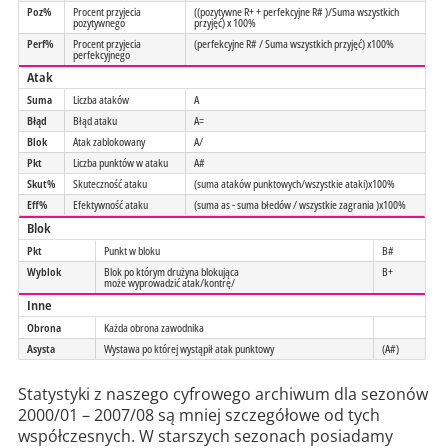
Poz%
Procent przyjecia
((pozytywne R+ + perfekcyjne R# )/Suma wszystkich
pozytywnego
przyjęć) x 100%
Perf%
Procent przyjecia
(perfekcyjne R# / Suma wszystkich przyjęć) x100%
perfekcyjnego
Atak
Suma
Liczba ataków
A
Błąd
Błąd ataku
A=
Blok
Atak zablokowany
A/
Pkt
Liczba punktów w ataku
A#
Skut%
Skuteczność ataku
(suma ataków punktowych/wszystkie ataki)x100%
Eff%
Efektywność ataku
(suma as - suma błedów / wszystkie zagrania )x100%
Blok
Pkt
Punkt w bloku
B#
Wyblok
Blok po którym drużyna blokująca
B+
może wyprowadzić atak/kontrę/
Inne
Obrona
Każda obrona zawodnika
Asysta
Wystawa po której wystąpił atak punktowy
(A#)
Statystyki z naszego cyfrowego archiwum dla sezonów
2000/01 – 2007/08 są mniej szczegółowe od tych
współczesnych. W starszych sezonach posiadamy