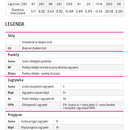
Łącznie (28)
87
261
96
261
299
81
25
-15%
565
56
47
Średnia
3,11
9,32
3,43
9,32
10,68
2,89
0,89
-0,55
20,18
2,00
1,6
meczowa
LEGENDA
Sety
Ustawienie w danym secie
GS
Złoty set (Golden Set)
Punkty
Suma
Suma zdobytych punktów
BP
Punkty zdobyte w kontrze przy własnej zagrywce
Bilans
Punkty zdobyte - punkty stracone
Zagrywka
Suma
Liczba wszystkich zagrywek
S
Błąd
Zagrywka zepsuta błąd
S=
As
Punkt zdobyty z zagrywki AS
S#
Eff%
Efektywsość zagrywki
E% =(suma as + suma piłek /) - suma błedów
/ wszystkie zagrania)x100%
Przyjęcie
Suma
Liczba przyjęć zagrywki
R
Błąd
Błąd przyjecia zagrywki
R=