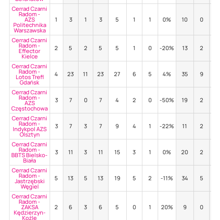
Cerrad Czarni
Radom -
AZS
1
3
1
3
5
1
1
0%
10
0
30
Politechnika
Warszawska
Cerrad Czarni
Radom -
2
5
2
5
5
1
0
-20%
13
2
31
Effector
Kielce
Cerrad Czarni
Radom -
4
23
11
23
27
6
5
4%
35
9
57
Lotos Trefl
Gdańsk
Cerrad Czarni
Radom -
3
7
0
7
4
2
0
-50%
19
2
68
AZS
Częstochowa
Cerrad Czarni
Radom -
3
7
3
7
9
4
1
-22%
11
2
45
Indykpol AZS
Olsztyn
Cerrad Czarni
Radom -
3
11
3
11
15
3
1
0%
20
2
65
BBTS Bielsko-
Biała
Cerrad Czarni
Radom -
5
13
5
13
19
5
2
-11%
34
5
44
Jastrzębski
Węgiel
Cerrad Czarni
Radom -
ZAKSA
2
6
3
6
5
0
1
20%
9
0
44
Kędzierzyn-
Koźle