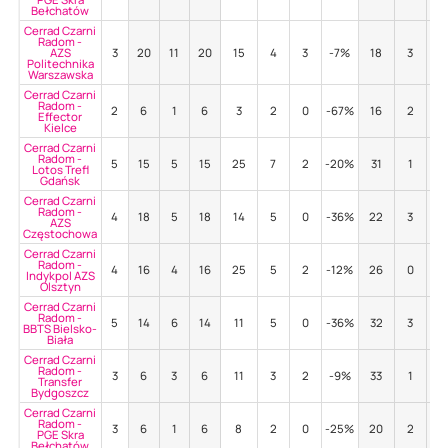
Bełchatów
Cerrad Czarni
Radom -
AZS
3
20
11
20
15
4
3
-7%
18
3
50
Politechnika
Warszawska
Cerrad Czarni
Radom -
2
6
1
6
3
2
0
-67%
16
2
31
Effector
Kielce
Cerrad Czarni
Radom -
5
15
5
15
25
7
2
-20%
31
1
32
Lotos Trefl
Gdańsk
Cerrad Czarni
Radom -
4
18
5
18
14
5
0
-36%
22
3
55
AZS
Częstochowa
Cerrad Czarni
Radom -
4
16
4
16
25
5
2
-12%
26
0
54
Indykpol AZS
Olsztyn
Cerrad Czarni
Radom -
5
14
6
14
11
5
0
-36%
32
3
44
BBTS Bielsko-
Biała
Cerrad Czarni
Radom -
3
6
3
6
11
3
2
-9%
33
1
64
Transfer
Bydgoszcz
Cerrad Czarni
Radom -
3
6
1
6
8
2
0
-25%
20
2
50
PGE Skra
Bełchatów