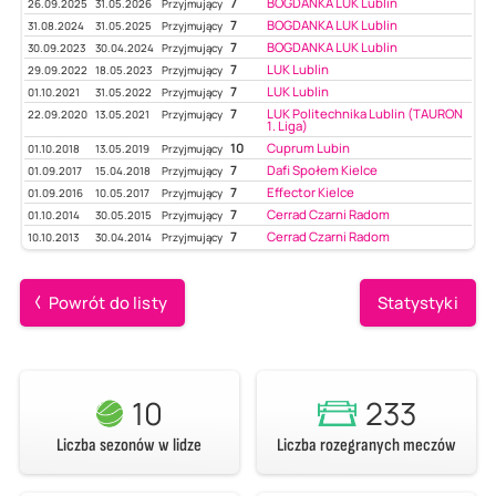
7
BOGDANKA LUK Lublin
26.09.2025
31.05.2026
Przyjmujący
7
BOGDANKA LUK Lublin
31.08.2024
31.05.2025
Przyjmujący
7
BOGDANKA LUK Lublin
30.09.2023
30.04.2024
Przyjmujący
7
LUK Lublin
29.09.2022
18.05.2023
Przyjmujący
7
LUK Lublin
01.10.2021
31.05.2022
Przyjmujący
7
LUK Politechnika Lublin (TAURON
22.09.2020
13.05.2021
Przyjmujący
1. Liga)
10
Cuprum Lubin
01.10.2018
13.05.2019
Przyjmujący
7
Dafi Społem Kielce
01.09.2017
15.04.2018
Przyjmujący
7
Effector Kielce
01.09.2016
10.05.2017
Przyjmujący
7
Cerrad Czarni Radom
01.10.2014
30.05.2015
Przyjmujący
7
Cerrad Czarni Radom
10.10.2013
30.04.2014
Przyjmujący
Powrót do listy
Statystyki
10
233
Liczba sezonów w lidze
Liczba rozegranych meczów