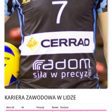
KARIERA ZAWODOWA W LIDZE
data od
do
Pozycja
Numer
Drużyna