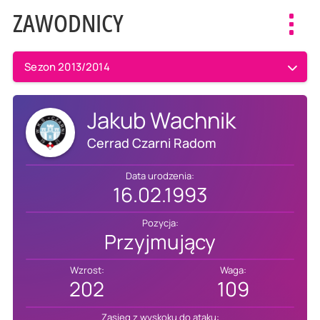
ZAWODNICY
Toggl
navig
Sezon 2013/2014
Jakub Wachnik
Cerrad Czarni Radom
Data urodzenia:
16.02.1993
Pozycja:
Przyjmujący
Wzrost:
Waga:
202
109
Zasięg z wyskoku do ataku: