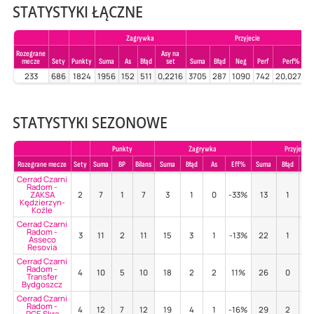
STATYSTYKI ŁĄCZNE
Zagrywka
Przyjecie
Rozegrane
Asy na
mecze
Sety
Punkty
Suma
As
Błąd
set
Suma
Błąd
Neg
Perf
Perf%
233
686
1824
1956
152
511
0,2216
3705
287
1090
742
20,0270
STATYSTYKI SEZONOWE
Punkty
Zagrywka
Przyjecie
Rozegrane mecze
Sety
Suma
BP
Bilans
Suma
Błąd
As
Eff%
Suma
Błąd
Poz
Cerrad Czarni
Radom -
ZAKSA
2
7
1
7
3
1
0
-33%
13
1
46
Kędzierzyn-
Koźle
Cerrad Czarni
Radom -
3
11
2
11
15
3
1
-13%
22
1
45
Asseco
Resovia
Cerrad Czarni
Radom -
4
10
5
10
18
2
2
11%
26
0
50
Transfer
Bydgoszcz
Cerrad Czarni
Radom -
4
12
7
12
19
4
1
-16%
29
2
48
PGE Skra