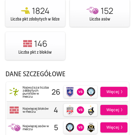
1824
152
Liczba pkt zdobytych w lidze
Liczba asów
146
Liczba pkt z bloków
DANE SZCZEGÓŁOWE
Najwyższa liczba
26
zdobytych
vs
Więcej
punktów w
meczu
4
Najwięcej bloków
vs
Więcej
w meczu
5
Najwięcej asów w
vs
Więcej
meczu