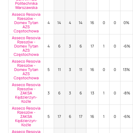
Politechnika
Warszawska
Asseco Resovia
Rzeszów -
Domex Tytan
4
14
4
14
16
0
0
0%
AZS
Częstochowa
Asseco Resovia
Rzeszów -
Domex Tytan
4
6
3
6
17
1
0
-6%
AZS
Częstochowa
Asseco Resovia
Rzeszów -
Domex Tytan
5
11
3
11
16
0
0
13%
AZS
Częstochowa
Asseco Resovia
Rzeszów -
ZAKSA
3
6
3
6
13
1
0
-8%
Kędzierzyn-
Koźle
Asseco Resovia
Rzeszów -
ZAKSA
5
17
6
17
16
1
0
-6%
Kędzierzyn-
Koźle
Asseco Resovia