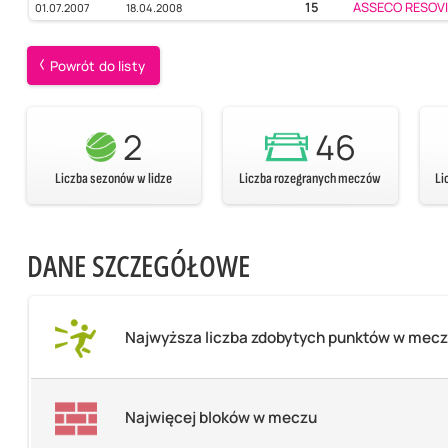
15
ASSECO RESOVIA
01.07.2007
18.04.2008
Powrót do listy
2
46
Liczba sezonów w lidze
Liczba rozegranych meczów
Li
DANE SZCZEGÓŁOWE
Najwyższa liczba zdobytych punktów w mec
Najwięcej bloków w meczu