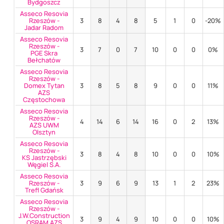
Bydgoszcz
Asseco Resovia
Rzeszów -
3
8
4
8
5
1
0
-20%
Jadar Radom
Asseco Resovia
Rzeszów -
3
7
0
7
10
0
0
0%
PGE Skra
Bełchatów
Asseco Resovia
Rzeszów -
Domex Tytan
3
8
5
8
9
0
0
11%
AZS
Częstochowa
Asseco Resovia
Rzeszów -
4
14
6
14
16
0
2
13%
AZS UWM
Olsztyn
Asseco Resovia
Rzeszów -
3
8
4
8
10
0
0
10%
KS Jastrzębski
Węgiel S.A.
Asseco Resovia
Rzeszów -
3
9
6
9
13
1
2
23%
Trefl Gdańsk
Asseco Resovia
Rzeszów -
J.W.Construction
3
9
4
9
10
0
0
10%
OSRAM AZS