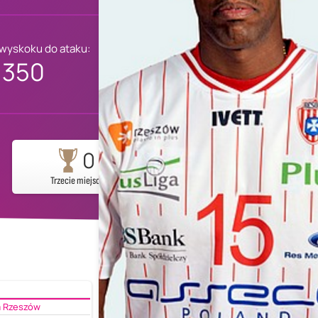
 wyskoku do ataku:
350
0
Trzecie miejsce
a Rzeszów