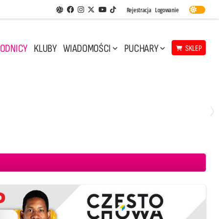
Facebook
Instagram
Twitter
Youtube
Rejestracja
Logowanie
Aplikacja Siatkarskie Ligi
TikTok
ODNICY
KLUBY
WIADOMOŚCI
PUCHARY
SKLEP
Sobota, 8 Sie, 11:30
0
2
 Projekt Warszawa
CUK Anioły Toruń
PGE GiEK SKRA Bełchatów