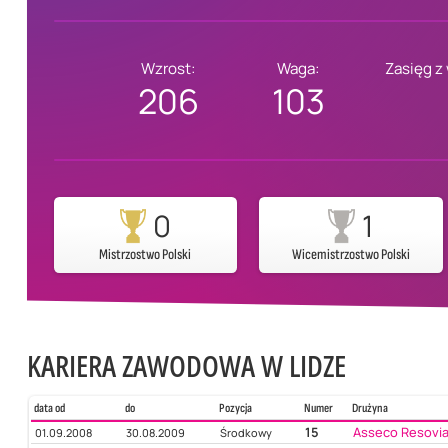
Wzrost:
Waga:
Zasięg z
206
103
0
1
Mistrzostwo Polski
Wicemistrzostwo Polski
KARIERA ZAWODOWA W LIDZE
data od
do
Pozycja
Numer
Drużyna
15
Asseco Resovi
01.09.2008
30.08.2009
Środkowy