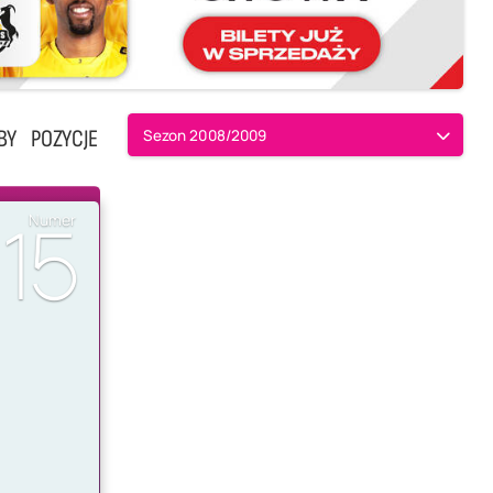
BY
POZYCJE
Sezon 2008/2009
15
Numer