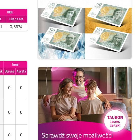
Blok
t
Pkt na set
1
0,5674
Inne
ok
Obrona
Asysta
0
0
0
0
0
0