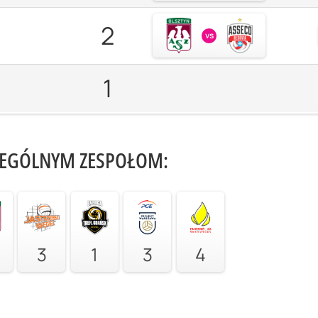
2
vs
1
ZEGÓLNYM ZESPOŁOM:
3
1
3
4