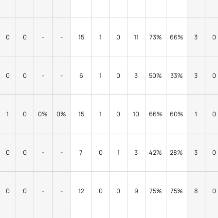
0
0
-
-
15
1
0
11
73%
66%
3
0
0
0
-
-
6
1
0
3
50%
33%
3
0
1
0
0%
0%
15
1
0
10
66%
60%
1
0
0
0
-
-
7
0
1
3
42%
28%
3
0
0
0
-
-
12
0
0
9
75%
75%
8
0