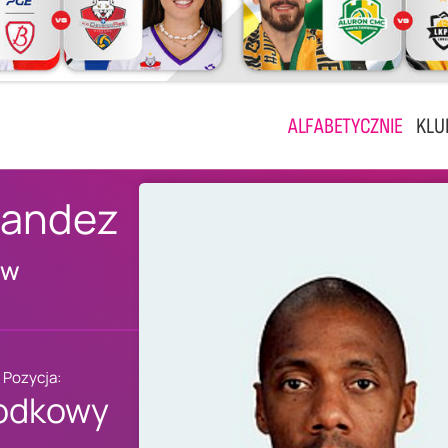
ALFABETYCZNIE
KLU
nandez
ów
Pozycja:
odkowy