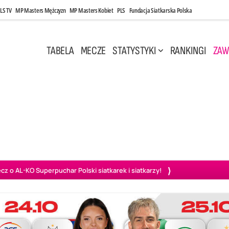
LS TV
MP Masters Mężczyzn
MP Masters Kobiet
PLS
Fundacja Siatkarska Polska
TABELA
MECZE
STATYSTYKI
RANKINGI
ZAW
 Maj, 14:45
Sobota, 8 Sie, 10:00
3
1
2
0
wiercie
BOGDANKA LUK Lublin
Ślepsk Malow Suwałki
PGE
o AL-KO Superpuchar Polski siatkarek i siatkarzy!