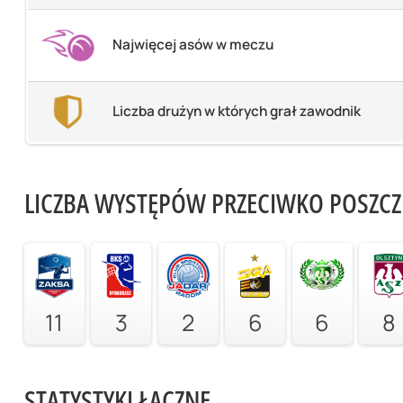
Najwięcej asów w meczu
Liczba drużyn w których grał zawodnik
LICZBA WYSTĘPÓW PRZECIWKO POSZC
11
3
2
6
6
8
STATYSTYKI ŁĄCZNE