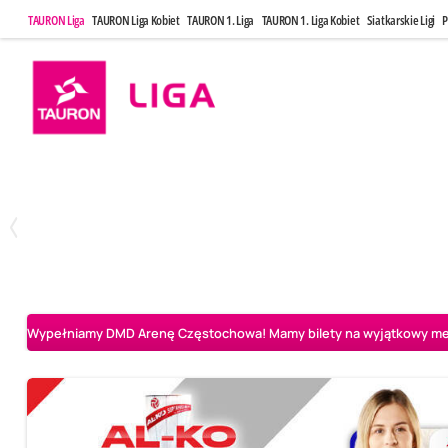
TAURON Liga
TAURON Liga Kobiet
TAURON 1. Liga
TAURON 1. Liga Kobiet
Siatkarskie Ligi
P
Środa, 6 Maj, 20:00
Niedziela, 10
1
3
BOGDANKA LUK Lublin
Aluron CMC Warta Zawiercie
Aluron CMC Warta Za
Wypełniamy DMD Arenę Częstochowa! Mamy bilety na wyjątkowy mecz 