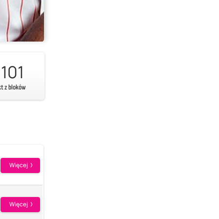
101
kt z bloków
Więcej
Więcej