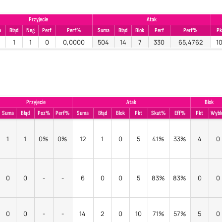
Przyjecie
Atak
a
Błąd
Neg
Perf
Perf%
Suma
Błąd
Blok
Perf
Perf%
Pk
1
1
0
0,0000
504
14
7
330
65,4762
10
Przyjecie
Atak
Blok
Suma
Błąd
Poz%
Perf%
Suma
Błąd
Blok
Pkt
Skut%
Eff%
Pkt
Wybl
1
1
0%
0%
12
1
0
5
41%
33%
4
0
0
0
-
-
6
0
0
5
83%
83%
0
0
0
0
-
-
14
2
0
10
71%
57%
5
0