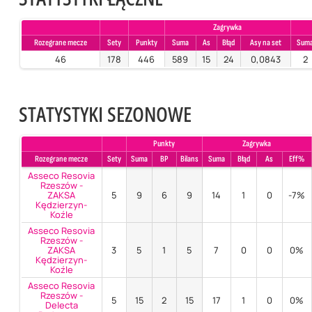
Zagrywka
Rozegrane mecze
Sety
Punkty
Suma
As
Błąd
Asy na set
Sum
46
178
446
589
15
24
0,0843
2
STATYSTYKI SEZONOWE
Punkty
Zagrywka
Rozegrane mecze
Sety
Suma
BP
Bilans
Suma
Błąd
As
Eff%
Asseco Resovia
Rzeszów -
ZAKSA
5
9
6
9
14
1
0
-7%
Kędzierzyn-
Koźle
Asseco Resovia
Rzeszów -
ZAKSA
3
5
1
5
7
0
0
0%
Kędzierzyn-
Koźle
Asseco Resovia
Rzeszów -
5
15
2
15
17
1
0
0%
Delecta