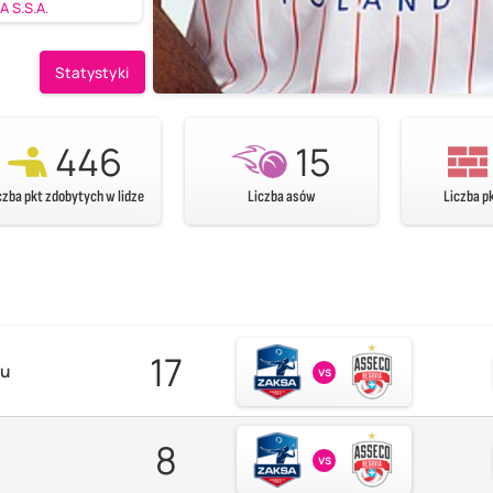
 S.S.A.
Statystyki
446
15
czba pkt zdobytych w lidze
Liczba asów
Liczba p
17
zu
vs
8
vs