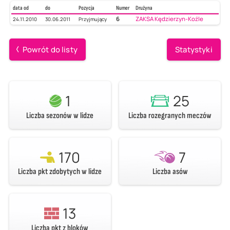
data od
do
Pozycja
Numer
Drużyna
6
ZAKSA Kędzierzyn-Koźle
24.11.2010
30.06.2011
Przyjmujący
Powrót do listy
Statystyki
1
25
Liczba sezonów w lidze
Liczba rozegranych meczów
170
7
Liczba pkt zdobytych w lidze
Liczba asów
13
Liczba pkt z bloków