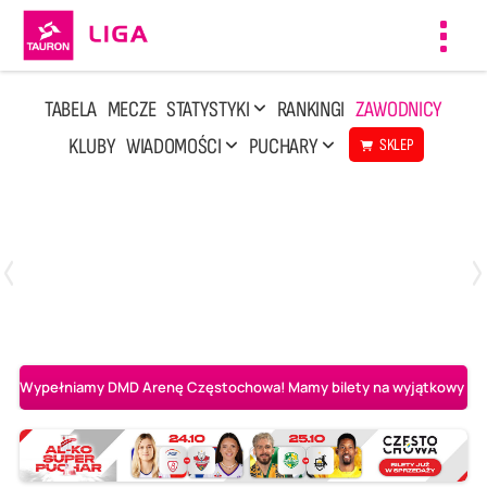
Toggl
navig
TABELA
MECZE
STATYSTYKI
RANKINGI
ZAWODNICY
KLUBY
WIADOMOŚCI
PUCHARY
SKLEP
Środa, 6 Maj, 20:00
1
3
BOGDANKA LUK Lublin
Aluron CMC Warta Zawiercie
Wypełniamy DMD Arenę Częstochowa! Mamy bilety na wyjątkowy mecz 