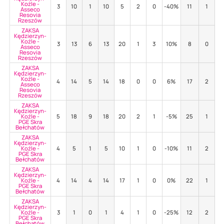
Koźle -
3
10
1
10
5
2
0
-40%
11
1
5
Asseco
Resovia
Rzeszów
ZAKSA
Kędzierzyn-
Koźle -
3
13
6
13
20
1
3
10%
8
0
6
Asseco
Resovia
Rzeszów
ZAKSA
Kędzierzyn-
Koźle -
4
14
5
14
18
0
0
6%
17
2
7
Asseco
Resovia
Rzeszów
ZAKSA
Kędzierzyn-
Koźle -
5
18
9
18
20
2
1
-5%
25
1
4
PGE Skra
Bełchatów
ZAKSA
Kędzierzyn-
Koźle -
4
5
1
5
10
1
0
-10%
11
2
1
PGE Skra
Bełchatów
ZAKSA
Kędzierzyn-
Koźle -
4
14
4
14
17
1
0
0%
22
1
5
PGE Skra
Bełchatów
ZAKSA
Kędzierzyn-
Koźle -
3
1
0
1
4
1
0
-25%
12
2
8
PGE Skra
Bełchatów