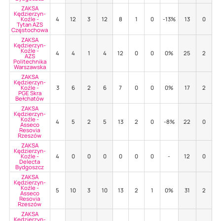
ZAKSA
Kędzierzyn-
Koźle -
4
12
3
12
8
1
0
-13%
13
0
3
Tytan AZS
Częstochowa
ZAKSA
Kędzierzyn-
Koźle -
4
4
1
4
12
0
0
0%
25
2
6
AZS
Politechnika
Warszawska
ZAKSA
Kędzierzyn-
Koźle -
3
6
2
6
7
0
0
0%
17
2
3
PGE Skra
Bełchatów
ZAKSA
Kędzierzyn-
Koźle -
4
5
2
5
13
2
0
-8%
22
0
5
Asseco
Resovia
Rzeszów
ZAKSA
Kędzierzyn-
Koźle -
4
0
0
0
0
0
0
-
12
0
7
Delecta
Bydgoszcz
ZAKSA
Kędzierzyn-
Koźle -
5
10
3
10
13
2
1
0%
31
2
5
Asseco
Resovia
Rzeszów
ZAKSA
Kędzierzyn-