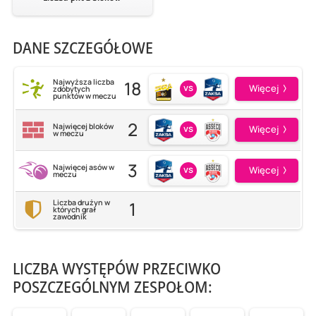
DANE SZCZEGÓŁOWE
18
Najwyższa liczba
vs
Więcej
zdobytych
punktów w meczu
2
Najwięcej bloków
vs
Więcej
w meczu
3
Najwięcej asów w
vs
Więcej
meczu
1
Liczba drużyn w
których grał
zawodnik
LICZBA WYSTĘPÓW PRZECIWKO
POSZCZEGÓLNYM ZESPOŁOM: