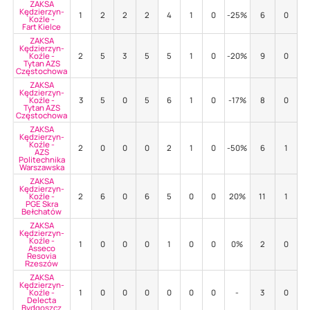
ZAKSA
Kędzierzyn-
1
2
2
2
4
1
0
-25%
6
0
8
Koźle -
Fart Kielce
ZAKSA
Kędzierzyn-
Koźle -
2
5
3
5
5
1
0
-20%
9
0
8
Tytan AZS
Częstochowa
ZAKSA
Kędzierzyn-
Koźle -
3
5
0
5
6
1
0
-17%
8
0
8
Tytan AZS
Częstochowa
ZAKSA
Kędzierzyn-
Koźle -
2
0
0
0
2
1
0
-50%
6
1
3
AZS
Politechnika
Warszawska
ZAKSA
Kędzierzyn-
Koźle -
2
6
0
6
5
0
0
20%
11
1
3
PGE Skra
Bełchatów
ZAKSA
Kędzierzyn-
Koźle -
1
0
0
0
1
0
0
0%
2
0
5
Asseco
Resovia
Rzeszów
ZAKSA
Kędzierzyn-
Koźle -
1
0
0
0
0
0
0
-
3
0
6
Delecta
Bydgoszcz