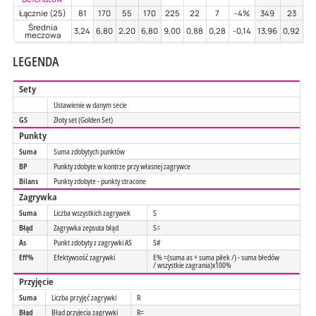
Łącznie (25)
81
170
55
170
225
22
7
-4%
349
23
5
Średnia
3,24
6,80
2,20
6,80
9,00
0,88
0,28
-0,14
13,96
0,92
2,
meczowa
LEGENDA
Sety
Ustawienie w danym secie
GS
Złoty set (Golden Set)
Punkty
Suma
Suma zdobytych punktów
BP
Punkty zdobyte w kontrze przy własnej zagrywce
Bilans
Punkty zdobyte - punkty stracone
Zagrywka
Suma
Liczba wszystkich zagrywek
S
Błąd
Zagrywka zepsuta błąd
S=
As
Punkt zdobyty z zagrywki AS
S#
Eff%
Efektywsość zagrywki
E% =(suma as + suma piłek /) - suma błedów
/ wszystkie zagrania)x100%
Przyjęcie
Suma
Liczba przyjęć zagrywki
R
Błąd
Błąd przyjecia zagrywki
R=