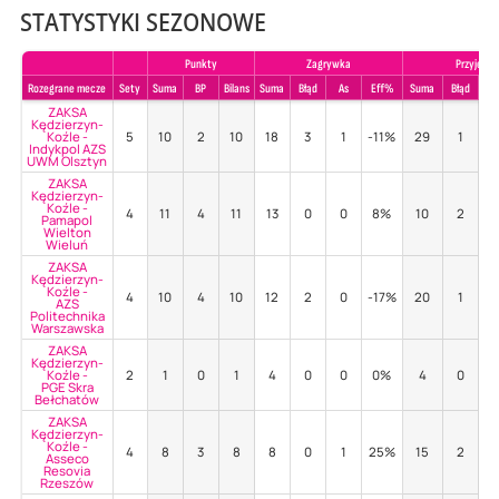
STATYSTYKI SEZONOWE
Punkty
Zagrywka
Przyjecie
Rozegrane mecze
Sety
Suma
BP
Bilans
Suma
Błąd
As
Eff%
Suma
Błąd
Po
ZAKSA
Kędzierzyn-
Koźle -
5
10
2
10
18
3
1
-11%
29
1
5
Indykpol AZS
UWM Olsztyn
ZAKSA
Kędzierzyn-
Koźle -
4
11
4
11
13
0
0
8%
10
2
4
Pamapol
Wielton
Wieluń
ZAKSA
Kędzierzyn-
Koźle -
4
10
4
10
12
2
0
-17%
20
1
7
AZS
Politechnika
Warszawska
ZAKSA
Kędzierzyn-
Koźle -
2
1
0
1
4
0
0
0%
4
0
2
PGE Skra
Bełchatów
ZAKSA
Kędzierzyn-
Koźle -
4
8
3
8
8
0
1
25%
15
2
5
Asseco
Resovia
Rzeszów