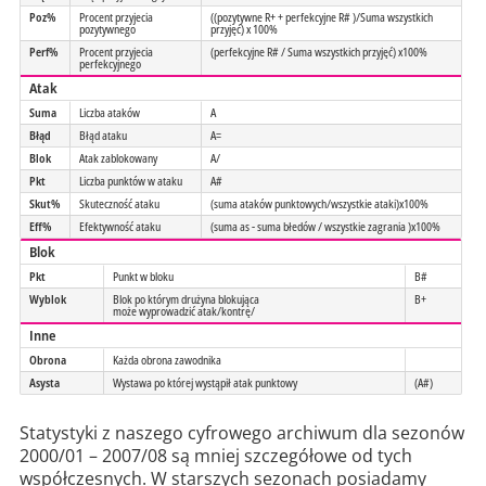
Poz%
Procent przyjecia
((pozytywne R+ + perfekcyjne R# )/Suma wszystkich
pozytywnego
przyjęć) x 100%
Perf%
Procent przyjecia
(perfekcyjne R# / Suma wszystkich przyjęć) x100%
perfekcyjnego
Atak
Suma
Liczba ataków
A
Błąd
Błąd ataku
A=
Blok
Atak zablokowany
A/
Pkt
Liczba punktów w ataku
A#
Skut%
Skuteczność ataku
(suma ataków punktowych/wszystkie ataki)x100%
Eff%
Efektywność ataku
(suma as - suma błedów / wszystkie zagrania )x100%
Blok
Pkt
Punkt w bloku
B#
Wyblok
Blok po którym drużyna blokująca
B+
może wyprowadzić atak/kontrę/
Inne
Obrona
Każda obrona zawodnika
Asysta
Wystawa po której wystąpił atak punktowy
(A#)
Statystyki z naszego cyfrowego archiwum dla sezonów
2000/01 – 2007/08 są mniej szczegółowe od tych
współczesnych. W starszych sezonach posiadamy