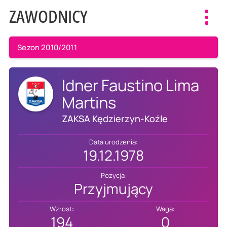
ZAWODNICY
Toggl
navig
Sezon 2010/2011
Idner Faustino Lima
Martins
ZAKSA Kędzierzyn-Koźle
Data urodzenia:
19.12.1978
Pozycja:
Przyjmujący
Wzrost:
Waga:
194
0