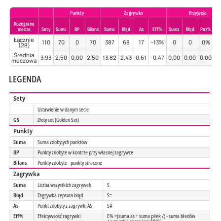
Punkty
Zagrywka
Przyjecie
Rozegrane
mecze
Sety
Suma
BP
Bilans
Suma
Błąd
As
Eff%
Suma
Błąd
Poz%
Pe
Łącznie
110
70
0
70
387
68
17
-13%
0
0
0%
(28)
Średnia
3,93
2,50
0,00
2,50
13,82
2,43
0,61
-0,47
0,00
0,00
0,00
0
meczowa
LEGENDA
Sety
Ustawienie w danym secie
GS
Złoty set (Golden Set)
Punkty
Suma
Suma zdobytych punktów
BP
Punkty zdobyte w kontrze przy własnej zagrywce
Bilans
Punkty zdobyte - punkty stracone
Zagrywka
Suma
Liczba wszystkich zagrywek
S
Błąd
Zagrywka zepsuta błąd
S=
As
Punkt zdobyty z zagrywki AS
S#
Eff%
Efektywsość zagrywki
E% =(suma as + suma piłek /) - suma błedów