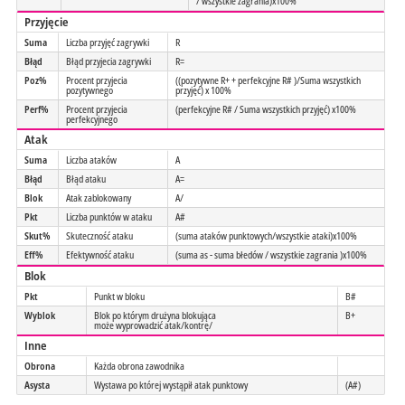
/ wszystkie zagrania)x100%
Przyjęcie
Suma
Liczba przyjęć zagrywki
R
Błąd
Błąd przyjecia zagrywki
R=
Poz%
Procent przyjecia
((pozytywne R+ + perfekcyjne R# )/Suma wszystkich
pozytywnego
przyjęć) x 100%
Perf%
Procent przyjecia
(perfekcyjne R# / Suma wszystkich przyjęć) x100%
perfekcyjnego
Atak
Suma
Liczba ataków
A
Błąd
Błąd ataku
A=
Blok
Atak zablokowany
A/
Pkt
Liczba punktów w ataku
A#
Skut%
Skuteczność ataku
(suma ataków punktowych/wszystkie ataki)x100%
Eff%
Efektywność ataku
(suma as - suma błedów / wszystkie zagrania )x100%
Blok
Pkt
Punkt w bloku
B#
Wyblok
Blok po którym drużyna blokująca
B+
może wyprowadzić atak/kontrę/
Inne
Obrona
Każda obrona zawodnika
Asysta
Wystawa po której wystąpił atak punktowy
(A#)