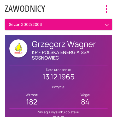
ZAWODNICY
Toggl
navig
Sezon 2002/2003
Grzegorz Wagner
KP - POLSKA ENERGIA SSA
SOSNOWIEC
Data urodzenia:
13.12.1965
Pozycja:
Wzrost:
Waga:
182
84
Zasięg z wyskoku do ataku: