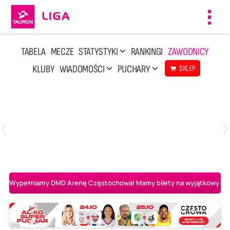
Toggl
navig
TABELA
MECZE
STATYSTYKI
RANKINGI
ZAWODNICY
KLUBY
WIADOMOŚCI
PUCHARY
SKLEP
Poniedziałek, 27 Kwi, 20:00
3
2
PGE Projekt Warszawa
Asseco Resovia Rzeszów
Wypełniamy DMD Arenę Częstochowa! Mamy bilety na wyjątkowy mecz 