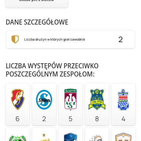
DANE SZCZEGÓŁOWE
2
Liczba drużyn w których grał zawodnik
LICZBA WYSTĘPÓW PRZECIWKO
POSZCZEGÓLNYM ZESPOŁOM:
6
2
5
8
4