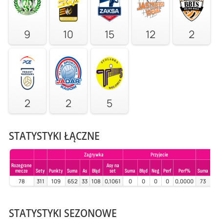
9
10
15
12
2
2
2
5
STATYSTYKI ŁĄCZNE
Zagrywka
Przyjecie
Rozegrane
Asy na
mecze
Sety
Punkty
Suma
As
Błąd
set
Suma
Błąd
Neg
Perf
Perf%
Suma
Błą
78
311
109
652
33
108
0,1061
0
0
0
0
0,0000
73
0
STATYSTYKI SEZONOWE