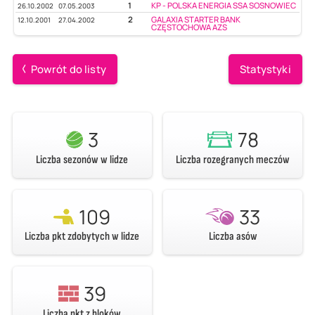
1
KP - POLSKA ENERGIA SSA SOSNOWIEC
26.10.2002
07.05.2003
2
GALAXIA STARTER BANK
12.10.2001
27.04.2002
CZĘSTOCHOWA AZS
Powrót do listy
Statystyki
3
78
Liczba sezonów w lidze
Liczba rozegranych meczów
109
33
Liczba pkt zdobytych w lidze
Liczba asów
39
Liczba pkt z bloków