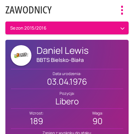
ZAWODNICY
Toggl
navig
Sezon 2015/2016
Daniel Lewis
BBTS Bielsko-Biała
Data urodzenia:
03.04.1976
Pozycja:
Libero
Wzrost:
Waga:
189
90
Zasięg z wyskoku do ataku: