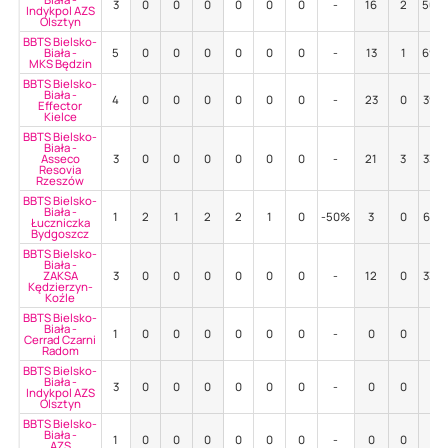
3
0
0
0
0
0
0
-
16
2
50%
Indykpol AZS
Olsztyn
BBTS Bielsko-
Biała -
5
0
0
0
0
0
0
-
13
1
69%
MKS Będzin
BBTS Bielsko-
Biała -
4
0
0
0
0
0
0
-
23
0
39%
Effector
Kielce
BBTS Bielsko-
Biała -
Asseco
3
0
0
0
0
0
0
-
21
3
33%
Resovia
Rzeszów
BBTS Bielsko-
Biała -
1
2
1
2
2
1
0
-50%
3
0
67%
Łuczniczka
Bydgoszcz
BBTS Bielsko-
Biała -
ZAKSA
3
0
0
0
0
0
0
-
12
0
33%
Kędzierzyn-
Koźle
BBTS Bielsko-
Biała -
1
0
0
0
0
0
0
-
0
0
-
Cerrad Czarni
Radom
BBTS Bielsko-
Biała -
3
0
0
0
0
0
0
-
0
0
-
Indykpol AZS
Olsztyn
BBTS Bielsko-
Biała -
1
0
0
0
0
0
0
-
0
0
-
AZS