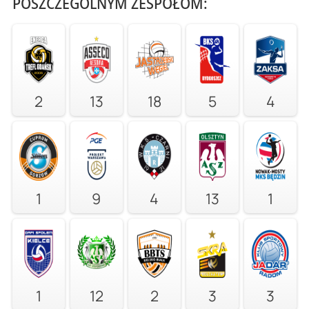
POSZCZEGÓLNYM ZESPOŁOM:
2
13
18
5
4
1
9
4
13
1
1
12
2
3
3