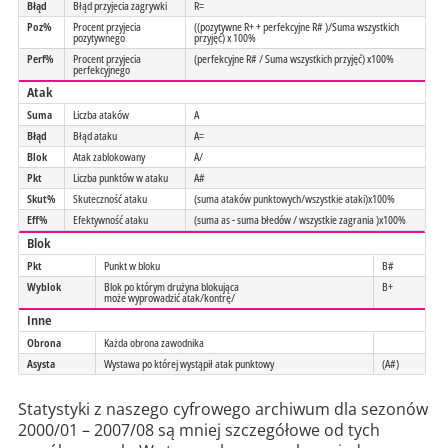
Błąd
Błąd przyjecia zagrywki
R=
Poz%
Procent przyjecia
((pozytywne R+ + perfekcyjne R# )/Suma wszystkich
pozytywnego
przyjęć) x 100%
Perf%
Procent przyjecia
(perfekcyjne R# / Suma wszystkich przyjęć) x100%
perfekcyjnego
Atak
Suma
Liczba ataków
A
Błąd
Błąd ataku
A=
Blok
Atak zablokowany
A/
Pkt
Liczba punktów w ataku
A#
Skut%
Skuteczność ataku
(suma ataków punktowych/wszystkie ataki)x100%
Eff%
Efektywność ataku
(suma as - suma błedów / wszystkie zagrania )x100%
Blok
Pkt
Punkt w bloku
B#
Wyblok
Blok po którym drużyna blokująca
B+
może wyprowadzić atak/kontrę/
Inne
Obrona
Każda obrona zawodnika
Asysta
Wystawa po której wystąpił atak punktowy
(A#)
Statystyki z naszego cyfrowego archiwum dla sezonów
2000/01 – 2007/08 są mniej szczegółowe od tych