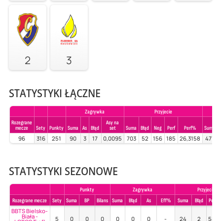
2
3
STATYSTYKI ŁĄCZNE
Zagrywka
Przyjecie
Rozegrane
Asy na
mecze
Sety
Punkty
Suma
As
Błąd
set
Suma
Błąd
Neg
Perf
Perf%
Suma
96
316
251
90
3
17
0,0095
703
52
156
185
26,3158
477
STATYSTYKI SEZONOWE
Punkty
Zagrywka
Przyjecie
Rozegrane mecze
Sety
Suma
BP
Bilans
Suma
Błąd
As
Eff%
Suma
Błąd
Poz%
BBTS Bielsko-
Biała -
5
0
0
0
0
0
0
-
24
2
58%