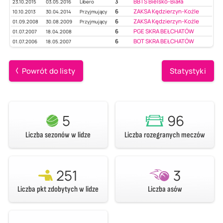
3
BBTS Bielsko-Biała
23.10.2015
03.05.2016
Libero
6
ZAKSA Kędzierzyn-Koźle
10.10.2013
30.04.2014
Przyjmujący
6
ZAKSA Kędzierzyn-Koźle
01.09.2008
30.08.2009
Przyjmujący
6
PGE SKRA BEŁCHATÓW
01.07.2007
18.04.2008
6
BOT SKRA BEŁCHATÓW
01.07.2006
18.05.2007
Powrót do listy
Statystyki
5
96
Liczba sezonów w lidze
Liczba rozegranych meczów
251
3
Liczba pkt zdobytych w lidze
Liczba asów