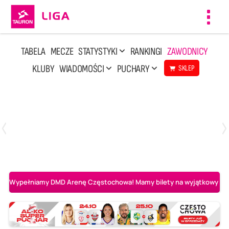
Toggl
navig
TABELA
MECZE
STATYSTYKI
RANKINGI
ZAWODNICY
KLUBY
WIADOMOŚCI
PUCHARY
SKLEP
Niedziela, 3 Maj, 14:45
2
3
PGE Projekt Warszawa
Asseco Resovia Rzeszów
Wypełniamy DMD Arenę Częstochowa! Mamy bilety na wyjątkowy mecz 