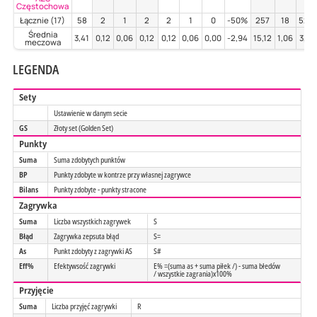
Częstochowa
Łącznie (17)
58
2
1
2
2
1
0
-50%
257
18
52%
Średnia
3,41
0,12
0,06
0,12
0,12
0,06
0,00
-2,94
15,12
1,06
3,04
meczowa
LEGENDA
Sety
Ustawienie w danym secie
GS
Złoty set (Golden Set)
Punkty
Suma
Suma zdobytych punktów
BP
Punkty zdobyte w kontrze przy własnej zagrywce
Bilans
Punkty zdobyte - punkty stracone
Zagrywka
Suma
Liczba wszystkich zagrywek
S
Błąd
Zagrywka zepsuta błąd
S=
As
Punkt zdobyty z zagrywki AS
S#
Eff%
Efektywsość zagrywki
E% =(suma as + suma piłek /) - suma błedów
/ wszystkie zagrania)x100%
Przyjęcie
Suma
Liczba przyjęć zagrywki
R