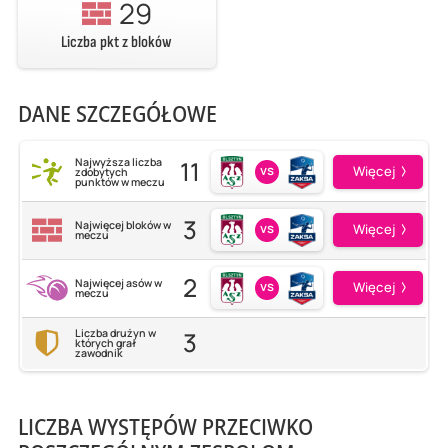
29
Liczba pkt z bloków
DANE SZCZEGÓŁOWE
11
Najwyższa liczba
vs
Więcej
zdobytych
punktów w meczu
3
Najwięcej bloków w
vs
Więcej
meczu
2
Najwięcej asów w
vs
Więcej
meczu
3
Liczba drużyn w
których grał
zawodnik
LICZBA WYSTĘPÓW PRZECIWKO