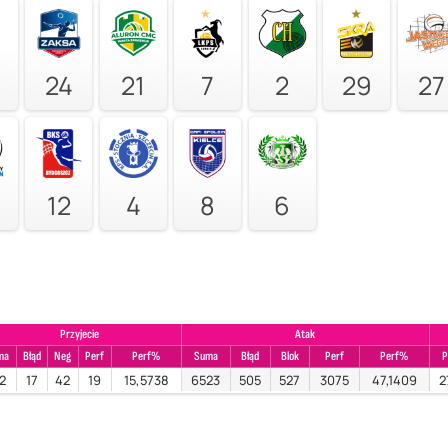
24
21
7
2
29
27
12
4
8
6
Przyjecie
Atak
ma
Błąd
Neg
Perf
Perf%
Suma
Błąd
Blok
Perf
Perf%
P
2
17
42
19
15,5738
6523
505
527
3075
47,1409
2