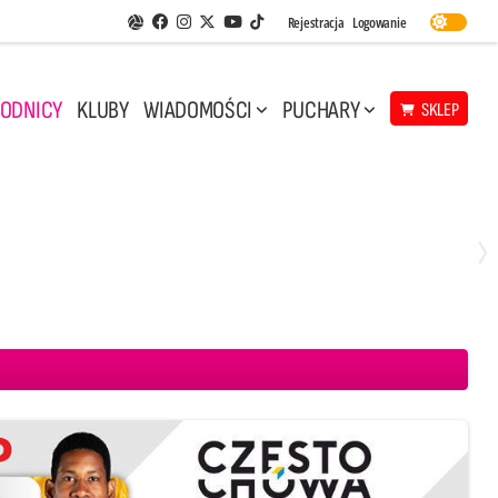
Facebook
Instagram
Twitter
Youtube
Rejestracja
Logowanie
Aplikacja Siatkarskie Ligi
TikTok
ODNICY
KLUBY
WIADOMOŚCI
PUCHARY
SKLEP
Środa, 29 Kwi, 17:30
3
1
eco Resovia Rzeszów
BOGDANKA LUK Lublin
Aluron CMC Warta Zawiercie