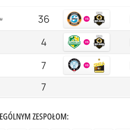
36
zu
vs
4
vs
7
vs
7
ZEGÓLNYM ZESPOŁOM: