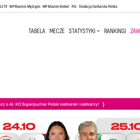
LS TV
MP Masters Mężczyzn
MP Masters Kobiet
PLS
Fundacja Siatkarska Polska
TABELA
MECZE
STATYSTYKI
RANKINGI
ZAW
i, 14:45
Poniedziałek, 27 Kwi, 20:00
3
0
3
2
wiercie
BOGDANKA LUK Lublin
PGE Projekt Warszawa
Ass
o AL-KO Superpuchar Polski siatkarek i siatkarzy!