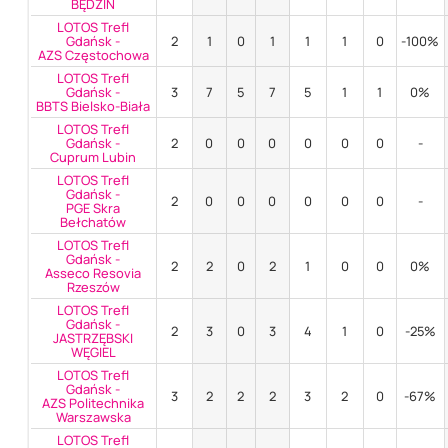
BĘDZIN
LOTOS Trefl
Gdańsk -
2
1
0
1
1
1
0
-100%
AZS Częstochowa
LOTOS Trefl
Gdańsk -
3
7
5
7
5
1
1
0%
BBTS Bielsko-Biała
LOTOS Trefl
Gdańsk -
2
0
0
0
0
0
0
-
Cuprum Lubin
LOTOS Trefl
Gdańsk -
2
0
0
0
0
0
0
-
PGE Skra
Bełchatów
LOTOS Trefl
Gdańsk -
2
2
0
2
1
0
0
0%
Asseco Resovia
Rzeszów
LOTOS Trefl
Gdańsk -
2
3
0
3
4
1
0
-25%
JASTRZĘBSKI
WĘGIEL
LOTOS Trefl
Gdańsk -
3
2
2
2
3
2
0
-67%
AZS Politechnika
Warszawska
LOTOS Trefl