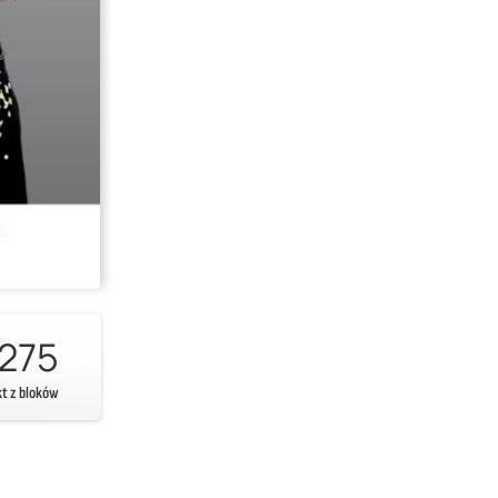
275
kt z bloków