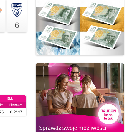
6
Blok
kt
Pkt na set
75
0,2427