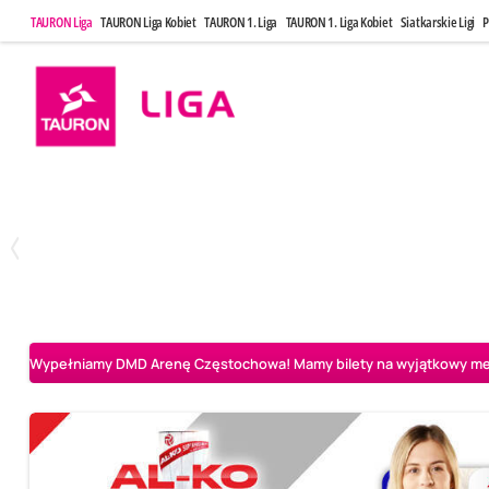
TAURON Liga
TAURON Liga Kobiet
TAURON 1. Liga
TAURON 1. Liga Kobiet
Siatkarskie Ligi
P
Poniedziałek, 20 Kwi, 17:30
Sobota, 25 Kw
2
3
Indykpol AZS Olsztyn
PGE GiEK SKRA Bełchatów
Aluron CMC Warta Za
Wypełniamy DMD Arenę Częstochowa! Mamy bilety na wyjątkowy mecz 