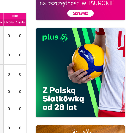
Inne
ok
Obrona
Asysta
0
0
0
0
0
0
0
0
0
0
0
0