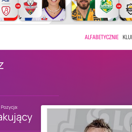
ALFABETYCZNIE
KLU
z
Pozycja:
akujący