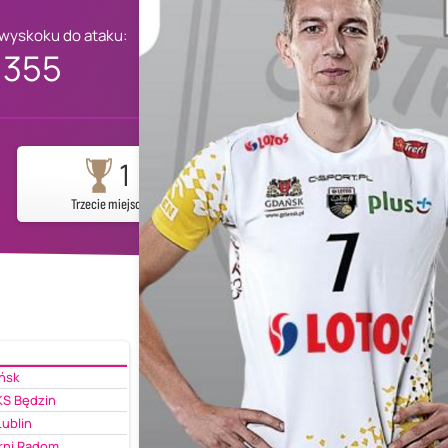
 wyskoku do ataku:
355
1
Trzecie miejsce
ańsk
S Będzin
ublin
rni Radom