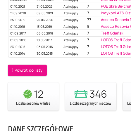
7
PGE Skra Bełcha
01.10.2021
31.05.2022
Atakujący
7
Indykpol AZS Ols
11.09.2020
09.05.2021
Atakujący
77
Asseco Resovia
25.10.2019
25.03.2020
Atakujący
8
Asseco Resovia
01.10.2018
13.05.2019
Atakujący
7
Trefl Gdańsk
01.09.2017
06.05.2018
Atakujący
7
LOTOS Trefl Gda
01.09.2016
10.05.2017
Atakujący
7
LOTOS Trefl Gda
23.10.2015
03.05.2016
Atakujący
7
LOTOS Trefl Gda
01.10.2014
30.05.2015
Atakujący
Powrót do listy
12
346
Liczba sezonów w lidze
Liczba rozegranych meczów
Li
DANE SZCZEGÓŁOWE