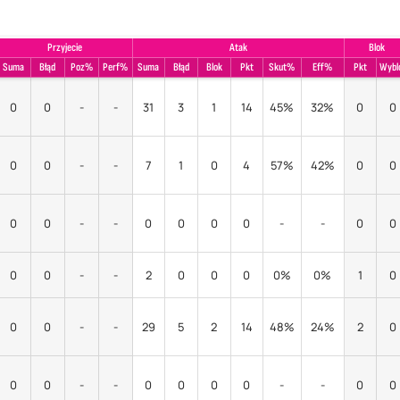
Przyjecie
Atak
Blok
Suma
Błąd
Poz%
Perf%
Suma
Błąd
Blok
Pkt
Skut%
Eff%
Pkt
Wybl
0
0
-
-
31
3
1
14
45%
32%
0
0
0
0
-
-
7
1
0
4
57%
42%
0
0
0
0
-
-
0
0
0
0
-
-
0
0
0
0
-
-
2
0
0
0
0%
0%
1
0
0
0
-
-
29
5
2
14
48%
24%
2
0
0
0
-
-
0
0
0
0
-
-
0
0