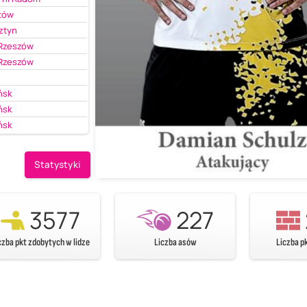
tów
ztyn
 Rzeszów
 Rzeszów
ńsk
ńsk
ńsk
Statystyki
3577
227
czba pkt zdobytych w lidze
Liczba asów
Liczba p