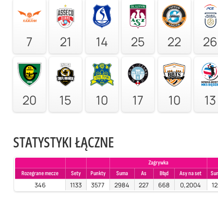
7
21
14
25
22
26
20
15
10
17
10
13
STATYSTYKI ŁĄCZNE
Zagrywka
Rozegrane mecze
Sety
Punkty
Suma
As
Błąd
Asy na set
Su
346
1133
3577
2984
227
668
0,2004
12