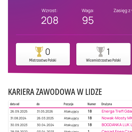
Wzrost:
Waga:
Zasięg z
208
95
0
1
Mistrzostwo Polski
Wicemistrzostwo Polski
KARIERA ZAWODOWA W LIDZE
data od
do
Pozycja
Numer
Drużyna
18
Energa Trefl Gd
26.09.2025
31.05.2026
Atakujący
18
Nowak-Mosty MK
31.08.2024
26.03.2025
Atakujący
18
BOGDANKA LUK L
30.09.2023
30.04.2024
Atakujący
1
Cerrad Enea Cza
29.09.2022
03.04.2023
Atakujący