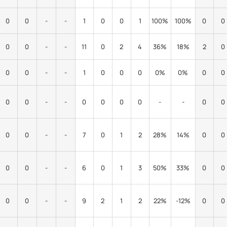
0
0
-
-
1
0
0
1
100%
100%
0
0
0
0
-
-
11
0
2
4
36%
18%
2
0
0
0
-
-
1
0
0
0
0%
0%
0
0
0
0
-
-
0
0
0
0
-
-
0
0
0
0
-
-
7
0
1
2
28%
14%
0
0
0
0
-
-
6
0
1
3
50%
33%
0
0
0
0
-
-
9
2
1
2
22%
-12%
0
0