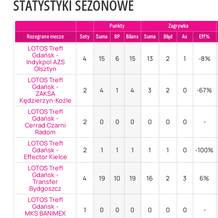
STATYSTYKI SEZONOWE
Punkty
Zagrywka
Rozegrane mecze
Sety
Suma
BP
Bilans
Suma
Błąd
As
Eff%
LOTOS Trefl
Gdańsk -
4
15
6
15
13
2
1
-8%
Indykpol AZS
Olsztyn
LOTOS Trefl
Gdańsk -
2
4
1
4
3
2
0
-67%
ZAKSA
Kędzierzyn-Koźle
LOTOS Trefl
Gdańsk -
2
0
0
0
0
0
0
-
Cerrad Czarni
Radom
LOTOS Trefl
Gdańsk -
2
1
1
1
1
1
0
-100%
Effector Kielce
LOTOS Trefl
Gdańsk -
4
19
10
19
16
2
3
6%
Transfer
Bydgoszcz
LOTOS Trefl
Gdańsk -
1
0
0
0
0
0
0
-
MKS BANIMEX