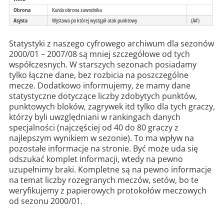
Obrona
Każda obrona zawodnika
Asysta
Wystawa po której wystąpił atak punktowy
(A#)
Statystyki z naszego cyfrowego archiwum dla sezonów
2000/01 – 2007/08 są mniej szczegółowe od tych
współczesnych. W starszych sezonach posiadamy
tylko łączne dane, bez rozbicia na poszczególne
mecze. Dodatkowo informujemy, że mamy dane
statystyczne dotyczące liczby zdobytych punktów,
punktowych bloków, zagrywek itd tylko dla tych graczy,
którzy byli uwzględniani w rankingach danych
specjalności (najczęściej od 40 do 80 graczy z
najlepszym wynikiem w sezonie). To ma wpływ na
pozostałe informacje na stronie. Być może uda się
odszukać komplet informacji, wtedy na pewno
uzupełnimy braki. Kompletne są na pewno informacje
na temat liczby rozegranych meczów, setów, bo te
weryfikujemy z papierowych protokołów meczowych
od sezonu 2000/01.