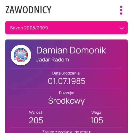
ZAWODNICY
Toggl
navig
Sezon 2008/2009
Damian Domonik
Jadar Radom
Data urodzenia:
01.07.1985
Pozycja:
Środkowy
Wzrost:
Waga:
205
105
Zasięg z wyskoku do ataku: