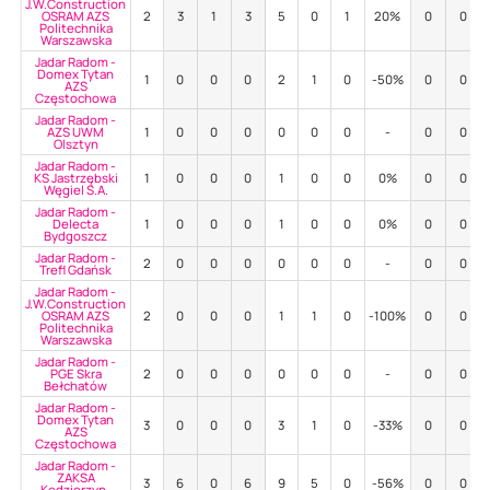
J.W.Construction
OSRAM AZS
2
3
1
3
5
0
1
20%
0
0
Politechnika
Warszawska
Jadar Radom -
Domex Tytan
1
0
0
0
2
1
0
-50%
0
0
AZS
Częstochowa
Jadar Radom -
AZS UWM
1
0
0
0
0
0
0
-
0
0
Olsztyn
Jadar Radom -
KS Jastrzębski
1
0
0
0
1
0
0
0%
0
0
Węgiel S.A.
Jadar Radom -
Delecta
1
0
0
0
1
0
0
0%
0
0
Bydgoszcz
Jadar Radom -
2
0
0
0
0
0
0
-
0
0
Trefl Gdańsk
Jadar Radom -
J.W.Construction
OSRAM AZS
2
0
0
0
1
1
0
-100%
0
0
Politechnika
Warszawska
Jadar Radom -
PGE Skra
2
0
0
0
0
0
0
-
0
0
Bełchatów
Jadar Radom -
Domex Tytan
3
0
0
0
3
1
0
-33%
0
0
AZS
Częstochowa
Jadar Radom -
ZAKSA
3
6
0
6
9
5
0
-56%
0
0
Kędzierzyn-