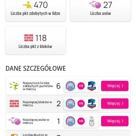
470
27
Liczba pkt zdobytych w lidze
Liczba asów
118
Liczba pkt z bloków
DANE SZCZEGÓŁOWE
6
Najwyższa liczba
vs
Więcej
zdobytych punktów
w meczu
2
Najwięcej bloków w
vs
Więcej
meczu
1
Najwięcej asów w
vs
Więcej
meczu
Liczba drużyn w