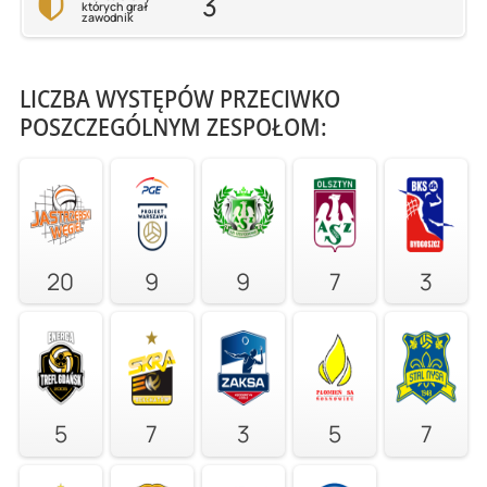
3
których grał
zawodnik
LICZBA WYSTĘPÓW PRZECIWKO
POSZCZEGÓLNYM ZESPOŁOM:
20
9
9
7
3
5
7
3
5
7