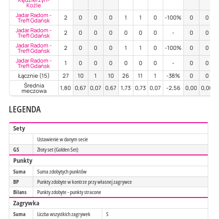
Koźle
Jadar Radom -
2
0
0
0
1
1
0
-100%
0
0
Trefl Gdańsk
Jadar Radom -
2
0
0
0
0
0
0
-
0
0
Trefl Gdańsk
Jadar Radom -
2
0
0
0
1
1
0
-100%
0
0
Trefl Gdańsk
Jadar Radom -
1
0
0
0
0
0
0
-
0
0
Trefl Gdańsk
Łącznie (15)
27
10
1
10
26
11
1
-38%
0
0
Średnia
1,80
0,67
0,07
0,67
1,73
0,73
0,07
-2,56
0,00
0,00
meczowa
LEGENDA
Sety
Ustawienie w danym secie
GS
Złoty set (Golden Set)
Punkty
Suma
Suma zdobytych punktów
BP
Punkty zdobyte w kontrze przy własnej zagrywce
Bilans
Punkty zdobyte - punkty stracone
Zagrywka
Suma
Liczba wszystkich zagrywek
S