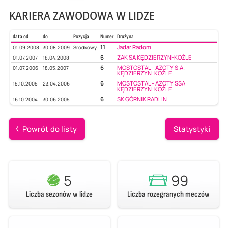
KARIERA ZAWODOWA W LIDZE
data od
do
Pozycja
Numer
Drużyna
11
Jadar Radom
01.09.2008
30.08.2009
Środkowy
6
ZAK SA KĘDZIERZYN-KOŹLE
01.07.2007
18.04.2008
6
MOSTOSTAL - AZOTY S.A.
01.07.2006
18.05.2007
KĘDZIERZYN-KOŹLE
6
MOSTOSTAL - AZOTY SSA
15.10.2005
23.04.2006
KĘDZIERZYN-KOŹLE
6
SK GÓRNIK RADLIN
16.10.2004
30.06.2005
Powrót do listy
Statystyki
5
99
Liczba sezonów w lidze
Liczba rozegranych meczów