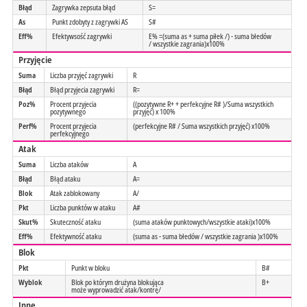
Błąd
Zagrywka zepsuta błąd
S=
As
Punkt zdobyty z zagrywki AS
S#
Eff%
Efektywsość zagrywki
E% =(suma as + suma piłek /) - suma błedów
/ wszystkie zagrania)x100%
Przyjęcie
Suma
Liczba przyjęć zagrywki
R
Błąd
Błąd przyjecia zagrywki
R=
Poz%
Procent przyjecia
((pozytywne R+ + perfekcyjne R# )/Suma wszystkich
pozytywnego
przyjęć) x 100%
Perf%
Procent przyjecia
(perfekcyjne R# / Suma wszystkich przyjęć) x100%
perfekcyjnego
Atak
Suma
Liczba ataków
A
Błąd
Błąd ataku
A=
Blok
Atak zablokowany
A/
Pkt
Liczba punktów w ataku
A#
Skut%
Skuteczność ataku
(suma ataków punktowych/wszystkie ataki)x100%
Eff%
Efektywność ataku
(suma as - suma błedów / wszystkie zagrania )x100%
Blok
Pkt
Punkt w bloku
B#
Wyblok
Blok po którym drużyna blokująca
B+
może wyprowadzić atak/kontrę/
Inne