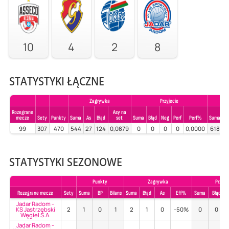
10
4
2
8
STATYSTYKI ŁĄCZNE
Zagrywka
Przyjecie
Rozegrane
Asy na
mecze
Sety
Punkty
Suma
As
Błąd
set
Suma
Błąd
Neg
Perf
Perf%
Suma
Bł
99
307
470
544
27
124
0,0879
0
0
0
0
0,0000
618
STATYSTYKI SEZONOWE
Punkty
Zagrywka
Przyje
Rozegrane mecze
Sety
Suma
BP
Bilans
Suma
Błąd
As
Eff%
Suma
Błąd
Jadar Radom -
KS Jastrzębski
2
1
0
1
2
1
0
-50%
0
0
Węgiel S.A.
Jadar Radom -