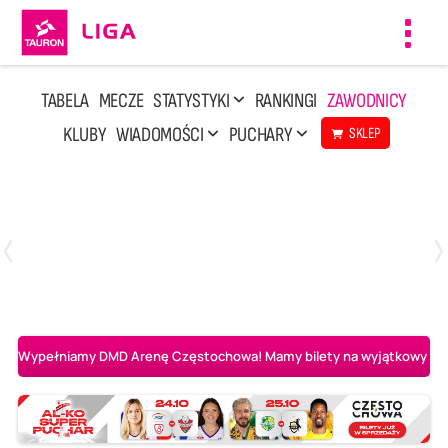
Toggl
navig
TABELA
MECZE
STATYSTYKI
RANKINGI
ZAWODNICY
KLUBY
WIADOMOŚCI
PUCHARY
SKLEP
Niedziela, 3 Maj, 14:45
2
3
PGE Projekt Warszawa
Asseco Resovia Rzeszów
Wypełniamy DMD Arenę Częstochowa! Mamy bilety na wyjątkowy mecz 