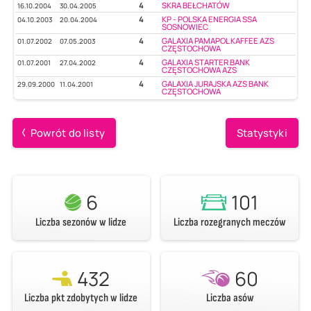
4
SKRA BEŁCHATÓW
16.10.2004
30.04.2005
4
KP - POLSKA ENERGIA SSA
04.10.2003
20.04.2004
SOSNOWIEC
4
GALAXIA PAMAPOL KAFFEE AZS
01.07.2002
07.05.2003
CZĘSTOCHOWA
4
GALAXIA STARTER BANK
01.07.2001
27.04.2002
CZĘSTOCHOWA AZS
4
GALAXIA JURAJSKA AZS BANK
29.09.2000
11.04.2001
CZĘSTOCHOWA
Powrót do listy
Statystyki
6
101
Liczba sezonów w lidze
Liczba rozegranych meczów
432
60
Liczba pkt zdobytych w lidze
Liczba asów