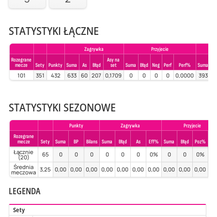
STATYSTYKI ŁĄCZNE
Zagrywka
Przyjecie
Rozegrane
Asy na
mecze
Sety
Punkty
Suma
As
Błąd
set
Suma
Błąd
Neg
Perf
Perf%
Suma
Bł
101
351
432
633
60
207
0,1709
0
0
0
0
0,0000
393
STATYSTYKI SEZONOWE
Punkty
Zagrywka
Przyjecie
Rozegrane
mecze
Sety
Suma
BP
Bilans
Suma
Błąd
As
Eff%
Suma
Błąd
Poz%
Per
Łącznie
65
0
0
0
0
0
0
0%
0
0
0%
0
(20)
Średnia
3,25
0,00
0,00
0,00
0,00
0,00
0,00
0,00
0,00
0,00
0,00
0,
meczowa
LEGENDA
Sety