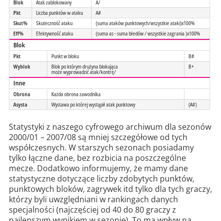
Blok
Atak zablokowany
A/
Pkt
Liczba punktów w ataku
A#
Skut%
Skuteczność ataku
(suma ataków punktowych/wszystkie ataki)x100%
Eff%
Efektywność ataku
(suma as - suma błedów / wszystkie zagrania )x100%
Blok
Pkt
Punkt w bloku
B#
Wyblok
Blok po którym drużyna blokująca
B+
może wyprowadzić atak/kontrę/
Inne
Obrona
Każda obrona zawodnika
Asysta
Wystawa po której wystąpił atak punktowy
(A#)
Statystyki z naszego cyfrowego archiwum dla sezonów
2000/01 – 2007/08 są mniej szczegółowe od tych
współczesnych. W starszych sezonach posiadamy
tylko łączne dane, bez rozbicia na poszczególne
mecze. Dodatkowo informujemy, że mamy dane
statystyczne dotyczące liczby zdobytych punktów,
punktowych bloków, zagrywek itd tylko dla tych graczy,
którzy byli uwzględniani w rankingach danych
specjalności (najczęściej od 40 do 80 graczy z
najlepszym wynikiem w sezonie). To ma wpływ na