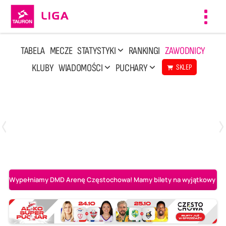
Toggl
navig
TABELA
MECZE
STATYSTYKI
RANKINGI
ZAWODNICY
KLUBY
WIADOMOŚCI
PUCHARY
SKLEP
Poniedziałek, 20 Kwi, 17:30
2
3
Indykpol AZS Olsztyn
PGE GiEK SKRA Bełchatów
Wypełniamy DMD Arenę Częstochowa! Mamy bilety na wyjątkowy mecz 