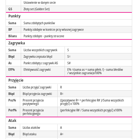
Ustawienie w danym secie
GS
Złoty set (Golden Set)
Punkty
Suma
Suma zdobytych punktów
BP
Punkty zdobyte w kontrze przy własnej zagrywce
Bilans
Punkty zdobyte - punkty stracone
Zagrywka
Suma
Liczba wszystkich zagrywek
S
Błąd
Zagrywka zepsuta błąd
S=
As
Punkt zdobyty z zagrywki AS
S#
Eff%
Efektywsość zagrywki
E% =(suma as + suma piłek /) - suma błedów
/ wszystkie zagrania)x100%
Przyjęcie
Suma
Liczba przyjęć zagrywki
R
Błąd
Błąd przyjecia zagrywki
R=
Poz%
Procent przyjecia
((pozytywne R+ + perfekcyjne R# )/Suma wszystkich
pozytywnego
przyjęć) x 100%
Perf%
Procent przyjecia
(perfekcyjne R# / Suma wszystkich przyjęć) x100%
perfekcyjnego
Atak
Suma
Liczba ataków
A
Błąd
Błąd ataku
A=