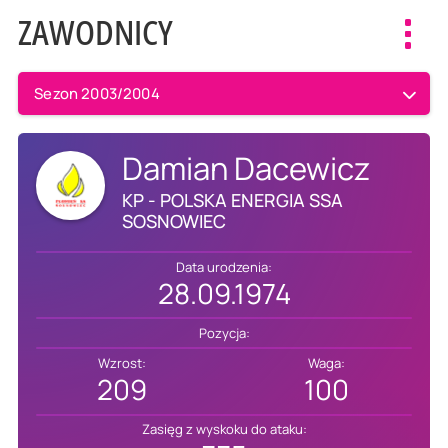
ZAWODNICY
Toggl
navig
Sezon 2003/2004
Damian Dacewicz
KP - POLSKA ENERGIA SSA
SOSNOWIEC
Data urodzenia:
28.09.1974
Pozycja:
Wzrost:
Waga:
209
100
Zasięg z wyskoku do ataku: