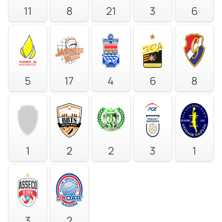
11
8
21
3
6
5
17
4
6
8
1
2
2
3
1
3
2