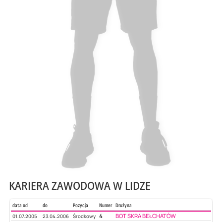
KARIERA ZAWODOWA W LIDZE
data od
do
Pozycja
Numer
Drużyna
4
BOT SKRA BEŁCHATÓW
01.07.2005
23.04.2006
Środkowy