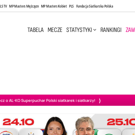
LS TV
MP Masters Mężczyzn
MP Masters Kobiet
PLS
Fundacja Siatkarska Polska
TABELA
MECZE
STATYSTYKI
RANKINGI
ZAW
i, 14:45
Poniedziałek, 27 Kwi, 20:00
3
0
3
2
wiercie
BOGDANKA LUK Lublin
PGE Projekt Warszawa
Ass
o AL-KO Superpuchar Polski siatkarek i siatkarzy!