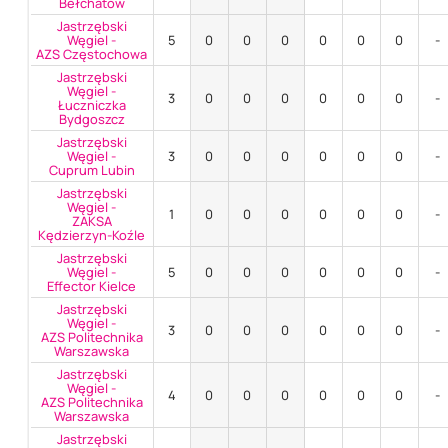
Bełchatów
Jastrzębski
Węgiel -
5
0
0
0
0
0
0
-
AZS Częstochowa
Jastrzębski
Węgiel -
3
0
0
0
0
0
0
-
Łuczniczka
Bydgoszcz
Jastrzębski
Węgiel -
3
0
0
0
0
0
0
-
Cuprum Lubin
Jastrzębski
Węgiel -
1
0
0
0
0
0
0
-
ZAKSA
Kędzierzyn-Koźle
Jastrzębski
Węgiel -
5
0
0
0
0
0
0
-
Effector Kielce
Jastrzębski
Węgiel -
3
0
0
0
0
0
0
-
AZS Politechnika
Warszawska
Jastrzębski
Węgiel -
4
0
0
0
0
0
0
-
AZS Politechnika
Warszawska
Jastrzębski