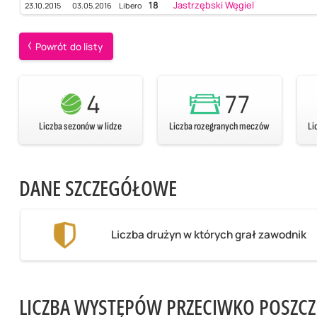
18
Jastrzębski Węgiel
23.10.2015
03.05.2016
Libero
Powrót do listy
4
77
Liczba sezonów w lidze
Liczba rozegranych meczów
Li
DANE SZCZEGÓŁOWE
Liczba drużyn w których grał zawodnik
LICZBA WYSTĘPÓW PRZECIWKO POSZC