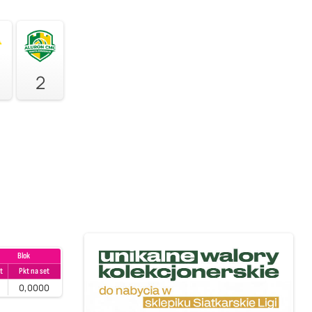
2
Blok
t
Pkt na set
0
0,0000