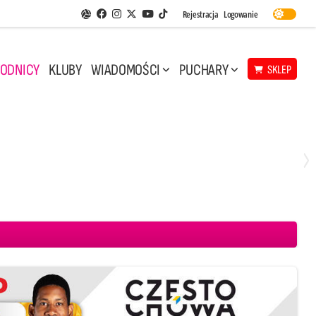
Facebook
Instagram
Twitter
Youtube
Rejestracja
Logowanie
Aplikacja Siatkarskie Ligi
TikTok
ODNICY
KLUBY
WIADOMOŚCI
PUCHARY
SKLEP
Środa, 29 Kwi, 17:30
3
1
eco Resovia Rzeszów
BOGDANKA LUK Lublin
Aluron CMC Warta Zawiercie