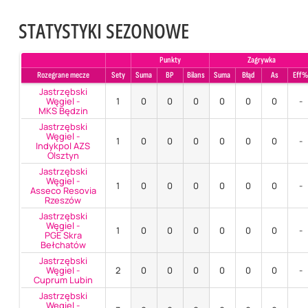
STATYSTYKI SEZONOWE
Punkty
Zagrywka
Rozegrane mecze
Sety
Suma
BP
Bilans
Suma
Błąd
As
Eff
Jastrzębski
Węgiel -
1
0
0
0
0
0
0
-
MKS Będzin
Jastrzębski
Węgiel -
1
0
0
0
0
0
0
-
Indykpol AZS
Olsztyn
Jastrzębski
Węgiel -
1
0
0
0
0
0
0
-
Asseco Resovia
Rzeszów
Jastrzębski
Węgiel -
1
0
0
0
0
0
0
-
PGE Skra
Bełchatów
Jastrzębski
Węgiel -
2
0
0
0
0
0
0
-
Cuprum Lubin
Jastrzębski
Węgiel -