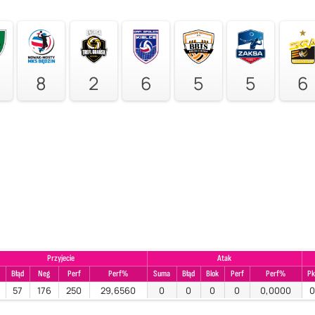
8
2
6
5
5
6
Przyjecie
Atak
Błąd
Neg
Perf
Perf%
Suma
Błąd
Blok
Perf
Perf%
Pk
57
176
250
29,6560
0
0
0
0
0,0000