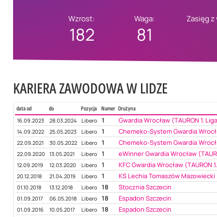
Wzrost:
Waga:
Zasięg z
182
81
KARIERA ZAWODOWA W LIDZE
data od
do
Pozycja
Numer
Drużyna
1
Gwardia Wrocław (TAURON 1. Lig
16.09.2023
28.03.2024
Libero
1
Chemeko-System Gwardia Wrocła
14.09.2022
25.05.2023
Libero
1
Chemeko-System Gwardia Wrocła
22.09.2021
30.05.2022
Libero
1
eWinner Gwardia Wrocław (TAURO
22.09.2020
13.05.2021
Libero
1
KFC Gwardia Wrocław (TAURON 1.
12.09.2019
12.03.2020
Libero
1
KS Lechia Tomaszów Mazowiecki 
20.12.2018
21.04.2019
Libero
18
Stocznia Szczecin
01.10.2018
13.12.2018
Libero
18
Espadon Szczecin
01.09.2017
06.05.2018
Libero
18
Espadon Szczecin
01.09.2016
10.05.2017
Libero