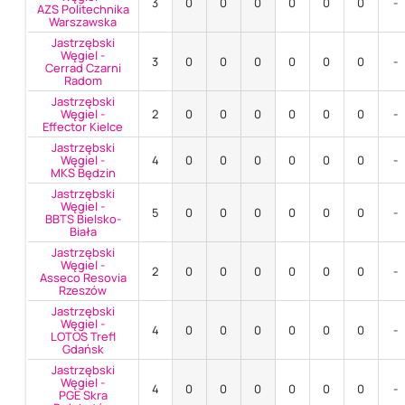
3
0
0
0
0
0
0
-
AZS Politechnika
Warszawska
Jastrzębski
Węgiel -
3
0
0
0
0
0
0
-
Cerrad Czarni
Radom
Jastrzębski
Węgiel -
2
0
0
0
0
0
0
-
Effector Kielce
Jastrzębski
Węgiel -
4
0
0
0
0
0
0
-
MKS Będzin
Jastrzębski
Węgiel -
5
0
0
0
0
0
0
-
BBTS Bielsko-
Biała
Jastrzębski
Węgiel -
2
0
0
0
0
0
0
-
Asseco Resovia
Rzeszów
Jastrzębski
Węgiel -
4
0
0
0
0
0
0
-
LOTOS Trefl
Gdańsk
Jastrzębski
Węgiel -
4
0
0
0
0
0
0
-
PGE Skra