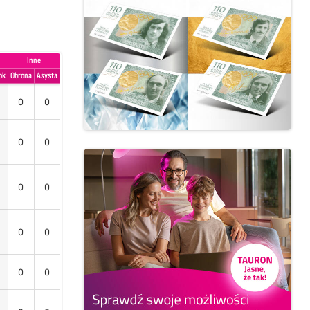
Inne
ok
Obrona
Asysta
0
0
0
0
0
0
0
0
0
0