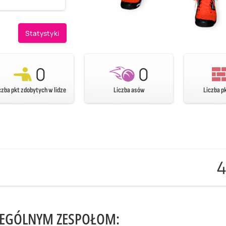
Statystyki
0
0
czba pkt zdobytych w lidze
Liczba asów
Liczba p
ZEGÓLNYM ZESPOŁOM: