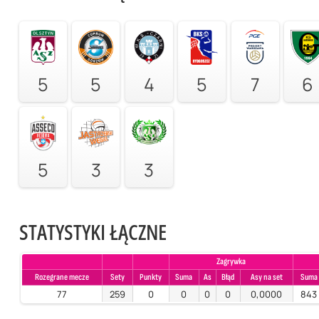
5
5
4
5
7
6
5
3
3
STATYSTYKI ŁĄCZNE
Zagrywka
Rozegrane mecze
Sety
Punkty
Suma
As
Błąd
Asy na set
Suma
77
259
0
0
0
0
0,0000
843