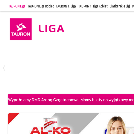
TAURON Liga
TAURON Liga Kobiet
TAURON 1. Liga
TAURON 1. Liga Kobiet
Siatkarskie Ligi
P
Poniedziałek, 20 Kwi, 17:30
Sobota, 25 Kw
2
3
Indykpol AZS Olsztyn
PGE GiEK SKRA Bełchatów
Aluron CMC Warta Za
Wypełniamy DMD Arenę Częstochowa! Mamy bilety na wyjątkowy mecz 