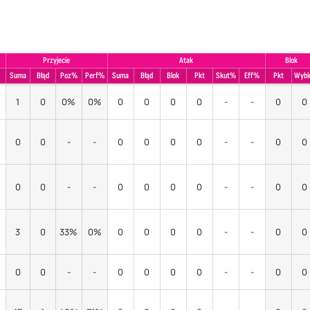
Przyjecie
Atak
Blok
%
Suma
Błąd
Poz%
Perf%
Suma
Błąd
Blok
Pkt
Skut%
Eff%
Pkt
Wybl
1
0
0%
0%
0
0
0
0
-
-
0
0
0
0
-
-
0
0
0
0
-
-
0
0
0
0
-
-
0
0
0
0
-
-
0
0
3
0
33%
0%
0
0
0
0
-
-
0
0
0
0
-
-
0
0
0
0
-
-
0
0