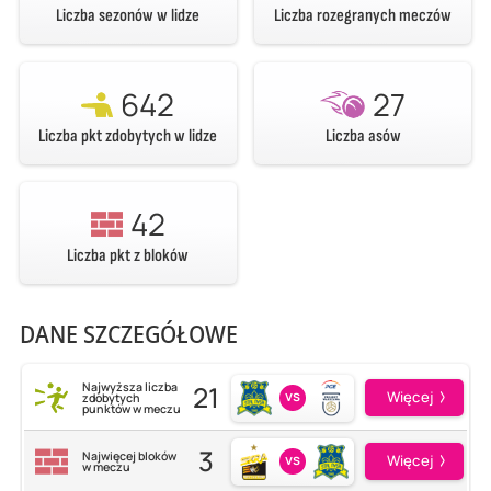
Liczba sezonów w lidze
Liczba rozegranych meczów
642
27
Liczba pkt zdobytych w lidze
Liczba asów
42
Liczba pkt z bloków
DANE SZCZEGÓŁOWE
21
Najwyższa liczba
vs
Więcej
zdobytych
punktów w meczu
3
Najwięcej bloków
vs
Więcej
w meczu