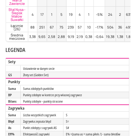
Warta
Zawiercie
Stal Nysa -
Ślepsk
4
17
1
5
19
4
1
-5%
24
2
63%
Malow
Suwałki
Łącznie
88
251
67
75
239
57
10
-17%
504
36
49%
(26)
Średnia
3,38
9,65
2,58
2,88
9,19
2,19
0,38
-0,64
19,38
1,38
1,88
meczowa
LEGENDA
Sety
Ustawienie w danym secie
GS
Złoty set (Golden Set)
Punkty
Suma
Suma zdobytych punktów
BP
Punkty zdobyte w kontrze przy własnej zagrywce
Bilans
Punkty zdobyte - punkty stracone
Zagrywka
Suma
Liczba wszystkich zagrywek
S
Błąd
Zagrywka zepsuta błąd
S=
As
Punkt zdobyty z zagrywki AS
S#
Eff%
Efektywsość zagrywki
E% =(suma as + suma piłek /) - suma błedów