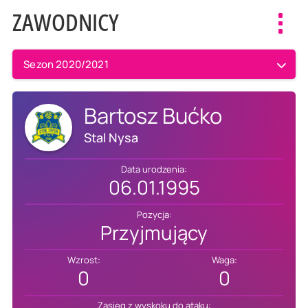
ZAWODNICY
Toggl
navig
Sezon 2020/2021
Bartosz Bućko
Stal Nysa
Data urodzenia:
06.01.1995
Pozycja:
Przyjmujący
Wzrost:
Waga:
0
0
Zasięg z wyskoku do ataku: