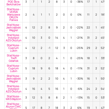
PGE Skra
3
7
1
2
8
3
0
-38%
17
1
47%
Bełchatów
Stal Nysa -
VERVA
Warszawa
2
4
1
1
2
0
0
0%
11
2
18%
ORLEN
Paliwa
Stal Nysa -
Jastrzębski
4
12
2
8
9
2
0
-22%
22
1
45%
Węgiel
Stal Nysa -
Indykpol
4
10
3
0
14
4
1
-21%
31
2
45%
AZS Olsztyn
Stal Nysa -
Cuprum
4
12
2
-1
12
3
0
-25%
29
2
52%
Lubin
Stal Nysa -
Trefl
3
8
0
2
4
1
0
-25%
18
1
33%
Gdańsk
Stal Nysa -
Cuprum
5
18
9
6
18
4
0
-11%
31
2
52%
Lubin
Stal Nysa -
Jastrzębski
3
9
2
2
10
4
1
-30%
16
1
50%
Węgiel
Stal Nysa -
Indykpol
4
16
4
5
16
1
0
-6%
24
2
54%
AZS Olsztyn
Stal Nysa -
3
12
5
8
8
2
1
-13%
15
0
53%
MKS Będzin
Stal Nysa -
Aluron CMC
5
17
8
7
18
3
2
6%
19
1
47%