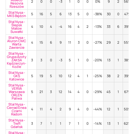
2
0
0
-3
1
0
0
0%
9
2
56%
Resovia
Rzeszów
Stal Nysa -
5
16
5
6
13
5
0
-38%
30
0
47%
MKS Będzin
Stal Nysa -
Ślepsk
4
10
4
-4
16
4
2
-13%
33
6
39%
Malow
Suwałki
Stal Nysa -
Aluron CMC
4
15
6
9
11
3
0
-27%
29
2
55%
Warta
Zawiercie
Stal Nysa -
Grupa Azoty
ZAKSA
3
3
0
-3
5
1
0
-20%
13
1
38%
Kędzierzyn-
Koźle
Stal Nysa -
GKS
5
19
5
10
12
4
1
-25%
38
2
39%
Katowice
Stal Nysa -
VERVA
Warszawa
5
21
3
12
14
4
0
-29%
45
1
67%
ORLEN
Paliwa
Stal Nysa -
Cerrad Enea
4
11
4
2
9
4
0
-44%
12
1
50%
Czarni
Radom
Stal Nysa -
Trefl
3
7
1
1
7
1
0
-14%
13
1
62%
Gdańsk
Stal Nysa -