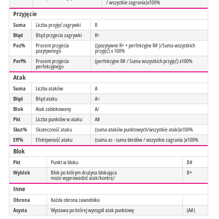
/ wszystkie zagrania)x100%
Przyjęcie
Suma
Liczba przyjęć zagrywki
R
Błąd
Błąd przyjecia zagrywki
R=
Poz%
Procent przyjecia
((pozytywne R+ + perfekcyjne R# )/Suma wszystkich
pozytywnego
przyjęć) x 100%
Perf%
Procent przyjecia
(perfekcyjne R# / Suma wszystkich przyjęć) x100%
perfekcyjnego
Atak
Suma
Liczba ataków
A
Błąd
Błąd ataku
A=
Blok
Atak zablokowany
A/
Pkt
Liczba punktów w ataku
A#
Skut%
Skuteczność ataku
(suma ataków punktowych/wszystkie ataki)x100%
Eff%
Efektywność ataku
(suma as - suma błedów / wszystkie zagrania )x100%
Blok
Pkt
Punkt w bloku
B#
Wyblok
Blok po którym drużyna blokująca
B+
może wyprowadzić atak/kontrę/
Inne
Obrona
Każda obrona zawodnika
Asysta
Wystawa po której wystąpił atak punktowy
(A#)