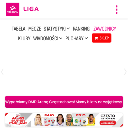
Toggl
navig
TABELA
MECZE
STATYSTYKI
RANKINGI
ZAWODNICY
KLUBY
WIADOMOŚCI
PUCHARY
SKLEP
Środa, 29 Kwi, 17:30
3
1
BOGDANKA LUK Lublin
Aluron CMC Warta Zawiercie
Wypełniamy DMD Arenę Częstochowa! Mamy bilety na wyjątkowy mecz 