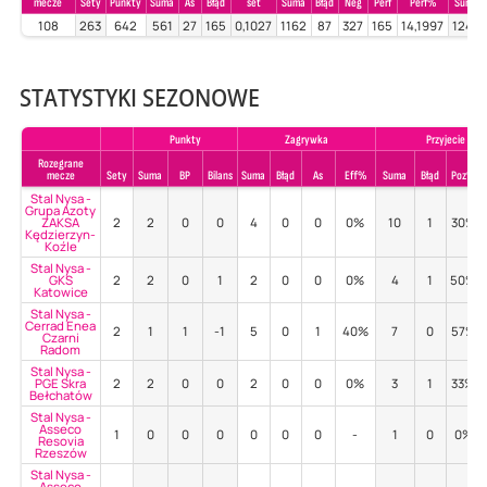
mecze
Sety
Punkty
Suma
As
Błąd
set
Suma
Błąd
Neg
Perf
Perf%
Suma
108
263
642
561
27
165
0,1027
1162
87
327
165
14,1997
1240
STATYSTYKI SEZONOWE
Punkty
Zagrywka
Przyjecie
Rozegrane
mecze
Sety
Suma
BP
Bilans
Suma
Błąd
As
Eff%
Suma
Błąd
Poz%
Stal Nysa -
Grupa Azoty
ZAKSA
2
2
0
0
4
0
0
0%
10
1
30%
Kędzierzyn-
Koźle
Stal Nysa -
GKS
2
2
0
1
2
0
0
0%
4
1
50%
Katowice
Stal Nysa -
Cerrad Enea
2
1
1
-1
5
0
1
40%
7
0
57%
Czarni
Radom
Stal Nysa -
PGE Skra
2
2
0
0
2
0
0
0%
3
1
33%
Bełchatów
Stal Nysa -
Asseco
1
0
0
0
0
0
0
-
1
0
0%
Resovia
Rzeszów
Stal Nysa -
Asseco