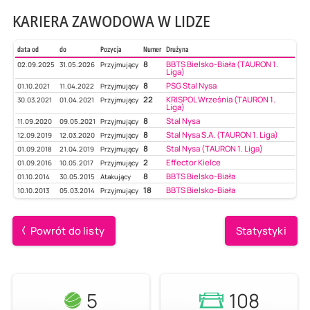
KARIERA ZAWODOWA W LIDZE
data od
do
Pozycja
Numer
Drużyna
8
BBTS Bielsko-Biała (TAURON 1.
02.09.2025
31.05.2026
Przyjmujący
Liga)
8
PSG Stal Nysa
01.10.2021
11.04.2022
Przyjmujący
22
KRISPOL Września (TAURON 1.
30.03.2021
01.04.2021
Przyjmujący
Liga)
8
Stal Nysa
11.09.2020
09.05.2021
Przyjmujący
8
Stal Nysa S.A. (TAURON 1. Liga)
12.09.2019
12.03.2020
Przyjmujący
8
Stal Nysa (TAURON 1. Liga)
01.09.2018
21.04.2019
Przyjmujący
2
Effector Kielce
01.09.2016
10.05.2017
Przyjmujący
8
BBTS Bielsko-Biała
01.10.2014
30.05.2015
Atakujący
18
BBTS Bielsko-Biała
10.10.2013
05.03.2014
Przyjmujący
Powrót do listy
Statystyki
5
108