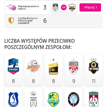
3
Najwięcej asów w
vs
Więcej
meczu
6
Liczba drużyn w
których grał
zawodnik
LICZBA WYSTĘPÓW PRZECIWKO
POSZCZEGÓLNYM ZESPOŁOM:
8
8
8
9
11