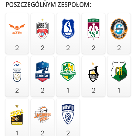
POSZCZEGÓLNYM ZESPOŁOM:
2
2
2
2
2
2
2
1
2
1
1
2
2