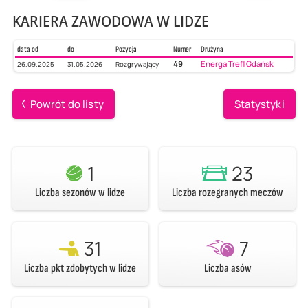
KARIERA ZAWODOWA W LIDZE
data od
do
Pozycja
Numer
Drużyna
49
Energa Trefl Gdańsk
26.09.2025
31.05.2026
Rozgrywający
Powrót do listy
Statystyki
1
23
Liczba sezonów w lidze
Liczba rozegranych meczów
31
7
Liczba pkt zdobytych w lidze
Liczba asów