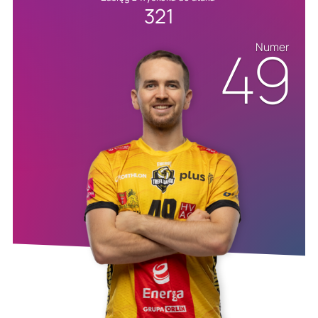
321
49
Numer