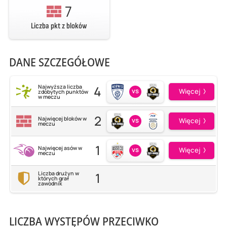
7
Liczba pkt z bloków
DANE SZCZEGÓŁOWE
4
Najwyższa liczba
vs
Więcej
zdobytych punktów
w meczu
2
Najwięcej bloków w
vs
Więcej
meczu
1
Najwięcej asów w
vs
Więcej
meczu
1
Liczba drużyn w
których grał
zawodnik
LICZBA WYSTĘPÓW PRZECIWKO