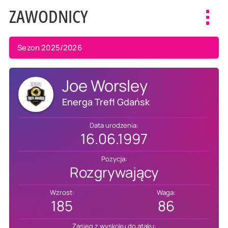
ZAWODNICY
Toggl
navig
Sezon 2025/2026
Joe Worsley
Energa Trefl Gdańsk
Data urodzenia:
16.06.1997
Pozycja:
Rozgrywający
Wzrost:
Waga:
185
86
Zasięg z wyskoku do ataku: