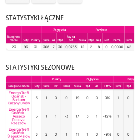
STATYSTYKI ŁĄCZNE
Zagrywka
Przyjecie
Rozegrane
Asy na
mecze
Sety
Punkty
Suma
As
Błąd
set
Suma
Błąd
Neg
Perf
Perf%
Suma
Błą
23
93
31
308
7
30
0,0753
12
2
8
0
0,0000
42
3
STATYSTYKI SEZONOWE
Punkty
Zagrywka
Przyjecie
Rozegrane mecze
Sety
Suma
BP
Bilans
Suma
Błąd
As
Eff%
Suma
Błąd
Poz
Energa Trefl
Gdańsk -
5
1
0
0
19
0
0
0%
1
0
0
Barkom
Każany Lwów
Energa Trefl
Gdańsk -
Asseco
5
1
1
-3
17
3
1
-12%
1
1
0
Resovia
Rzeszów
Energa Trefl
Gdańsk -
3
2
0
1
11
1
0
-9%
0
0
-
Ślepsk Malow
Suwałki