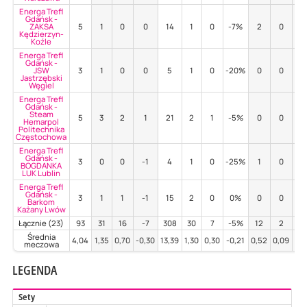
Energa Trefl
Gdańsk -
ZAKSA
5
1
0
0
14
1
0
-7%
2
0
0
Kędzierzyn-
Koźle
Energa Trefl
Gdańsk -
JSW
3
1
0
0
5
1
0
-20%
0
0
-
Jastrzębski
Węgiel
Energa Trefl
Gdańsk -
Steam
5
3
2
1
21
2
1
-5%
0
0
-
Hemarpol
Politechnika
Częstochowa
Energa Trefl
Gdańsk -
3
0
0
-1
4
1
0
-25%
1
0
0
BOGDANKA
LUK Lublin
Energa Trefl
Gdańsk -
3
1
1
-1
15
2
0
0%
0
0
-
Barkom
Każany Lwów
Łącznie (23)
93
31
16
-7
308
30
7
-5%
12
2
8
Średnia
4,04
1,35
0,70
-0,30
13,39
1,30
0,30
-0,21
0,52
0,09
0,
meczowa
LEGENDA
Sety