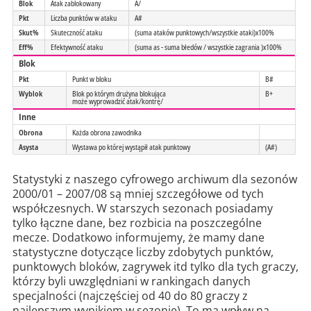
Blok
Atak zablokowany
A/
Pkt
Liczba punktów w ataku
A#
Skut%
Skuteczność ataku
(suma ataków punktowych/wszystkie ataki)x100%
Eff%
Efektywność ataku
(suma as - suma błedów / wszystkie zagrania )x100%
Blok
Pkt
Punkt w bloku
B#
Wyblok
Blok po którym drużyna blokująca
B+
może wyprowadzić atak/kontrę/
Inne
Obrona
Każda obrona zawodnika
Asysta
Wystawa po której wystąpił atak punktowy
(A#)
Statystyki z naszego cyfrowego archiwum dla sezonów
2000/01 – 2007/08 są mniej szczegółowe od tych
współczesnych. W starszych sezonach posiadamy
tylko łączne dane, bez rozbicia na poszczególne
mecze. Dodatkowo informujemy, że mamy dane
statystyczne dotyczące liczby zdobytych punktów,
punktowych bloków, zagrywek itd tylko dla tych graczy,
którzy byli uwzględniani w rankingach danych
specjalności (najczęściej od 40 do 80 graczy z
najlepszym wynikiem w sezonie). To ma wpływ na