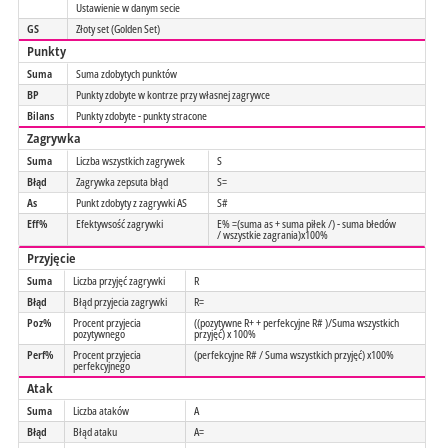
Ustawienie w danym secie
GS
Złoty set (Golden Set)
Punkty
Suma
Suma zdobytych punktów
BP
Punkty zdobyte w kontrze przy własnej zagrywce
Bilans
Punkty zdobyte - punkty stracone
Zagrywka
Suma
Liczba wszystkich zagrywek
S
Błąd
Zagrywka zepsuta błąd
S=
As
Punkt zdobyty z zagrywki AS
S#
Eff%
Efektywsość zagrywki
E% =(suma as + suma piłek /) - suma błedów
/ wszystkie zagrania)x100%
Przyjęcie
Suma
Liczba przyjęć zagrywki
R
Błąd
Błąd przyjecia zagrywki
R=
Poz%
Procent przyjecia
((pozytywne R+ + perfekcyjne R# )/Suma wszystkich
pozytywnego
przyjęć) x 100%
Perf%
Procent przyjecia
(perfekcyjne R# / Suma wszystkich przyjęć) x100%
perfekcyjnego
Atak
Suma
Liczba ataków
A
Błąd
Błąd ataku
A=