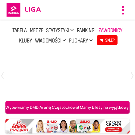
Toggl
navig
TABELA
MECZE
STATYSTYKI
RANKINGI
ZAWODNICY
KLUBY
WIADOMOŚCI
PUCHARY
SKLEP
Sobota, 25 Kwi, 14:45
3
0
Aluron CMC Warta Zawiercie
BOGDANKA LUK Lublin
Wypełniamy DMD Arenę Częstochowa! Mamy bilety na wyjątkowy mecz 