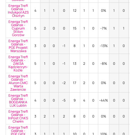
Energa Trefl
Gdańsk -
4
1
1
0
12
1
1
0%
1
0
0
Indykpol AZS
Olsztyn
Energa Trefl
Gdańsk -
Cuprum
5
2
0
0
15
1
0
-7%
1
1
0
Stilon
Gorzów
Energa Trefl
Gdańsk -
3
0
0
-1
8
1
0
-13%
1
0
0
PGE Projekt
Warszawa
Energa Trefl
Gdańsk -
ZAKSA
5
1
0
-1
13
2
0
-8%
0
0
-
Kędzierzyn-
Koźle
Energa Trefl
Gdańsk -
Aluron CMC
5
0
0
-2
17
2
0
0%
0
0
-
Warta
Zawiercie
Energa Trefl
Gdańsk -
4
0
0
-5
9
4
0
-44%
0
0
-
BOGDANKA
LUK Lublin
Energa Trefl
Gdańsk -
3
2
1
2
8
0
0
0%
0
0
-
InPost ChKS
Chełm
Energa Trefl
Gdańsk -
PGE GiEK
3
1
1
1
10
0
1
10%
0
0
-