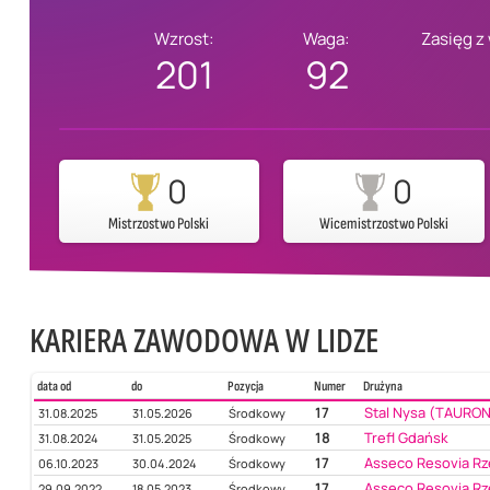
Wzrost:
Waga:
Zasięg z
201
92
0
0
Mistrzostwo Polski
Wicemistrzostwo Polski
KARIERA ZAWODOWA W LIDZE
data od
do
Pozycja
Numer
Drużyna
17
Stal Nysa (TAURON 
31.08.2025
31.05.2026
Środkowy
18
Trefl Gdańsk
31.08.2024
31.05.2025
Środkowy
17
Asseco Resovia R
06.10.2023
30.04.2024
Środkowy
17
Asseco Resovia R
29.09.2022
18.05.2023
Środkowy