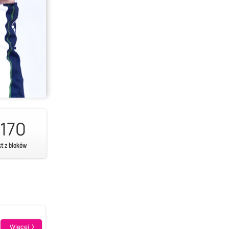
170
kt z bloków
Więcej