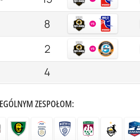
8
vs
2
vs
4
ZEGÓLNYM ZESPOŁOM: