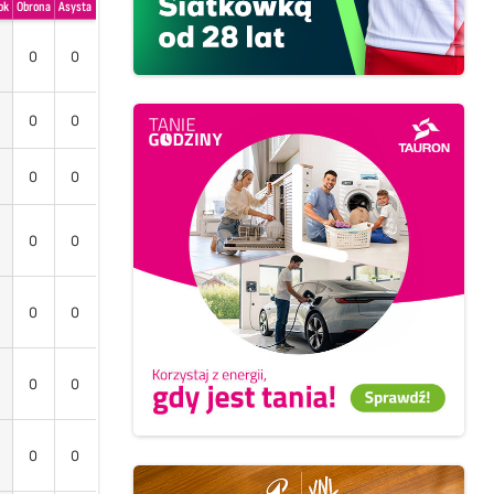
ok
Obrona
Asysta
0
0
0
0
0
0
0
0
0
0
0
0
0
0