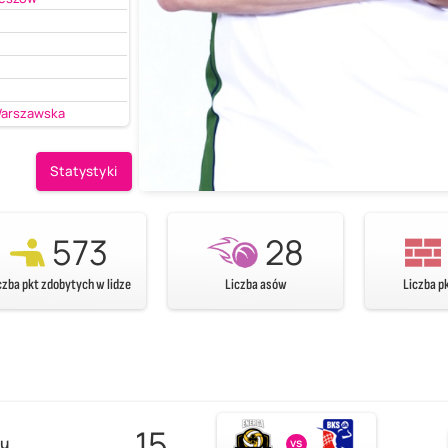
Warszawska
Statystyki
573
28
czba pkt zdobytych w lidze
Liczba asów
Liczba p
15
zu
vs