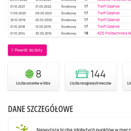
17
Trefl Gdańsk
01.10.2021
31.05.2022
Środkowy
17
Trefl Gdańsk
11.09.2020
09.05.2021
Środkowy
17
Trefl Gdańsk
25.10.2019
25.03.2020
Środkowy
17
Trefl Gdańsk
01.10.2018
13.05.2019
Środkowy
18
AZS Politechnika 
01.10.2014
30.05.2015
Środkowy
Powrót do listy
8
144
Liczba sezonów w lidze
Liczba rozegranych meczów
Li
DANE SZCZEGÓŁOWE
Najwyższa liczba zdobytych punktów w mec