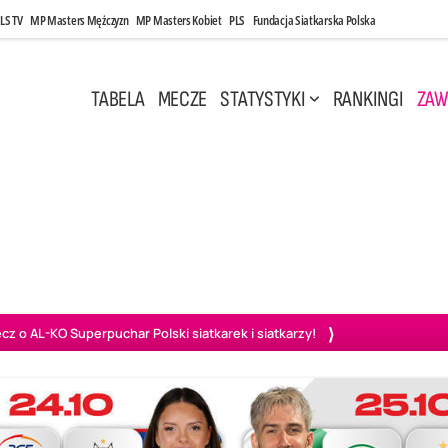
LS TV
MP Masters Mężczyzn
MP Masters Kobiet
PLS
Fundacja Siatkarska Polska
TABELA
MECZE
STATYSTYKI
RANKINGI
ZAW
i, 14:45
Poniedziałek, 27 Kwi, 20:00
3
0
3
2
wiercie
BOGDANKA LUK Lublin
PGE Projekt Warszawa
Ass
o AL-KO Superpuchar Polski siatkarek i siatkarzy!