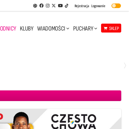
Facebook
Instagram
Twitter
Youtube
Rejestracja
Logowanie
Aplikacja Siatkarskie Ligi
TikTok
ODNICY
KLUBY
WIADOMOŚCI
PUCHARY
SKLEP
Środa, 29 Kwi, 17:30
3
1
eco Resovia Rzeszów
BOGDANKA LUK Lublin
Aluron CMC Warta Zawiercie