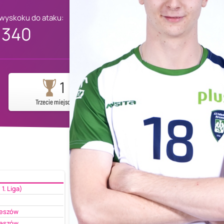
 wyskoku do ataku:
340
1
Trzecie miejsce
1. Liga)
zeszów
zeszów