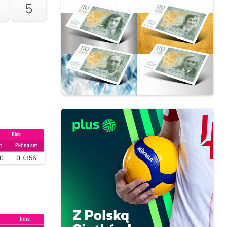
5
Blok
t
Pkt na set
70
0,4156
Inne