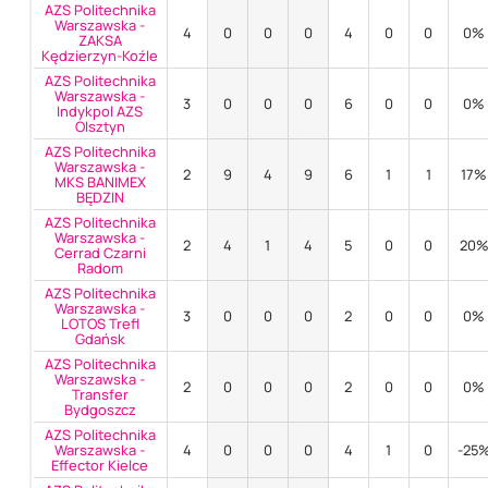
AZS Politechnika
Warszawska -
4
0
0
0
4
0
0
0%
ZAKSA
Kędzierzyn-Koźle
AZS Politechnika
Warszawska -
3
0
0
0
6
0
0
0%
Indykpol AZS
Olsztyn
AZS Politechnika
Warszawska -
2
9
4
9
6
1
1
17%
MKS BANIMEX
BĘDZIN
AZS Politechnika
Warszawska -
2
4
1
4
5
0
0
20
Cerrad Czarni
Radom
AZS Politechnika
Warszawska -
3
0
0
0
2
0
0
0%
LOTOS Trefl
Gdańsk
AZS Politechnika
Warszawska -
2
0
0
0
2
0
0
0%
Transfer
Bydgoszcz
AZS Politechnika
Warszawska -
4
0
0
0
4
1
0
-25
Effector Kielce