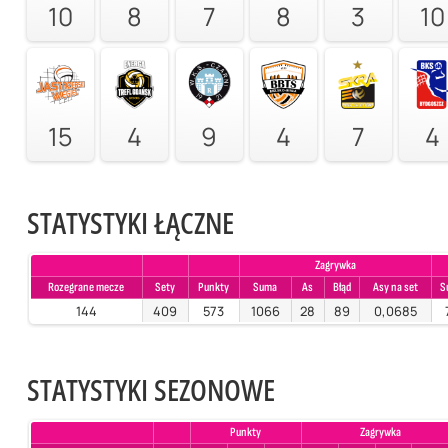
10
8
7
8
3
10
15
4
9
4
7
4
STATYSTYKI ŁĄCZNE
Zagrywka
Rozegrane mecze
Sety
Punkty
Suma
As
Błąd
Asy na set
S
144
409
573
1066
28
89
0,0685
STATYSTYKI SEZONOWE
Punkty
Zagrywka