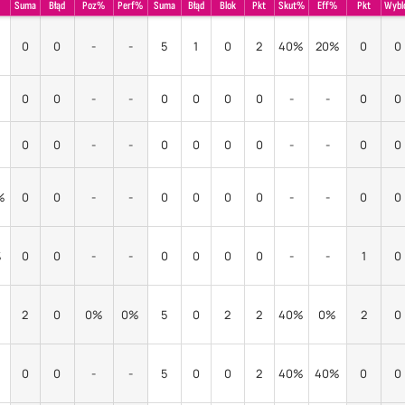
Suma
Błąd
Poz%
Perf%
Suma
Błąd
Blok
Pkt
Skut%
Eff%
Pkt
Wybl
0
0
-
-
5
1
0
2
40%
20%
0
0
0
0
-
-
0
0
0
0
-
-
0
0
0
0
-
-
0
0
0
0
-
-
0
0
%
0
0
-
-
0
0
0
0
-
-
0
0
%
0
0
-
-
0
0
0
0
-
-
1
0
2
0
0%
0%
5
0
2
2
40%
0%
2
0
0
0
-
-
5
0
0
2
40%
40%
0
0