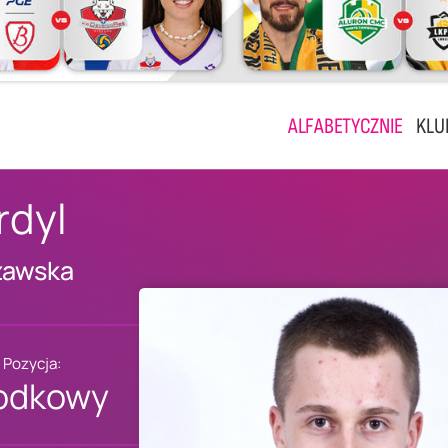
ALFABETYCZNIE
KLU
rdyl
zawska
Pozycja:
odkowy