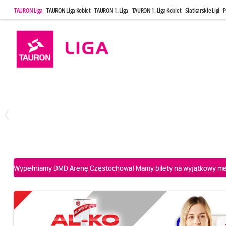
TAURON Liga
TAURON Liga Kobiet
TAURON 1. Liga
TAURON 1. Liga Kobiet
Siatkarskie Ligi
P
Poniedziałek, 20 Kwi, 17:30
Sobota, 25 Kw
2
3
Indykpol AZS Olsztyn
PGE GiEK SKRA Bełchatów
Aluron CMC Warta Za
Wypełniamy DMD Arenę Częstochowa! Mamy bilety na wyjątkowy mecz 