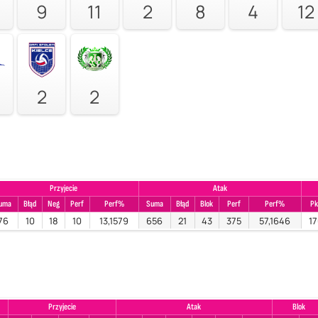
9
11
2
8
4
12
2
2
Przyjecie
Atak
uma
Błąd
Neg
Perf
Perf%
Suma
Błąd
Blok
Perf
Perf%
Pk
76
10
18
10
13,1579
656
21
43
375
57,1646
1
Przyjecie
Atak
Blok