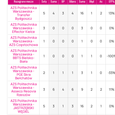
Rozegrane mecze
Sety
Suma
BP
Bilans
Suma
Błąd
As
Eff%
AZS Politechnika
Warszawska -
5
4
3
4
16
1
2
13%
Transfer
Bydgoszcz
AZS Politechnika
Warszawska -
3
0
0
0
3
0
0
0%
Effector Kielce
AZS Politechnika
Warszawska -
1
0
0
0
1
0
0
0%
AZS Częstochowa
AZS Politechnika
Warszawska -
1
0
0
0
1
1
0
-100
BBTS Bielsko-
Biała
AZS Politechnika
Warszawska -
2
1
1
1
3
1
0
-33
PGE Skra
Bełchatów
AZS Politechnika
Warszawska -
3
6
4
6
9
2
2
11%
Asseco Resovia
Rzeszów
AZS Politechnika
Warszawska -
5
3
1
3
16
2
1
0%
JASTRZĘBSKI
WĘGIEL