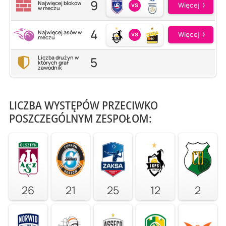
9
Najwięcej bloków
vs
Więcej
w meczu
4
Najwięcej asów w
vs
Więcej
meczu
5
Liczba drużyn w
których grał
zawodnik
LICZBA WYSTĘPÓW PRZECIWKO
POSZCZEGÓLNYM ZESPOŁOM:
26
21
25
12
2