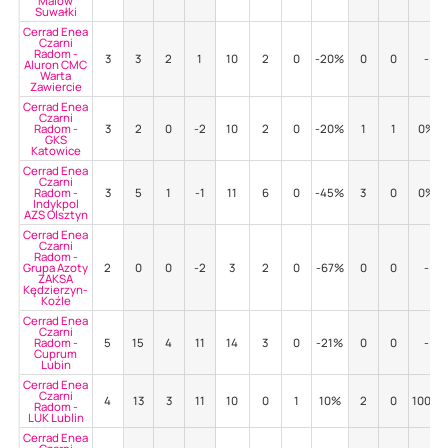
Malow
Suwałki
Cerrad Enea
Czarni
Radom -
3
3
2
1
10
2
0
-20%
0
0
-
Aluron CMC
Warta
Zawiercie
Cerrad Enea
Czarni
Radom -
3
2
0
-2
10
2
0
-20%
1
1
0%
GKS
Katowice
Cerrad Enea
Czarni
Radom -
3
5
1
-1
11
6
0
-45%
3
0
0%
Indykpol
AZS Olsztyn
Cerrad Enea
Czarni
Radom -
Grupa Azoty
2
0
0
-2
3
2
0
-67%
0
0
-
ZAKSA
Kędzierzyn-
Koźle
Cerrad Enea
Czarni
Radom -
5
15
4
11
14
3
0
-21%
0
0
-
Cuprum
Lubin
Cerrad Enea
Czarni
4
13
3
11
10
0
1
10%
2
0
100%
Radom -
LUK Lublin
Cerrad Enea