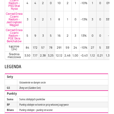
Czarni
Radom -
4
4
2
0
10
2
1
-10%
1
0
0%
PSG Stal
Nysa
Cerrad Enea
Czarni
Radom -
3
3
2
1
8
1
0
-13%
3
0
33%
Jastrzębski
Węgiel
Cerrad Enea
Czarni
Radom -
5
9
3
5
16
2
3
13%
0
0
-
PGE Skra
Bełchatów
Łącznie
84
172
57
78
291
59
24
-10%
27
5
33%
(24)
Średnia
3,50
7,17
2,38
3,25
12,12
2,46
1,00
-0,43
1,12
0,21
1,39
meczowa
LEGENDA
Sety
Ustawienie w danym secie
GS
Złoty set (Golden Set)
Punkty
Suma
Suma zdobytych punktów
BP
Punkty zdobyte w kontrze przy własnej zagrywce
Bilans
Punkty zdobyte - punkty stracone