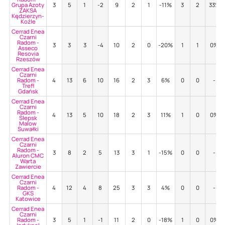
Grupa Azoty
3
5
1
-2
9
2
1
-11%
3
2
33%
ZAKSA
Kędzierzyn-
Koźle
Cerrad Enea
Czarni
Radom -
3
3
3
-4
10
2
0
-20%
1
1
0%
Asseco
Resovia
Rzeszów
Cerrad Enea
Czarni
Radom -
4
13
6
10
16
2
3
6%
0
0
-
Trefl
Gdańsk
Cerrad Enea
Czarni
Radom -
4
13
5
10
18
2
3
11%
1
0
0%
Ślepsk
Malow
Suwałki
Cerrad Enea
Czarni
Radom -
3
8
2
5
13
3
1
-15%
0
0
-
Aluron CMC
Warta
Zawiercie
Cerrad Enea
Czarni
Radom -
4
12
4
8
25
3
3
4%
0
0
-
GKS
Katowice
Cerrad Enea
Czarni
Radom -
3
5
1
-1
11
2
0
-18%
1
0
0%