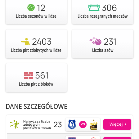
12
306
Liczba sezonów w lidze
Liczba rozegranych meczów
2403
231
Liczba pkt zdobytych w lidze
Liczba asów
561
Liczba pkt z bloków
DANE SZCZEGÓŁOWE
23
Najwyższa liczba
vs
Więcej
zdobytych
punktów w meczu