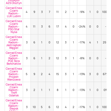
Indykpol
AZS Olsztyn
Cerrad Enea
Czarni
4
9
3
7
11
2
1
-9%
1
0
100%
Radom -
LUK Lublin
Cerrad Enea
Czarni
Radom -
4
11
3
6
17
4
0
-24%
0
0
-
PSG Stal
Nysa
Cerrad Enea
Czarni
Radom -
3
6
1
0
12
3
1
-17%
4
1
25%
Jastrzębski
Węgiel
Cerrad Enea
Czarni
Radom -
3
6
1
2
12
3
1
-8%
0
0
-
PGE Skra
Bełchatów
Cerrad Enea
Czarni
Radom -
5
9
2
4
15
3
1
-13%
3
0
67%
Projekt
Warszawa
Cerrad Enea
Czarni
Radom -
3
2
1
1
8
1
0
-13%
1
0
0%
Trefl
Gdańsk
Cerrad Enea
Czarni
Radom -
3
10
5
6
12
4
2
-17%
1
0
100%
Ślepsk