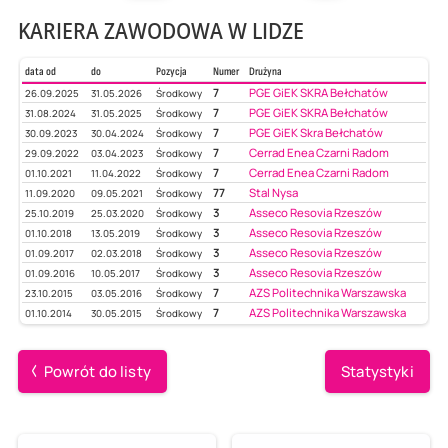
KARIERA ZAWODOWA W LIDZE
data od
do
Pozycja
Numer
Drużyna
7
PGE GiEK SKRA Bełchatów
26.09.2025
31.05.2026
Środkowy
7
PGE GiEK SKRA Bełchatów
31.08.2024
31.05.2025
Środkowy
7
PGE GiEK Skra Bełchatów
30.09.2023
30.04.2024
Środkowy
7
Cerrad Enea Czarni Radom
29.09.2022
03.04.2023
Środkowy
7
Cerrad Enea Czarni Radom
01.10.2021
11.04.2022
Środkowy
77
Stal Nysa
11.09.2020
09.05.2021
Środkowy
3
Asseco Resovia Rzeszów
25.10.2019
25.03.2020
Środkowy
3
Asseco Resovia Rzeszów
01.10.2018
13.05.2019
Środkowy
3
Asseco Resovia Rzeszów
01.09.2017
02.03.2018
Środkowy
3
Asseco Resovia Rzeszów
01.09.2016
10.05.2017
Środkowy
7
AZS Politechnika Warszawska
23.10.2015
03.05.2016
Środkowy
7
AZS Politechnika Warszawska
01.10.2014
30.05.2015
Środkowy
Powrót do listy
Statystyki