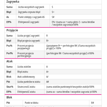
Zagrywka
Suma
Liczba wszystkich zagrywek
S
Błąd
Zagrywka zepsuta błąd
S=
As
Punkt zdobyty z zagrywki AS
S#
Eff%
Efektywsość zagrywki
E% =(suma as + suma piłek /) - suma błedów
/ wszystkie zagrania)x100%
Przyjęcie
Suma
Liczba przyjęć zagrywki
R
Błąd
Błąd przyjecia zagrywki
R=
Poz%
Procent przyjecia
((pozytywne R+ + perfekcyjne R# )/Suma wszystkich
pozytywnego
przyjęć) x 100%
Perf%
Procent przyjecia
(perfekcyjne R# / Suma wszystkich przyjęć) x100%
perfekcyjnego
Atak
Suma
Liczba ataków
A
Błąd
Błąd ataku
A=
Blok
Atak zablokowany
A/
Pkt
Liczba punktów w ataku
A#
Skut%
Skuteczność ataku
(suma ataków punktowych/wszystkie ataki)x100%
Eff%
Efektywność ataku
(suma as - suma błedów / wszystkie zagrania )x100%
Blok
Pkt
Punkt w bloku
B#