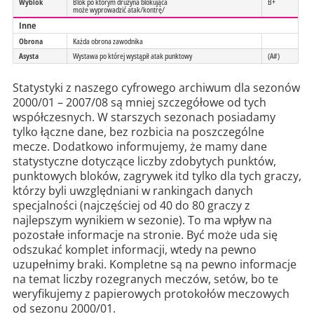
Wyblok
Blok po którym drużyna blokująca
B+
może wyprowadzić atak/kontrę/
Inne
Obrona
Każda obrona zawodnika
Asysta
Wystawa po której wystąpił atak punktowy
(A#)
Statystyki z naszego cyfrowego archiwum dla sezonów
2000/01 – 2007/08 są mniej szczegółowe od tych
współczesnych. W starszych sezonach posiadamy
tylko łączne dane, bez rozbicia na poszczególne
mecze. Dodatkowo informujemy, że mamy dane
statystyczne dotyczące liczby zdobytych punktów,
punktowych bloków, zagrywek itd tylko dla tych graczy,
którzy byli uwzględniani w rankingach danych
specjalności (najczęściej od 40 do 80 graczy z
najlepszym wynikiem w sezonie). To ma wpływ na
pozostałe informacje na stronie. Być może uda się
odszukać komplet informacji, wtedy na pewno
uzupełnimy braki. Kompletne są na pewno informacje
na temat liczby rozegranych meczów, setów, bo te
weryfikujemy z papierowych protokołów meczowych
od sezonu 2000/01.