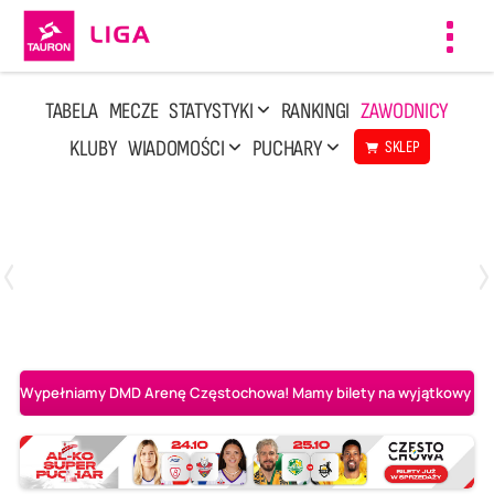
Toggl
navig
TABELA
MECZE
STATYSTYKI
RANKINGI
ZAWODNICY
KLUBY
WIADOMOŚCI
PUCHARY
SKLEP
Poniedziałek, 20 Kwi, 17:30
2
3
Indykpol AZS Olsztyn
PGE GiEK SKRA Bełchatów
Wypełniamy DMD Arenę Częstochowa! Mamy bilety na wyjątkowy mecz 