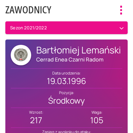
ZAWODNICY
Toggl
navig
Sezon 2021/2022
Bartłomiej Lemański
Cerrad Enea Czarni Radom
Data urodzenia:
19.03.1996
Pozycja:
Środkowy
Wzrost:
Waga:
217
105
Zasięg z wyskoku do ataku: