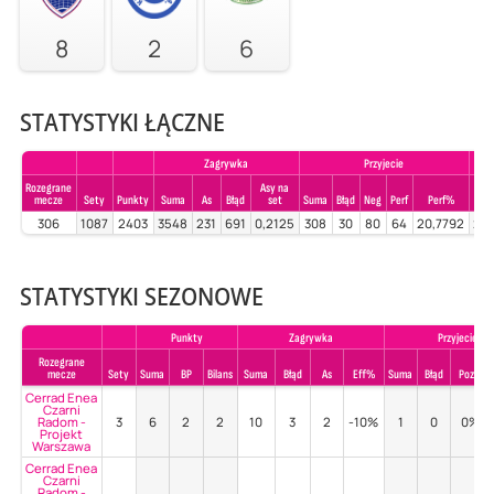
8
2
6
STATYSTYKI ŁĄCZNE
Zagrywka
Przyjecie
Rozegrane
Asy na
mecze
Sety
Punkty
Suma
As
Błąd
set
Suma
Błąd
Neg
Perf
Perf%
Sum
306
1087
2403
3548
231
691
0,2125
308
30
80
64
20,7792
26
STATYSTYKI SEZONOWE
Punkty
Zagrywka
Przyjecie
Rozegrane
mecze
Sety
Suma
BP
Bilans
Suma
Błąd
As
Eff%
Suma
Błąd
Poz%
Cerrad Enea
Czarni
Radom -
3
6
2
2
10
3
2
-10%
1
0
0%
Projekt
Warszawa
Cerrad Enea
Czarni
Radom -