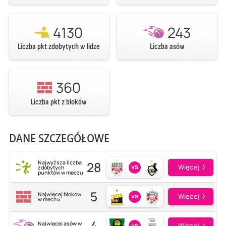
4130
243
Liczba pkt zdobytych w lidze
Liczba asów
360
Liczba pkt z bloków
DANE SZCZEGÓŁOWE
28
Najwyższa liczba
vs
Więcej
zdobytych
punktów w meczu
5
Najwięcej bloków
vs
Więcej
w meczu
4
Najwięcej asów w
vs
Więcej