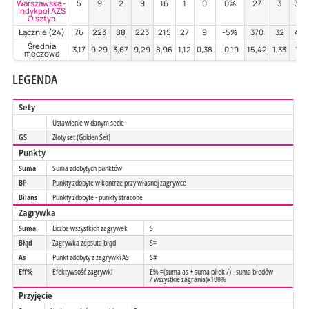
Warszawska -
5
9
2
9
16
1
0
0%
27
3
37
Indykpol AZS
Olsztyn
Łącznie (24)
76
223
88
223
215
27
9
-5%
370
32
41
Średnia
3,17
9,29
3,67
9,29
8,96
1,12
0,38
-0,19
15,42
1,33
1,71
meczowa
LEGENDA
Sety
Ustawienie w danym secie
GS
Złoty set (Golden Set)
Punkty
Suma
Suma zdobytych punktów
BP
Punkty zdobyte w kontrze przy własnej zagrywce
Bilans
Punkty zdobyte - punkty stracone
Zagrywka
Suma
Liczba wszystkich zagrywek
S
Błąd
Zagrywka zepsuta błąd
S=
As
Punkt zdobyty z zagrywki AS
S#
Eff%
Efektywsość zagrywki
E% =(suma as + suma piłek /) - suma błedów
/ wszystkie zagrania)x100%
Przyjęcie