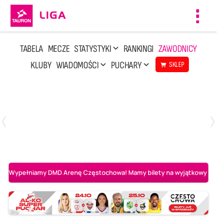
Toggl
navig
TABELA
MECZE
STATYSTYKI
RANKINGI
ZAWODNICY
KLUBY
WIADOMOŚCI
PUCHARY
SKLEP
Niedziela, 3 Maj, 14:45
2
3
PGE Projekt Warszawa
Asseco Resovia Rzeszów
Wypełniamy DMD Arenę Częstochowa! Mamy bilety na wyjątkowy mecz 