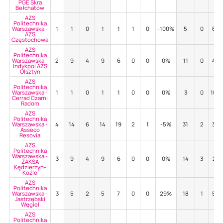
PGE Skra
Bełchatów
AZS
Politechnika
Warszawska -
1
1
0
1
1
1
0
-100%
5
0
60
AZS
Częstochowa
AZS
Politechnika
Warszawska -
2
9
4
9
6
0
0
0%
11
0
45
Indykpol AZS
Olsztyn
AZS
Politechnika
Warszawska -
1
1
0
1
1
0
0
0%
3
0
100
Cerrad Czarni
Radom
AZS
Politechnika
Warszawska -
4
14
6
14
19
2
1
-5%
31
2
35
Asseco
Resovia
AZS
Politechnika
Warszawska -
3
9
4
9
6
0
0
0%
14
3
21
ZAKSA
Kędzierzyn-
Koźle
AZS
Politechnika
Warszawska -
3
5
2
5
7
0
0
29%
18
1
50
Jastrzębski
Węgiel
AZS
Politechnika