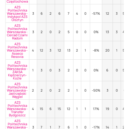
Częstochowa
AZS
Politechnika
Warszawska -
3
6
2
6
7
4
0
-57%
12
3
50
Indykpol AZS
Olsztyn
AZS
Politechnika
Warszawska -
3
2
0
2
5
0
0
0%
13
3
46
Cerrad Czarni
Radom
AZS
Politechnika
Warszawska -
4
12
3
12
13
2
1
-8%
20
1
55
Asseco
Resovia
AZS
Politechnika
Warszawska -
1
3
0
3
2
0
0
0%
6
0
50
ZAKSA
Kędzierzyn-
Koźle
AZS
Politechnika
Warszawska -
2
2
0
2
2
1
0
-50%
3
0
0%
Jastrzębski
Węgiel
AZS
Politechnika
Warszawska -
4
15
6
15
12
1
1
17%
19
0
42
Transfer
Bydgoszcz
AZS
Politechnika
Warszawska -
3
7
1
7
6
1
0
-17%
14
1
29