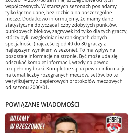
2000/01 – 2007/08 są mniej szczegółowe od tych
współczesnych. W starszych sezonach posiadamy
tylko łączne dane, bez rozbicia na poszczególne
mecze. Dodatkowo informujemy, że mamy dane
statystyczne dotyczące liczby zdobytych punktów,
punktowych bloków, zagrywek itd tylko dla tych graczy,
którzy byli uwzględniani w rankingach danych
specjalności (najczęściej od 40 do 80 graczy z
najlepszym wynikiem w sezonie). To ma wpływ na
pozostałe informacje na stronie. Być może uda się
odszukać komplet informacji, wtedy na pewno
uzupełnimy braki. Kompletne są na pewno informacje
na temat liczby rozegranych meczów, setów, bo te
weryfikujemy z papierowych protokołów meczowych
od sezonu 2000/01.
POWIĄZANE WIADOMOŚCI