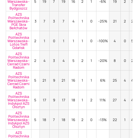
Warszawska -
5
19
7
19
16
2
1
-6%
19
2
32
Transfer
Bydgoszcz
AZS
Politechnika
Warszawska -
3
7
3
7
4
1
0
-25%
21
2
29
PGE Skra
Bełchatów
AZS
Politechnika
Warszawska -
2
1
0
1
1
1
0
-100%
4
0
50
Lotos Trefl
Gdańsk
AZS
Politechnika
Warszawska -
2
4
3
4
5
2
1
-20%
8
0
25
Cerrad Czarni
Radom
AZS
Politechnika
Warszawska -
5
21
9
21
16
1
1
6%
25
4
40
Cerrad Czarni
Radom
AZS
Politechnika
Warszawska -
5
17
9
17
18
1
2
11%
27
4
48
Indykpol AZS
Olsztyn
AZS
Politechnika
Warszawska -
5
18
7
18
16
2
0
-13%
22
1
45
Indykpol AZS
Olsztyn
AZS
Politechnika