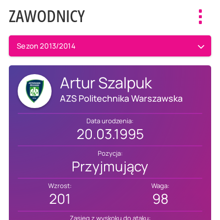
ZAWODNICY
Toggl
navig
Sezon 2013/2014
Artur Szalpuk
AZS Politechnika Warszawska
Data urodzenia:
20.03.1995
Pozycja:
Przyjmujący
Wzrost:
Waga:
201
98
Zasięg z wyskoku do ataku: