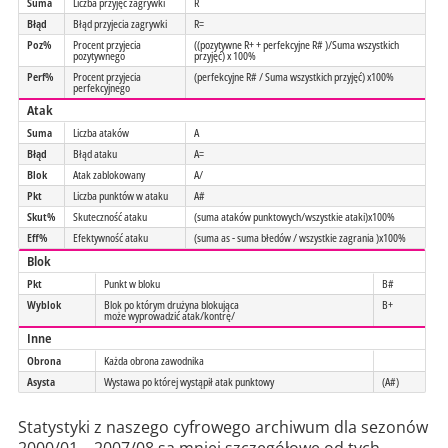
Suma
Liczba przyjęć zagrywki
R
Błąd
Błąd przyjecia zagrywki
R=
Poz%
Procent przyjecia
((pozytywne R+ + perfekcyjne R# )/Suma wszystkich
pozytywnego
przyjęć) x 100%
Perf%
Procent przyjecia
(perfekcyjne R# / Suma wszystkich przyjęć) x100%
perfekcyjnego
Atak
Suma
Liczba ataków
A
Błąd
Błąd ataku
A=
Blok
Atak zablokowany
A/
Pkt
Liczba punktów w ataku
A#
Skut%
Skuteczność ataku
(suma ataków punktowych/wszystkie ataki)x100%
Eff%
Efektywność ataku
(suma as - suma błedów / wszystkie zagrania )x100%
Blok
Pkt
Punkt w bloku
B#
Wyblok
Blok po którym drużyna blokująca
B+
może wyprowadzić atak/kontrę/
Inne
Obrona
Każda obrona zawodnika
Asysta
Wystawa po której wystąpił atak punktowy
(A#)
Statystyki z naszego cyfrowego archiwum dla sezonów