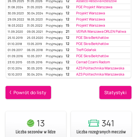
12
Asseco Resovia Rzeszów
26.09.2025
31.05.2026
Przyjmujący
12
PGE Projekt Warszawa
31.08.2024
31.05.2025
Przyjmujący
12
Projekt Warszawa
30.09.2023
30.04.2024
Przyjmujący
12
Projekt Warszawa
29.09.2022
18.05.2023
Przyjmujący
15
Projekt Warszawa
18.03.2022
31.05.2022
Przyjmujący
21
VERVA Warszawa ORLEN Paliwa
11.09.2020
09.05.2021
Przyjmujący
12
PGE Skra Bełchatów
25.10.2019
25.03.2020
Przyjmujący
12
PGE Skra Bełchatów
01.10.2018
13.05.2019
Przyjmujący
12
Trefl Gdańsk
01.09.2017
06.05.2018
Przyjmujący
12
PGE Skra Bełchatów
01.09.2016
10.05.2017
Przyjmujący
12
Cerrad Czarni Radom
23.10.2015
03.05.2016
Przyjmujący
12
AZS Politechnika Warszawska
01.10.2014
30.05.2015
Przyjmujący
12
AZS Politechnika Warszawska
10.10.2013
30.04.2014
Przyjmujący
Powrót do listy
Statystyki
13
341
Liczba sezonów w lidze
Liczba rozegranych meczów