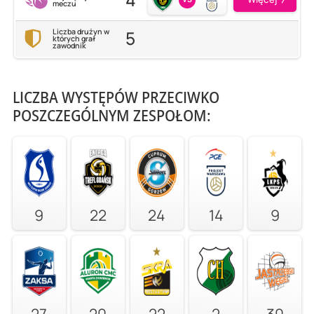
meczu
5
Liczba drużyn w
których grał
zawodnik
LICZBA WYSTĘPÓW PRZECIWKO
POSZCZEGÓLNYM ZESPOŁOM:
9
22
24
14
9
27
20
22
2
30