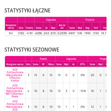
STATYSTYKI ŁĄCZNE
Zagrywka
Przyjecie
Rozegrane
Asy na
mecze
Sety
Punkty
Suma
As
Błąd
set
Suma
Błąd
Neg
Perf
Perf%
341
1192
4130
4036
243
673
0,2039
6897
536
1995
1292
18,732
STATYSTYKI SEZONOWE
Punkty
Zagrywka
Przyjecie
Rozegrane mecze
Sety
Suma
BP
Bilans
Suma
Błąd
As
Eff%
Suma
Błąd
Poz
AZS
Politechnika
Warszawska -
3
15
6
15
13
0
0
0%
20
0
50
Effector
Kielce
AZS
Politechnika
Warszawska -
4
16
8
16
13
3
0
-15%
16
1
38
BBTS Bielsko-
Biała
AZS
Politechnika
Warszawska -
3
10
6
10
10
1
1
0%
12
1
42
AZS