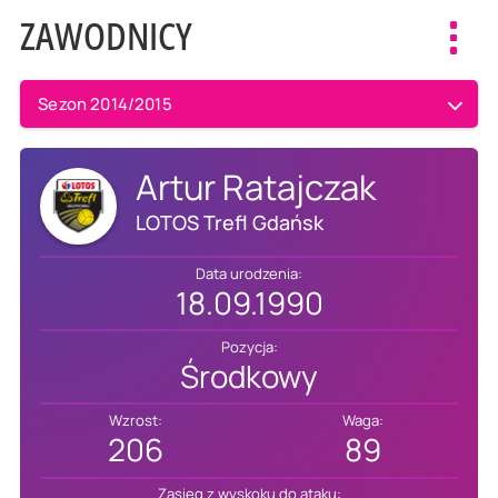
ZAWODNICY
Toggl
navig
Sezon 2014/2015
Artur Ratajczak
LOTOS Trefl Gdańsk
Data urodzenia:
18.09.1990
Pozycja:
Środkowy
Wzrost:
Waga:
206
89
Zasięg z wyskoku do ataku: