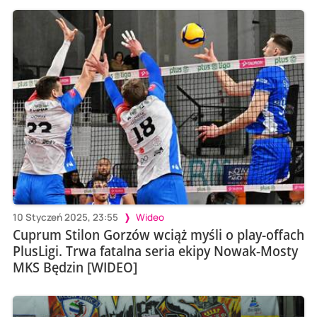
10 Styczeń 2025, 23:55
Wideo
Cuprum Stilon Gorzów wciąż myśli o play-offach
PlusLigi. Trwa fatalna seria ekipy Nowak-Mosty
MKS Będzin [WIDEO]