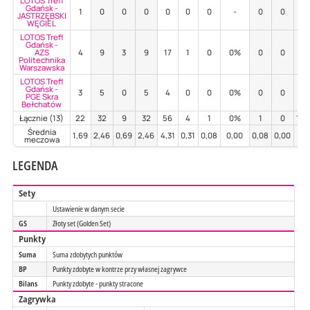
LOTOS Trefl
Gdańsk -
1
0
0
0
0
0
0
-
0
0
-
JASTRZĘBSKI
WĘGIEL
LOTOS Trefl
Gdańsk -
AZS
4
9
3
9
17
1
0
0%
0
0
-
Politechnika
Warszawska
LOTOS Trefl
Gdańsk -
3
5
0
5
4
0
0
0%
0
0
-
PGE Skra
Bełchatów
Łącznie (13)
22
32
9
32
56
4
1
0%
1
0
10
Średnia
1,69
2,46
0,69
2,46
4,31
0,31
0,08
0,00
0,08
0,00
7,
meczowa
LEGENDA
Sety
Ustawienie w danym secie
GS
Złoty set (Golden Set)
Punkty
Suma
Suma zdobytych punktów
BP
Punkty zdobyte w kontrze przy własnej zagrywce
Bilans
Punkty zdobyte - punkty stracone
Zagrywka