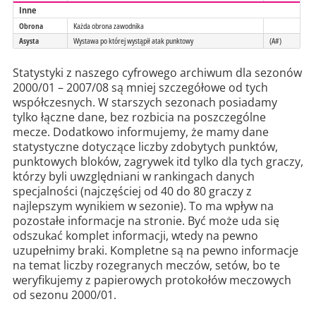
Inne
Obrona
Każda obrona zawodnika
Asysta
Wystawa po której wystąpił atak punktowy
(A#)
Statystyki z naszego cyfrowego archiwum dla sezonów
2000/01 – 2007/08 są mniej szczegółowe od tych
współczesnych. W starszych sezonach posiadamy
tylko łączne dane, bez rozbicia na poszczególne
mecze. Dodatkowo informujemy, że mamy dane
statystyczne dotyczące liczby zdobytych punktów,
punktowych bloków, zagrywek itd tylko dla tych graczy,
którzy byli uwzględniani w rankingach danych
specjalności (najczęściej od 40 do 80 graczy z
najlepszym wynikiem w sezonie). To ma wpływ na
pozostałe informacje na stronie. Być może uda się
odszukać komplet informacji, wtedy na pewno
uzupełnimy braki. Kompletne są na pewno informacje
na temat liczby rozegranych meczów, setów, bo te
weryfikujemy z papierowych protokołów meczowych
od sezonu 2000/01.