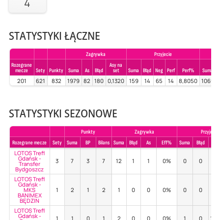
4
STATYSTYKI ŁĄCZNE
Zagrywka
Przyjecie
Rozegrane
Asy na
mecze
Sety
Punkty
Suma
As
Błąd
set
Suma
Błąd
Neg
Perf
Perf%
Suma
201
621
832
1979
82
180
0,1320
159
14
65
14
8,8050
1069
STATYSTYKI SEZONOWE
Punkty
Zagrywka
Przyjecie
Rozegrane mecze
Sety
Suma
BP
Bilans
Suma
Błąd
As
Eff%
Suma
Błąd
Po
LOTOS Trefl
Gdańsk -
3
7
3
7
12
1
1
0%
0
0
-
Transfer
Bydgoszcz
LOTOS Trefl
Gdańsk -
MKS
1
2
1
2
1
0
0
0%
0
0
-
BANIMEX
BĘDZIN
LOTOS Trefl
Gdańsk -
1
1
0
1
2
0
0
0%
1
0
10