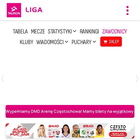
Toggl
navig
TABELA
MECZE
STATYSTYKI
RANKINGI
ZAWODNICY
KLUBY
WIADOMOŚCI
PUCHARY
SKLEP
Niedziela, 10 Maj, 14:45
3
1
Aluron CMC Warta Zawiercie
BOGDANKA LUK Lublin
Wypełniamy DMD Arenę Częstochowa! Mamy bilety na wyjątkowy mecz 