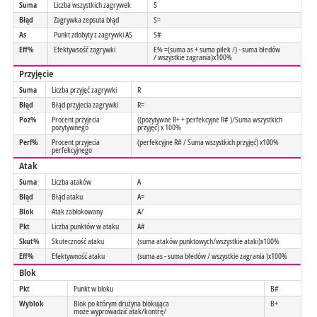
Suma
Liczba wszystkich zagrywek
S
Błąd
Zagrywka zepsuta błąd
S=
As
Punkt zdobyty z zagrywki AS
S#
Eff%
Efektywsość zagrywki
E% =(suma as + suma piłek /) - suma błedów
/ wszystkie zagrania)x100%
Przyjęcie
Suma
Liczba przyjęć zagrywki
R
Błąd
Błąd przyjecia zagrywki
R=
Poz%
Procent przyjecia
((pozytywne R+ + perfekcyjne R# )/Suma wszystkich
pozytywnego
przyjęć) x 100%
Perf%
Procent przyjecia
(perfekcyjne R# / Suma wszystkich przyjęć) x100%
perfekcyjnego
Atak
Suma
Liczba ataków
A
Błąd
Błąd ataku
A=
Blok
Atak zablokowany
A/
Pkt
Liczba punktów w ataku
A#
Skut%
Skuteczność ataku
(suma ataków punktowych/wszystkie ataki)x100%
Eff%
Efektywność ataku
(suma as - suma błedów / wszystkie zagrania )x100%
Blok
Pkt
Punkt w bloku
B#
Wyblok
Blok po którym drużyna blokująca
B+
może wyprowadzić atak/kontrę/