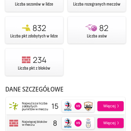
Liczba sezonów w lidze
Liczba rozegranych meczów
832
82
Liczba pkt zdobytych w lidze
Liczba asów
234
Liczba pkt z bloków
DANE SZCZEGÓŁOWE
15
Najwyższa liczba
vs
Więcej
zdobytych
punktów w meczu
8
Najwięcej bloków
vs
Więcej
w meczu