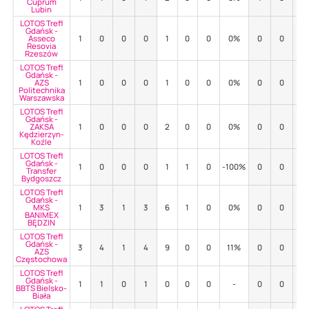
Cuprum
Lubin
LOTOS Trefl
Gdańsk -
Asseco
1
0
0
0
1
0
0
0%
0
0
-
Resovia
Rzeszów
LOTOS Trefl
Gdańsk -
AZS
1
0
0
0
1
0
0
0%
0
0
-
Politechnika
Warszawska
LOTOS Trefl
Gdańsk -
ZAKSA
1
0
0
0
2
0
0
0%
0
0
-
Kędzierzyn-
Koźle
LOTOS Trefl
Gdańsk -
1
0
0
0
1
1
0
-100%
0
0
-
Transfer
Bydgoszcz
LOTOS Trefl
Gdańsk -
MKS
1
3
1
3
6
1
0
0%
0
0
-
BANIMEX
BĘDZIN
LOTOS Trefl
Gdańsk -
3
4
1
4
9
0
0
11%
0
0
-
AZS
Częstochowa
LOTOS Trefl
Gdańsk -
1
1
0
1
0
0
0
-
0
0
-
BBTS Bielsko-
Biała