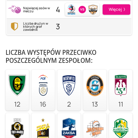
4
Najwięcej asów w
vs
Więcej
meczu
3
Liczba drużyn w
których grał
zawodnik
LICZBA WYSTĘPÓW PRZECIWKO
POSZCZEGÓLNYM ZESPOŁOM:
12
16
2
13
11