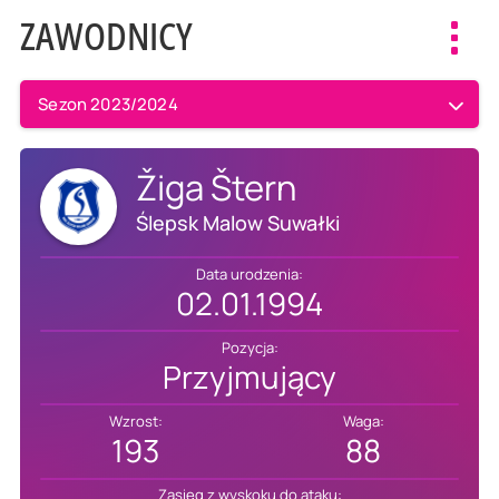
ZAWODNICY
Toggl
navig
Sezon 2023/2024
Žiga Štern
Ślepsk Malow Suwałki
Data urodzenia:
02.01.1994
Pozycja:
Przyjmujący
Wzrost:
Waga:
193
88
Zasięg z wyskoku do ataku: