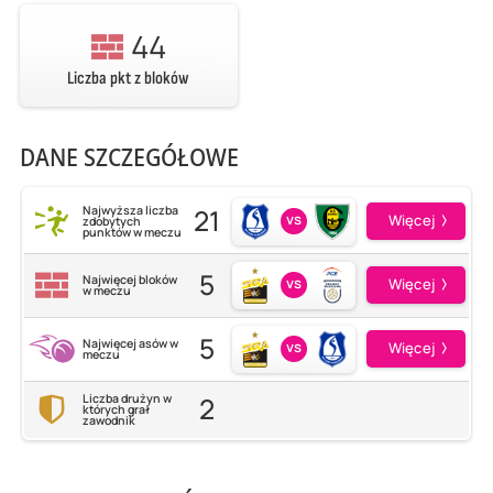
44
Liczba pkt z bloków
DANE SZCZEGÓŁOWE
21
Najwyższa liczba
vs
Więcej
zdobytych
punktów w meczu
5
Najwięcej bloków
vs
Więcej
w meczu
5
Najwięcej asów w
vs
Więcej
meczu
2
Liczba drużyn w
których grał
zawodnik