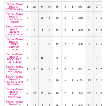
Ślepsk Malow
Suwałki -
5
21
6
18
18
3
3
0%
20
0
70
GKS Katowice
Ślepsk Malow
Suwałki -
4
11
2
6
10
0
0
20%
7
1
29
Enea Czarni
Radom
Ślepsk Malow
Suwałki -
3
8
3
5
12
2
1
-8%
17
1
65
Barkom
Każany Lwów
Ślepsk Malow
Suwałki -
KGHM
4
5
1
0
12
2
0
-8%
15
2
40
Cuprum
Lubin
Ślepsk Malow
Suwałki -
1
0
0
0
0
0
0
-
1
0
0%
BOGDANKA
LUK Lublin
Ślepsk Malow
Suwałki -
2
2
0
1
3
0
0
0%
4
0
50
Trefl Gdańsk
Ślepsk Malow
Suwałki -
5
11
1
3
19
4
1
-16%
23
1
57
PGE GiEK Skra
Bełchatów
Ślepsk Malow
Suwałki -
4
19
2
14
16
2
1
-6%
20
1
60
Projekt
Warszawa
Ślepsk Malow
Suwałki -
5
12
3
2
16
2
1
-6%
22
6
55