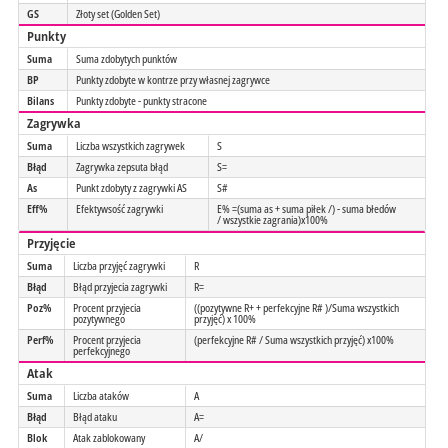
GS
Złoty set (Golden Set)
Punkty
Suma
Suma zdobytych punktów
BP
Punkty zdobyte w kontrze przy własnej zagrywce
Bilans
Punkty zdobyte - punkty stracone
Zagrywka
Suma
Liczba wszystkich zagrywek
S
Błąd
Zagrywka zepsuta błąd
S=
As
Punkt zdobyty z zagrywki AS
S#
Eff%
Efektywsość zagrywki
E% =(suma as + suma piłek /) - suma błedów
/ wszystkie zagrania)x100%
Przyjęcie
Suma
Liczba przyjęć zagrywki
R
Błąd
Błąd przyjecia zagrywki
R=
Poz%
Procent przyjecia
((pozytywne R+ + perfekcyjne R# )/Suma wszystkich
pozytywnego
przyjęć) x 100%
Perf%
Procent przyjecia
(perfekcyjne R# / Suma wszystkich przyjęć) x100%
perfekcyjnego
Atak
Suma
Liczba ataków
A
Błąd
Błąd ataku
A=
Blok
Atak zablokowany
A/