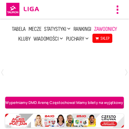
Toggl
navig
TABELA
MECZE
STATYSTYKI
RANKINGI
ZAWODNICY
KLUBY
WIADOMOŚCI
PUCHARY
SKLEP
Środa, 29 Kwi, 17:30
3
1
BOGDANKA LUK Lublin
Aluron CMC Warta Zawiercie
Wypełniamy DMD Arenę Częstochowa! Mamy bilety na wyjątkowy mecz 