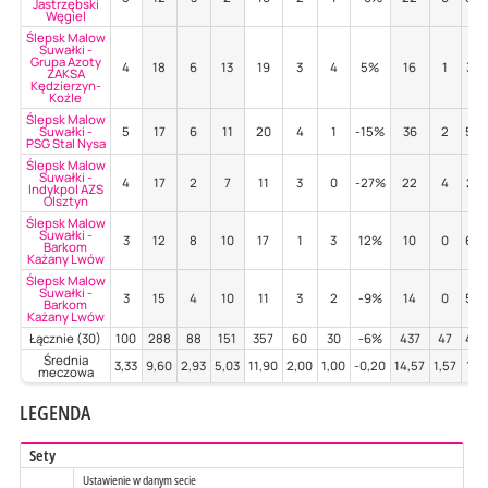
Jastrzębski
Węgiel
Ślepsk Malow
Suwałki -
Grupa Azoty
4
18
6
13
19
3
4
5%
16
1
38
ZAKSA
Kędzierzyn-
Koźle
Ślepsk Malow
Suwałki -
5
17
6
11
20
4
1
-15%
36
2
50
PSG Stal Nysa
Ślepsk Malow
Suwałki -
4
17
2
7
11
3
0
-27%
22
4
27
Indykpol AZS
Olsztyn
Ślepsk Malow
Suwałki -
3
12
8
10
17
1
3
12%
10
0
60
Barkom
Każany Lwów
Ślepsk Malow
Suwałki -
3
15
4
10
11
3
2
-9%
14
0
50
Barkom
Każany Lwów
Łącznie (30)
100
288
88
151
357
60
30
-6%
437
47
48
Średnia
3,33
9,60
2,93
5,03
11,90
2,00
1,00
-0,20
14,57
1,57
1,5
meczowa
LEGENDA
Sety
Ustawienie w danym secie