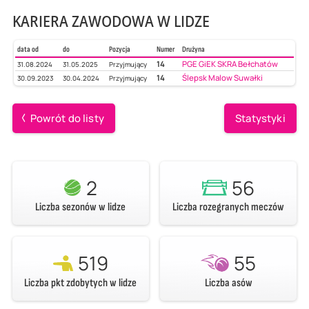
KARIERA ZAWODOWA W LIDZE
data od
do
Pozycja
Numer
Drużyna
14
PGE GiEK SKRA Bełchatów
31.08.2024
31.05.2025
Przyjmujący
14
Ślepsk Malow Suwałki
30.09.2023
30.04.2024
Przyjmujący
Powrót do listy
Statystyki
2
56
Liczba sezonów w lidze
Liczba rozegranych meczów
519
55
Liczba pkt zdobytych w lidze
Liczba asów