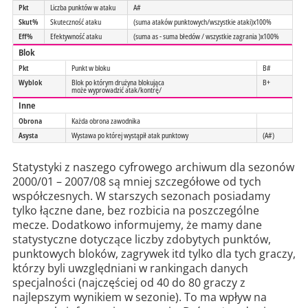
Pkt
Liczba punktów w ataku
A#
Skut%
Skuteczność ataku
(suma ataków punktowych/wszystkie ataki)x100%
Eff%
Efektywność ataku
(suma as - suma błedów / wszystkie zagrania )x100%
Blok
Pkt
Punkt w bloku
B#
Wyblok
Blok po którym drużyna blokująca
B+
może wyprowadzić atak/kontrę/
Inne
Obrona
Każda obrona zawodnika
Asysta
Wystawa po której wystąpił atak punktowy
(A#)
Statystyki z naszego cyfrowego archiwum dla sezonów
2000/01 – 2007/08 są mniej szczegółowe od tych
współczesnych. W starszych sezonach posiadamy
tylko łączne dane, bez rozbicia na poszczególne
mecze. Dodatkowo informujemy, że mamy dane
statystyczne dotyczące liczby zdobytych punktów,
punktowych bloków, zagrywek itd tylko dla tych graczy,
którzy byli uwzględniani w rankingach danych
specjalności (najczęściej od 40 do 80 graczy z
najlepszym wynikiem w sezonie). To ma wpływ na