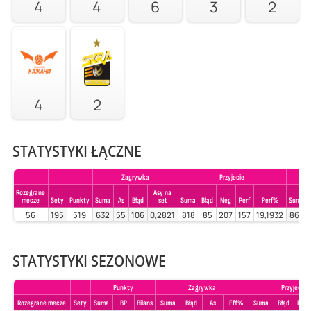
4
4
6
3
2
4
2
STATYSTYKI ŁĄCZNE
Zagrywka
Przyjecie
Rozegrane
Asy na
mecze
Sety
Punkty
Suma
As
Błąd
set
Suma
Błąd
Neg
Perf
Perf%
Suma
56
195
519
632
55
106
0,2821
818
85
207
157
19,1932
868
STATYSTYKI SEZONOWE
Punkty
Zagrywka
Przyjecie
Rozegrane mecze
Sety
Suma
BP
Bilans
Suma
Błąd
As
Eff%
Suma
Błąd
Poz