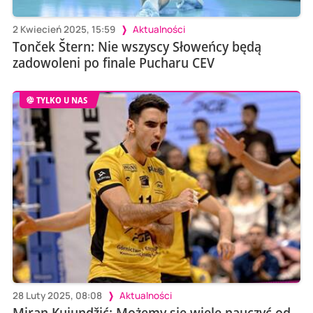
2 Kwiecień 2025, 15:59
Aktualności
Tonček Štern: Nie wszyscy Słoweńcy będą
zadowoleni po finale Pucharu CEV
TYLKO U NAS
28 Luty 2025, 08:08
Aktualności
Miran Kujundžić: Możemy się wiele nauczyć od