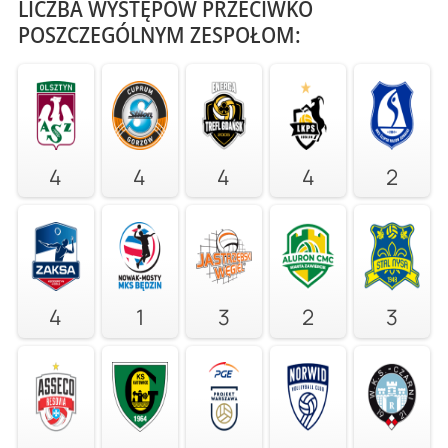
LICZBA WYSTĘPÓW PRZECIWKO
POSZCZEGÓLNYM ZESPOŁOM:
4
4
4
4
2
4
1
3
2
3