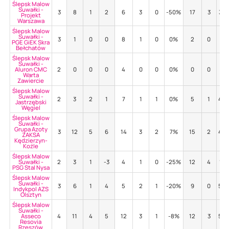
Ślepsk Malow
Suwałki -
3
8
1
2
6
3
0
-50%
17
3
35
Projekt
Warszawa
Ślepsk Malow
Suwałki -
3
1
0
0
8
1
0
0%
2
0
0%
PGE GiEK Skra
Bełchatów
Ślepsk Malow
Suwałki -
Aluron CMC
2
0
0
0
4
0
0
0%
0
0
-
Warta
Zawiercie
Ślepsk Malow
Suwałki -
2
3
2
1
7
1
1
0%
5
1
40
Jastrzębski
Węgiel
Ślepsk Malow
Suwałki -
Grupa Azoty
3
12
5
6
14
3
2
7%
15
2
40
ZAKSA
Kędzierzyn-
Koźle
Ślepsk Malow
Suwałki -
2
3
1
-3
4
1
0
-25%
12
4
17
PSG Stal Nysa
Ślepsk Malow
Suwałki -
3
6
1
4
5
2
1
-20%
9
0
56
Indykpol AZS
Olsztyn
Ślepsk Malow
Suwałki -
Asseco
4
11
4
5
12
3
1
-8%
12
3
58
Resovia
Rzeszów