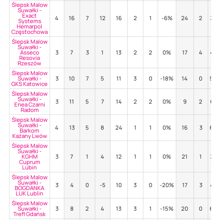
Ślepsk Malow
Suwałki -
Exact
4
16
7
12
16
2
1
-6%
24
2
33
Systems
Hemarpol
Częstochowa
Ślepsk Malow
Suwałki -
Asseco
3
7
3
1
13
2
2
0%
17
4
47
Resovia
Rzeszów
Ślepsk Malow
Suwałki -
3
10
7
5
11
3
0
-18%
14
0
50
GKS Katowice
Ślepsk Malow
Suwałki -
3
11
5
7
14
2
2
0%
9
2
67
Enea Czarni
Radom
Ślepsk Malow
Suwałki -
4
13
5
8
24
1
1
0%
16
3
69
Barkom
Każany Lwów
Ślepsk Malow
Suwałki -
KGHM
3
7
1
4
12
1
1
0%
21
1
33
Cuprum
Lubin
Ślepsk Malow
Suwałki -
3
4
0
-5
10
3
0
-20%
17
3
41
BOGDANKA
LUK Lublin
Ślepsk Malow
Suwałki -
3
8
2
4
13
3
1
-15%
20
0
60
Trefl Gdańsk