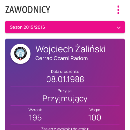
ZAWODNICY
Toggl
navig
Sezon 2015/2016
Wojciech Żaliński
Cerrad Czarni Radom
Data urodzenia:
08.01.1988
Pozycja:
Przyjmujący
Wzrost:
Waga:
195
100
Zasięg z wyskoku do ataku: