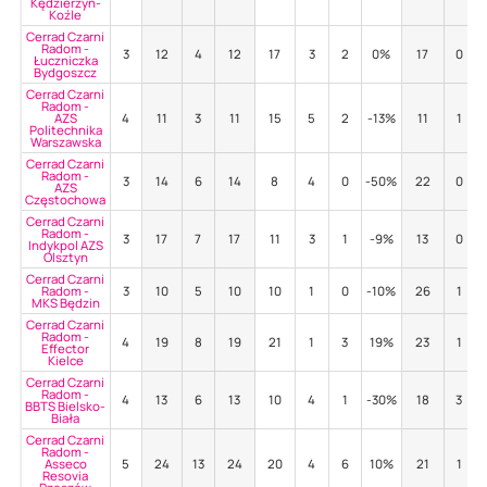
Kędzierzyn-
Koźle
Cerrad Czarni
Radom -
3
12
4
12
17
3
2
0%
17
0
Łuczniczka
Bydgoszcz
Cerrad Czarni
Radom -
AZS
4
11
3
11
15
5
2
-13%
11
1
Politechnika
Warszawska
Cerrad Czarni
Radom -
3
14
6
14
8
4
0
-50%
22
0
AZS
Częstochowa
Cerrad Czarni
Radom -
3
17
7
17
11
3
1
-9%
13
0
Indykpol AZS
Olsztyn
Cerrad Czarni
Radom -
3
10
5
10
10
1
0
-10%
26
1
MKS Będzin
Cerrad Czarni
Radom -
4
19
8
19
21
1
3
19%
23
1
Effector
Kielce
Cerrad Czarni
Radom -
4
13
6
13
10
4
1
-30%
18
3
BBTS Bielsko-
Biała
Cerrad Czarni
Radom -
Asseco
5
24
13
24
20
4
6
10%
21
1
Resovia