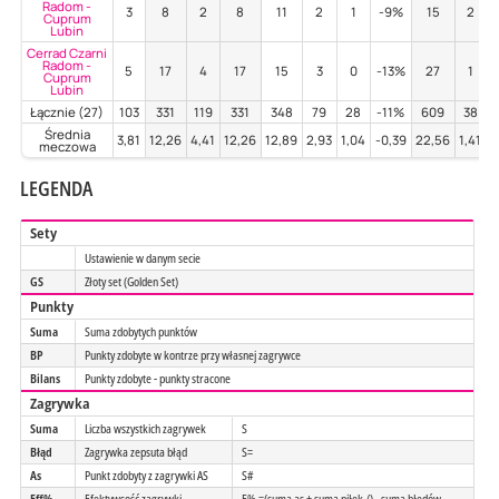
Radom -
3
8
2
8
11
2
1
-9%
15
2
Cuprum
Lubin
Cerrad Czarni
Radom -
5
17
4
17
15
3
0
-13%
27
1
Cuprum
Lubin
Łącznie (27)
103
331
119
331
348
79
28
-11%
609
38
Średnia
3,81
12,26
4,41
12,26
12,89
2,93
1,04
-0,39
22,56
1,41
1
meczowa
LEGENDA
Sety
Ustawienie w danym secie
GS
Złoty set (Golden Set)
Punkty
Suma
Suma zdobytych punktów
BP
Punkty zdobyte w kontrze przy własnej zagrywce
Bilans
Punkty zdobyte - punkty stracone
Zagrywka
Suma
Liczba wszystkich zagrywek
S
Błąd
Zagrywka zepsuta błąd
S=
As
Punkt zdobyty z zagrywki AS
S#
Eff%
Efektywsość zagrywki
E% =(suma as + suma piłek /) - suma błedów