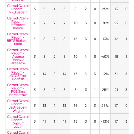
Cerrad Czarni
Radom -
3
5
1
5
8
2
0
-25%
13
0
MKS Będzin
Cerrad Czarni
Radom -
4
7
2
7
10
3
0
-30%
22
0
Effector
Kielce
Cerrad Czarni
Radom -
5
8
2
8
15
3
0
-13%
12
1
BBTS Bielsko-
Biała
Cerrad Czarni
Radom -
Asseco
3
8
2
8
10
4
0
-40%
18
1
Resovia
Rzeszów
Cerrad Czarni
Radom -
4
14
8
14
17
5
3
-12%
31
3
LOTOS Trefl
Gdańsk
Cerrad Czarni
Radom -
3
8
2
8
8
3
1
-25%
21
3
PGE Skra
Bełchatów
Cerrad Czarni
Radom -
3
13
4
13
16
2
3
25%
17
0
Jastrzębski
Węgiel
Cerrad Czarni
Radom -
3
11
1
11
15
3
0
-13%
17
3
Cuprum
Lubin
Cerrad Czarni