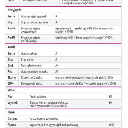
/ wszystkie zagrania)x100%
Przyjęcie
Suma
Liczba przyjęć zagrywki
R
Błąd
Błąd przyjecia zagrywki
R=
Poz%
Procent przyjecia
((pozytywne R+ + perfekcyjne R# )/Suma wszystkich
pozytywnego
przyjęć) x 100%
Perf%
Procent przyjecia
(perfekcyjne R# / Suma wszystkich przyjęć) x100%
perfekcyjnego
Atak
Suma
Liczba ataków
A
Błąd
Błąd ataku
A=
Blok
Atak zablokowany
A/
Pkt
Liczba punktów w ataku
A#
Skut%
Skuteczność ataku
(suma ataków punktowych/wszystkie ataki)x100%
Eff%
Efektywność ataku
(suma as - suma błedów / wszystkie zagrania )x100%
Blok
Pkt
Punkt w bloku
B#
Wyblok
Blok po którym drużyna blokująca
B+
może wyprowadzić atak/kontrę/
Inne
Obrona
Każda obrona zawodnika
Asysta
Wystawa po której wystąpił atak punktowy
(A#)