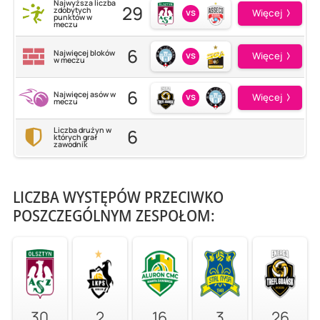
Najwyższa liczba
29
zdobytych
vs
Więcej
punktów w
meczu
6
Najwięcej bloków
vs
Więcej
w meczu
6
Najwięcej asów w
vs
Więcej
meczu
6
Liczba drużyn w
których grał
zawodnik
LICZBA WYSTĘPÓW PRZECIWKO
POSZCZEGÓLNYM ZESPOŁOM:
30
2
16
3
26