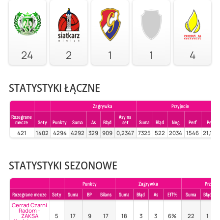
24
2
1
1
4
STATYSTYKI ŁĄCZNE
Zagrywka
Przyjecie
Rozegrane
Asy na
mecze
Sety
Punkty
Suma
As
Błąd
set
Suma
Błąd
Neg
Perf
Perf%
421
1402
4294
4292
329
909
0,2347
7325
522
2034
1546
21,105
STATYSTYKI SEZONOWE
Punkty
Zagrywka
Przyjec
Rozegrane mecze
Sety
Suma
BP
Bilans
Suma
Błąd
As
Eff%
Suma
Błąd
P
Cerrad Czarni
Radom -
ZAKSA
5
17
9
17
18
3
3
6%
22
1