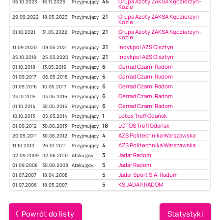
45
Grupa Azoty ZAKSA Kędzierzyn-
06.10.2023
16.11.2023
Przyjmujący
Koźle
21
Grupa Azoty ZAKSA Kędzierzyn-
29.09.2022
18.05.2023
Przyjmujący
Koźle
21
Grupa Azoty ZAKSA Kędzierzyn-
01.10.2021
31.05.2022
Przyjmujący
Koźle
21
Indykpol AZS Olsztyn
11.09.2020
09.05.2021
Przyjmujący
21
Indykpol AZS Olsztyn
25.10.2019
25.03.2020
Przyjmujący
6
Cerrad Czarni Radom
01.10.2018
13.05.2019
Przyjmujący
6
Cerrad Czarni Radom
01.09.2017
06.05.2018
Przyjmujący
6
Cerrad Czarni Radom
01.09.2016
10.05.2017
Przyjmujący
6
Cerrad Czarni Radom
23.10.2015
03.05.2016
Przyjmujący
6
Cerrad Czarni Radom
01.10.2014
30.05.2015
Przyjmujący
1
Lotos Trefl Gdańsk
10.10.2013
05.03.2014
Przyjmujący
18
LOTOS Trefl Gdańsk
01.09.2012
30.06.2013
Przyjmujący
4
AZS Politechnika Warszawska
20.09.2011
30.06.2012
Przyjmujący
4
AZS Politechnika Warszawska
11.10.2010
26.01.2011
Przyjmujący
3
Jadar Radom
02.09.2009
02.06.2010
Atakujący
5
Jadar Radom
01.09.2008
30.08.2009
Atakujący
5
Jadar Sport S.A. Radom
01.07.2007
18.04.2008
5
KS JADAR RADOM
01.07.2006
18.05.2007
Powrót do listy
Statystyki