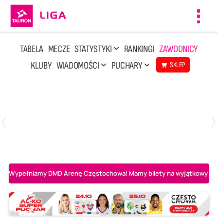
Toggl
navig
TABELA
MECZE
STATYSTYKI
RANKINGI
ZAWODNICY
KLUBY
WIADOMOŚCI
PUCHARY
SKLEP
Poniedziałek, 20 Kwi, 17:30
2
3
Indykpol AZS Olsztyn
PGE GiEK SKRA Bełchatów
Wypełniamy DMD Arenę Częstochowa! Mamy bilety na wyjątkowy mecz 