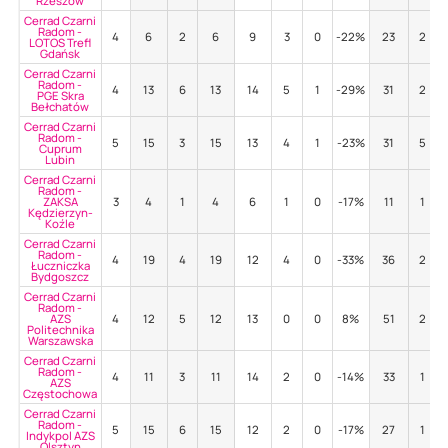
Rzeszów
Cerrad Czarni
Radom -
4
6
2
6
9
3
0
-22%
23
2
LOTOS Trefl
Gdańsk
Cerrad Czarni
Radom -
4
13
6
13
14
5
1
-29%
31
2
PGE Skra
Bełchatów
Cerrad Czarni
Radom -
5
15
3
15
13
4
1
-23%
31
5
Cuprum
Lubin
Cerrad Czarni
Radom -
ZAKSA
3
4
1
4
6
1
0
-17%
11
1
Kędzierzyn-
Koźle
Cerrad Czarni
Radom -
4
19
4
19
12
4
0
-33%
36
2
Łuczniczka
Bydgoszcz
Cerrad Czarni
Radom -
AZS
4
12
5
12
13
0
0
8%
51
2
Politechnika
Warszawska
Cerrad Czarni
Radom -
4
11
3
11
14
2
0
-14%
33
1
AZS
Częstochowa
Cerrad Czarni
Radom -
5
15
6
15
12
2
0
-17%
27
1
Indykpol AZS
Olsztyn