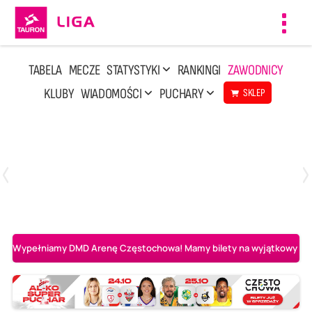
Toggl
navig
TABELA
MECZE
STATYSTYKI
RANKINGI
ZAWODNICY
KLUBY
WIADOMOŚCI
PUCHARY
SKLEP
Niedziela, 3 Maj, 14:45
2
3
PGE Projekt Warszawa
Asseco Resovia Rzeszów
Wypełniamy DMD Arenę Częstochowa! Mamy bilety na wyjątkowy mecz 