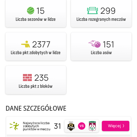
15
299
Liczba sezonów w lidze
Liczba rozegranych meczów
2377
151
Liczba pkt zdobytych w lidze
Liczba asów
235
Liczba pkt z bloków
DANE SZCZEGÓŁOWE
31
Najwyższa liczba
vs
Więcej
zdobytych
punktów w meczu