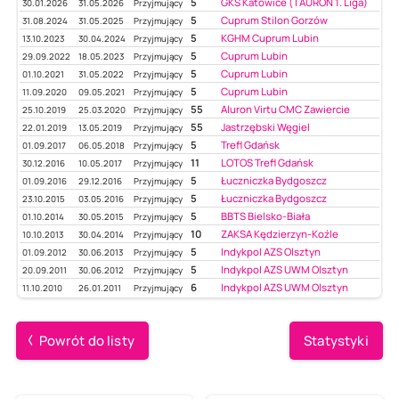
5
GKS Katowice (TAURON 1. Liga)
30.01.2026
31.05.2026
Przyjmujący
5
Cuprum Stilon Gorzów
31.08.2024
31.05.2025
Przyjmujący
5
KGHM Cuprum Lubin
13.10.2023
30.04.2024
Przyjmujący
5
Cuprum Lubin
29.09.2022
18.05.2023
Przyjmujący
5
Cuprum Lubin
01.10.2021
31.05.2022
Przyjmujący
5
Cuprum Lubin
11.09.2020
09.05.2021
Przyjmujący
55
Aluron Virtu CMC Zawiercie
25.10.2019
25.03.2020
Przyjmujący
55
Jastrzębski Węgiel
22.01.2019
13.05.2019
Przyjmujący
5
Trefl Gdańsk
01.09.2017
06.05.2018
Przyjmujący
11
LOTOS Trefl Gdańsk
30.12.2016
10.05.2017
Przyjmujący
5
Łuczniczka Bydgoszcz
01.09.2016
29.12.2016
Przyjmujący
5
Łuczniczka Bydgoszcz
23.10.2015
03.05.2016
Przyjmujący
5
BBTS Bielsko-Biała
01.10.2014
30.05.2015
Przyjmujący
10
ZAKSA Kędzierzyn-Koźle
10.10.2013
30.04.2014
Przyjmujący
5
Indykpol AZS Olsztyn
01.09.2012
30.06.2013
Przyjmujący
5
Indykpol AZS UWM Olsztyn
20.09.2011
30.06.2012
Przyjmujący
6
Indykpol AZS UWM Olsztyn
11.10.2010
26.01.2011
Przyjmujący
Powrót do listy
Statystyki