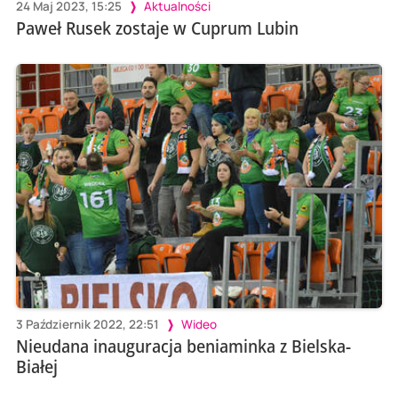
24 Maj 2023, 15:25
Aktualności
Paweł Rusek zostaje w Cuprum Lubin
3 Październik 2022, 22:51
Wideo
Nieudana inauguracja beniaminka z Bielska-
Białej