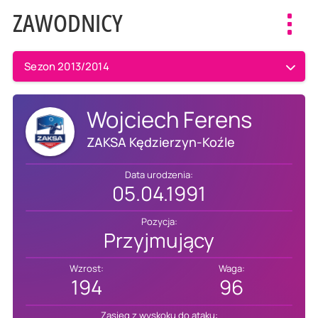
ZAWODNICY
Toggl
navig
Sezon 2013/2014
Wojciech Ferens
ZAKSA Kędzierzyn-Koźle
Data urodzenia:
05.04.1991
Pozycja:
Przyjmujący
Wzrost:
Waga:
194
96
Zasięg z wyskoku do ataku: