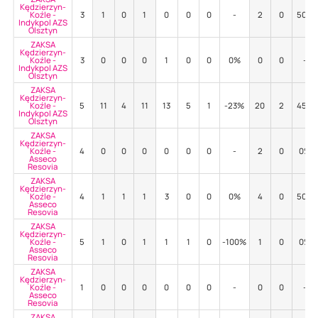
Kędzierzyn-
Koźle -
3
1
0
1
0
0
0
-
2
0
50%
Indykpol AZS
Olsztyn
ZAKSA
Kędzierzyn-
Koźle -
3
0
0
0
1
0
0
0%
0
0
-
Indykpol AZS
Olsztyn
ZAKSA
Kędzierzyn-
Koźle -
5
11
4
11
13
5
1
-23%
20
2
45%
Indykpol AZS
Olsztyn
ZAKSA
Kędzierzyn-
Koźle -
4
0
0
0
0
0
0
-
2
0
0%
Asseco
Resovia
ZAKSA
Kędzierzyn-
Koźle -
4
1
1
1
3
0
0
0%
4
0
50%
Asseco
Resovia
ZAKSA
Kędzierzyn-
Koźle -
5
1
0
1
1
1
0
-100%
1
0
0%
Asseco
Resovia
ZAKSA
Kędzierzyn-
Koźle -
1
0
0
0
0
0
0
-
0
0
-
Asseco
Resovia
ZAKSA