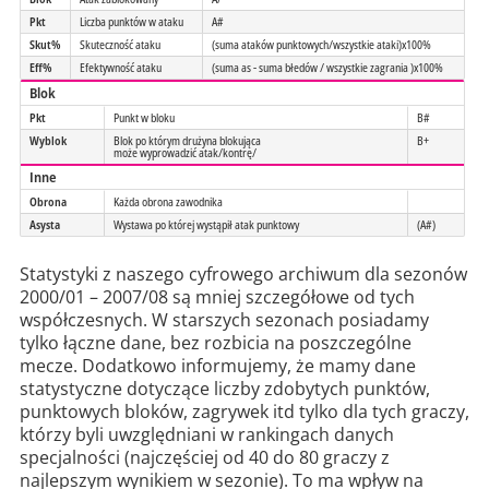
Pkt
Liczba punktów w ataku
A#
Skut%
Skuteczność ataku
(suma ataków punktowych/wszystkie ataki)x100%
Eff%
Efektywność ataku
(suma as - suma błedów / wszystkie zagrania )x100%
Blok
Pkt
Punkt w bloku
B#
Wyblok
Blok po którym drużyna blokująca
B+
może wyprowadzić atak/kontrę/
Inne
Obrona
Każda obrona zawodnika
Asysta
Wystawa po której wystąpił atak punktowy
(A#)
Statystyki z naszego cyfrowego archiwum dla sezonów
2000/01 – 2007/08 są mniej szczegółowe od tych
współczesnych. W starszych sezonach posiadamy
tylko łączne dane, bez rozbicia na poszczególne
mecze. Dodatkowo informujemy, że mamy dane
statystyczne dotyczące liczby zdobytych punktów,
punktowych bloków, zagrywek itd tylko dla tych graczy,
którzy byli uwzględniani w rankingach danych
specjalności (najczęściej od 40 do 80 graczy z
najlepszym wynikiem w sezonie). To ma wpływ na