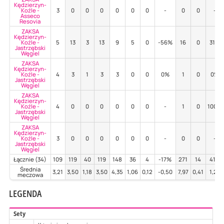
Kędzierzyn-
Koźle -
3
0
0
0
0
0
0
-
0
0
-
Asseco
Resovia
ZAKSA
Kędzierzyn-
Koźle -
5
13
3
13
9
5
0
-56%
16
0
31%
Jastrzębski
Węgiel
ZAKSA
Kędzierzyn-
Koźle -
4
3
1
3
3
0
0
0%
1
0
0%
Jastrzębski
Węgiel
ZAKSA
Kędzierzyn-
Koźle -
4
0
0
0
0
0
0
-
1
0
100%
Jastrzębski
Węgiel
ZAKSA
Kędzierzyn-
Koźle -
3
0
0
0
0
0
0
-
0
0
-
Jastrzębski
Węgiel
Łącznie (34)
109
119
40
119
148
36
4
-17%
271
14
41%
Średnia
3,21
3,50
1,18
3,50
4,35
1,06
0,12
-0,50
7,97
0,41
1,20
meczowa
LEGENDA
Sety