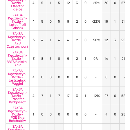
Koźle -
4
5
1
5
12
3
0
-25%
30
0
57%
Effector
Kielce
ZAKSA
Kędzierzyn-
Koźle -
4
5
0
5
9
2
0
-22%
16
1
31%
Lotos Trefl
Gdańsk
ZAKSA
Kędzierzyn-
Koźle -
3
4
1
4
4
2
0
-50%
12
3
25%
AZS
Częstochowa
ZAKSA
Kędzierzyn-
Koźle -
3
8
5
8
9
2
1
0%
14
1
21%
BBTS Bielsko-
Biała
ZAKSA
Kędzierzyn-
Koźle -
4
0
0
0
0
0
0
-
0
0
-
Jastrzębski
Węgiel
ZAKSA
Kędzierzyn-
Koźle -
4
7
1
7
17
3
1
-12%
27
0
52%
Transfer
Bydgoszcz
ZAKSA
Kędzierzyn-
Koźle -
1
0
0
0
0
0
0
-
4
0
25%
PGE Skra
Bełchatów
ZAKSA
Kędzierzyn-