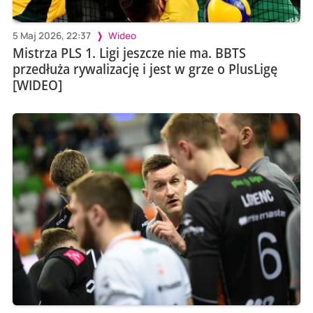
5 Maj 2026, 22:37
Wideo
Mistrza PLS 1. Ligi jeszcze nie ma. BBTS
przedłuża rywalizację i jest w grze o PlusLigę
[WIDEO]