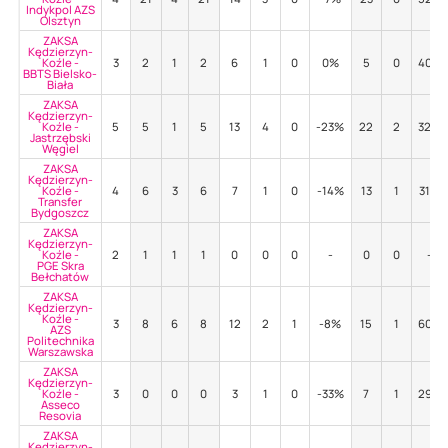
Indykpol AZS
Olsztyn
ZAKSA
Kędzierzyn-
Koźle -
3
2
1
2
6
1
0
0%
5
0
40%
BBTS Bielsko-
Biała
ZAKSA
Kędzierzyn-
Koźle -
5
5
1
5
13
4
0
-23%
22
2
32%
Jastrzębski
Węgiel
ZAKSA
Kędzierzyn-
Koźle -
4
6
3
6
7
1
0
-14%
13
1
31%
Transfer
Bydgoszcz
ZAKSA
Kędzierzyn-
Koźle -
2
1
1
1
0
0
0
-
0
0
-
PGE Skra
Bełchatów
ZAKSA
Kędzierzyn-
Koźle -
3
8
6
8
12
2
1
-8%
15
1
60%
AZS
Politechnika
Warszawska
ZAKSA
Kędzierzyn-
Koźle -
3
0
0
0
3
1
0
-33%
7
1
29%
Asseco
Resovia
ZAKSA
Kędzierzyn-