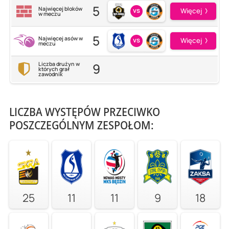
5
Najwięcej bloków
vs
Więcej
w meczu
5
Najwięcej asów w
vs
Więcej
meczu
9
Liczba drużyn w
których grał
zawodnik
LICZBA WYSTĘPÓW PRZECIWKO
POSZCZEGÓLNYM ZESPOŁOM:
25
11
11
9
18