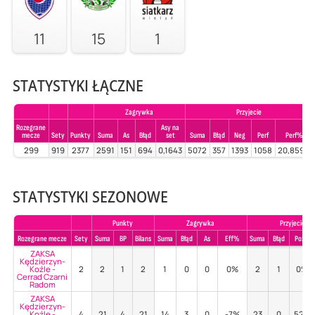
11
15
1
STATYSTYKI ŁĄCZNE
Zagrywka
Przyjecie
Rozegrane
Asy na
mecze
Sety
Punkty
Suma
As
Błąd
set
Suma
Błąd
Neg
Perf
Perf%
299
919
2377
2591
151
694
0,1643
5072
357
1393
1058
20,8596
STATYSTYKI SEZONOWE
Punkty
Zagrywka
Przyjecie
Rozegrane mecze
Sety
Suma
BP
Bilans
Suma
Błąd
As
Eff%
Suma
Błąd
Poz%
ZAKSA
Kędzierzyn-
Koźle -
2
2
1
2
1
0
0
0%
2
1
0%
Cerrad Czarni
Radom
ZAKSA
Kędzierzyn-
Koźle -
4
21
4
21
14
3
0
-7%
23
0
52%