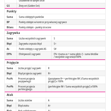
Ustawienie w danym secie
GS
Złoty set (Golden Set)
Punkty
Suma
Suma zdobytych punktów
BP
Punkty zdobyte w kontrze przy własnej zagrywce
Bilans
Punkty zdobyte - punkty stracone
Zagrywka
Suma
Liczba wszystkich zagrywek
S
Błąd
Zagrywka zepsuta błąd
S=
As
Punkt zdobyty z zagrywki AS
S#
Eff%
Efektywsość zagrywki
E% =(suma as + suma piłek /) - suma błedów
/ wszystkie zagrania)x100%
Przyjęcie
Suma
Liczba przyjęć zagrywki
R
Błąd
Błąd przyjecia zagrywki
R=
Poz%
Procent przyjecia
((pozytywne R+ + perfekcyjne R# )/Suma wszystkich
pozytywnego
przyjęć) x 100%
Perf%
Procent przyjecia
(perfekcyjne R# / Suma wszystkich przyjęć) x100%
perfekcyjnego
Atak
Suma
Liczba ataków
A
Błąd
Błąd ataku
A=
Blok
Atak zablokowany
A/