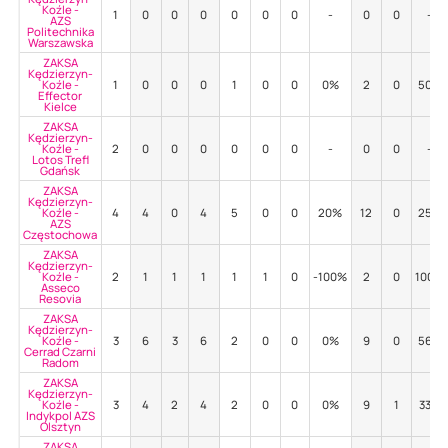
Koźle -
1
0
0
0
0
0
0
-
0
0
-
AZS
Politechnika
Warszawska
ZAKSA
Kędzierzyn-
Koźle -
1
0
0
0
1
0
0
0%
2
0
50%
Effector
Kielce
ZAKSA
Kędzierzyn-
Koźle -
2
0
0
0
0
0
0
-
0
0
-
Lotos Trefl
Gdańsk
ZAKSA
Kędzierzyn-
Koźle -
4
4
0
4
5
0
0
20%
12
0
25%
AZS
Częstochowa
ZAKSA
Kędzierzyn-
Koźle -
2
1
1
1
1
1
0
-100%
2
0
100%
Asseco
Resovia
ZAKSA
Kędzierzyn-
Koźle -
3
6
3
6
2
0
0
0%
9
0
56%
Cerrad Czarni
Radom
ZAKSA
Kędzierzyn-
Koźle -
3
4
2
4
2
0
0
0%
9
1
33%
Indykpol AZS
Olsztyn
ZAKSA