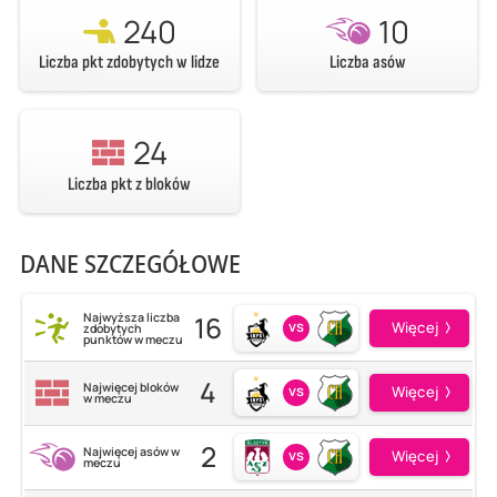
240
10
Liczba pkt zdobytych w lidze
Liczba asów
24
Liczba pkt z bloków
DANE SZCZEGÓŁOWE
16
Najwyższa liczba
vs
Więcej
zdobytych
punktów w meczu
4
Najwięcej bloków
vs
Więcej
w meczu
2
Najwięcej asów w
vs
Więcej
meczu