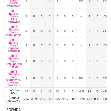
Biała -
1
1
1
1
3
1
1
0%
6
1
67%
ONICO
Warszawa
BBTS
Bielsko-
Biała -
1
0
0
0
0
0
0
-
1
0
0%
GKS
Katowice
BBTS
Bielsko-
2
0
0
0
0
0
0
-
4
1
25%
Biała -
MKS Będzin
BBTS
Bielsko-
Biała -
1
0
0
0
0
0
0
-
1
0
0%
Espadon
Szczecin
BBTS
Bielsko-
Biała -
1
0
0
0
0
0
0
-
0
0
-
Dafi Społem
Kielce
BBTS
Bielsko-
Biała -
2
0
0
0
1
0
0
0%
3
0
67%
Aluron Virtu
Warta
Zawiercie
Łącznie
47
13
5
13
32
5
2
-6%
92
10
41%
(22)
Średnia
2,14
0,59
0,23
0,59
1,45
0,23
0,09
-0,28
4,18
0,45
1,88
meczowa
LEGENDA