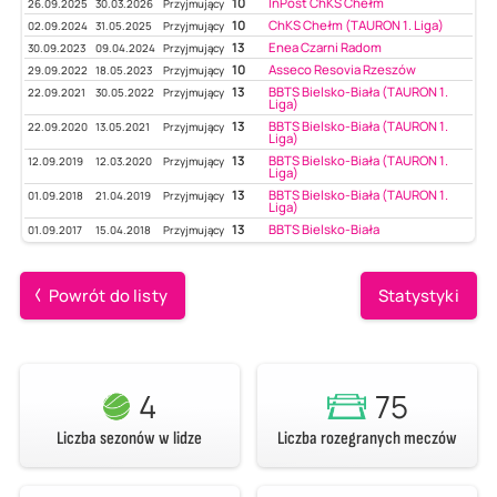
10
InPost ChKS Chełm
26.09.2025
30.03.2026
Przyjmujący
10
ChKS Chełm (TAURON 1. Liga)
02.09.2024
31.05.2025
Przyjmujący
13
Enea Czarni Radom
30.09.2023
09.04.2024
Przyjmujący
10
Asseco Resovia Rzeszów
29.09.2022
18.05.2023
Przyjmujący
13
BBTS Bielsko-Biała (TAURON 1.
22.09.2021
30.05.2022
Przyjmujący
Liga)
13
BBTS Bielsko-Biała (TAURON 1.
22.09.2020
13.05.2021
Przyjmujący
Liga)
13
BBTS Bielsko-Biała (TAURON 1.
12.09.2019
12.03.2020
Przyjmujący
Liga)
13
BBTS Bielsko-Biała (TAURON 1.
01.09.2018
21.04.2019
Przyjmujący
Liga)
13
BBTS Bielsko-Biała
01.09.2017
15.04.2018
Przyjmujący
Powrót do listy
Statystyki
4
75
Liczba sezonów w lidze
Liczba rozegranych meczów