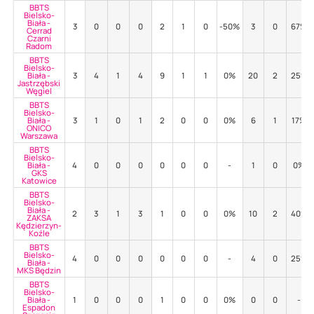
BBTS
Bielsko-
Biała -
3
0
0
0
2
1
0
-50%
3
0
67%
Cerrad
Czarni
Radom
BBTS
Bielsko-
Biała -
3
4
1
4
9
1
1
0%
20
2
25%
Jastrzębski
Węgiel
BBTS
Bielsko-
Biała -
3
1
0
1
2
0
0
0%
6
1
17%
ONICO
Warszawa
BBTS
Bielsko-
Biała -
4
0
0
0
0
0
0
-
1
0
0%
GKS
Katowice
BBTS
Bielsko-
Biała -
2
3
1
3
1
0
0
0%
10
2
40%
ZAKSA
Kędzierzyn-
Koźle
BBTS
Bielsko-
4
0
0
0
0
0
0
-
4
0
25%
Biała -
MKS Będzin
BBTS
Bielsko-
Biała -
1
0
0
0
1
0
0
0%
0
0
-
Espadon