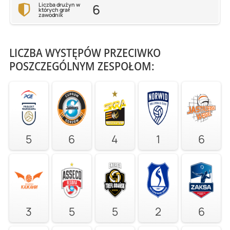
6
Liczba drużyn w
których grał
zawodnik
LICZBA WYSTĘPÓW PRZECIWKO
POSZCZEGÓLNYM ZESPOŁOM:
5
6
4
1
6
3
5
5
2
6