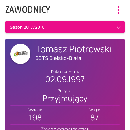
ZAWODNICY
Toggl
navig
Sezon 2017/2018
Tomasz Piotrowski
BBTS Bielsko-Biała
Data urodzenia:
02.09.1997
Pozycja:
Przyjmujący
Wzrost:
Waga:
198
87
Zasięg z wyskoku do ataku: