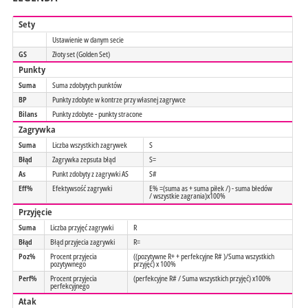
Sety
Ustawienie w danym secie
GS
Złoty set (Golden Set)
Punkty
Suma
Suma zdobytych punktów
BP
Punkty zdobyte w kontrze przy własnej zagrywce
Bilans
Punkty zdobyte - punkty stracone
Zagrywka
Suma
Liczba wszystkich zagrywek
S
Błąd
Zagrywka zepsuta błąd
S=
As
Punkt zdobyty z zagrywki AS
S#
Eff%
Efektywsość zagrywki
E% =(suma as + suma piłek /) - suma błedów
/ wszystkie zagrania)x100%
Przyjęcie
Suma
Liczba przyjęć zagrywki
R
Błąd
Błąd przyjecia zagrywki
R=
Poz%
Procent przyjecia
((pozytywne R+ + perfekcyjne R# )/Suma wszystkich
pozytywnego
przyjęć) x 100%
Perf%
Procent przyjecia
(perfekcyjne R# / Suma wszystkich przyjęć) x100%
perfekcyjnego
Atak