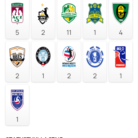
5
2
11
1
4
2
1
2
2
1
1