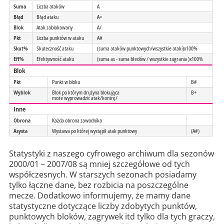
Suma
Liczba ataków
A
Błąd
Błąd ataku
A=
Blok
Atak zablokowany
A/
Pkt
Liczba punktów w ataku
A#
Skut%
Skuteczność ataku
(suma ataków punktowych/wszystkie ataki)x100%
Eff%
Efektywność ataku
(suma as - suma błedów / wszystkie zagrania )x100%
Blok
Pkt
Punkt w bloku
B#
Wyblok
Blok po którym drużyna blokująca
B+
może wyprowadzić atak/kontrę/
Inne
Obrona
Każda obrona zawodnika
Asysta
Wystawa po której wystąpił atak punktowy
(A#)
Statystyki z naszego cyfrowego archiwum dla sezonów
2000/01 – 2007/08 są mniej szczegółowe od tych
współczesnych. W starszych sezonach posiadamy
tylko łączne dane, bez rozbicia na poszczególne
mecze. Dodatkowo informujemy, że mamy dane
statystyczne dotyczące liczby zdobytych punktów,
punktowych bloków, zagrywek itd tylko dla tych graczy,