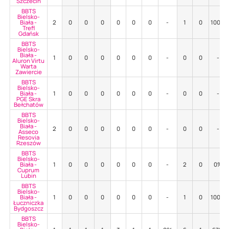
Szczecin
BBTS
Bielsko-
Biała -
2
0
0
0
0
0
0
-
1
0
100%
Trefl
Gdańsk
BBTS
Bielsko-
Biała -
1
0
0
0
0
0
0
-
0
0
-
Aluron Virtu
Warta
Zawiercie
BBTS
Bielsko-
Biała -
1
0
0
0
0
0
0
-
0
0
-
PGE Skra
Bełchatów
BBTS
Bielsko-
Biała -
2
0
0
0
0
0
0
-
0
0
-
Asseco
Resovia
Rzeszów
BBTS
Bielsko-
Biała -
1
0
0
0
0
0
0
-
2
0
0%
Cuprum
Lubin
BBTS
Bielsko-
Biała -
1
0
0
0
0
0
0
-
1
0
100%
Łuczniczka
Bydgoszcz
BBTS
Bielsko-