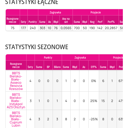
STATYSTYKI ŁĄCZNE
Zagrywka
Przyjecie
Rozegrane
Asy na
mecze
Sety
Punkty
Suma
As
Błąd
set
Suma
Błąd
Neg
Perf
Perf%
Suma
75
177
240
303
10
76
0,0565
700
50
190
142
20,2857
503
STATYSTYKI SEZONOWE
Punkty
Zagrywka
Przyjecie
Rozegrane
mecze
Sety
Suma
BP
Bilans
Suma
Błąd
As
Eff%
Suma
Błąd
Poz%
BBTS
Bielsko-
Biała -
4
0
0
0
1
0
0
0%
6
1
67%
Asseco
Resovia
Rzeszów
BBTS
Bielsko-
Biała -
3
1
0
1
4
0
0
25%
15
2
47%
Indykpol
AZS Olsztyn
BBTS
Bielsko-
Biała -
4
3
2
3
8
2
0
-25%
8
0
63%
Cuprum
Lubin