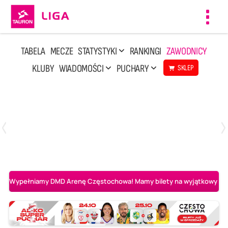
Toggl
navig
TABELA
MECZE
STATYSTYKI
RANKINGI
ZAWODNICY
KLUBY
WIADOMOŚCI
PUCHARY
SKLEP
Poniedziałek, 20 Kwi, 17:30
2
3
Indykpol AZS Olsztyn
PGE GiEK SKRA Bełchatów
Wypełniamy DMD Arenę Częstochowa! Mamy bilety na wyjątkowy mecz 