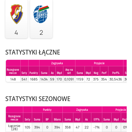
4
2
STATYSTYKI ŁĄCZNE
Zagrywka
Przyjecie
Rozegrane
Asy na
mecze
Sety
Punkty
Suma
As
Błąd
set
Suma
Błąd
Neg
Perf
Perf%
Suma
148
541
1685
1434
59
170
0,1091
1159
72
375
354
30,5436
3015
STATYSTYKI SEZONOWE
Punkty
Zagrywka
Przyjecie
Rozegrane
mecze
Sety
Suma
BP
Bilans
Suma
Błąd
As
Eff%
Suma
Błąd
Poz%
Łącznie
105
394
0
394
358
47
22
-7%
0
0
0%
(28)