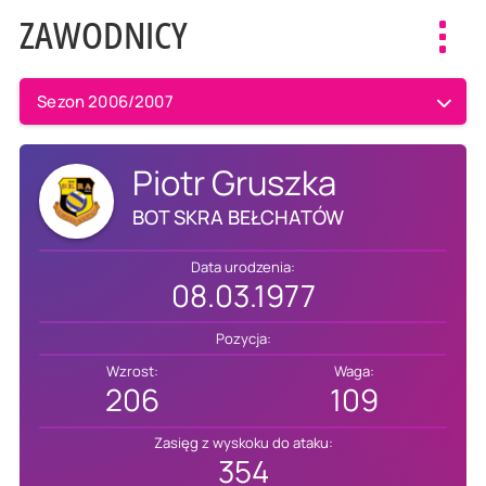
ZAWODNICY
Toggl
navig
Sezon 2006/2007
Piotr Gruszka
BOT SKRA BEŁCHATÓW
Data urodzenia:
08.03.1977
Pozycja:
Wzrost:
Waga:
206
109
Zasięg z wyskoku do ataku:
354