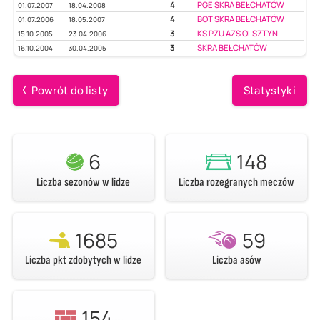
4
PGE SKRA BEŁCHATÓW
01.07.2007
18.04.2008
4
BOT SKRA BEŁCHATÓW
01.07.2006
18.05.2007
3
KS PZU AZS OLSZTYN
15.10.2005
23.04.2006
3
SKRA BEŁCHATÓW
16.10.2004
30.04.2005
Powrót do listy
Statystyki
6
148
Liczba sezonów w lidze
Liczba rozegranych meczów
1685
59
Liczba pkt zdobytych w lidze
Liczba asów
154