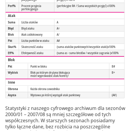
Perf%
Procent przyjecia
(perfekcyjne R# / Suma wszystkich przyjęć) x100%
perfekcyjnego
Atak
Suma
Liczba ataków
A
Błąd
Błąd ataku
A=
Blok
Atak zablokowany
A/
Pkt
Liczba punktów w ataku
A#
Skut%
Skuteczność ataku
(suma ataków punktowych/wszystkie ataki)x100%
Eff%
Efektywność ataku
(suma as - suma błedów / wszystkie zagrania )x100%
Blok
Pkt
Punkt w bloku
B#
Wyblok
Blok po którym drużyna blokująca
B+
może wyprowadzić atak/kontrę/
Inne
Obrona
Każda obrona zawodnika
Asysta
Wystawa po której wystąpił atak punktowy
(A#)
Statystyki z naszego cyfrowego archiwum dla sezonów
2000/01 – 2007/08 są mniej szczegółowe od tych
współczesnych. W starszych sezonach posiadamy
tylko łączne dane, bez rozbicia na poszczególne