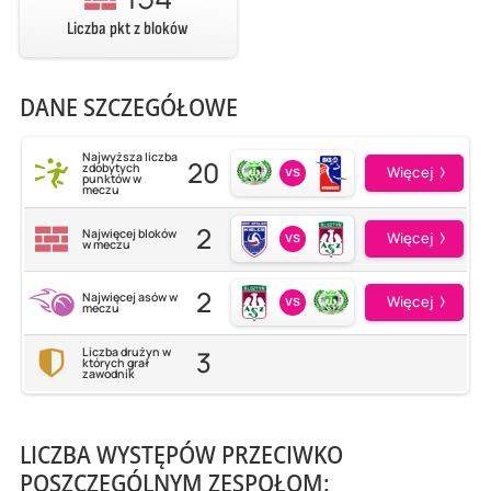
Liczba pkt z bloków
DANE SZCZEGÓŁOWE
Najwyższa liczba
20
zdobytych
vs
Więcej
punktów w
meczu
2
Najwięcej bloków
vs
Więcej
w meczu
2
Najwięcej asów w
vs
Więcej
meczu
3
Liczba drużyn w
których grał
zawodnik
LICZBA WYSTĘPÓW PRZECIWKO
POSZCZEGÓLNYM ZESPOŁOM: