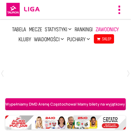
Toggl
navig
TABELA
MECZE
STATYSTYKI
RANKINGI
ZAWODNICY
KLUBY
WIADOMOŚCI
PUCHARY
SKLEP
Poniedziałek, 20 Kwi, 17:30
2
3
Indykpol AZS Olsztyn
PGE GiEK SKRA Bełchatów
Wypełniamy DMD Arenę Częstochowa! Mamy bilety na wyjątkowy mecz 