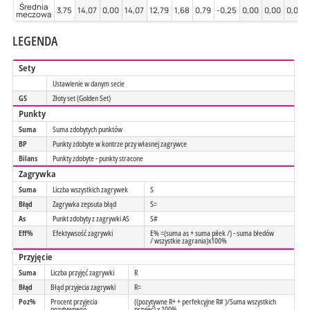
Średnia
3,75
14,07
0,00
14,07
12,79
1,68
0,79
-0,25
0,00
0,00
0,00
meczowa
LEGENDA
Sety
Ustawienie w danym secie
GS
Złoty set (Golden Set)
Punkty
Suma
Suma zdobytych punktów
BP
Punkty zdobyte w kontrze przy własnej zagrywce
Bilans
Punkty zdobyte - punkty stracone
Zagrywka
Suma
Liczba wszystkich zagrywek
S
Błąd
Zagrywka zepsuta błąd
S=
As
Punkt zdobyty z zagrywki AS
S#
Eff%
Efektywsość zagrywki
E% =(suma as + suma piłek /) - suma błedów
/ wszystkie zagrania)x100%
Przyjęcie
Suma
Liczba przyjęć zagrywki
R
Błąd
Błąd przyjecia zagrywki
R=
Poz%
Procent przyjecia
((pozytywne R+ + perfekcyjne R# )/Suma wszystkich
pozytywnego
przyjęć) x 100%