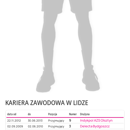
KARIERA ZAWODOWA W LIDZE
data od
do
Pozycja
Numer
Drużyna
9
Indykpol AZS Olsztyn
22.11.2012
30.06.2013
Przyjmujący
3
Delecta Bydgoszcz
02.09.2009
02.06.2010
Przyjmujący