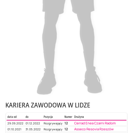
KARIERA ZAWODOWA W LIDZE
data od
do
Pozycja
Numer
Drużyna
12
Cerrad Enea Czarni Radom
29.09.2022
01.12.2022
Rozgrywający
12
Asseco Resovia Rzeszów
01.10.2021
31.05.2022
Rozgrywający