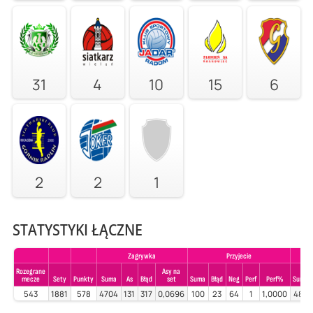
31
4
10
15
6
2
2
1
STATYSTYKI ŁĄCZNE
Zagrywka
Przyjecie
Rozegrane
Asy na
mecze
Sety
Punkty
Suma
As
Błąd
set
Suma
Błąd
Neg
Perf
Perf%
Suma
543
1881
578
4704
131
317
0,0696
100
23
64
1
1,0000
488