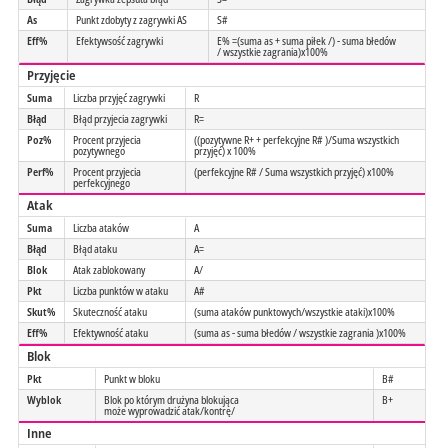
As
Punkt zdobyty z zagrywki AS
S#
Eff%
Efektywsość zagrywki
E% =(suma as + suma piłek /) - suma błedów
/ wszystkie zagrania)x100%
Przyjęcie
Suma
Liczba przyjęć zagrywki
R
Błąd
Błąd przyjecia zagrywki
R=
Poz%
Procent przyjecia
((pozytywne R+ + perfekcyjne R# )/Suma wszystkich
pozytywnego
przyjęć) x 100%
Perf%
Procent przyjecia
(perfekcyjne R# / Suma wszystkich przyjęć) x100%
perfekcyjnego
Atak
Suma
Liczba ataków
A
Błąd
Błąd ataku
A=
Blok
Atak zablokowany
A/
Pkt
Liczba punktów w ataku
A#
Skut%
Skuteczność ataku
(suma ataków punktowych/wszystkie ataki)x100%
Eff%
Efektywność ataku
(suma as - suma błedów / wszystkie zagrania )x100%
Blok
Pkt
Punkt w bloku
B#
Wyblok
Blok po którym drużyna blokująca
B+
może wyprowadzić atak/kontrę/
Inne