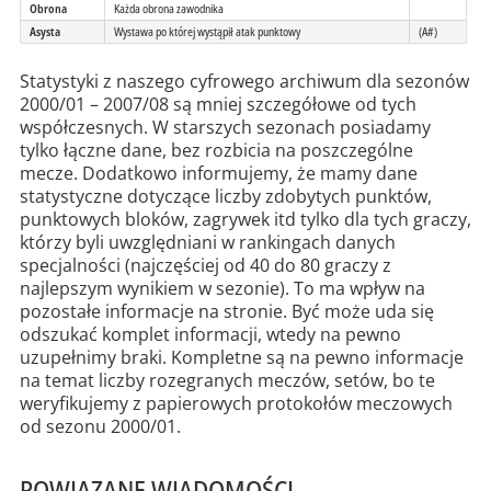
Obrona
Każda obrona zawodnika
Asysta
Wystawa po której wystąpił atak punktowy
(A#)
Statystyki z naszego cyfrowego archiwum dla sezonów
2000/01 – 2007/08 są mniej szczegółowe od tych
współczesnych. W starszych sezonach posiadamy
tylko łączne dane, bez rozbicia na poszczególne
mecze. Dodatkowo informujemy, że mamy dane
statystyczne dotyczące liczby zdobytych punktów,
punktowych bloków, zagrywek itd tylko dla tych graczy,
którzy byli uwzględniani w rankingach danych
specjalności (najczęściej od 40 do 80 graczy z
najlepszym wynikiem w sezonie). To ma wpływ na
pozostałe informacje na stronie. Być może uda się
odszukać komplet informacji, wtedy na pewno
uzupełnimy braki. Kompletne są na pewno informacje
na temat liczby rozegranych meczów, setów, bo te
weryfikujemy z papierowych protokołów meczowych
od sezonu 2000/01.
POWIĄZANE WIADOMOŚCI