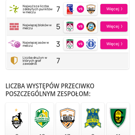
7
Najwyższa liczba
vs
Więcej
zdobytych punktów
w meczu
5
Najwięcej bloków w
vs
Więcej
meczu
3
Najwięcej asów w
vs
Więcej
meczu
7
Liczba drużyn w
których grał
zawodnik
LICZBA WYSTĘPÓW PRZECIWKO
POSZCZEGÓLNYM ZESPOŁOM: