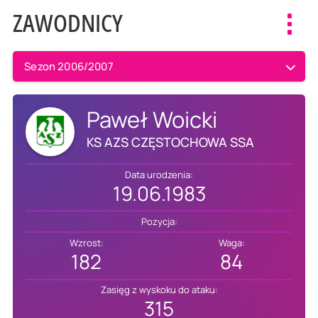
ZAWODNICY
Toggl
navig
Sezon 2006/2007
Paweł Woicki
KS AZS CZĘSTOCHOWA SSA
Data urodzenia:
19.06.1983
Pozycja:
Wzrost:
Waga:
182
84
Zasięg z wyskoku do ataku:
315