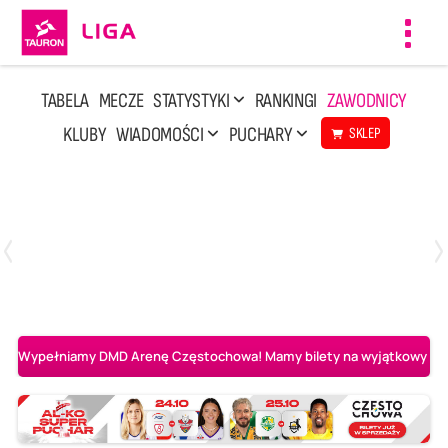
Toggl
navig
TABELA
MECZE
STATYSTYKI
RANKINGI
ZAWODNICY
KLUBY
WIADOMOŚCI
PUCHARY
SKLEP
Poniedziałek, 20 Kwi, 17:30
2
3
Indykpol AZS Olsztyn
PGE GiEK SKRA Bełchatów
Wypełniamy DMD Arenę Częstochowa! Mamy bilety na wyjątkowy mecz 