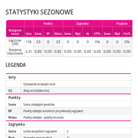
STATYSTYKI SEZONOWE
Punkty
Zagrywka
Przyjecie
Rozegrane
mecze
Sety
Suma
BP
Bilans
Suma
Błąd
As
Eff%
Suma
Błąd
Poz%
Per
Łącznie
118
23
0
23
0
0
0
0%
0
0
0%
0
(28)
Średnia
4,21
0,82
0,00
0,82
0,00
0,00
0,00
0,00
0,00
0,00
0,00
0,
meczowa
LEGENDA
Sety
Ustawienie w danym secie
GS
Złoty set (Golden Set)
Punkty
Suma
Suma zdobytych punktów
BP
Punkty zdobyte w kontrze przy własnej zagrywce
Bilans
Punkty zdobyte - punkty stracone
Zagrywka
Suma
Liczba wszystkich zagrywek
S
Błąd
Zagrywka zepsuta błąd
S=