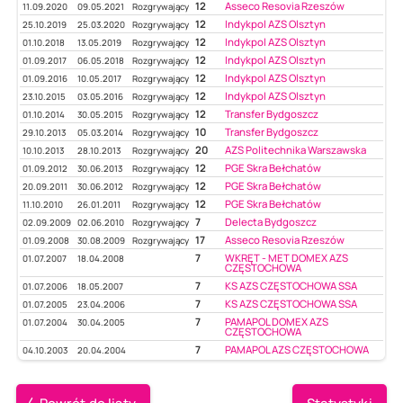
12
Asseco Resovia Rzeszów
11.09.2020
09.05.2021
Rozgrywający
12
Indykpol AZS Olsztyn
25.10.2019
25.03.2020
Rozgrywający
12
Indykpol AZS Olsztyn
01.10.2018
13.05.2019
Rozgrywający
12
Indykpol AZS Olsztyn
01.09.2017
06.05.2018
Rozgrywający
12
Indykpol AZS Olsztyn
01.09.2016
10.05.2017
Rozgrywający
12
Indykpol AZS Olsztyn
23.10.2015
03.05.2016
Rozgrywający
12
Transfer Bydgoszcz
01.10.2014
30.05.2015
Rozgrywający
10
Transfer Bydgoszcz
29.10.2013
05.03.2014
Rozgrywający
20
AZS Politechnika Warszawska
10.10.2013
28.10.2013
Rozgrywający
12
PGE Skra Bełchatów
01.09.2012
30.06.2013
Rozgrywający
12
PGE Skra Bełchatów
20.09.2011
30.06.2012
Rozgrywający
12
PGE Skra Bełchatów
11.10.2010
26.01.2011
Rozgrywający
7
Delecta Bydgoszcz
02.09.2009
02.06.2010
Rozgrywający
17
Asseco Resovia Rzeszów
01.09.2008
30.08.2009
Rozgrywający
7
WKRĘT - MET DOMEX AZS
01.07.2007
18.04.2008
CZĘSTOCHOWA
7
KS AZS CZĘSTOCHOWA SSA
01.07.2006
18.05.2007
7
KS AZS CZĘSTOCHOWA SSA
01.07.2005
23.04.2006
7
PAMAPOL DOMEX AZS
01.07.2004
30.04.2005
CZĘSTOCHOWA
7
PAMAPOL AZS CZĘSTOCHOWA
04.10.2003
20.04.2004
Powrót do listy
Statystyki