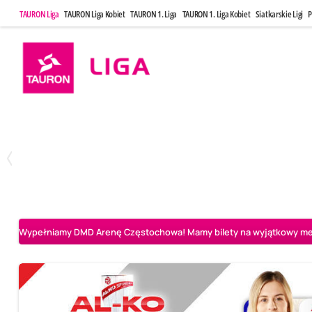
TAURON Liga
TAURON Liga Kobiet
TAURON 1. Liga
TAURON 1. Liga Kobiet
Siatkarskie Ligi
P
Poniedziałek, 20 Kwi, 17:30
Sobota, 25 Kw
2
3
Indykpol AZS Olsztyn
PGE GiEK SKRA Bełchatów
Aluron CMC Warta Za
Wypełniamy DMD Arenę Częstochowa! Mamy bilety na wyjątkowy mecz 