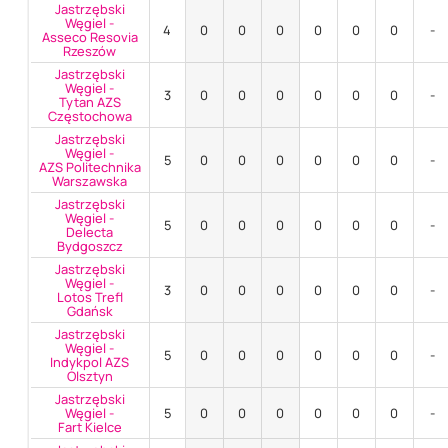
Jastrzębski
Węgiel -
4
0
0
0
0
0
0
-
Asseco Resovia
Rzeszów
Jastrzębski
Węgiel -
3
0
0
0
0
0
0
-
Tytan AZS
Częstochowa
Jastrzębski
Węgiel -
5
0
0
0
0
0
0
-
AZS Politechnika
Warszawska
Jastrzębski
Węgiel -
5
0
0
0
0
0
0
-
Delecta
Bydgoszcz
Jastrzębski
Węgiel -
3
0
0
0
0
0
0
-
Lotos Trefl
Gdańsk
Jastrzębski
Węgiel -
5
0
0
0
0
0
0
-
Indykpol AZS
Olsztyn
Jastrzębski
Węgiel -
5
0
0
0
0
0
0
-
Fart Kielce