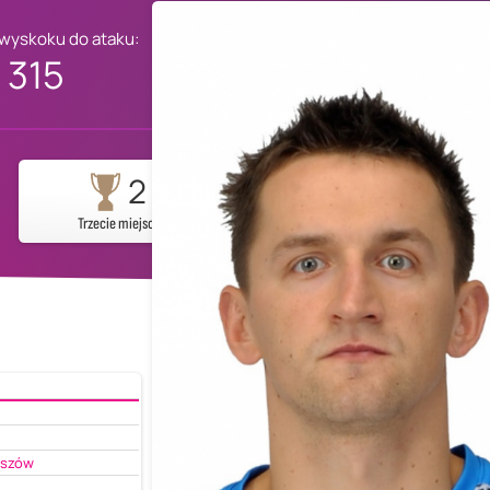
 wyskoku do ataku:
315
2
Trzecie miejsce
eszów