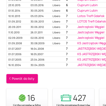
6
Cuprum Lubin
23.10.2015
03.05.2016
Libero
6
Cuprum Lubin
01.10.2014
30.05.2015
Libero
7
Lotos Trefl Gdańsk
10.10.2013
05.03.2014
Libero
7
LOTOS Trefl Gdańs
01.09.2012
30.06.2013
Libero
7
Jastrzębski Węgiel
20.09.2011
30.06.2012
Libero
7
Jastrzębski Węgiel
11.10.2010
26.01.2011
Libero
7
Jastrzębski Węgiel
02.09.2009
02.06.2010
Libero
7
KS Jastrzębski Węgi
01.09.2008
30.08.2009
Libero
7
JASTRZĘBSKI WĘGI
01.07.2007
18.04.2008
7
KS JASTRZĘBSKI WĘG
01.07.2006
18.05.2007
7
KS JASTRZĘBSKI WĘ
01.07.2005
23.04.2006
7
JASTRZĘBSKI WĘGIE
16.10.2004
30.04.2005
Powrót do listy
16
427
Liczba sezonów w lidze
Liczba rozegranych meczów
Li