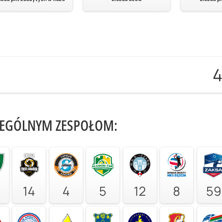
ZEGÓLNYM ZESPOŁOM:
14
4
5
12
8
59