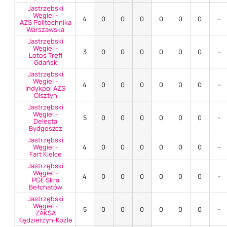
Jastrzębski
Węgiel -
4
0
0
0
0
0
0
-
AZS Politechnika
Warszawska
Jastrzębski
Węgiel -
3
0
0
0
0
0
0
-
Lotos Trefl
Gdańsk
Jastrzębski
Węgiel -
4
0
0
0
0
0
0
-
Indykpol AZS
Olsztyn
Jastrzębski
Węgiel -
5
0
0
0
0
0
0
-
Delecta
Bydgoszcz
Jastrzębski
Węgiel -
4
0
0
0
0
0
0
-
Fart Kielce
Jastrzębski
Węgiel -
4
0
0
0
0
0
0
-
PGE Skra
Bełchatów
Jastrzębski
Węgiel -
5
0
0
0
0
0
0
-
ZAKSA
Kędzierzyn-Koźle