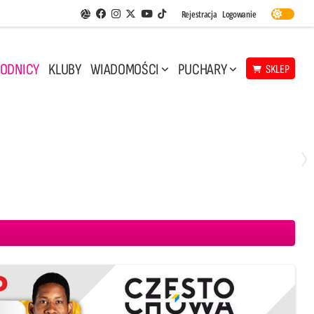
Facebook
Instagram
Twitter
Youtube
Rejestracja
Logowanie
Aplikacja Siatkarskie Ligi
TikTok
ODNICY
KLUBY
WIADOMOŚCI
PUCHARY
SKLEP
Środa, 29 Kwi, 17:30
3
1
eco Resovia Rzeszów
BOGDANKA LUK Lublin
Aluron CMC Warta Zawiercie