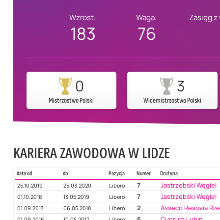
Wzrost:
Waga:
Zasięg z
183
76
0
3
Mistrzostwo Polski
Wicemistrzostwo Polski
KARIERA ZAWODOWA W LIDZE
data od
do
Pozycja
Numer
Drużyna
7
Jastrzębski Węgiel
25.10.2019
25.03.2020
Libero
7
Jastrzębski Węgiel
01.10.2018
13.05.2019
Libero
2
Asseco Resovia Rz
01.09.2017
06.05.2018
Libero
6
Cuprum Lubin
01.09.2016
10.05.2017
Libero