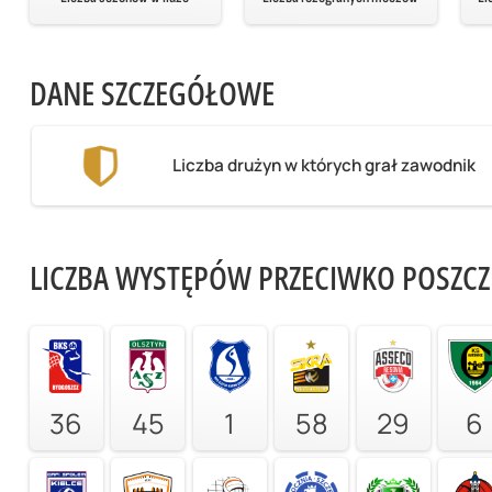
DANE SZCZEGÓŁOWE
Liczba drużyn w których grał zawodnik
LICZBA WYSTĘPÓW PRZECIWKO POSZC
36
45
1
58
29
6