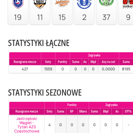
19
11
15
2
37
9
STATYSTYKI ŁĄCZNE
Zagrywka
Rozegrane mecze
Sety
Punkty
Suma
As
Błąd
Asy na set
Suma
427
1559
0
0
0
0
0,0000
8195
STATYSTYKI SEZONOWE
Punkty
Zagrywka
Rozegrane mecze
Sety
Suma
BP
Bilans
Suma
Błąd
As
Eff%
Jastrzębski
Węgiel -
4
0
0
0
0
0
0
-
Tytan AZS
Częstochowa