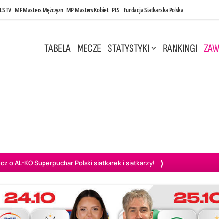
LS TV
MP Masters Mężczyzn
MP Masters Kobiet
PLS
Fundacja Siatkarska Polska
TABELA
MECZE
STATYSTYKI
RANKINGI
ZAW
i, 14:45
Poniedziałek, 27 Kwi, 20:00
3
0
3
2
wiercie
BOGDANKA LUK Lublin
PGE Projekt Warszawa
Ass
o AL-KO Superpuchar Polski siatkarek i siatkarzy!