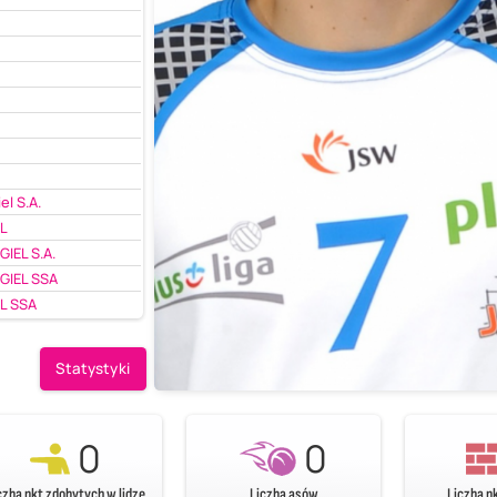
k
el S.A.
EL
IEL S.A.
GIEL SSA
L SSA
Statystyki
0
0
czba pkt zdobytych w lidze
Liczba asów
Liczba p