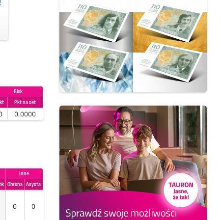
Blok
kt
Pkt na set
0
0,0000
Inne
ok
Obrona
Asysta
0
0