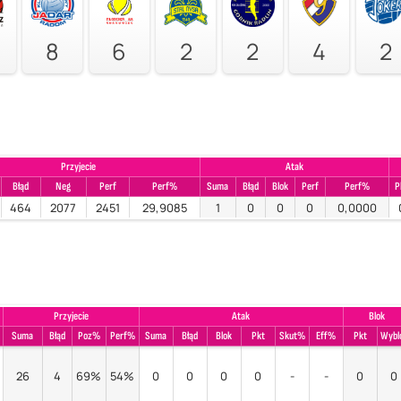
8
6
2
2
4
2
Przyjecie
Atak
Błąd
Neg
Perf
Perf%
Suma
Błąd
Blok
Perf
Perf%
P
464
2077
2451
29,9085
1
0
0
0
0,0000
Przyjecie
Atak
Blok
Suma
Błąd
Poz%
Perf%
Suma
Błąd
Blok
Pkt
Skut%
Eff%
Pkt
Wybl
26
4
69%
54%
0
0
0
0
-
-
0
0