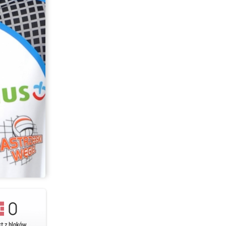
0
kt z bloków