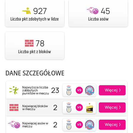
927
45
Liczba pkt zdobytych w lidze
Liczba asów
78
Liczba pkt z bloków
DANE SZCZEGÓŁOWE
23
Najwyższa liczba
vs
Więcej
zdobytych
punktów w meczu
2
Najwięcej bloków
vs
Więcej
w meczu
2
Najwięcej asów w
vs
Więcej
meczu