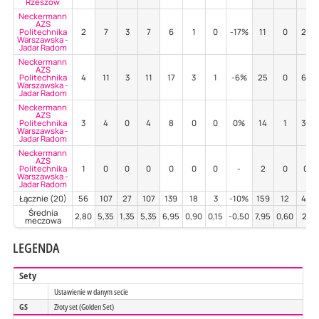
Rzeszów
Neckermann
AZS
Politechnika
2
7
3
7
6
1
0
-17%
11
0
27%
Warszawska -
Jadar Radom
Neckermann
AZS
Politechnika
4
11
3
11
17
3
1
-6%
25
0
60%
Warszawska -
Jadar Radom
Neckermann
AZS
Politechnika
3
4
0
4
8
0
0
0%
14
1
36%
Warszawska -
Jadar Radom
Neckermann
AZS
Politechnika
1
0
0
0
0
0
0
-
2
0
0%
Warszawska -
Jadar Radom
Łącznie (20)
56
107
27
107
139
18
3
-10%
159
12
43%
Średnia
2,80
5,35
1,35
5,35
6,95
0,90
0,15
-0,50
7,95
0,60
2,14
meczowa
LEGENDA
Sety
Ustawienie w danym secie
GS
Złoty set (Golden Set)