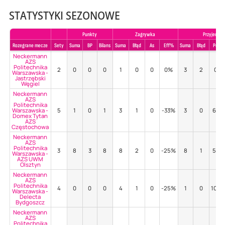
STATYSTYKI SEZONOWE
Punkty
Zagrywka
Przyjecie
Rozegrane mecze
Sety
Suma
BP
Bilans
Suma
Błąd
As
Eff%
Suma
Błąd
Poz%
Neckermann
AZS
Politechnika
2
0
0
0
1
0
0
0%
3
2
0%
Warszawska -
Jastrzębski
Węgiel
Neckermann
AZS
Politechnika
Warszawska -
5
1
0
1
3
1
0
-33%
3
0
67%
Domex Tytan
AZS
Częstochowa
Neckermann
AZS
Politechnika
3
8
3
8
8
2
0
-25%
8
1
50%
Warszawska -
AZS UWM
Olsztyn
Neckermann
AZS
Politechnika
4
0
0
0
4
1
0
-25%
1
0
100
Warszawska -
Delecta
Bydgoszcz
Neckermann
AZS
Politechnika