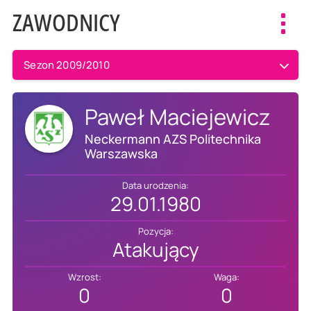
ZAWODNICY
Toggl
navig
Sezon 2009/2010
Paweł Maciejewicz
Neckermann AZS Politechnika
Warszawska
Data urodzenia:
29.01.1980
Pozycja:
Atakujący
Wzrost:
Waga:
0
0