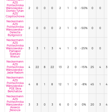
AZS
Politechnika
Warszawska -
2
0
0
0
2
1
0
-50%
0
0
-
Domex Tytan
AZS
Częstochowa
Neckermann
AZS
Politechnika
2
0
0
0
2
1
0
-50%
0
0
-
Warszawska -
Delecta
Bydgoszcz
Neckermann
AZS
Politechnika
Warszawska -
3
3
1
3
4
1
0
-25%
0
0
-
Pamapol
Siatkarz
Wieluń
Neckermann
AZS
Politechnika
4
22
8
22
13
2
0
-15%
25
4
36%
Warszawska -
Jadar Radom
Neckermann
AZS
Politechnika
4
8
1
8
12
1
0
-8%
45
1
42%
Warszawska -
PGE Skra
Bełchatów
Neckermann
AZS
Politechnika
Warszawska -
3
3
0
3
6
0
0
0%
20
3
40%
Asseco
Resovia