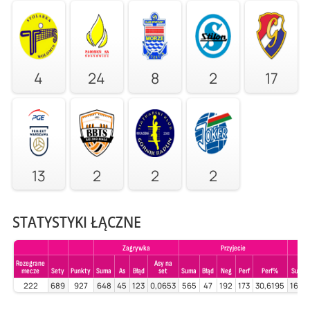
4
24
8
2
17
13
2
2
2
STATYSTYKI ŁĄCZNE
Zagrywka
Przyjecie
Rozegrane
Asy na
mecze
Sety
Punkty
Suma
As
Błąd
set
Suma
Błąd
Neg
Perf
Perf%
Suma
222
689
927
648
45
123
0,0653
565
47
192
173
30,6195
1660