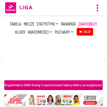
Toggl
navig
TABELA
MECZE
STATYSTYKI
RANKINGI
ZAWODNICY
KLUBY
WIADOMOŚCI
PUCHARY
SKLEP
Niedziela, 10 Maj, 14:45
3
1
Aluron CMC Warta Zawiercie
BOGDANKA LUK Lublin
Wypełniamy DMD Arenę Częstochowa! Mamy bilety na wyjątkowy mecz 