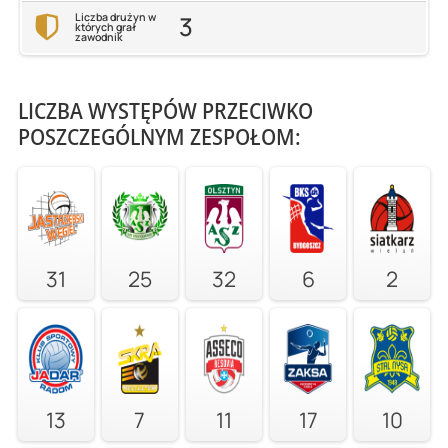
3
Liczba drużyn w
których grał
zawodnik
LICZBA WYSTĘPÓW PRZECIWKO
POSZCZEGÓLNYM ZESPOŁOM:
31
25
32
6
2
13
7
11
17
10