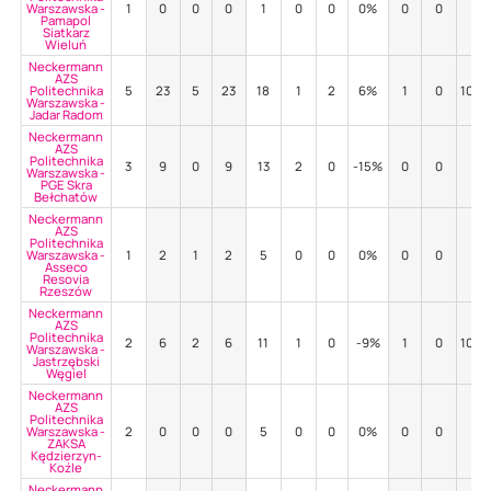
Warszawska -
1
0
0
0
1
0
0
0%
0
0
-
Pamapol
Siatkarz
Wieluń
Neckermann
AZS
Politechnika
5
23
5
23
18
1
2
6%
1
0
100
Warszawska -
Jadar Radom
Neckermann
AZS
Politechnika
3
9
0
9
13
2
0
-15%
0
0
-
Warszawska -
PGE Skra
Bełchatów
Neckermann
AZS
Politechnika
Warszawska -
1
2
1
2
5
0
0
0%
0
0
-
Asseco
Resovia
Rzeszów
Neckermann
AZS
Politechnika
2
6
2
6
11
1
0
-9%
1
0
100
Warszawska -
Jastrzębski
Węgiel
Neckermann
AZS
Politechnika
Warszawska -
2
0
0
0
5
0
0
0%
0
0
-
ZAKSA
Kędzierzyn-
Koźle
Neckermann