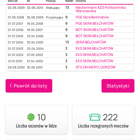
data od
do
Pozycja
Numer
Drużyna
13
Neckermann AZS Politechnika
02.09.2009
02.06.2010
Atakujący
Warszawska
9
PGE Skra Bełchatów
01.09.2008
30.08.2009
Przyjmujący
9
PGE SKRA BEŁCHATÓW
01.07.2007
18.04.2008
9
BOT SKRA BEŁCHATÓW
01.07.2006
18.05.2007
9
BOT SKRA BEŁCHATÓW
01.07.2005
23.04.2006
13
SKRA BEŁCHATÓW
01.07.2004
30.04.2005
3
EKS SKRA BEŁCHATÓW
01.07.2003
20.04.2004
3
EKS SKRA BEŁCHATÓW
01.07.2002
07.05.2003
3
EKS SKRA BEŁCHATÓW
12.10.2001
27.04.2002
3
STILON MERYL GORZÓW
29.09.2000
30.06.2001
Powrót do listy
Statystyki
10
222
Liczba sezonów w lidze
Liczba rozegranych meczów