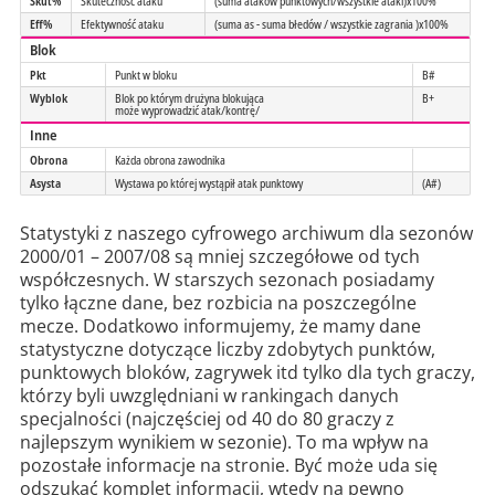
Skut%
Skuteczność ataku
(suma ataków punktowych/wszystkie ataki)x100%
Eff%
Efektywność ataku
(suma as - suma błedów / wszystkie zagrania )x100%
Blok
Pkt
Punkt w bloku
B#
Wyblok
Blok po którym drużyna blokująca
B+
może wyprowadzić atak/kontrę/
Inne
Obrona
Każda obrona zawodnika
Asysta
Wystawa po której wystąpił atak punktowy
(A#)
Statystyki z naszego cyfrowego archiwum dla sezonów
2000/01 – 2007/08 są mniej szczegółowe od tych
współczesnych. W starszych sezonach posiadamy
tylko łączne dane, bez rozbicia na poszczególne
mecze. Dodatkowo informujemy, że mamy dane
statystyczne dotyczące liczby zdobytych punktów,
punktowych bloków, zagrywek itd tylko dla tych graczy,
którzy byli uwzględniani w rankingach danych
specjalności (najczęściej od 40 do 80 graczy z
najlepszym wynikiem w sezonie). To ma wpływ na
pozostałe informacje na stronie. Być może uda się
odszukać komplet informacji, wtedy na pewno