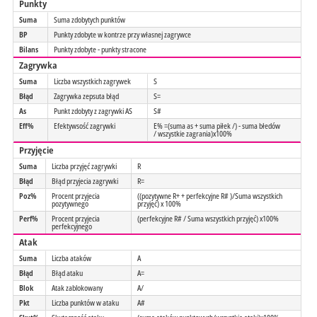
Punkty
Suma
Suma zdobytych punktów
BP
Punkty zdobyte w kontrze przy własnej zagrywce
Bilans
Punkty zdobyte - punkty stracone
Zagrywka
Suma
Liczba wszystkich zagrywek
S
Błąd
Zagrywka zepsuta błąd
S=
As
Punkt zdobyty z zagrywki AS
S#
Eff%
Efektywsość zagrywki
E% =(suma as + suma piłek /) - suma błedów
/ wszystkie zagrania)x100%
Przyjęcie
Suma
Liczba przyjęć zagrywki
R
Błąd
Błąd przyjecia zagrywki
R=
Poz%
Procent przyjecia
((pozytywne R+ + perfekcyjne R# )/Suma wszystkich
pozytywnego
przyjęć) x 100%
Perf%
Procent przyjecia
(perfekcyjne R# / Suma wszystkich przyjęć) x100%
perfekcyjnego
Atak
Suma
Liczba ataków
A
Błąd
Błąd ataku
A=
Blok
Atak zablokowany
A/
Pkt
Liczba punktów w ataku
A#