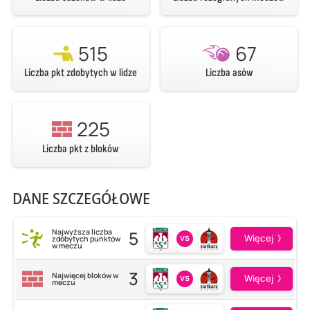
515
67
Liczba pkt zdobytych w lidze
Liczba asów
225
Liczba pkt z bloków
DANE SZCZEGÓŁOWE
5
Najwyższa liczba
vs
Więcej
zdobytych punktów
w meczu
3
Najwięcej bloków w
vs
Więcej
meczu