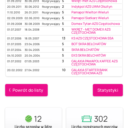
5
Wkręt-met AZS Częstochowa
01.09.2012
30.06.2013
Rozgrywający
2
Indykpol AZS UWM Olsztyn
20.09.2011
30.06.2012
Rozgrywający
5
Pamapol Wielton Wieluń
11.10.2010
26.01.2011
Rozgrywający
5
Pamapol Siatkarz Wieluń
02.09.2009
02.06.2010
Rozgrywający
5
Domex Tytan AZS Częstochowa
01.09.2008
30.08.2009
Rozgrywający
5
WKRĘT - MET DOMEX AZS
01.07.2007
18.04.2008
CZĘSTOCHOWA
13
KS AZS CZĘSTOCHOWA SSA
01.07.2006
18.05.2007
5
BOT SKRA BEŁCHATÓW
01.07.2005
23.04.2006
5
SKRA BEŁCHATÓW
01.07.2004
30.04.2005
5
EKS SKRA BEŁCHATÓW
04.10.2003
20.04.2004
3
GALAXIA PAMAPOL KAFFEE AZS
01.07.2002
07.05.2003
CZĘSTOCHOWA
10
GALAXIA STARTER BANK
20.02.2002
27.04.2002
CZĘSTOCHOWA AZS
Powrót do listy
Statystyki
12
302
Liczba sezonów w lidze
Liczba rozegranych meczów