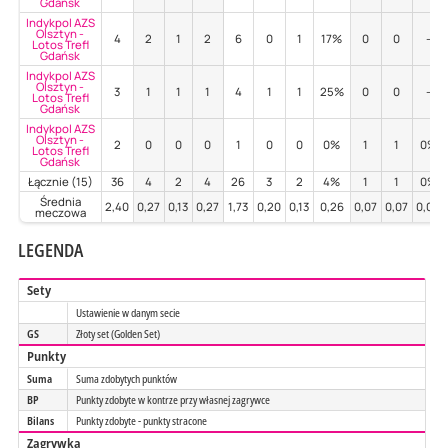
Gdańsk
Indykpol AZS
Olsztyn -
4
2
1
2
6
0
1
17%
0
0
-
Lotos Trefl
Gdańsk
Indykpol AZS
Olsztyn -
3
1
1
1
4
1
1
25%
0
0
-
Lotos Trefl
Gdańsk
Indykpol AZS
Olsztyn -
2
0
0
0
1
0
0
0%
1
1
0%
Lotos Trefl
Gdańsk
Łącznie (15)
36
4
2
4
26
3
2
4%
1
1
0%
Średnia
2,40
0,27
0,13
0,27
1,73
0,20
0,13
0,26
0,07
0,07
0,00
meczowa
LEGENDA
Sety
Ustawienie w danym secie
GS
Złoty set (Golden Set)
Punkty
Suma
Suma zdobytych punktów
BP
Punkty zdobyte w kontrze przy własnej zagrywce
Bilans
Punkty zdobyte - punkty stracone
Zagrywka