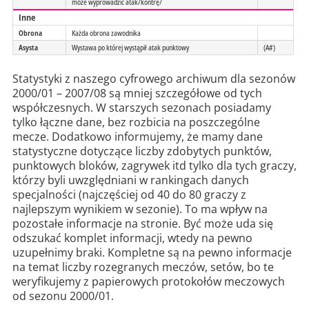
może wyprowadzić atak/kontrę/
Inne
Obrona
Każda obrona zawodnika
Asysta
Wystawa po której wystąpił atak punktowy
(A#)
Statystyki z naszego cyfrowego archiwum dla sezonów
2000/01 – 2007/08 są mniej szczegółowe od tych
współczesnych. W starszych sezonach posiadamy
tylko łączne dane, bez rozbicia na poszczególne
mecze. Dodatkowo informujemy, że mamy dane
statystyczne dotyczące liczby zdobytych punktów,
punktowych bloków, zagrywek itd tylko dla tych graczy,
którzy byli uwzględniani w rankingach danych
specjalności (najczęściej od 40 do 80 graczy z
najlepszym wynikiem w sezonie). To ma wpływ na
pozostałe informacje na stronie. Być może uda się
odszukać komplet informacji, wtedy na pewno
uzupełnimy braki. Kompletne są na pewno informacje
na temat liczby rozegranych meczów, setów, bo te
weryfikujemy z papierowych protokołów meczowych
od sezonu 2000/01.