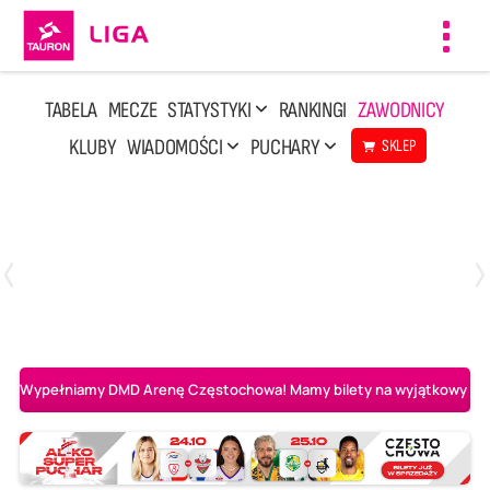
Toggl
navig
TABELA
MECZE
STATYSTYKI
RANKINGI
ZAWODNICY
KLUBY
WIADOMOŚCI
PUCHARY
SKLEP
Sobota, 8 Sie, 10:00
2
0
Ślepsk Malow Suwałki
PGE Projekt Warszawa
Wypełniamy DMD Arenę Częstochowa! Mamy bilety na wyjątkowy mecz 