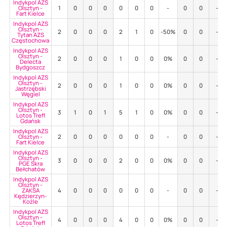
Indykpol AZS
Olsztyn -
1
0
0
0
0
0
0
-
0
0
-
Fart Kielce
Indykpol AZS
Olsztyn -
2
0
0
0
2
1
0
-50%
0
0
-
Tytan AZS
Częstochowa
Indykpol AZS
Olsztyn -
2
0
0
0
1
0
0
0%
0
0
-
Delecta
Bydgoszcz
Indykpol AZS
Olsztyn -
2
0
0
0
1
0
0
0%
0
0
-
Jastrzębski
Węgiel
Indykpol AZS
Olsztyn -
3
1
0
1
5
1
0
0%
0
0
-
Lotos Trefl
Gdańsk
Indykpol AZS
Olsztyn -
2
0
0
0
0
0
0
-
0
0
-
Fart Kielce
Indykpol AZS
Olsztyn -
3
0
0
0
2
0
0
0%
0
0
-
PGE Skra
Bełchatów
Indykpol AZS
Olsztyn -
ZAKSA
4
0
0
0
0
0
0
-
0
0
-
Kędzierzyn-
Koźle
Indykpol AZS
Olsztyn -
4
0
0
0
4
0
0
0%
0
0
-
Lotos Trefl