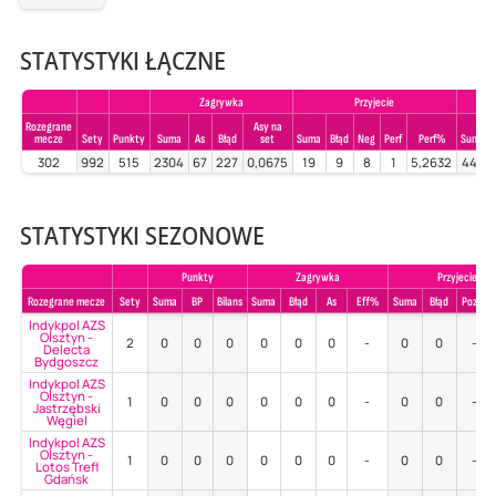
STATYSTYKI ŁĄCZNE
Zagrywka
Przyjecie
Rozegrane
Asy na
mecze
Sety
Punkty
Suma
As
Błąd
set
Suma
Błąd
Neg
Perf
Perf%
Suma
302
992
515
2304
67
227
0,0675
19
9
8
1
5,2632
449
STATYSTYKI SEZONOWE
Punkty
Zagrywka
Przyjecie
Rozegrane mecze
Sety
Suma
BP
Bilans
Suma
Błąd
As
Eff%
Suma
Błąd
Poz%
Indykpol AZS
Olsztyn -
2
0
0
0
0
0
0
-
0
0
-
Delecta
Bydgoszcz
Indykpol AZS
Olsztyn -
1
0
0
0
0
0
0
-
0
0
-
Jastrzębski
Węgiel
Indykpol AZS
Olsztyn -
1
0
0
0
0
0
0
-
0
0
-
Lotos Trefl
Gdańsk