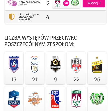
2
Najwięcej asów w
vs
Więcej
meczu
4
Liczba drużyn w
których grał
zawodnik
LICZBA WYSTĘPÓW PRZECIWKO
POSZCZEGÓLNYM ZESPOŁOM:
13
21
9
22
25