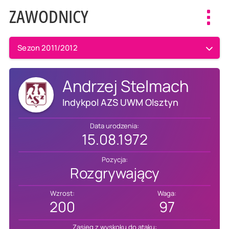
ZAWODNICY
Toggl
navig
Sezon 2011/2012
Andrzej Stelmach
Indykpol AZS UWM Olsztyn
Data urodzenia:
15.08.1972
Pozycja:
Rozgrywający
Wzrost:
Waga:
200
97
Zasięg z wyskoku do ataku: