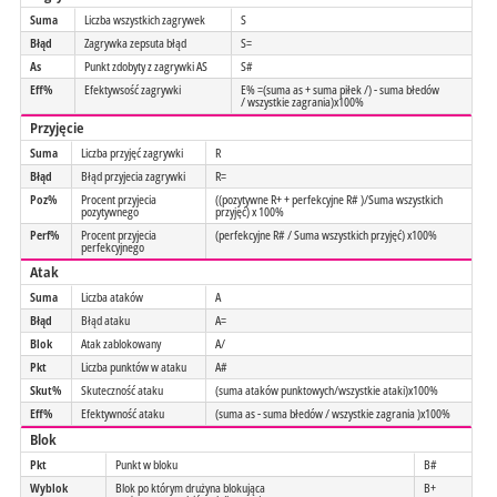
Suma
Liczba wszystkich zagrywek
S
Błąd
Zagrywka zepsuta błąd
S=
As
Punkt zdobyty z zagrywki AS
S#
Eff%
Efektywsość zagrywki
E% =(suma as + suma piłek /) - suma błedów
/ wszystkie zagrania)x100%
Przyjęcie
Suma
Liczba przyjęć zagrywki
R
Błąd
Błąd przyjecia zagrywki
R=
Poz%
Procent przyjecia
((pozytywne R+ + perfekcyjne R# )/Suma wszystkich
pozytywnego
przyjęć) x 100%
Perf%
Procent przyjecia
(perfekcyjne R# / Suma wszystkich przyjęć) x100%
perfekcyjnego
Atak
Suma
Liczba ataków
A
Błąd
Błąd ataku
A=
Blok
Atak zablokowany
A/
Pkt
Liczba punktów w ataku
A#
Skut%
Skuteczność ataku
(suma ataków punktowych/wszystkie ataki)x100%
Eff%
Efektywność ataku
(suma as - suma błedów / wszystkie zagrania )x100%
Blok
Pkt
Punkt w bloku
B#
Wyblok
Blok po którym drużyna blokująca
B+