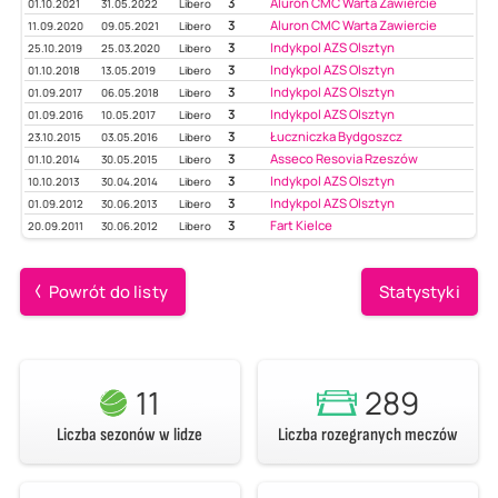
3
Aluron CMC Warta Zawiercie
01.10.2021
31.05.2022
Libero
3
Aluron CMC Warta Zawiercie
11.09.2020
09.05.2021
Libero
3
Indykpol AZS Olsztyn
25.10.2019
25.03.2020
Libero
3
Indykpol AZS Olsztyn
01.10.2018
13.05.2019
Libero
3
Indykpol AZS Olsztyn
01.09.2017
06.05.2018
Libero
3
Indykpol AZS Olsztyn
01.09.2016
10.05.2017
Libero
3
Łuczniczka Bydgoszcz
23.10.2015
03.05.2016
Libero
3
Asseco Resovia Rzeszów
01.10.2014
30.05.2015
Libero
3
Indykpol AZS Olsztyn
10.10.2013
30.04.2014
Libero
3
Indykpol AZS Olsztyn
01.09.2012
30.06.2013
Libero
3
Fart Kielce
20.09.2011
30.06.2012
Libero
Powrót do listy
Statystyki
11
289
Liczba sezonów w lidze
Liczba rozegranych meczów