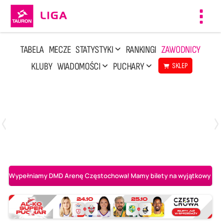
Toggl
navig
TABELA
MECZE
STATYSTYKI
RANKINGI
ZAWODNICY
KLUBY
WIADOMOŚCI
PUCHARY
SKLEP
Poniedziałek, 20 Kwi, 17:30
2
3
Indykpol AZS Olsztyn
PGE GiEK SKRA Bełchatów
Wypełniamy DMD Arenę Częstochowa! Mamy bilety na wyjątkowy mecz 