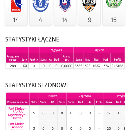
14
4
14
9
15
STATYSTYKI ŁĄCZNE
Zagrywka
Przyjecie
Rozegrane
Asy na
mecze
Sety
Punkty
Suma
As
Błąd
set
Suma
Błąd
Neg
Perf
Perf%
Su
289
1131
0
0
0
0
0,0000
6386
328
1533
1374
21,5158
0
STATYSTYKI SEZONOWE
Punkty
Zagrywka
Przyjecie
Rozegrane mecze
Sety
Suma
BP
Bilans
Suma
Błąd
As
Eff%
Suma
Błąd
Poz
Fart Kielce -
ZAKSA
5
0
0
0
0
0
0
-
17
1
35
Kędzierzyn-
Koźle
Fart Kielce -
Asseco
3
0
0
0
0
0
0
-
20
0
60