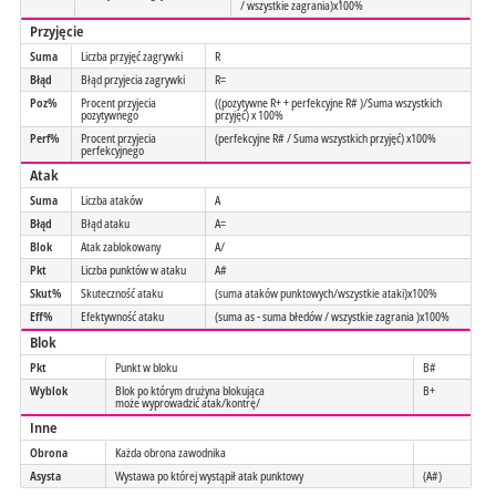
/ wszystkie zagrania)x100%
Przyjęcie
Suma
Liczba przyjęć zagrywki
R
Błąd
Błąd przyjecia zagrywki
R=
Poz%
Procent przyjecia
((pozytywne R+ + perfekcyjne R# )/Suma wszystkich
pozytywnego
przyjęć) x 100%
Perf%
Procent przyjecia
(perfekcyjne R# / Suma wszystkich przyjęć) x100%
perfekcyjnego
Atak
Suma
Liczba ataków
A
Błąd
Błąd ataku
A=
Blok
Atak zablokowany
A/
Pkt
Liczba punktów w ataku
A#
Skut%
Skuteczność ataku
(suma ataków punktowych/wszystkie ataki)x100%
Eff%
Efektywność ataku
(suma as - suma błedów / wszystkie zagrania )x100%
Blok
Pkt
Punkt w bloku
B#
Wyblok
Blok po którym drużyna blokująca
B+
może wyprowadzić atak/kontrę/
Inne
Obrona
Każda obrona zawodnika
Asysta
Wystawa po której wystąpił atak punktowy
(A#)