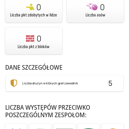
0
0
Liczba pkt zdobytych w lidze
Liczba asów
0
Liczba pkt z bloków
DANE SZCZEGÓŁOWE
5
Liczba drużyn w których grał zawodnik
LICZBA WYSTĘPÓW PRZECIWKO
POSZCZEGÓLNYM ZESPOŁOM: