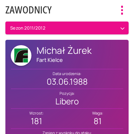
ZAWODNICY
Toggl
navig
Sezon 2011/2012
Michał Żurek
Fart Kielce
Data urodzenia:
03.06.1988
Pozycja:
Libero
Wzrost:
Waga:
181
81
Zasięg z wyskoku do ataku: