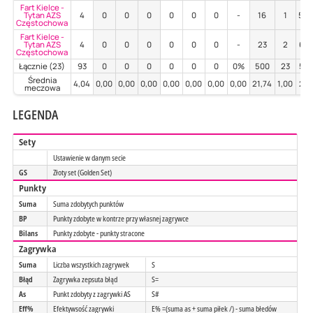
Fart Kielce -
Tytan AZS
4
0
0
0
0
0
0
-
16
1
56
Częstochowa
Fart Kielce -
Tytan AZS
4
0
0
0
0
0
0
-
23
2
61
Częstochowa
Łącznie (23)
93
0
0
0
0
0
0
0%
500
23
53
Średnia
4,04
0,00
0,00
0,00
0,00
0,00
0,00
0,00
21,74
1,00
2,3
meczowa
LEGENDA
Sety
Ustawienie w danym secie
GS
Złoty set (Golden Set)
Punkty
Suma
Suma zdobytych punktów
BP
Punkty zdobyte w kontrze przy własnej zagrywce
Bilans
Punkty zdobyte - punkty stracone
Zagrywka
Suma
Liczba wszystkich zagrywek
S
Błąd
Zagrywka zepsuta błąd
S=
As
Punkt zdobyty z zagrywki AS
S#
Eff%
Efektywsość zagrywki
E% =(suma as + suma piłek /) - suma błedów