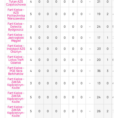
Tytan AZS
4
0
0
0
0
0
0
-
21
0
71
Częstochowa
Fart Kielce -
AZS
5
0
0
0
0
0
0
-
19
2
47
Politechnika
Warszawska
Fart Kielce -
Delecta
3
0
0
0
0
0
0
-
24
0
58
Bydgoszcz
Fart Kielce -
Jastrzębski
5
0
0
0
0
0
0
-
17
1
35
Węgiel
Fart Kielce -
Indykpol AZS
4
0
0
0
0
0
0
-
23
0
70
Olsztyn
Fart Kielce -
Lotos Trefl
4
0
0
0
0
0
0
-
20
1
60
Gdańsk
Fart Kielce -
PGE Skra
4
0
0
0
0
0
0
-
36
3
47
Bełchatów
Fart Kielce -
ZAKSA
3
0
0
0
0
0
0
-
13
0
46
Kędzierzyn-
Koźle
Fart Kielce -
ZAKSA
5
0
0
0
0
0
0
-
24
0
46
Kędzierzyn-
Koźle
Fart Kielce -
ZAKSA
5
0
0
0
0
0
0
-
26
2
73
Kędzierzyn-
Koźle