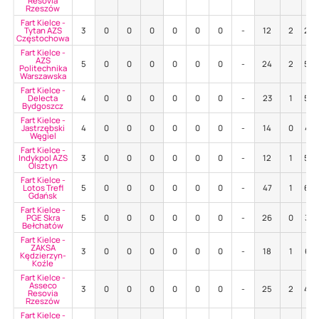
Resovia
Rzeszów
Fart Kielce -
Tytan AZS
3
0
0
0
0
0
0
-
12
2
25
Częstochowa
Fart Kielce -
AZS
5
0
0
0
0
0
0
-
24
2
58
Politechnika
Warszawska
Fart Kielce -
Delecta
4
0
0
0
0
0
0
-
23
1
52
Bydgoszcz
Fart Kielce -
Jastrzębski
4
0
0
0
0
0
0
-
14
0
43
Węgiel
Fart Kielce -
Indykpol AZS
3
0
0
0
0
0
0
-
12
1
50
Olsztyn
Fart Kielce -
Lotos Trefl
5
0
0
0
0
0
0
-
47
1
60
Gdańsk
Fart Kielce -
PGE Skra
5
0
0
0
0
0
0
-
26
0
38
Bełchatów
Fart Kielce -
ZAKSA
3
0
0
0
0
0
0
-
18
1
67
Kędzierzyn-
Koźle
Fart Kielce -
Asseco
3
0
0
0
0
0
0
-
25
2
40
Resovia
Rzeszów
Fart Kielce -