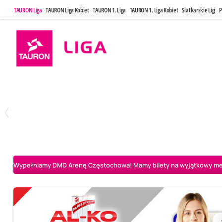
TAURON Liga
TAURON Liga Kobiet
TAURON 1. Liga
TAURON 1. Liga Kobiet
Siatkarskie Ligi
P
Poniedziałek, 20 Kwi, 17:30
Sobota, 25 Kw
2
3
Indykpol AZS Olsztyn
PGE GiEK SKRA Bełchatów
Aluron CMC Warta Za
Wypełniamy DMD Arenę Częstochowa! Mamy bilety na wyjątkowy mecz 