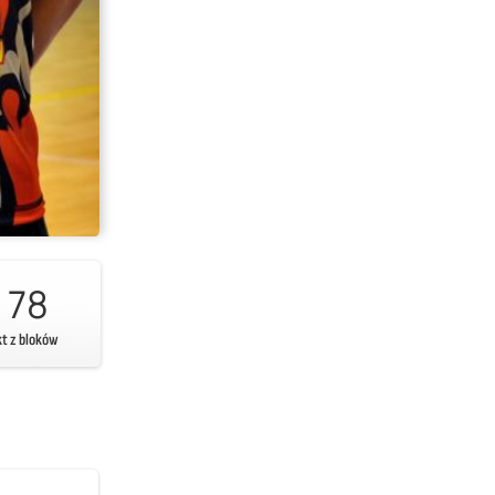
78
kt z bloków