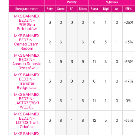
Punkty
Zagrywka
Rozegrane mecze
Sety
Suma
BP
Bilans
Suma
Błąd
As
Eff%
MKS BANIMEX
BĘDZIN -
3
0
0
0
4
1
0
-25%
PGE Skra
Bełchatów
MKS BANIMEX
BĘDZIN -
2
6
1
6
8
3
1
-13%
Cerrad Czarni
Radom
MKS BANIMEX
BĘDZIN -
4
9
3
9
11
4
0
-36%
Asseco Resovia
Rzeszów
MKS BANIMEX
BĘDZIN -
3
0
0
0
6
1
0
-17%
Transfer
Bydgoszcz
MKS BANIMEX
BĘDZIN -
2
6
1
6
11
1
0
0%
JASTRZĘBSKI
WĘGIEL
MKS BANIMEX
BĘDZIN -
3
8
1
8
12
5
0
-33%
LOTOS Trefl
Gdańsk
MKS BANIMEX