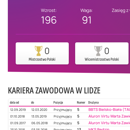
Wzrost:
Waga:
Zasięg z
196
91
0
0
Mistrzostwo Polski
Wicemistrzostwo Polski
KARIERA ZAWODOWA W LIDZE
data od
do
Pozycja
Numer
Drużyna
5
BBTS Bielsko-Biała (TA
12.09.2019
12.03.2020
Przyjmujący
5
Aluron Virtu Warta Zawi
01.10.2018
13.05.2019
Przyjmujący
5
Aluron Virtu Warta Zawi
01.09.2017
06.05.2018
Przyjmujący
13
MKS Będzin
23.10.2015
03.05.2016
Przyjmujący