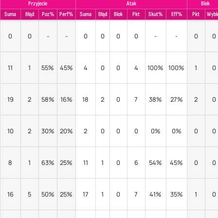
Przyjecie
Atak
Blok
Suma
Błąd
Poz%
Perf%
Suma
Błąd
Blok
Pkt
Skut%
Eff%
Pkt
Wybl
0
0
-
-
0
0
0
0
-
-
0
0
11
1
55%
45%
4
0
0
4
100%
100%
1
0
19
2
58%
16%
18
2
0
7
38%
27%
2
0
10
2
30%
20%
2
0
0
0
0%
0%
0
0
8
1
63%
25%
11
1
0
6
54%
45%
0
0
16
5
50%
25%
17
1
0
7
41%
35%
1
0