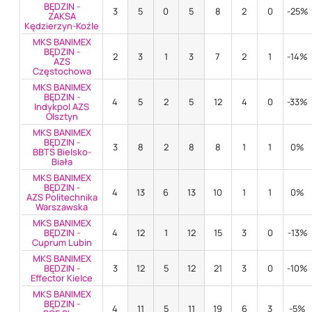
BĘDZIN -
3
5
0
5
8
2
0
-25%
ZAKSA
Kędzierzyn-Koźle
MKS BANIMEX
BĘDZIN -
2
3
1
3
7
2
1
-14%
AZS
Częstochowa
MKS BANIMEX
BĘDZIN -
4
5
2
5
12
4
0
-33%
Indykpol AZS
Olsztyn
MKS BANIMEX
BĘDZIN -
3
8
2
8
8
1
1
0%
BBTS Bielsko-
Biała
MKS BANIMEX
BĘDZIN -
4
13
6
13
10
1
1
0%
AZS Politechnika
Warszawska
MKS BANIMEX
BĘDZIN -
4
12
1
12
15
3
0
-13%
Cuprum Lubin
MKS BANIMEX
BĘDZIN -
3
12
5
12
21
3
0
-10%
Effector Kielce
MKS BANIMEX
BĘDZIN -
4
11
5
11
19
6
3
-5%