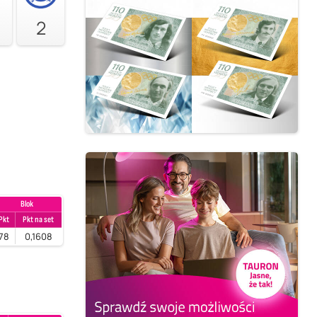
2
Blok
Pkt
Pkt na set
78
0,1608