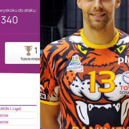
 wyskoku do ataku:
340
1
Trzecie miejsce
URON 1. Liga)
ercie
ercie