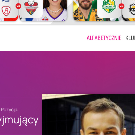
ALFABETYCZNIE
KLU
Pozycja:
yjmujący