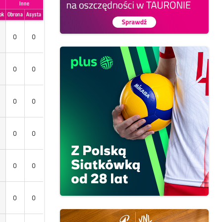
Inne
ok
Obrona
Asysta
0
0
0
0
0
0
0
0
0
0
0
0