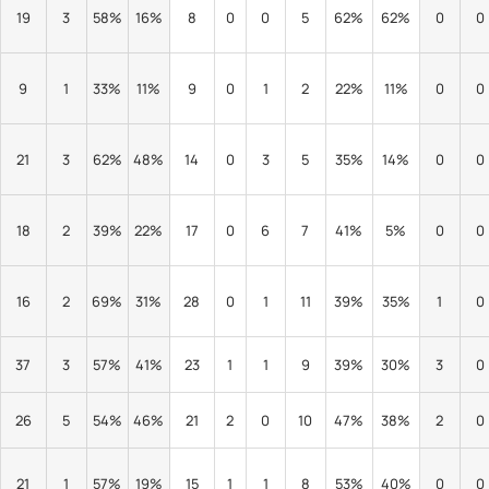
19
3
58%
16%
8
0
0
5
62%
62%
0
0
9
1
33%
11%
9
0
1
2
22%
11%
0
0
21
3
62%
48%
14
0
3
5
35%
14%
0
0
18
2
39%
22%
17
0
6
7
41%
5%
0
0
16
2
69%
31%
28
0
1
11
39%
35%
1
0
37
3
57%
41%
23
1
1
9
39%
30%
3
0
26
5
54%
46%
21
2
0
10
47%
38%
2
0
21
1
57%
19%
15
1
1
8
53%
40%
0
0