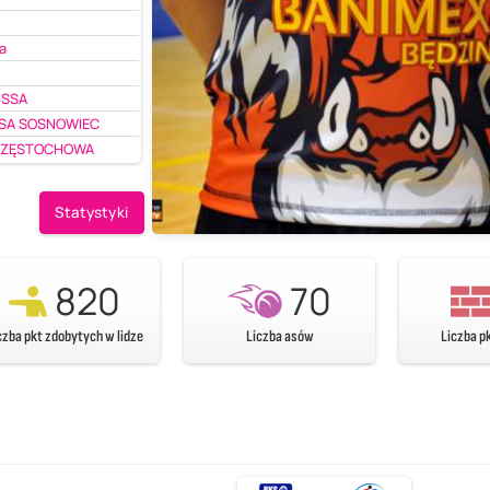
a
 SSA
SSA SOSNOWIEC
CZĘSTOCHOWA
Statystyki
820
70
czba pkt zdobytych w lidze
Liczba asów
Liczba p