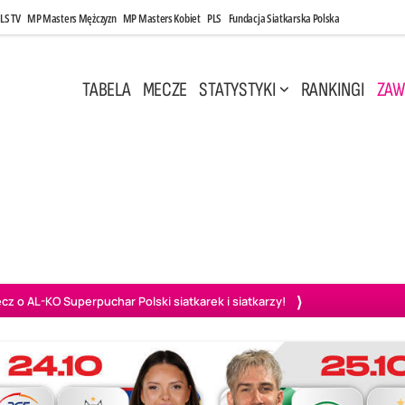
LS TV
MP Masters Mężczyzn
MP Masters Kobiet
PLS
Fundacja Siatkarska Polska
TABELA
MECZE
STATYSTYKI
RANKINGI
ZAW
i, 14:45
Poniedziałek, 27 Kwi, 20:00
3
0
3
2
wiercie
BOGDANKA LUK Lublin
PGE Projekt Warszawa
Ass
o AL-KO Superpuchar Polski siatkarek i siatkarzy!