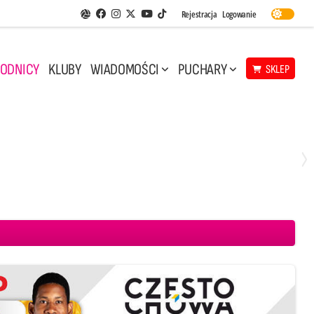
Facebook
Instagram
Twitter
Youtube
Rejestracja
Logowanie
Aplikacja Siatkarskie Ligi
TikTok
ODNICY
KLUBY
WIADOMOŚCI
PUCHARY
SKLEP
Środa, 29 Kwi, 17:30
3
1
eco Resovia Rzeszów
BOGDANKA LUK Lublin
Aluron CMC Warta Zawiercie