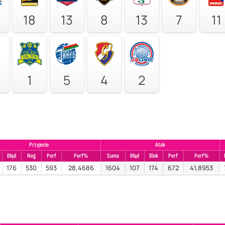
18
13
8
13
7
11
1
5
4
2
Przyjecie
Atak
Błąd
Neg
Perf
Perf%
Suma
Błąd
Blok
Perf
Perf%
176
530
593
28,4686
1604
107
174
672
41,8953