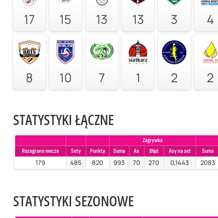
17
15
13
13
3
4
8
10
7
1
2
2
STATYSTYKI ŁĄCZNE
Zagrywka
Rozegrane mecze
Sety
Punkty
Suma
As
Błąd
Asy na set
Suma
179
485
820
993
70
270
0,1443
2083
STATYSTYKI SEZONOWE