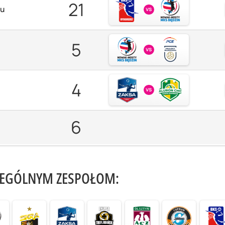
21
zu
vs
5
vs
4
vs
6
ZEGÓLNYM ZESPOŁOM: