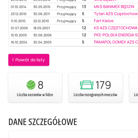
13
MKS BANIMEX BĘDZIN
01.10.2014
30.05.2015
Przyjmujący
5
Tytan AZS Częstochow
23.12.2010
30.06.2011
Przyjmujący
5
Fart Kielce
11.10.2010
22.12.2010
Przyjmujący
12
KS AZS CZĘSTOCHOWA
01.07.2006
18.05.2007
12
PKE-POLSKA ENERGIA 
15.10.2005
30.06.2006
5
PAMAPOL DOMEX AZS 
16.10.2004
30.04.2005
Powrót do listy
8
179
Liczba sezonów w lidze
Liczba rozegranych meczów
Li
DANE SZCZEGÓŁOWE