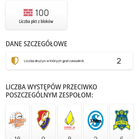
100
Liczba pkt z bloków
DANE SZCZEGÓŁOWE
2
Liczba drużyn w których grał zawodnik
LICZBA WYSTĘPÓW PRZECIWKO
POSZCZEGÓLNYM ZESPOŁOM:
18
9
8
2
6