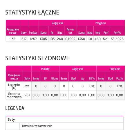
STATYSTYKI ŁĄCZNE
Zagrywka
Przyjecie
Rozegrane
Asy na
mecze
Sety
Punkty
Suma
As
Błąd
set
Suma
Błąd
Neg
Perf
Perf%
Su
135
517
1257
1305
103
240
0,1992
1350
101
469
521
38,5926
21
STATYSTYKI SEZONOWE
Punkty
Zagrywka
Przyjecie
Rozegrane
mecze
Sety
Suma
BP
Bilans
Suma
Błąd
As
Eff%
Suma
Błąd
Poz%
Per
Łącznie
22
0
0
0
0
0
0
0%
0
0
0%
0
(6)
Średnia
3,67
0,00
0,00
0,00
0,00
0,00
0,00
0,00
0,00
0,00
0,00
0,
meczowa
LEGENDA
Sety
Ustawienie w danym secie