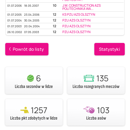
10
J.W. CONSTRUCTION AZS
01.07.2006
18.05.2007
POLITECHNIKA WA...
12
KS PZU AZS OLSZTYN
01.07.2005
23.04.2006
12
PZU AZS OLSZTYN
01.07.2004
30.04.2005
12
PZU AZS OLSZTYN
01.07.2003
20.04.2004
12
PZU AZS OLSZTYN
26.10.2002
07.05.2003
Powrót do listy
Statystyki
6
135
Liczba sezonów w lidze
Liczba rozegranych meczów
1257
103
Liczba pkt zdobytych w lidze
Liczba asów