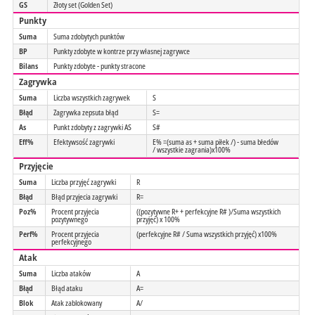
GS
Złoty set (Golden Set)
Punkty
Suma
Suma zdobytych punktów
BP
Punkty zdobyte w kontrze przy własnej zagrywce
Bilans
Punkty zdobyte - punkty stracone
Zagrywka
Suma
Liczba wszystkich zagrywek
S
Błąd
Zagrywka zepsuta błąd
S=
As
Punkt zdobyty z zagrywki AS
S#
Eff%
Efektywsość zagrywki
E% =(suma as + suma piłek /) - suma błedów
/ wszystkie zagrania)x100%
Przyjęcie
Suma
Liczba przyjęć zagrywki
R
Błąd
Błąd przyjecia zagrywki
R=
Poz%
Procent przyjecia
((pozytywne R+ + perfekcyjne R# )/Suma wszystkich
pozytywnego
przyjęć) x 100%
Perf%
Procent przyjecia
(perfekcyjne R# / Suma wszystkich przyjęć) x100%
perfekcyjnego
Atak
Suma
Liczba ataków
A
Błąd
Błąd ataku
A=
Blok
Atak zablokowany
A/