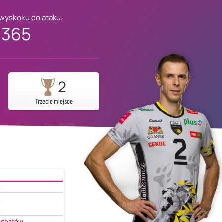
 wyskoku do ataku:
365
2
Trzecie miejsce
k
k
k
łchatów