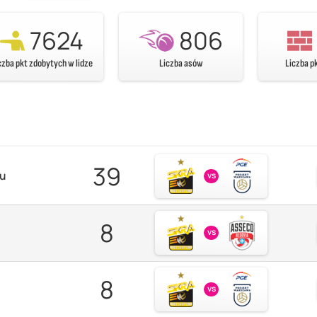
7624
806
czba pkt zdobytych w lidze
Liczba asów
Liczba p
39
zu
vs
8
vs
8
vs