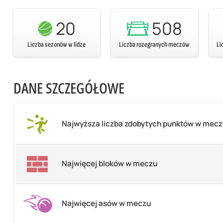
20
508
Liczba sezonów w lidze
Liczba rozegranych meczów
Li
DANE SZCZEGÓŁOWE
Najwyższa liczba zdobytych punktów w mec
Najwięcej bloków w meczu
Najwięcej asów w meczu