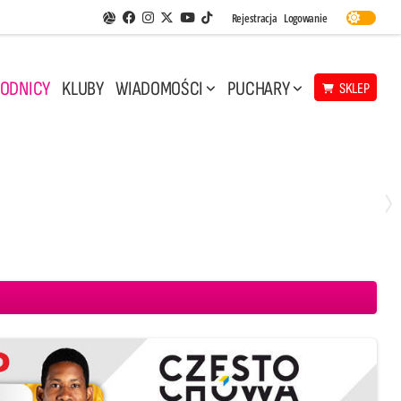
Facebook
Instagram
Twitter
Youtube
Rejestracja
Logowanie
Aplikacja Siatkarskie Ligi
TikTok
ODNICY
KLUBY
WIADOMOŚCI
PUCHARY
SKLEP
Środa, 29 Kwi, 17:30
3
1
eco Resovia Rzeszów
BOGDANKA LUK Lublin
Aluron CMC Warta Zawiercie