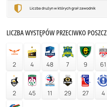
Liczba drużyn w których grał zawodnik
LICZBA WYSTĘPÓW PRZECIWKO POSZC
2
4
48
7
9
61
2
45
11
29
27
4