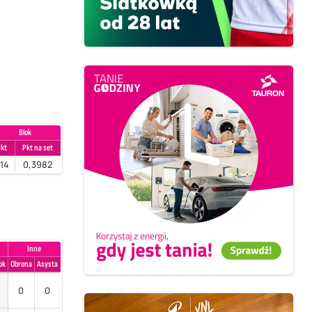
Blok
Pkt
Pkt na set
14
0,3982
Inne
ok
Obrona
Asysta
0
0