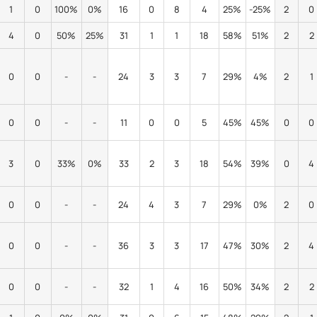
1
0
100%
0%
16
0
8
4
25%
-25%
2
0
4
0
50%
25%
31
1
1
18
58%
51%
2
2
0
0
-
-
24
3
3
7
29%
4%
2
1
0
0
-
-
11
0
0
5
45%
45%
0
0
3
0
33%
0%
33
2
3
18
54%
39%
0
4
0
0
-
-
24
4
3
7
29%
0%
2
0
0
0
-
-
36
3
3
17
47%
30%
2
4
0
0
-
-
32
1
4
16
50%
34%
2
2