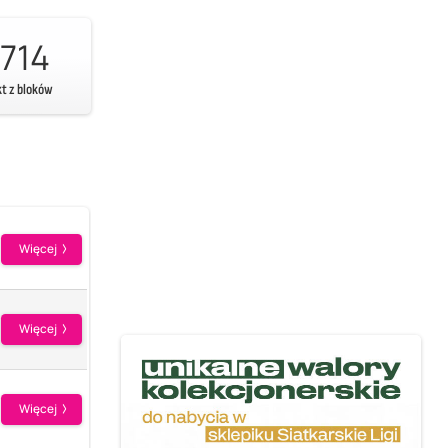
714
kt z bloków
Więcej
Więcej
Więcej