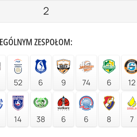
2
ZEGÓLNYM ZESPOŁOM:
52
6
9
74
6
12
14
38
6
6
8
7