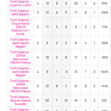
Trefl Gdańsk -
4
12
8
0
20
4
6
10%
Cuprum Lubin
Trefl Gdańsk -
5
21
6
11
17
8
1
-29%
MKS Będzin
Trefl Gdańsk -
Grupa Azoty
ZAKSA
3
11
5
2
9
3
2
-11%
Kędzierzyn-
Koźle
Trefl Gdańsk -
Jastrzębski
3
6
2
2
8
4
1
-25%
Węgiel
Trefl Gdańsk -
VERVA
4
19
5
8
17
6
1
-18%
Warszawa
ORLEN Paliwa
Trefl Gdańsk -
Jastrzębski
4
9
1
-5
13
7
0
-54%
Węgiel
Trefl Gdańsk -
VERVA
5
21
8
7
21
8
2
-14%
Warszawa
ORLEN Paliwa
Trefl Gdańsk -
Ślepsk Malow
3
20
7
10
16
5
2
6%
Suwałki
Trefl Gdańsk -