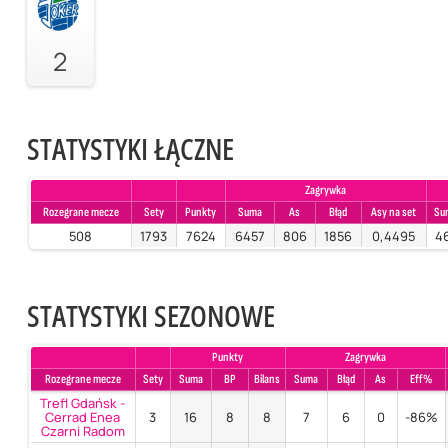
2
STATYSTYKI ŁĄCZNE
Zagrywka
Rozegrane mecze
Sety
Punkty
Suma
As
Błąd
Asy na set
Su
508
1793
7624
6457
806
1856
0,4495
4
STATYSTYKI SEZONOWE
Punkty
Zagrywka
Rozegrane mecze
Sety
Suma
BP
Bilans
Suma
Błąd
As
Eff%
Trefl Gdańsk -
Cerrad Enea
3
16
8
8
7
6
0
-86%
Czarni Radom