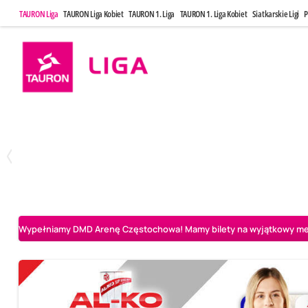
TAURON Liga
TAURON Liga Kobiet
TAURON 1. Liga
TAURON 1. Liga Kobiet
Siatkarskie Ligi
P
Poniedziałek, 20 Kwi, 17:30
Sobota, 25 Kw
2
3
Indykpol AZS Olsztyn
PGE GiEK SKRA Bełchatów
Aluron CMC Warta Za
Wypełniamy DMD Arenę Częstochowa! Mamy bilety na wyjątkowy mecz 