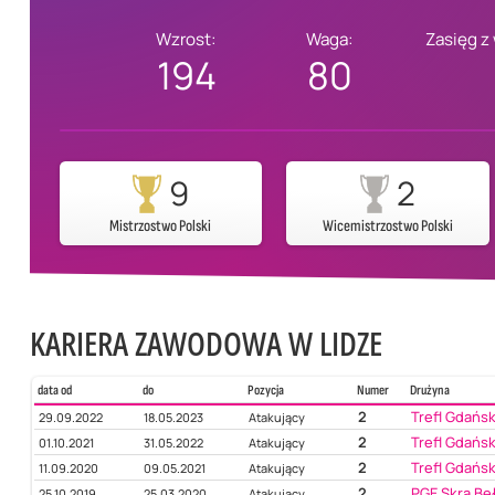
Wzrost:
Waga:
Zasięg z
194
80
9
2
Mistrzostwo Polski
Wicemistrzostwo Polski
KARIERA ZAWODOWA W LIDZE
data od
do
Pozycja
Numer
Drużyna
2
Trefl Gdańs
29.09.2022
18.05.2023
Atakujący
2
Trefl Gdańs
01.10.2021
31.05.2022
Atakujący
2
Trefl Gdańs
11.09.2020
09.05.2021
Atakujący
2
PGE Skra Be
25.10.2019
25.03.2020
Atakujący