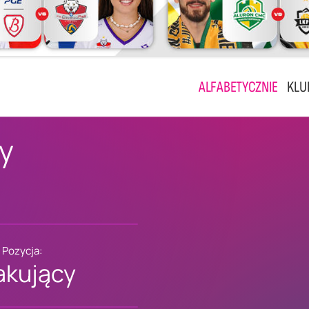
ALFABETYCZNIE
KLU
y
Pozycja:
akujący