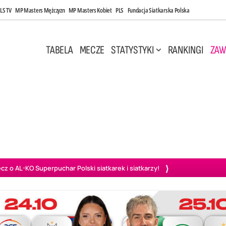
LS TV
MP Masters Mężczyzn
MP Masters Kobiet
PLS
Fundacja Siatkarska Polska
TABELA
MECZE
STATYSTYKI
RANKINGI
ZAW
i, 14:45
Poniedziałek, 27 Kwi, 20:00
3
0
3
2
wiercie
BOGDANKA LUK Lublin
PGE Projekt Warszawa
Ass
o AL-KO Superpuchar Polski siatkarek i siatkarzy!