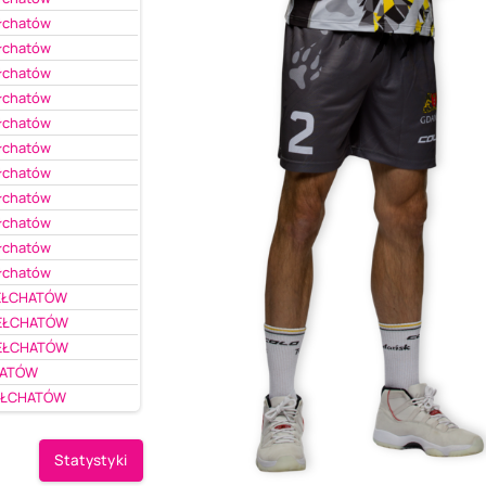
łchatów
łchatów
łchatów
łchatów
łchatów
łchatów
łchatów
łchatów
łchatów
łchatów
łchatów
BEŁCHATÓW
BEŁCHATÓW
BEŁCHATÓW
HATÓW
BEŁCHATÓW
Statystyki