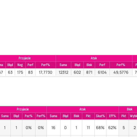
Przyjecie
Atak
ma
Błąd
Neg
Perf
Perf%
Suma
Błąd
Blok
Perf
Perf%
67
63
175
83
17,7730
12312
602
871
6104
49,5776
7
Przyjecie
Atak
Blok
Suma
Błąd
Poz%
Perf%
Suma
Błąd
Blok
Pkt
Skut%
Eff%
Pkt
Wybl
1
1
0%
0%
16
0
1
11
68%
62%
5
2