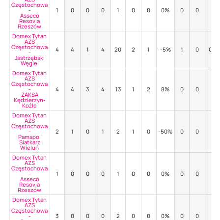
Częstochowa
-
1
0
0
0
1
0
0
0%
0
0
-
Asseco
Resovia
Rzeszów
Domex Tytan
AZS
Częstochowa
4
4
1
4
20
2
1
-5%
1
0
0%
-
Jastrzębski
Węgiel
Domex Tytan
AZS
Częstochowa
-
4
4
3
4
13
1
2
8%
0
0
-
ZAKSA
Kędzierzyn-
Koźle
Domex Tytan
AZS
Częstochowa
-
2
1
0
1
2
1
0
-50%
0
0
-
Pamapol
Siatkarz
Wieluń
Domex Tytan
AZS
Częstochowa
-
1
0
0
0
1
0
0
0%
0
0
-
Asseco
Resovia
Rzeszów
Domex Tytan
AZS
Częstochowa
-
3
0
0
0
2
0
0
0%
0
0
-