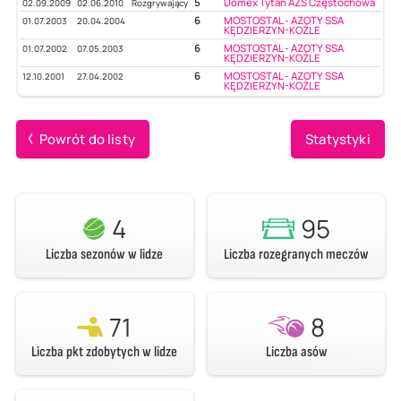
5
Domex Tytan AZS Częstochowa
02.09.2009
02.06.2010
Rozgrywający
6
MOSTOSTAL - AZOTY SSA
01.07.2003
20.04.2004
KĘDZIERZYN-KOŹLE
6
MOSTOSTAL - AZOTY SSA
01.07.2002
07.05.2003
KĘDZIERZYN-KOŹLE
6
MOSTOSTAL - AZOTY SSA
12.10.2001
27.04.2002
KĘDZIERZYN-KOŹLE
Powrót do listy
Statystyki
4
95
Liczba sezonów w lidze
Liczba rozegranych meczów
71
8
Liczba pkt zdobytych w lidze
Liczba asów