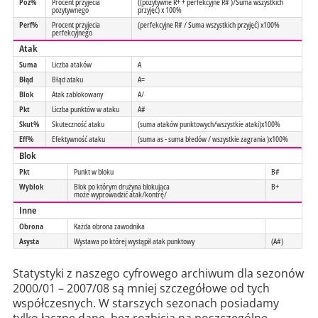
Poz%
Procent przyjecia
((pozytywne R+ + perfekcyjne R# )/Suma wszystkich
pozytywnego
przyjęć) x 100%
Perf%
Procent przyjecia
(perfekcyjne R# / Suma wszystkich przyjęć) x100%
perfekcyjnego
Atak
Suma
Liczba ataków
A
Błąd
Błąd ataku
A=
Blok
Atak zablokowany
A/
Pkt
Liczba punktów w ataku
A#
Skut%
Skuteczność ataku
(suma ataków punktowych/wszystkie ataki)x100%
Eff%
Efektywność ataku
(suma as - suma błedów / wszystkie zagrania )x100%
Blok
Pkt
Punkt w bloku
B#
Wyblok
Blok po którym drużyna blokująca
B+
może wyprowadzić atak/kontrę/
Inne
Obrona
Każda obrona zawodnika
Asysta
Wystawa po której wystąpił atak punktowy
(A#)
Statystyki z naszego cyfrowego archiwum dla sezonów
2000/01 – 2007/08 są mniej szczegółowe od tych
współczesnych. W starszych sezonach posiadamy