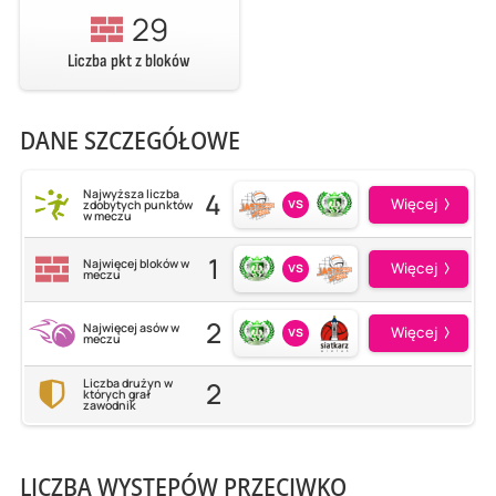
29
Liczba pkt z bloków
DANE SZCZEGÓŁOWE
4
Najwyższa liczba
vs
Więcej
zdobytych punktów
w meczu
1
Najwięcej bloków w
vs
Więcej
meczu
2
Najwięcej asów w
vs
Więcej
meczu
2
Liczba drużyn w
których grał
zawodnik
LICZBA WYSTĘPÓW PRZECIWKO