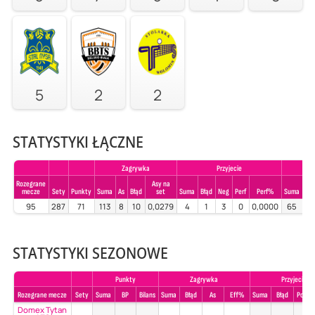
5
2
2
STATYSTYKI ŁĄCZNE
Zagrywka
Przyjecie
Rozegrane
Asy na
mecze
Sety
Punkty
Suma
As
Błąd
set
Suma
Błąd
Neg
Perf
Perf%
Suma
Błą
95
287
71
113
8
10
0,0279
4
1
3
0
0,0000
65
0
STATYSTYKI SEZONOWE
Punkty
Zagrywka
Przyjecie
Rozegrane mecze
Sety
Suma
BP
Bilans
Suma
Błąd
As
Eff%
Suma
Błąd
Poz%
Domex Tytan