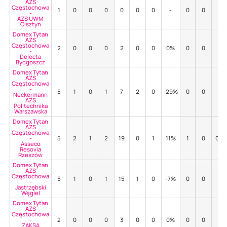
AZS
Częstochowa
1
0
0
0
0
0
0
-
0
0
-
-
AZS UWM
Olsztyn
Domex Tytan
AZS
Częstochowa
2
0
0
0
2
0
0
0%
0
0
-
-
Delecta
Bydgoszcz
Domex Tytan
AZS
Częstochowa
-
5
1
0
1
7
2
0
-29%
0
0
-
Neckermann
AZS
Politechnika
Warszawska
Domex Tytan
AZS
Częstochowa
-
5
2
1
2
19
0
1
11%
1
0
0%
Asseco
Resovia
Rzeszów
Domex Tytan
AZS
Częstochowa
5
1
0
1
15
1
0
-7%
0
0
-
-
Jastrzębski
Węgiel
Domex Tytan
AZS
Częstochowa
-
2
0
0
0
3
0
0
0%
0
0
-
ZAKSA