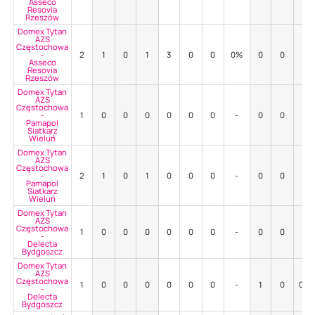
Asseco
Resovia
Rzeszów
Domex Tytan
AZS
Częstochowa
-
2
1
0
1
3
0
0
0%
0
0
-
Asseco
Resovia
Rzeszów
Domex Tytan
AZS
Częstochowa
-
1
0
0
0
0
0
0
-
0
0
-
Pamapol
Siatkarz
Wieluń
Domex Tytan
AZS
Częstochowa
-
2
1
0
1
0
0
0
-
0
0
-
Pamapol
Siatkarz
Wieluń
Domex Tytan
AZS
Częstochowa
1
0
0
0
0
0
0
-
0
0
-
-
Delecta
Bydgoszcz
Domex Tytan
AZS
Częstochowa
1
0
0
0
0
0
0
-
1
0
0%
-
Delecta
Bydgoszcz