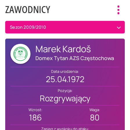
ZAWODNICY
Toggl
navig
Sezon 2009/2010
Marek Kardoš
Domex Tytan AZS Częstochowa
Data urodzenia:
25.04.1972
Pozycja:
Rozgrywający
Wzrost:
Waga:
186
80
Zasięg z wyskoku do ataku: