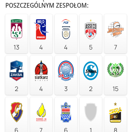
POSZCZEGÓLNYM ZESPOŁOM:
13
4
4
5
7
2
4
3
2
15
6
7
6
1
8