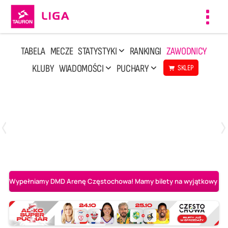
Toggl
navig
TABELA
MECZE
STATYSTYKI
RANKINGI
ZAWODNICY
KLUBY
WIADOMOŚCI
PUCHARY
SKLEP
Sobota, 25 Kwi, 14:45
3
0
Aluron CMC Warta Zawiercie
BOGDANKA LUK Lublin
Wypełniamy DMD Arenę Częstochowa! Mamy bilety na wyjątkowy mecz 