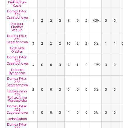
Kędzierzyn-
Koźle
Domex Tytan
AZS
Częstochowa
-
1
2
2
2
5
0
2
40%
0
0
-
Pamapol
Siatkarz
Wieluń
Domex Tytan
AZS
Częstochowa
3
2
2
2
10
2
2
0%
1
1
0%
-
AZS UWM
Olsztyn
Domex Tytan
AZS
Częstochowa
4
0
0
0
6
1
0
-17%
0
0
-
-
Delecta
Bydgoszcz
Domex Tytan
AZS
Częstochowa
-
2
0
0
0
3
0
0
0%
0
0
-
Neckermann
AZS
Politechnika
Warszawska
Domex Tytan
AZS
Częstochowa
1
0
0
0
1
0
0
0%
0
0
-
-
Jadar Radom
Domex Tytan
AZS