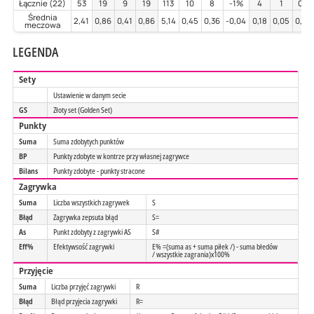
Łącznie (22)
53
19
9
19
113
10
8
-1%
4
1
0%
Średnia
2,41
0,86
0,41
0,86
5,14
0,45
0,36
-0,04
0,18
0,05
0,00
meczowa
LEGENDA
Sety
Ustawienie w danym secie
GS
Złoty set (Golden Set)
Punkty
Suma
Suma zdobytych punktów
BP
Punkty zdobyte w kontrze przy własnej zagrywce
Bilans
Punkty zdobyte - punkty stracone
Zagrywka
Suma
Liczba wszystkich zagrywek
S
Błąd
Zagrywka zepsuta błąd
S=
As
Punkt zdobyty z zagrywki AS
S#
Eff%
Efektywsość zagrywki
E% =(suma as + suma piłek /) - suma błedów
/ wszystkie zagrania)x100%
Przyjęcie
Suma
Liczba przyjęć zagrywki
R
Błąd
Błąd przyjecia zagrywki
R=