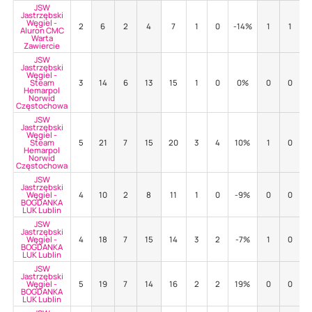
JSW
Jastrzębski
Węgiel -
2
6
2
4
7
1
0
-14%
1
1
Aluron CMC
Warta
Zawiercie
JSW
Jastrzębski
Węgiel -
Steam
3
14
6
13
15
1
0
0%
0
0
Hemarpol
Norwid
Częstochowa
JSW
Jastrzębski
Węgiel -
Steam
5
21
7
15
20
3
4
10%
1
0
Hemarpol
Norwid
Częstochowa
JSW
Jastrzębski
Węgiel -
4
10
2
8
11
1
0
-9%
0
0
BOGDANKA
LUK Lublin
JSW
Jastrzębski
Węgiel -
4
18
7
15
14
3
2
-7%
1
0
BOGDANKA
LUK Lublin
JSW
Jastrzębski
Węgiel -
5
19
7
14
16
2
2
19%
0
0
BOGDANKA
LUK Lublin