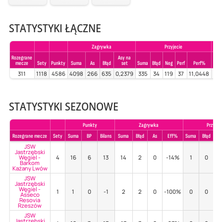
STATYSTYKI ŁĄCZNE
Zagrywka
Przyjecie
Rozegrane
Asy na
mecze
Sety
Punkty
Suma
As
Błąd
set
Suma
Błąd
Neg
Perf
Perf%
Su
311
1118
4586
4098
266
635
0,2379
335
34
119
37
11,0448
82
STATYSTYKI SEZONOWE
Punkty
Zagrywka
Przyjec
Rozegrane mecze
Sety
Suma
BP
Bilans
Suma
Błąd
As
Eff%
Suma
Błąd
P
JSW
Jastrzębski
Węgiel -
4
16
6
13
14
2
0
-14%
1
0
Barkom
Każany Lwów
JSW
Jastrzębski
Węgiel -
1
1
0
-1
2
2
0
-100%
0
0
Asseco
Resovia
Rzeszów
JSW
Jastrzębski