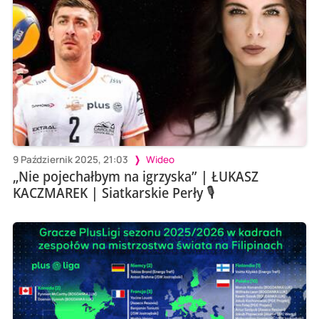
9 Październik 2025, 21:03
Wideo
„Nie pojechałbym na igrzyska” | ŁUKASZ
KACZMAREK | Siatkarskie Perły 🎙️