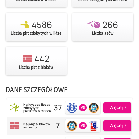
4586
266
Liczba pkt zdobytych w lidze
Liczba asów
442
Liczba pkt z bloków
DANE SZCZEGÓŁOWE
37
Najwyższa liczba
vs
Więcej
zdobytych
punktów w meczu
7
Najwięcej bloków
vs
Więcej
w meczu