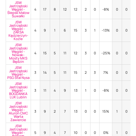
JSW
Jastrzębski
Węgiel -
4
17
8
12
12
2
0
-8%
0
0
Ślepsk Malow
Suwałki
JSW
Jastrzębski
Węgiel -
4
9
1
6
15
3
1
-13%
0
0
ZAKSA
Kędzierzyn-
Koźle
JSW
Jastrzębski
Węgiel -
4
15
5
11
12
3
0
-25%
0
0
Nowak-
Mosty MKS
Będzin
JSW
Jastrzębski
3
14
5
11
15
2
3
7%
0
0
Węgiel -
PSG Stal Nysa
JSW
Jastrzębski
Węgiel -
3
11
4
9
13
1
0
-8%
0
0
BOGDANKA
LUK Lublin
JSW
Jastrzębski
Węgiel -
3
9
2
7
13
0
0
15%
1
0
Aluron CMC
Warta
Zawiercie
JSW
Jastrzębski
Węgiel -
5
9
4
7
10
0
0
0%
1
0
Barkom