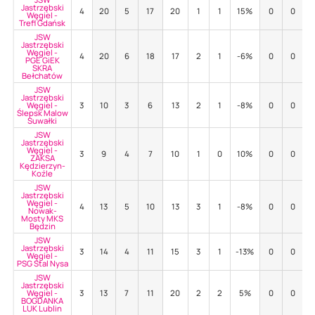
Jastrzębski
4
20
5
17
20
1
1
15%
0
0
Węgiel -
Trefl Gdańsk
JSW
Jastrzębski
Węgiel -
4
20
6
18
17
2
1
-6%
0
0
PGE GiEK
SKRA
Bełchatów
JSW
Jastrzębski
Węgiel -
3
10
3
6
13
2
1
-8%
0
0
Ślepsk Malow
Suwałki
JSW
Jastrzębski
Węgiel -
3
9
4
7
10
1
0
10%
0
0
ZAKSA
Kędzierzyn-
Koźle
JSW
Jastrzębski
Węgiel -
4
13
5
10
13
3
1
-8%
0
0
Nowak-
Mosty MKS
Będzin
JSW
Jastrzębski
3
14
4
11
15
3
1
-13%
0
0
Węgiel -
PSG Stal Nysa
JSW
Jastrzębski
Węgiel -
3
13
7
11
20
2
2
5%
0
0
BOGDANKA
LUK Lublin