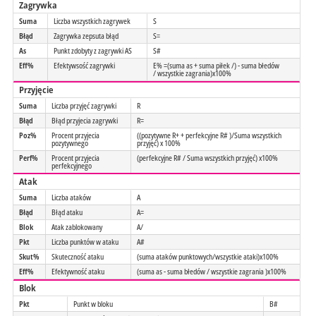
Zagrywka
Suma
Liczba wszystkich zagrywek
S
Błąd
Zagrywka zepsuta błąd
S=
As
Punkt zdobyty z zagrywki AS
S#
Eff%
Efektywsość zagrywki
E% =(suma as + suma piłek /) - suma błedów
/ wszystkie zagrania)x100%
Przyjęcie
Suma
Liczba przyjęć zagrywki
R
Błąd
Błąd przyjecia zagrywki
R=
Poz%
Procent przyjecia
((pozytywne R+ + perfekcyjne R# )/Suma wszystkich
pozytywnego
przyjęć) x 100%
Perf%
Procent przyjecia
(perfekcyjne R# / Suma wszystkich przyjęć) x100%
perfekcyjnego
Atak
Suma
Liczba ataków
A
Błąd
Błąd ataku
A=
Blok
Atak zablokowany
A/
Pkt
Liczba punktów w ataku
A#
Skut%
Skuteczność ataku
(suma ataków punktowych/wszystkie ataki)x100%
Eff%
Efektywność ataku
(suma as - suma błedów / wszystkie zagrania )x100%
Blok
Pkt
Punkt w bloku
B#