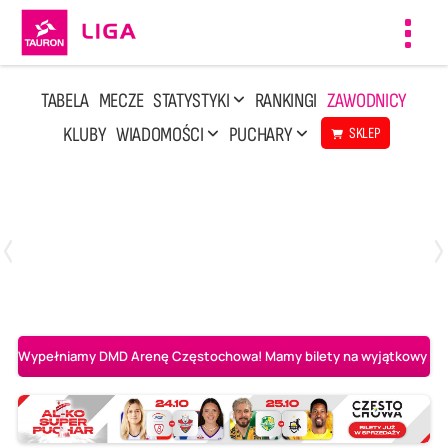
Toggl
navig
TABELA
MECZE
STATYSTYKI
RANKINGI
ZAWODNICY
KLUBY
WIADOMOŚCI
PUCHARY
SKLEP
Niedziela, 3 Maj, 14:45
2
3
PGE Projekt Warszawa
Asseco Resovia Rzeszów
Wypełniamy DMD Arenę Częstochowa! Mamy bilety na wyjątkowy mecz 