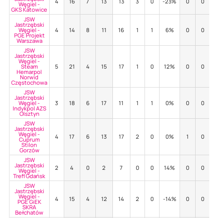
4
16
7
13
13
3
0
-23%
0
0
Węgiel -
GKS Katowice
JSW
Jastrzębski
Węgiel -
4
14
8
11
16
1
1
6%
0
0
PGE Projekt
Warszawa
JSW
Jastrzębski
Węgiel -
Steam
5
21
4
15
17
1
0
12%
0
0
Hemarpol
Norwid
Częstochowa
JSW
Jastrzębski
Węgiel -
3
18
6
17
11
1
1
0%
0
0
Indykpol AZS
Olsztyn
JSW
Jastrzębski
Węgiel -
4
17
6
13
17
2
0
0%
1
0
Cuprum
Stilon
Gorzów
JSW
Jastrzębski
2
4
0
2
7
0
0
14%
0
0
Węgiel -
Trefl Gdańsk
JSW
Jastrzębski
Węgiel -
4
15
4
12
14
2
0
-14%
0
0
PGE GiEK
SKRA
Bełchatów