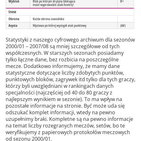
Wyblok
Blok po którym drużyna blokująca
B+
może wyprowadzić atak/kontrę/
Inne
Obrona
Każda obrona zawodnika
Asysta
Wystawa po której wystąpił atak punktowy
(A#)
Statystyki z naszego cyfrowego archiwum dla sezonów
2000/01 – 2007/08 są mniej szczegółowe od tych
współczesnych. W starszych sezonach posiadamy
tylko łączne dane, bez rozbicia na poszczególne
mecze. Dodatkowo informujemy, że mamy dane
statystyczne dotyczące liczby zdobytych punktów,
punktowych bloków, zagrywek itd tylko dla tych graczy,
którzy byli uwzględniani w rankingach danych
specjalności (najczęściej od 40 do 80 graczy z
najlepszym wynikiem w sezonie). To ma wpływ na
pozostałe informacje na stronie. Być może uda się
odszukać komplet informacji, wtedy na pewno
uzupełnimy braki. Kompletne są na pewno informacje
na temat liczby rozegranych meczów, setów, bo te
weryfikujemy z papierowych protokołów meczowych
od sezonu 2000/01.