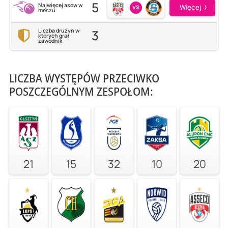
5
Najwięcej asów w
vs
Więcej
meczu
3
Liczba drużyn w
których grał
zawodnik
LICZBA WYSTĘPÓW PRZECIWKO
POSZCZEGÓLNYM ZESPOŁOM:
21
15
32
10
20