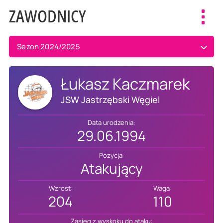
ZAWODNICY
Toggl
navig
Sezon 2024/2025
Łukasz Kaczmarek
JSW Jastrzębski Węgiel
Data urodzenia:
29.06.1994
Pozycja:
Atakujący
Wzrost:
Waga:
204
110
Zasięg z wyskoku do ataku: