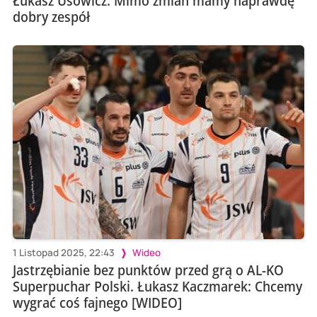
Łukasz Usowicz: Mimo zmian mamy naprawdę
dobry zespół
1 Listopad 2025, 22:43
Wideo
Jastrzębianie bez punktów przed grą o AL-KO
Superpuchar Polski. Łukasz Kaczmarek: Chcemy
wygrać coś fajnego [WIDEO]