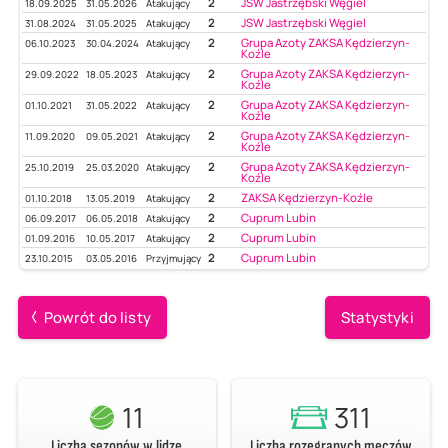
2
JSW Jastrzębski Węgiel
18.09.2025
31.05.2026
Atakujący
2
JSW Jastrzębski Węgiel
31.08.2024
31.05.2025
Atakujący
2
Grupa Azoty ZAKSA Kędzierzyn-
06.10.2023
30.04.2024
Atakujący
Koźle
2
Grupa Azoty ZAKSA Kędzierzyn-
29.09.2022
18.05.2023
Atakujący
Koźle
2
Grupa Azoty ZAKSA Kędzierzyn-
01.10.2021
31.05.2022
Atakujący
Koźle
2
Grupa Azoty ZAKSA Kędzierzyn-
11.09.2020
09.05.2021
Atakujący
Koźle
2
Grupa Azoty ZAKSA Kędzierzyn-
25.10.2019
25.03.2020
Atakujący
Koźle
2
ZAKSA Kędzierzyn-Koźle
01.10.2018
13.05.2019
Atakujący
2
Cuprum Lubin
06.09.2017
06.05.2018
Atakujący
2
Cuprum Lubin
01.09.2016
10.05.2017
Atakujący
2
Cuprum Lubin
23.10.2015
03.05.2016
Przyjmujący
Powrót do listy
Statystyki
11
311
Liczba sezonów w lidze
Liczba rozegranych meczów