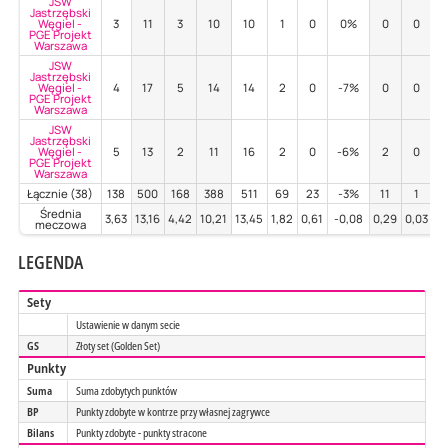
JSW
Jastrzębski
Węgiel -
3
11
3
10
10
1
0
0%
0
0
PGE Projekt
Warszawa
JSW
Jastrzębski
Węgiel -
4
17
5
14
14
2
0
-7%
0
0
PGE Projekt
Warszawa
JSW
Jastrzębski
Węgiel -
5
13
2
11
16
2
0
-6%
2
0
5
PGE Projekt
Warszawa
Łącznie (38)
138
500
168
388
511
69
23
-3%
11
1
1
Średnia
3,63
13,16
4,42
10,21
13,45
1,82
0,61
-0,08
0,29
0,03
0
meczowa
LEGENDA
Sety
Ustawienie w danym secie
GS
Złoty set (Golden Set)
Punkty
Suma
Suma zdobytych punktów
BP
Punkty zdobyte w kontrze przy własnej zagrywce
Bilans
Punkty zdobyte - punkty stracone