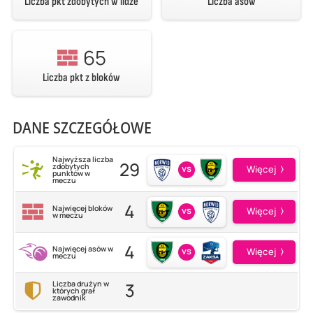
Liczba pkt zdobytych w lidze
Liczba asów
65
Liczba pkt z bloków
DANE SZCZEGÓŁOWE
Najwyższa liczba
29
zdobytych
vs
Więcej
punktów w
meczu
4
Najwięcej bloków
vs
Więcej
w meczu
4
Najwięcej asów w
vs
Więcej
meczu
3
Liczba drużyn w
których grał
zawodnik