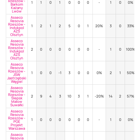
Rzeszów -
1
1
0
1
0
0
0
-
1
0
0%
Barkom
Każany
Lwów
Asseco
Resovia
Rzeszów -
1
2
1
2
5
0
1
20%
3
0
33%
Indykpol
AZS
Olsztyn
Asseco
Resovia
Rzeszów -
2
0
0
0
0
0
0
-
1
0
100%
Indykpol
AZS
Olsztyn
Asseco
Resovia
Rzeszów -
1
0
0
-1
3
0
0
0%
2
1
50%
JSW
Jastrzębski
Węgiel
Asseco
Resovia
Rzeszów -
2
9
4
3
10
3
1
-20%
14
2
57%
Ślepsk
Malow
Suwałki
Asseco
Resovia
Rzeszów -
1
0
0
0
0
0
0
-
1
0
0%
PGE
Projekt
Warszawa
Asseco
Resovia