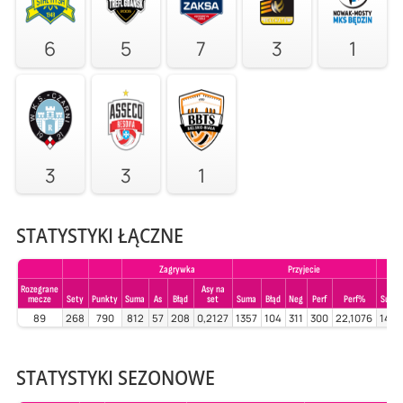
6
5
7
3
1
3
3
1
STATYSTYKI ŁĄCZNE
Zagrywka
Przyjecie
Rozegrane
Asy na
mecze
Sety
Punkty
Suma
As
Błąd
set
Suma
Błąd
Neg
Perf
Perf%
Suma
89
268
790
812
57
208
0,2127
1357
104
311
300
22,1076
1401
STATYSTYKI SEZONOWE