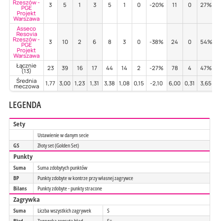
Rzeszów -
3
5
1
3
5
1
0
-20%
11
0
27%
PGE
Projekt
Warszawa
Asseco
Resovia
Rzeszów -
3
10
2
6
8
3
0
-38%
24
0
54%
PGE
Projekt
Warszawa
Łącznie
23
39
16
17
44
14
2
-27%
78
4
47%
(13)
Średnia
1,77
3,00
1,23
1,31
3,38
1,08
0,15
-2,10
6,00
0,31
3,65
meczowa
LEGENDA
Sety
Ustawienie w danym secie
GS
Złoty set (Golden Set)
Punkty
Suma
Suma zdobytych punktów
BP
Punkty zdobyte w kontrze przy własnej zagrywce
Bilans
Punkty zdobyte - punkty stracone
Zagrywka
Suma
Liczba wszystkich zagrywek
S
Błąd
Zagrywka zepsuta błąd
S=