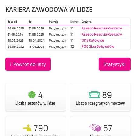
KARIERA ZAWODOWA W LIDZE
data od
do
Pozycja
Numer
Drużyna
11
Asseco Resovia Rzeszów
26.09.2025
31.05.2026
Przyjmujący
11
Asseco Resovia Rzeszów
31.08.2024
31.05.2025
Przyjmujący
11
GKS Katowice
30.09.2023
30.04.2024
Przyjmujący
12
PGE Skra Bełchatów
29.09.2022
18.05.2023
Przyjmujący
Powrót do listy
Statystyki
4
89
Liczba sezonów w lidze
Liczba rozegranych meczów
790
57