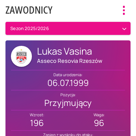
ZAWODNICY
Toggl
navig
Sezon 2025/2026
Lukas Vasina
Asseco Resovia Rzeszów
Data urodzenia:
06.07.1999
Pozycja:
Przyjmujący
Wzrost:
Waga:
196
96
Zasięg z wyskoku do ataku: