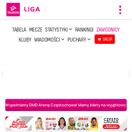
Toggl
navig
TABELA
MECZE
STATYSTYKI
RANKINGI
ZAWODNICY
KLUBY
WIADOMOŚCI
PUCHARY
SKLEP
Sobota, 8 Sie, 10:00
2
0
Ślepsk Malow Suwałki
PGE Projekt Warszawa
Wypełniamy DMD Arenę Częstochowa! Mamy bilety na wyjątkowy mecz 