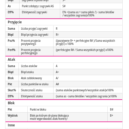
As
Punkt zdobyty z zagrywki AS
S#
Eff%
Efektywsość zagrywki
E% =(suma as + suma piłek /) - suma błedów
/ wszystkie zagrania)x100%
Przyjęcie
Suma
Liczba przyjęć zagrywki
R
Błąd
Błąd przyjecia zagrywki
R=
Poz%
Procent przyjecia
((pozytywne R+ + perfekcyjne R# )/Suma wszystkich
pozytywnego
przyjęć) x 100%
Perf%
Procent przyjecia
(perfekcyjne R# / Suma wszystkich przyjęć) x100%
perfekcyjnego
Atak
Suma
Liczba ataków
A
Błąd
Błąd ataku
A=
Blok
Atak zablokowany
A/
Pkt
Liczba punktów w ataku
A#
Skut%
Skuteczność ataku
(suma ataków punktowych/wszystkie ataki)x100%
Eff%
Efektywność ataku
(suma as - suma błedów / wszystkie zagrania )x100%
Blok
Pkt
Punkt w bloku
B#
Wyblok
Blok po którym drużyna blokująca
B+
może wyprowadzić atak/kontrę/
Inne