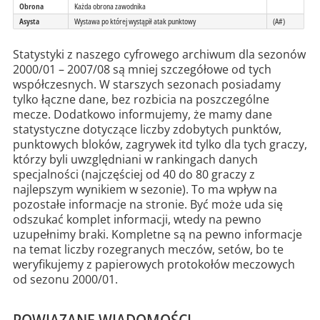
Obrona
Każda obrona zawodnika
Asysta
Wystawa po której wystąpił atak punktowy
(A#)
Statystyki z naszego cyfrowego archiwum dla sezonów
2000/01 – 2007/08 są mniej szczegółowe od tych
współczesnych. W starszych sezonach posiadamy
tylko łączne dane, bez rozbicia na poszczególne
mecze. Dodatkowo informujemy, że mamy dane
statystyczne dotyczące liczby zdobytych punktów,
punktowych bloków, zagrywek itd tylko dla tych graczy,
którzy byli uwzględniani w rankingach danych
specjalności (najczęściej od 40 do 80 graczy z
najlepszym wynikiem w sezonie). To ma wpływ na
pozostałe informacje na stronie. Być może uda się
odszukać komplet informacji, wtedy na pewno
uzupełnimy braki. Kompletne są na pewno informacje
na temat liczby rozegranych meczów, setów, bo te
weryfikujemy z papierowych protokołów meczowych
od sezonu 2000/01.
POWIĄZANE WIADOMOŚCI