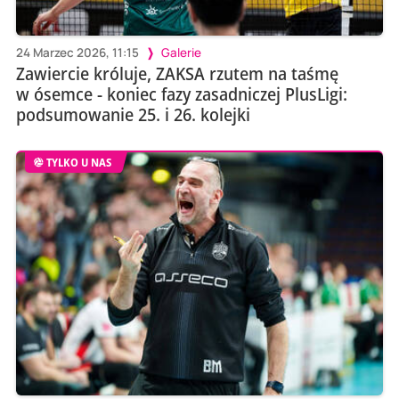
24 Marzec 2026, 11:15
Galerie
Zawiercie króluje, ZAKSA rzutem na taśmę
w ósemce - koniec fazy zasadniczej PlusLigi:
podsumowanie 25. i 26. kolejki
TYLKO U NAS