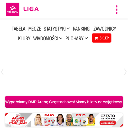
Toggl
navig
TABELA
MECZE
STATYSTYKI
RANKINGI
ZAWODNICY
KLUBY
WIADOMOŚCI
PUCHARY
SKLEP
Poniedziałek, 20 Kwi, 17:30
2
3
Indykpol AZS Olsztyn
PGE GiEK SKRA Bełchatów
Wypełniamy DMD Arenę Częstochowa! Mamy bilety na wyjątkowy mecz 