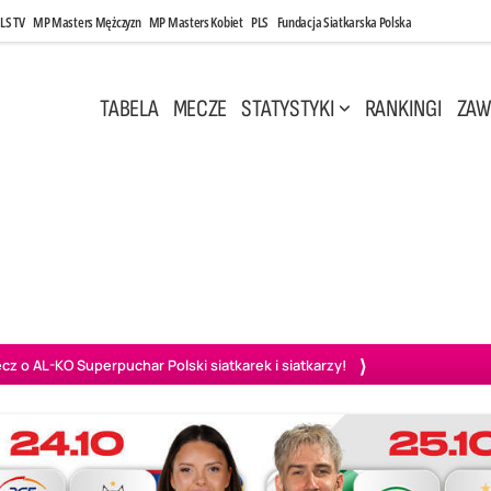
LS TV
MP Masters Mężczyzn
MP Masters Kobiet
PLS
Fundacja Siatkarska Polska
TABELA
MECZE
STATYSTYKI
RANKINGI
ZAW
i, 14:45
Poniedziałek, 27 Kwi, 20:00
3
0
3
2
wiercie
BOGDANKA LUK Lublin
PGE Projekt Warszawa
Ass
o AL-KO Superpuchar Polski siatkarek i siatkarzy!