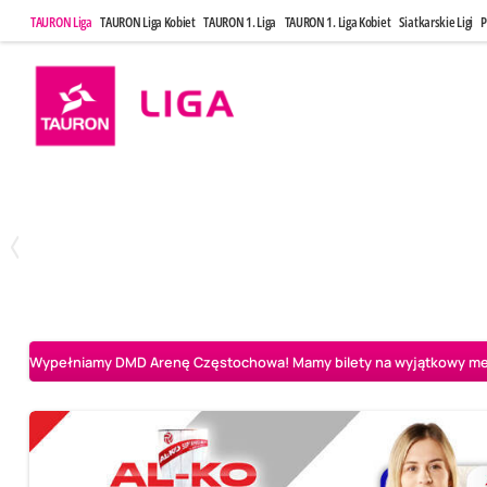
TAURON Liga
TAURON Liga Kobiet
TAURON 1. Liga
TAURON 1. Liga Kobiet
Siatkarskie Ligi
P
Poniedziałek, 20 Kwi, 17:30
Sobota, 25 Kw
2
3
Indykpol AZS Olsztyn
PGE GiEK SKRA Bełchatów
Aluron CMC Warta Za
Wypełniamy DMD Arenę Częstochowa! Mamy bilety na wyjątkowy mecz 