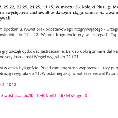
 25:22, 22:25, 21:25, 11:15) w meczu 26. kolejki PlusLigi. 
temu zwycięstwu zachowali w dalszym ciągu szansę na awan
rywek.
m spotkaniu. nAwet brak podstawowego rozgrywającego - Grzeg
owiednio do 17 i 22. W tym fragmencie gry w szeregach Cup
 gry zaczęli dytkować jastrzębianie. Bardzo dobrą zmianę dał Pa
e sety Jastrzębski Węgiel wygrał do 22 i 21.
si w ataku byli goście. Przed zamianą stron wypracowali trzy pu
etrację i wygrała do 11. W ostatniej akcji w aut zaserwował Kaczm
x?ID=1040
chStatistics.aspx?ID=1040&mID=26764&Page=S