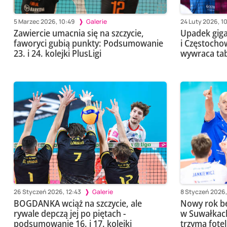
5 Marzec 2026, 10:49
Galerie
24 Luty 2026, 1
Zawiercie umacnia się na szczycie,
Upadek giga
faworyci gubią punkty: Podsumowanie
i Częstochow
23. i 24. kolejki PlusLigi
wywraca tab
26 Styczeń 2026, 12:43
Galerie
8 Styczeń 2026,
BOGDANKA wciąż na szczycie, ale
Nowy rok be
rywale depczą jej po piętach -
w Suwałkach,
podsumowanie 16. i 17. kolejki
trzyma fotel 