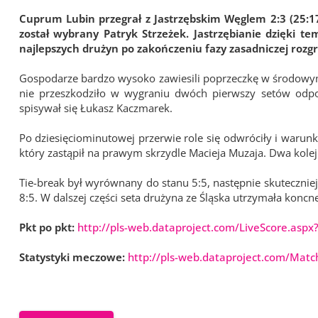
Cuprum Lubin przegrał z Jastrzębskim Węglem 2:3 (25:17,
został wybrany Patryk Strzeżek. Jastrzębianie dzięki 
najlepszych drużyn po zakończeniu fazy zasadniczej rozg
Gospodarze bardzo wysoko zawiesili poprzeczkę w środowy
nie przeszkodziło w wygraniu dwóch pierwszy setów odp
spisywał się Łukasz Kaczmarek.
Po dziesięciominutowej przerwie role się odwróciły i warunki
który zastąpił na prawym skrzydle Macieja Muzaja. Dwa kolejn
Tie-break był wyrównany do stanu 5:5, następnie skuteczniej
8:5. W dalszej części seta drużyna ze Śląska utrzymała koncn
Pkt po pkt:
http://pls-web.dataproject.com/LiveScore.asp
Statystyki meczowe:
http://pls-web.dataproject.com/Mat