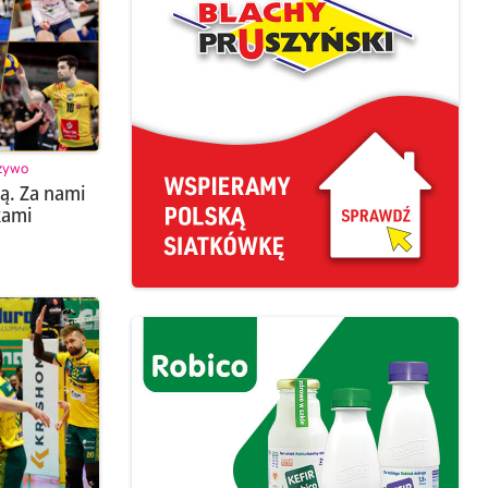
 żywo
ą. Za nami
kami