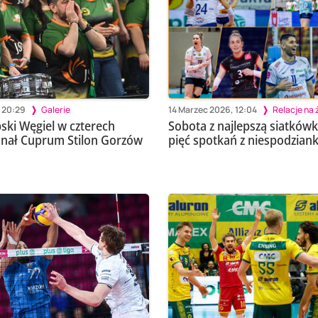
 20:29
Galerie
14 Marzec 2026, 12:04
Relacje na
bski Węgiel w czterech
Sobota z najlepszą siatkówk
nał Cuprum Stilon Gorzów
pięć spotkań z niespodzian