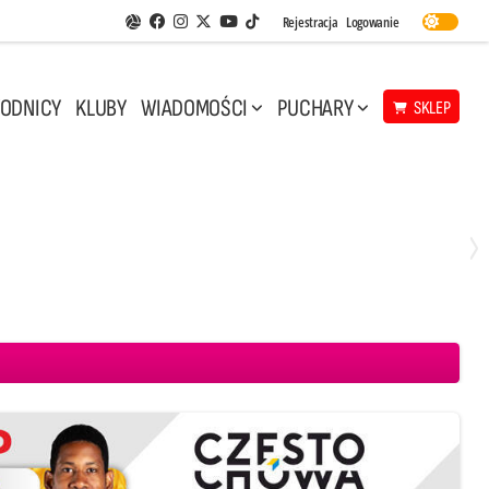
Facebook
Instagram
Twitter
Youtube
Rejestracja
Logowanie
Aplikacja Siatkarskie Ligi
TikTok
ODNICY
KLUBY
WIADOMOŚCI
PUCHARY
SKLEP
Środa, 29 Kwi, 17:30
3
1
eco Resovia Rzeszów
BOGDANKA LUK Lublin
Aluron CMC Warta Zawiercie