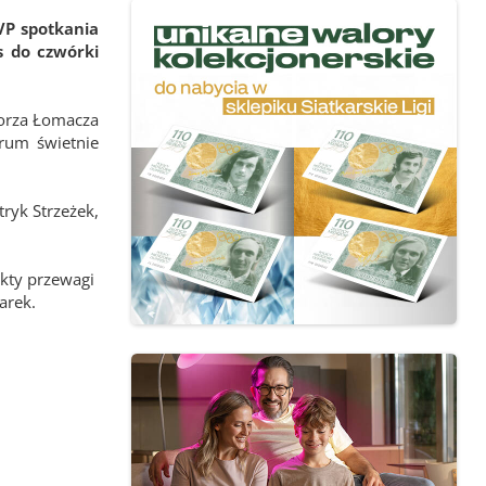
MVP spotkania
s do czwórki
orza Łomacza
rum świetnie
tryk Strzeżek,
nkty przewagi
arek.