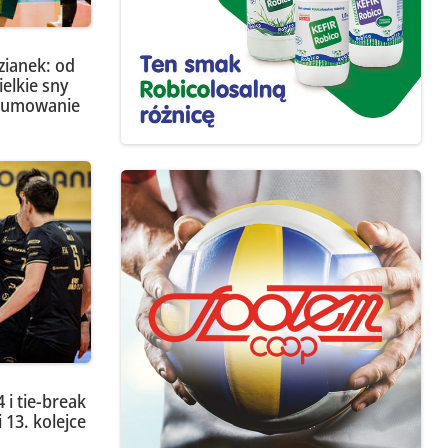
zianek: od
elkie sny
dsumowanie
 i tie-break
i 13. kolejce