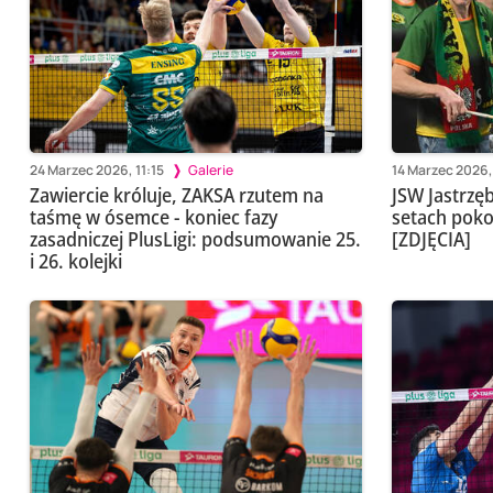
24 Marzec 2026, 11:15
Galerie
14 Marzec 2026,
Zawiercie króluje, ZAKSA rzutem na
JSW Jastrzę
taśmę w ósemce - koniec fazy
setach poko
zasadniczej PlusLigi: podsumowanie 25.
[ZDJĘCIA]
i 26. kolejki