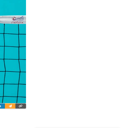
ter
Linkedin
Wyślij
Skopiuj
e-
link
mailem