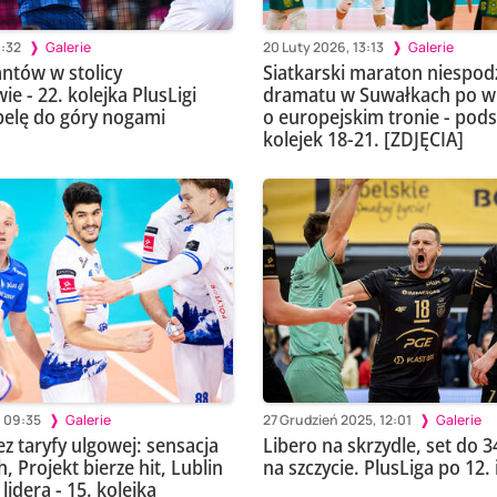
0:32
Galerie
20 Luty 2026, 13:13
Galerie
ntów w stolicy
Siatkarski maraton niespod
ie - 22. kolejka PlusLigi
dramatu w Suwałkach po wi
elę do góry nogami
o europejskim tronie - po
kolejek 18-21. [ZDJĘCIA]
 09:35
Galerie
27 Grudzień 2025, 12:01
Galerie
z taryfy ulgowej: sensacja
Libero na skrzydle, set do 34
 Projekt bierze hit, Lublin
na szczycie. PlusLiga po 12. 
lidera - 15. kolejka