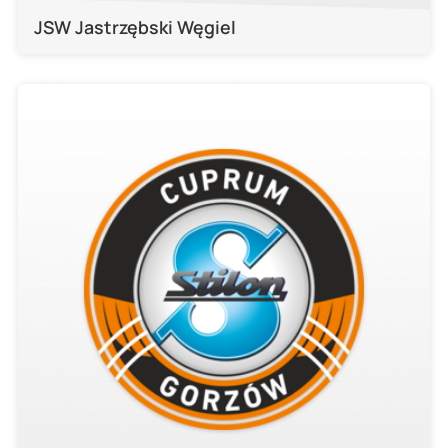
JSW Jastrzębski Węgiel