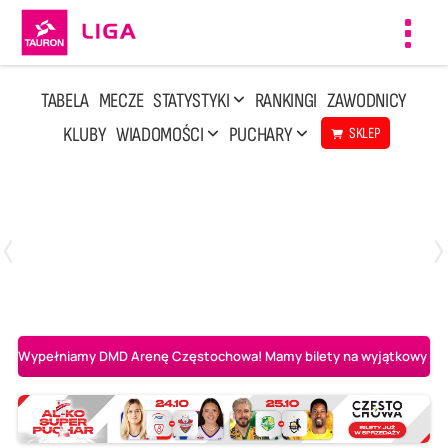
Toggl
navig
TABELA
MECZE
STATYSTYKI
RANKINGI
ZAWODNICY
KLUBY
WIADOMOŚCI
PUCHARY
SKLEP
Środa, 29 Kwi, 17:30
3
1
BOGDANKA LUK Lublin
Aluron CMC Warta Zawiercie
Wypełniamy DMD Arenę Częstochowa! Mamy bilety na wyjątkowy mecz 