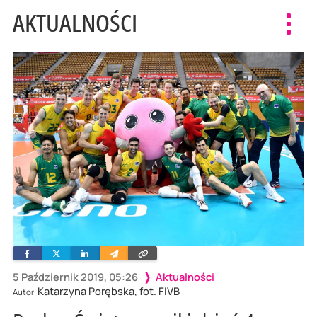
AKTUALNOŚCI
Toggl
navig
Facebook
Twitter
Linkedin
Wyślij
Skopiuj
e-
link
mailem
5 Październik 2019, 05:26
Aktualności
Katarzyna Porębska, fot. FIVB
Autor: