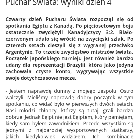
Puchar Świata: wyniki dzień 4
Czwarty dzień Pucharu Świata rozpoczął się od
spotkania Egiptu z Kanadą. Po pięciosetowym boju
ostatecznie zwyciężyli Kanadyjczycy 3:2. Biało-
czerwonym udało się wrócić na zwycięski szlak. Po
czterech setach cieszyli się z wygranej przeciwko
Argentynie. To trzecie zwycięstwo mistrzów świata.
Początek japońskiego turnieju jest również bardzo
udany dla reprezentacji Brazylii, która jako jedyna
zachowała czyste konto, wygrywając wszystkie
swoje dotychczasowe mecze.
- Jestem naprawdę dumny z mojego zespołu. Ostro
walczyli. Mieliśmy naprawdę dobry początek w tym
spotkaniu, co widać było w pierwszych dwóch setach.
Nasi młodzi chłopcy, którzy są tutaj, grali bardzo
dobrze. Jednak Egipt nie jest Egiptem, który pamiętam,
kiedy sam byłem zawodnikiem. Przede wszystkim są
jednymi z najbardziej wysportowanych siatkarzy,
jakich kiedykolwiek widziałem. Ich kombinacje