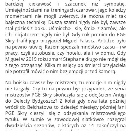
bardziej ciekawość i szacunek niż sympatię.
Umiejętnościami na treningach czarował, jego koledzy
momentami nie mogli uwierzyć, że można mieć tak
bajeczną technikę. Duszą szatni nigdy nie był, zawsze
stał gdzieś z boku. Uśmiechał się, śmiał z żartów, ale
ich inicjatorem nigdy nie był. Gdy rok po nim do PGE
Skry trafił jego przyjaciel Miguel Falasca Antidze było
na pewno łatwiej. Razem spędzali mnóstwo czasu – i w
pracy, czyli autobusie, czy hotelu, ale i w domu. Gdy
Miguel w 2019 roku zmarł Stephane długo nie mógł się
z tego otrząsnąć. Kilka miesięcy po śmierci przyjaciela
nie potrafił mówić o nim bez emocji przed kamerą.
Na boisku zawsze był mistrzem, tu emocje nim nigdy
nie targały. Czy to na pewno był przypadek, że seria
mistrzostw PGE Skry skończyła się z odejściem Antigi
do Delecty Bydgoszcz? Z kolei gdy dwa lata później
wrócił do Bełchatowa to dziesięć miesięcy później fani
PGE Skry cieszyli się z odzyskania mistrzowskiego
tytułu. W sumie w zawodowej siatkówce rozegrał
dwadzieścia sezonów, z których aż 14 zakończył na