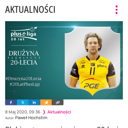
AKTUALNOŚCI
Toggl
navig
Facebook
Twitter
Linkedin
Wyślij
Skopiuj
e-
link
mailem
8 Maj 2020, 09:36
Aktualności
Paweł Hochstim
Autor: