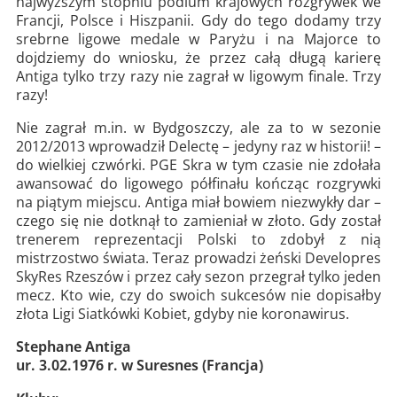
najwyższym stopniu podium krajowych rozgrywek we
Francji, Polsce i Hiszpanii. Gdy do tego dodamy trzy
srebrne ligowe medale w Paryżu i na Majorce to
dojdziemy do wniosku, że przez całą długą karierę
Antiga tylko trzy razy nie zagrał w ligowym finale. Trzy
razy!
Nie zagrał m.in. w Bydgoszczy, ale za to w sezonie
2012/2013 wprowadził Delectę – jedyny raz w historii! –
do wielkiej czwórki. PGE Skra w tym czasie nie zdołała
awansować do ligowego półfinału kończąc rozgrywki
na piątym miejscu. Antiga miał bowiem niezwykły dar –
czego się nie dotknął to zamieniał w złoto. Gdy został
trenerem reprezentacji Polski to zdobył z nią
mistrzostwo świata. Teraz prowadzi żeński Developres
SkyRes Rzeszów i przez cały sezon przegrał tylko jeden
mecz. Kto wie, czy do swoich sukcesów nie dopisałby
złota Ligi Siatkówki Kobiet, gdyby nie koronawirus.
Stephane Antiga
ur. 3.02.1976 r. w Suresnes (Francja)