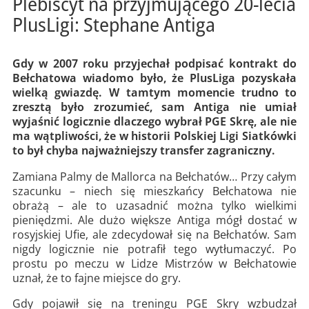
Plebiscyt na przyjmującego 20-lecia
PlusLigi: Stephane Antiga
Gdy w 2007 roku przyjechał podpisać kontrakt do
Bełchatowa wiadomo było, że PlusLiga pozyskała
wielką gwiazdę. W tamtym momencie trudno to
zresztą było zrozumieć, sam Antiga nie umiał
wyjaśnić logicznie dlaczego wybrał PGE Skrę, ale nie
ma wątpliwości, że w historii Polskiej Ligi Siatkówki
to był chyba najważniejszy transfer zagraniczny.
Zamiana Palmy de Mallorca na Bełchatów… Przy całym
szacunku – niech się mieszkańcy Bełchatowa nie
obrażą – ale to uzasadnić można tylko wielkimi
pieniędzmi. Ale dużo większe Antiga mógł dostać w
rosyjskiej Ufie, ale zdecydował się na Bełchatów. Sam
nigdy logicznie nie potrafił tego wytłumaczyć. Po
prostu po meczu w Lidze Mistrzów w Bełchatowie
uznał, że to fajne miejsce do gry.
Gdy pojawił się na treningu PGE Skry wzbudzał