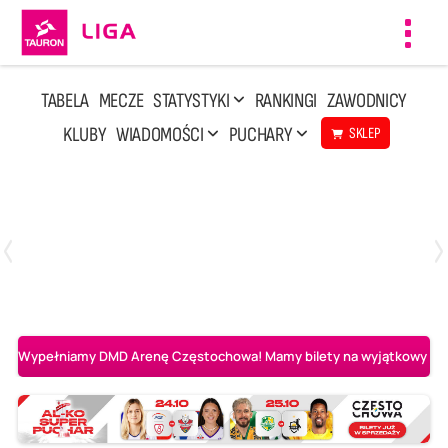
Toggl
navig
TABELA
MECZE
STATYSTYKI
RANKINGI
ZAWODNICY
KLUBY
WIADOMOŚCI
PUCHARY
SKLEP
Niedziela, 3 Maj, 14:45
2
3
PGE Projekt Warszawa
Asseco Resovia Rzeszów
Wypełniamy DMD Arenę Częstochowa! Mamy bilety na wyjątkowy mecz 