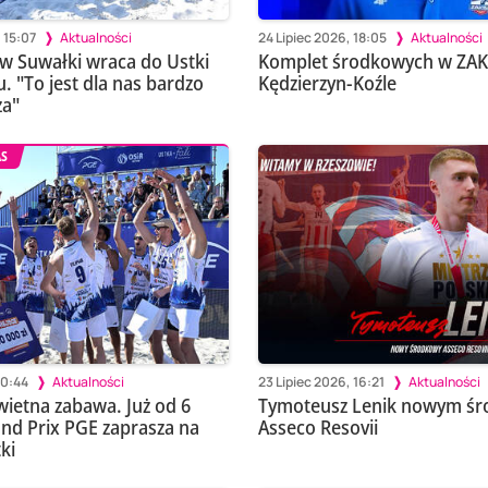
 15:07
Aktualności
24 Lipiec 2026, 18:05
Aktualności
w Suwałki wraca do Ustki
Komplet środkowych w ZAK
u. "To jest dla nas bardzo
Kędzierzyn-Koźle
za"
AS
10:44
Aktualności
23 Lipiec 2026, 16:21
Aktualności
wietna zabawa. Już od 6
Tymoteusz Lenik nowym ś
and Prix PGE zaprasza na
Asseco Resovii
ki