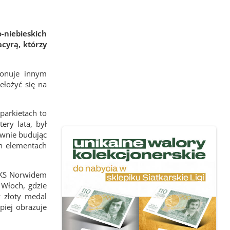
-niebieskich
cyrą, którzy
ponuje innym
ełożyć się na
parkietach to
ery lata, był
ywnie budując
ch elementach
z KS Norwidem
 Włoch, gdzie
ł złoty medal
piej obrazuje