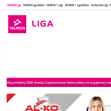
TAURON Liga
TAURON Liga Kobiet
TAURON 1. Liga
TAURON 1. Liga Kobiet
Siatkarskie Ligi
P
Poniedziałek, 20 Kwi, 17:30
Sobota, 25 Kw
2
3
Indykpol AZS Olsztyn
PGE GiEK SKRA Bełchatów
Aluron CMC Warta Za
Wypełniamy DMD Arenę Częstochowa! Mamy bilety na wyjątkowy mecz 