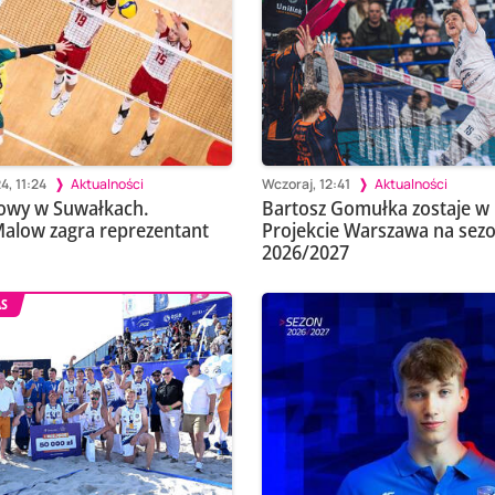
4, 11:24
Aktualności
Wczoraj, 12:41
Aktualności
rowy w Suwałkach.
Bartosz Gomułka zostaje w
alow zagra reprezentant
Projekcie Warszawa na sez
2026/2027
AS