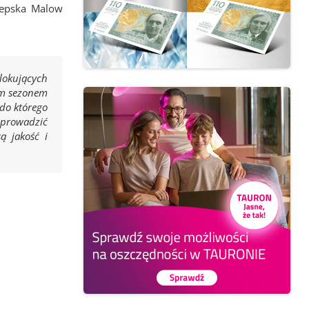
lepska Malow
lokujących
dym sezonem
 do którego
doprowadzić
ą jakość i