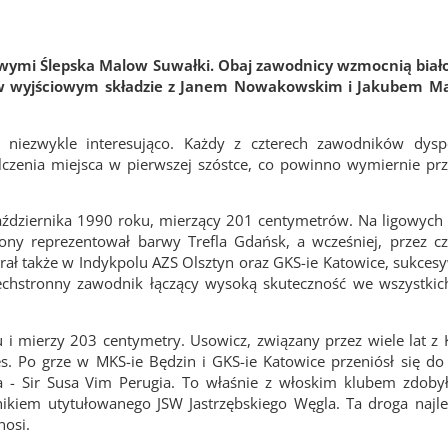
owymi Ślepska Malow Suwałki. Obaj zawodnicy wzmocnią biało
 w wyjściowym składzie z Janem Nowakowskim i Jakubem Ma
 niezwykle interesująco. Każdy z czterech zawodników dys
zenia miejsca w pierwszej szóstce, co powinno wymiernie prz
ździernika 1990 roku, mierzący 201 centymetrów. Na ligowych 
ny reprezentował barwy Trefla Gdańsk, a wcześniej, przez czt
 także w Indykpolu AZS Olsztyn oraz GKS-ie Katowice, sukces
zechstronny zawodnik łączący wysoką skuteczność we wszystki
u i mierzy 203 centymetry. Usowicz, związany przez wiele lat 
s. Po grze w MKS-ie Będzin i GKS-ie Katowice przeniósł się do
ta - Sir Susa Vim Perugia. To właśnie z włoskim klubem zdoby
ikiem utytułowanego JSW Jastrzębskiego Węgla. Ta droga najle
nosi.