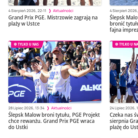
4 Sierpień 2026, 22:11
Aktualności
4 Sierpień 2026,
Grand Prix PGE. Mistrzowie zagrają na
Ślepsk Malo
plaży w Ustce
bronić tytuł
fajna impre
TYLKO U NAS
TYLKO U N
28 Lipiec 2026, 13:34
Aktualności
24 Lipiec 2026, 
Ślepsk Malow broni tytułu, PGE Projekt
Czeka nas ś
chce rewanżu. Grand Prix PGE wraca
sierpnia Gr
do Ustki
plażę do Ust