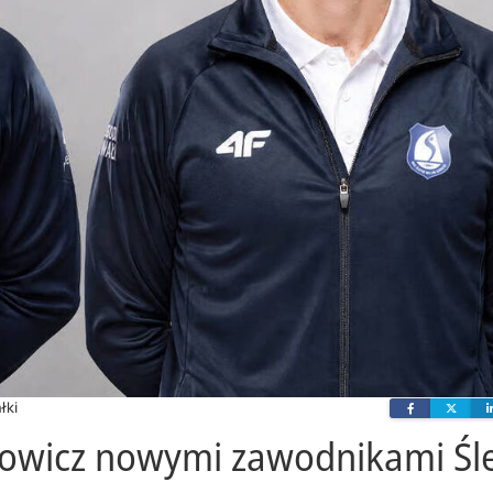
łki
Facebook
Twit
Usowicz nowymi zawodnikami Śl