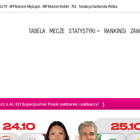
LS TV
MP Masters Mężczyzn
MP Masters Kobiet
PLS
Fundacja Siatkarska Polska
TABELA
MECZE
STATYSTYKI
RANKINGI
ZAW
i, 14:45
Poniedziałek, 27 Kwi, 20:00
3
0
3
2
wiercie
BOGDANKA LUK Lublin
PGE Projekt Warszawa
Ass
o AL-KO Superpuchar Polski siatkarek i siatkarzy!