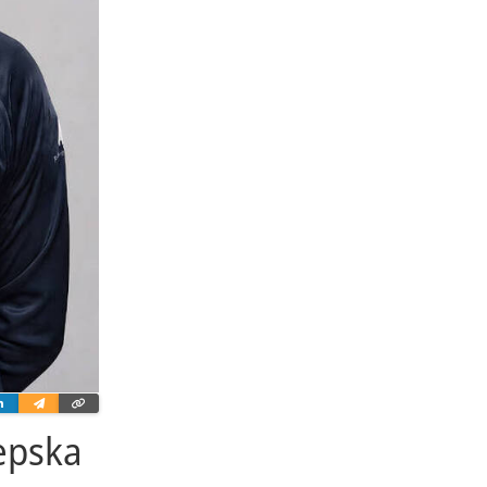
ter
Linkedin
Wyślij
Skopiuj
e-
link
mailem
epska