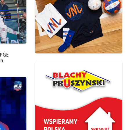
 PGE
on