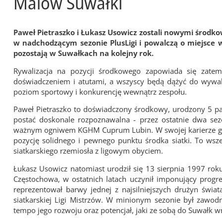
Malow Suwałki
Paweł Pietraszko i Łukasz Usowicz zostali nowymi środk
w nadchodzącym sezonie PlusLigi i powalczą o miejsce
pozostają w Suwałkach na kolejny rok.
Rywalizacja na pozycji środkowego zapowiada się zatem
doświadczeniem i atutami, a wszyscy będą dążyć do wywalc
poziom sportowy i konkurencję wewnątrz zespołu.
Paweł Pietraszko to doświadczony środkowy, urodzony 5 pa
postać doskonale rozpoznawalna - przez ostatnie dwa sezo
ważnym ogniwem KGHM Cuprum Lubin. W swojej karierze grał
pozycję solidnego i pewnego punktu środka siatki. To ws
siatkarskiego rzemiosła z ligowym obyciem.
Łukasz Usowicz natomiast urodził się 13 sierpnia 1997 rok
Częstochowa, w ostatnich latach uczynił imponujący progre
reprezentował barwy jednej z najsilniejszych drużyn świa
siatkarskiej Ligi Mistrzów. W minionym sezonie był zawodn
tempo jego rozwoju oraz potencjał, jaki ze sobą do Suwałk w