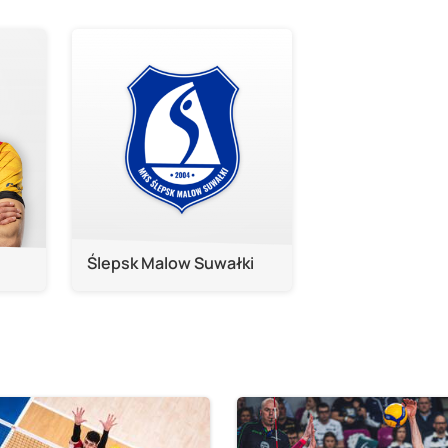
Ślepsk Malow Suwałki