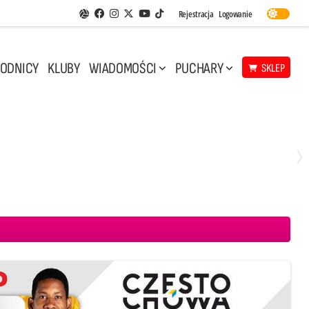
Facebook
Instagram
Twitter
Youtube
Rejestracja
Logowanie
Aplikacja Siatkarskie Ligi
TikTok
ODNICY
KLUBY
WIADOMOŚCI
PUCHARY
SKLEP
Środa, 29 Kwi, 17:30
3
1
eco Resovia Rzeszów
BOGDANKA LUK Lublin
Aluron CMC Warta Zawiercie