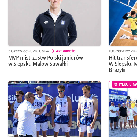
5 Czerwiec 2026, 08:34
Aktualności
10 Czerwiec 202
MVP mistrzostw Polski juniorów
Hit transfe
w Ślepsku Malow Suwałki
W Ślepsku M
Brazylii
TYLKO U N