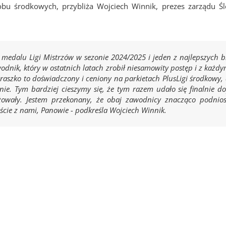
obu środkowych, przybliża Wojciech Winnik, prezes zarządu Ś
medalu Ligi Mistrzów w sezonie 2024/2025 i jeden z najlepszych b
wodnik, który w ostatnich latach zrobił niesamowity postęp i z każ
traszko to doświadczony i ceniony na parkietach PlusLigi środkowy,
nie. Tym bardziej cieszymy się, że tym razem udało się finalnie 
żowały. Jestem przekonany, że obaj zawodnicy znacząco podnios
eście z nami, Panowie - podkreśla Wojciech Winnik.