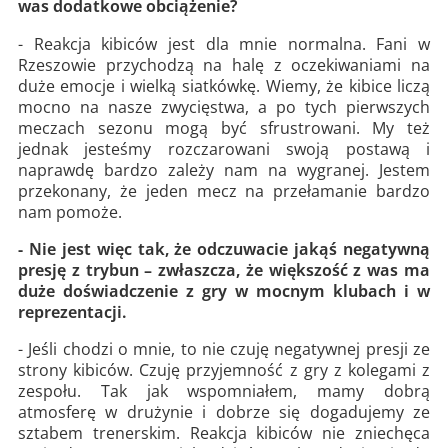
was dodatkowe obciążenie?
- Reakcja kibiców jest dla mnie normalna. Fani w
Rzeszowie przychodzą na halę z oczekiwaniami na
duże emocje i wielką siatkówkę. Wiemy, że kibice liczą
mocno na nasze zwycięstwa, a po tych pierwszych
meczach sezonu mogą być sfrustrowani. My też
jednak jesteśmy rozczarowani swoją postawą i
naprawdę bardzo zależy nam na wygranej. Jestem
przekonany, że jeden mecz na przełamanie bardzo
nam pomoże.
- Nie jest więc tak, że odczuwacie jakąś negatywną
presję z trybun – zwłaszcza, że większość z was ma
duże doświadczenie z gry w mocnym klubach i w
reprezentacji.
- Jeśli chodzi o mnie, to nie czuję negatywnej presji ze
strony kibiców. Czuję przyjemność z gry z kolegami z
zespołu. Tak jak wspomniałem, mamy dobrą
atmosferę w drużynie i dobrze się dogadujemy ze
sztabem trenerskim. Reakcja kibiców nie zniechęca