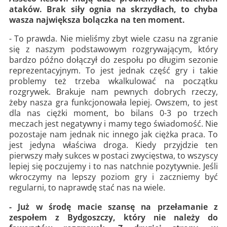
ataków. Brak siły ognia na skrzydłach, to chyba
wasza największa bolączka na ten moment.
- To prawda. Nie mieliśmy zbyt wiele czasu na zgranie
się z naszym podstawowym rozgrywającym, który
bardzo późno dołączył do zespołu po długim sezonie
reprezentacyjnym. To jest jednak część gry i takie
problemy też trzeba wkalkulować na początku
rozgrywek. Brakuje nam pewnych dobrych rzeczy,
żeby nasza gra funkcjonowała lepiej. Owszem, to jest
dla nas ciężki moment, bo bilans 0-3 po trzech
meczach jest negatywny i mamy tego świadomość. Nie
pozostaje nam jednak nic innego jak ciężka praca. To
jest jedyna właściwa droga. Kiedy przyjdzie ten
pierwszy mały sukces w postaci zwycięstwa, to wszyscy
lepiej się poczujemy i to nas natchnie pozytywnie. Jeśli
wkroczymy na lepszy poziom gry i zaczniemy być
regularni, to naprawdę stać nas na wiele.
- Już w środę macie szansę na przełamanie z
zespołem z Bydgoszczy, który nie należy do