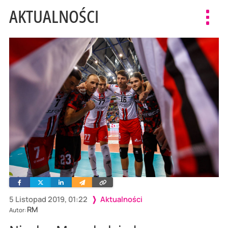
AKTUALNOŚCI
Toggl
navig
Facebook
Twitter
Linkedin
Wyślij
Skopiuj
e-
link
mailem
5 Listopad 2019, 01:22
Aktualności
RM
Autor: