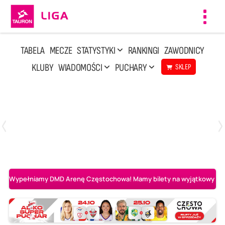
Toggl
navig
TABELA
MECZE
STATYSTYKI
RANKINGI
ZAWODNICY
KLUBY
WIADOMOŚCI
PUCHARY
SKLEP
Poniedziałek, 20 Kwi, 17:30
2
3
Indykpol AZS Olsztyn
PGE GiEK SKRA Bełchatów
Wypełniamy DMD Arenę Częstochowa! Mamy bilety na wyjątkowy mecz 