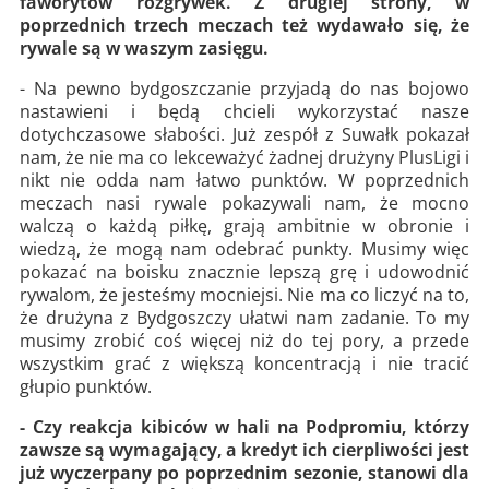
faworytów rozgrywek. Z drugiej strony, w
poprzednich trzech meczach też wydawało się, że
rywale są w waszym zasięgu.
- Na pewno bydgoszczanie przyjadą do nas bojowo
nastawieni i będą chcieli wykorzystać nasze
dotychczasowe słabości. Już zespół z Suwałk pokazał
nam, że nie ma co lekceważyć żadnej drużyny PlusLigi i
nikt nie odda nam łatwo punktów. W poprzednich
meczach nasi rywale pokazywali nam, że mocno
walczą o każdą piłkę, grają ambitnie w obronie i
wiedzą, że mogą nam odebrać punkty. Musimy więc
pokazać na boisku znacznie lepszą grę i udowodnić
rywalom, że jesteśmy mocniejsi. Nie ma co liczyć na to,
że drużyna z Bydgoszczy ułatwi nam zadanie. To my
musimy zrobić coś więcej niż do tej pory, a przede
wszystkim grać z większą koncentracją i nie tracić
głupio punktów.
- Czy reakcja kibiców w hali na Podpromiu, którzy
zawsze są wymagający, a kredyt ich cierpliwości jest
już wyczerpany po poprzednim sezonie, stanowi dla