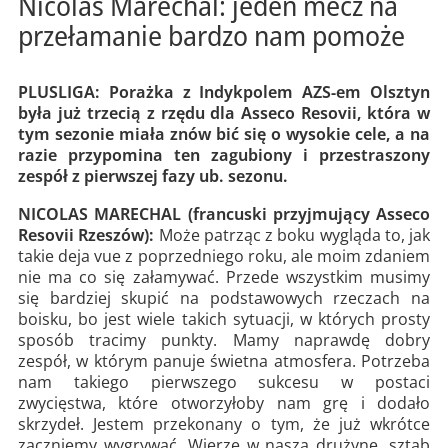
Nicolas Marechal: jeden mecz na
przełamanie bardzo nam pomoże
PLUSLIGA: Porażka z Indykpolem AZS-em Olsztyn
była już trzecią z rzędu dla Asseco Resovii, która w
tym sezonie miała znów bić się o wysokie cele, a na
razie przypomina ten zagubiony i przestraszony
zespół z pierwszej fazy ub. sezonu.
NICOLAS MARECHAL (francuski przyjmujący Asseco
Resovii Rzeszów):
Może patrząc z boku wygląda to, jak
takie deja vue z poprzedniego roku, ale moim zdaniem
nie ma co się załamywać. Przede wszystkim musimy
się bardziej skupić na podstawowych rzeczach na
boisku, bo jest wiele takich sytuacji, w których prosty
sposób tracimy punkty. Mamy naprawdę dobry
zespół, w którym panuje świetna atmosfera. Potrzeba
nam takiego pierwszego sukcesu w postaci
zwycięstwa, które otworzyłoby nam grę i dodało
skrzydeł. Jestem przekonany o tym, że już wkrótce
zaczniemy wygrywać. Wierzę w naszą drużynę, sztab