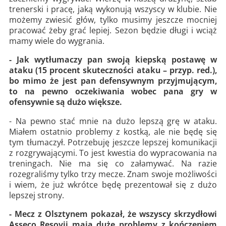
trenerski i pracę, jaką wykonują wszyscy w klubie. Nie
możemy zwiesić głów, tylko musimy jeszcze mocniej
pracować żeby grać lepiej. Sezon będzie długi i wciąż
mamy wiele do wygrania.
- Jak wytłumaczy pan swoją kiepską postawę w
ataku (15 procent skuteczności ataku – przyp. red.),
bo mimo że jest pan defensywnym przyjmującym,
to na pewno oczekiwania wobec pana gry w
ofensywnie są dużo większe.
- Na pewno stać mnie na dużo lepszą grę w ataku.
Miałem ostatnio problemy z kostką, ale nie będę się
tym tłumaczył. Potrzebuję jeszcze lepszej komunikacji
z rozgrywającymi. To jest kwestia do wypracowania na
treningach. Nie ma się co załamywać. Na razie
rozegraliśmy tylko trzy mecze. Znam swoje możliwości
i wiem, że już wkrótce będę prezentował się z dużo
lepszej strony.
- Mecz z Olsztynem pokazał, że wszyscy skrzydłowi
Asseco Resovii mają duże problemy z kończeniem