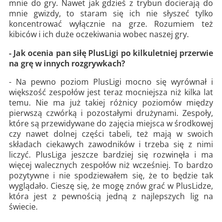
mnie do gry. Nawet jak gdzieś z trybun docierają do
mnie gwizdy, to staram się ich nie słyszeć tylko
koncentrować wyłącznie na grze. Rozumiem też
kibiców i ich duże oczekiwania wobec naszej gry.
- Jak ocenia pan siłę PlusLigi po kilkuletniej przerwie
na grę w innych rozgrywkach?
- Na pewno poziom PlusLigi mocno się wyrównał i
większość zespołów jest teraz mocniejsza niż kilka lat
temu. Nie ma już takiej różnicy poziomów między
pierwszą czwórką i pozostałymi drużynami. Zespoły,
które są przewidywane do zajęcia miejsca w środkowej
czy nawet dolnej części tabeli, też mają w swoich
składach ciekawych zawodników i trzeba się z nimi
liczyć. PlusLiga jeszcze bardziej się rozwinęła i ma
więcej walecznych zespołów niż wcześniej. To bardzo
pozytywne i nie spodziewałem się, że to będzie tak
wyglądało. Cieszę się, że mogę znów grać w PlusLidze,
która jest z pewnością jedną z najlepszych lig na
świecie.