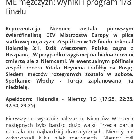
ME mężczyzn: wyniki i program 1/8
finału
Reprezentacja Niemiec została pierwszym
ćwierćfinalistą CEV Mistrzostw Europy w piłce
siatkowej mężczyzn. Zespół ten w 1/8 finału pokonał
Holandię 3:1. Dziś wieczorem Polska zagra z
Hiszpanią. W przypadku wygranej na biało-czerwoni
zmierzą się z Niemcami. W ewentualnym półfinale
zespół trenera Vitala Heynena trafiłby na Rosję.
Siedem meczów rozegranych zostało w sobotę.
Spotkanie Włochy - Turcja zaplanowano na
niedzielę.
Apeldoorn: Holandia - Niemcy 1:3 (17:25, 22:25,
32:30, 23:25)
Pierwszy set wyraźnie należał do Niemców. W trzech
następnych było bardzo dużo walki. Trzecia partia
należała do najbardziej dramatycznych. Niemcy nie
wykorzystali kilku oiłek meczowych. Niemcy byli