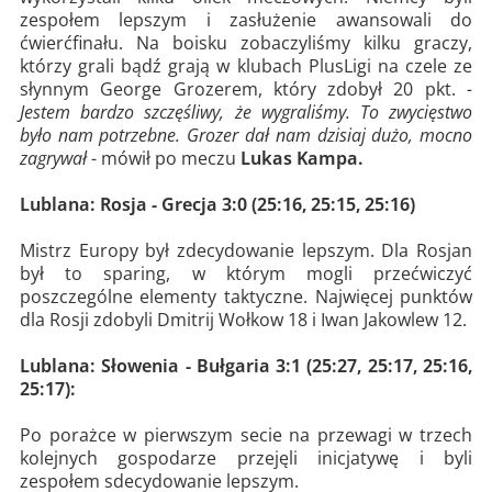
zespołem lepszym i zasłużenie awansowali do
ćwierćfinału. Na boisku zobaczyliśmy kilku graczy,
którzy grali bądź grają w klubach PlusLigi na czele ze
słynnym George Grozerem, który zdobył 20 pkt.
-
Jestem bardzo szczęśliwy, że wygraliśmy. To zwycięstwo
było nam potrzebne. Grozer dał nam dzisiaj dużo, mocno
zagrywał
- mówił po meczu
Lukas Kampa.
Lublana: Rosja - Grecja 3:0 (25:16, 25:15, 25:16)
Mistrz Europy był zdecydowanie lepszym. Dla Rosjan
był to sparing, w którym mogli przećwiczyć
poszczególne elementy taktyczne. Najwięcej punktów
dla Rosji zdobyli Dmitrij Wołkow 18 i Iwan Jakowlew 12.
Lublana: Słowenia - Bułgaria 3:1 (25:27, 25:17, 25:16,
25:17):
Po porażce w pierwszym secie na przewagi w trzech
kolejnych gospodarze przejęli inicjatywę i byli
zespołem sdecydowanie lepszym.