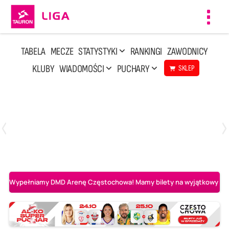
Toggl
navig
TABELA
MECZE
STATYSTYKI
RANKINGI
ZAWODNICY
KLUBY
WIADOMOŚCI
PUCHARY
SKLEP
Poniedziałek, 20 Kwi, 17:30
2
3
Indykpol AZS Olsztyn
PGE GiEK SKRA Bełchatów
Wypełniamy DMD Arenę Częstochowa! Mamy bilety na wyjątkowy mecz 