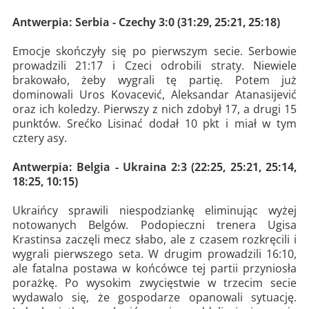
Antwerpia: Serbia - Czechy 3:0 (31:29, 25:21, 25:18)
Emocje skończyły się po pierwszym secie. Serbowie
prowadzili 21:17 i Czeci odrobili straty. Niewiele
brakowało, żeby wygrali tę partię. Potem już
dominowali Uros Kovacević, Aleksandar Atanasijević
oraz ich koledzy. Pierwszy z nich zdobył 17, a drugi 15
punktów. Srećko Lisinać dodał 10 pkt i miał w tym
cztery asy.
Antwerpia: Belgia - Ukraina 2:3 (22:25, 25:21, 25:14,
18:25, 10:15)
Ukraińcy sprawili niespodziankę eliminując wyżej
notowanych Belgów. Podopieczni trenera Ugisa
Krastinsa zaczęli mecz słabo, ale z czasem rozkręcili i
wygrali pierwszego seta. W drugim prowadzili 16:10,
ale fatalna postawa w końcówce tej partii przyniosła
porażkę. Po wysokim zwycięstwie w trzecim secie
wydawalo się, że gospodarze opanowali sytuację.