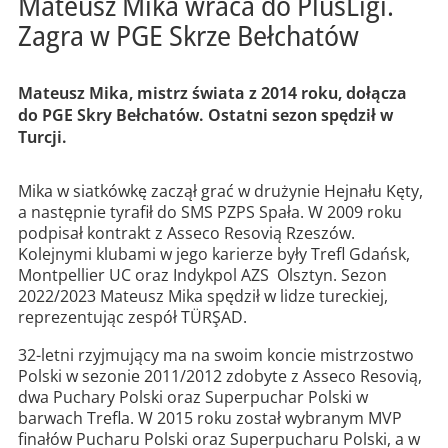
Mateusz Mika wraca do PlusLigi.
Zagra w PGE Skrze Bełchatów
Mateusz Mika, mistrz świata z 2014 roku, dołącza
do PGE Skry Bełchatów. Ostatni sezon spędził w
Turcji.
Mika w siatkówkę zaczął grać w drużynie Hejnału Kęty,
a następnie tyrafił do SMS PZPS Spała. W 2009 roku
podpisał kontrakt z Asseco Resovią Rzeszów.
Kolejnymi klubami w jego karierze były Trefl Gdańsk,
Montpellier UC oraz Indykpol AZS Olsztyn. Sezon
2022/2023 Mateusz Mika spędził w lidze tureckiej,
reprezentując zespół TÜRŞAD.
32-letni rzyjmujący ma na swoim koncie mistrzostwo
Polski w sezonie 2011/2012 zdobyte z Asseco Resovią,
dwa Puchary Polski oraz Superpuchar Polski w
barwach Trefla. W 2015 roku został wybranym MVP
finałów Pucharu Polski oraz Superpucharu Polski, a w