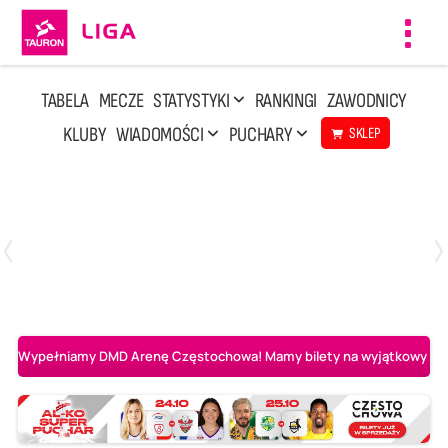
Toggl
navig
TABELA
MECZE
STATYSTYKI
RANKINGI
ZAWODNICY
KLUBY
WIADOMOŚCI
PUCHARY
SKLEP
Poniedziałek, 20 Kwi, 17:30
2
3
Indykpol AZS Olsztyn
PGE GiEK SKRA Bełchatów
Wypełniamy DMD Arenę Częstochowa! Mamy bilety na wyjątkowy mecz 