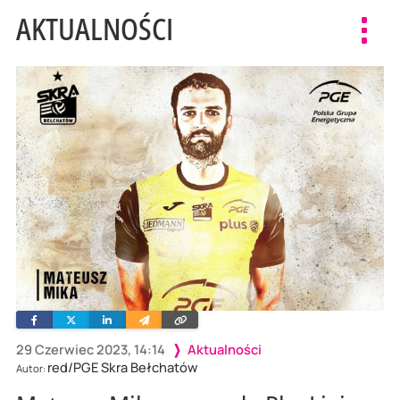
AKTUALNOŚCI
Toggl
navig
Facebook
Twitter
Linkedin
Wyślij
Skopiuj
e-
link
mailem
29 Czerwiec 2023, 14:14
Aktualności
red/PGE Skra Bełchatów
Autor: