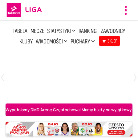
Toggl
navig
TABELA
MECZE
STATYSTYKI
RANKINGI
ZAWODNICY
KLUBY
WIADOMOŚCI
PUCHARY
SKLEP
Poniedziałek, 20 Kwi, 17:30
2
3
Indykpol AZS Olsztyn
PGE GiEK SKRA Bełchatów
Wypełniamy DMD Arenę Częstochowa! Mamy bilety na wyjątkowy mecz 