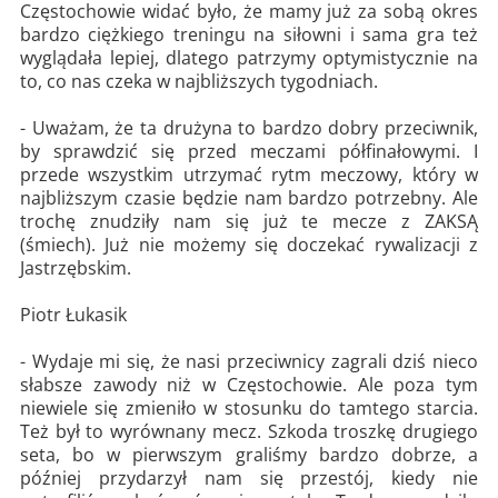
Częstochowie widać było, że mamy już za sobą okres
bardzo ciężkiego treningu na siłowni i sama gra też
wyglądała lepiej, dlatego patrzymy optymistycznie na
to, co nas czeka w najbliższych tygodniach.
- Uważam, że ta drużyna to bardzo dobry przeciwnik,
by sprawdzić się przed meczami półfinałowymi. I
przede wszystkim utrzymać rytm meczowy, który w
najbliższym czasie będzie nam bardzo potrzebny. Ale
trochę znudziły nam się już te mecze z ZAKSĄ
(śmiech). Już nie możemy się doczekać rywalizacji z
Jastrzębskim.
Piotr Łukasik
- Wydaje mi się, że nasi przeciwnicy zagrali dziś nieco
słabsze zawody niż w Częstochowie. Ale poza tym
niewiele się zmieniło w stosunku do tamtego starcia.
Też był to wyrównany mecz. Szkoda troszkę drugiego
seta, bo w pierwszym graliśmy bardzo dobrze, a
później przydarzył nam się przestój, kiedy nie