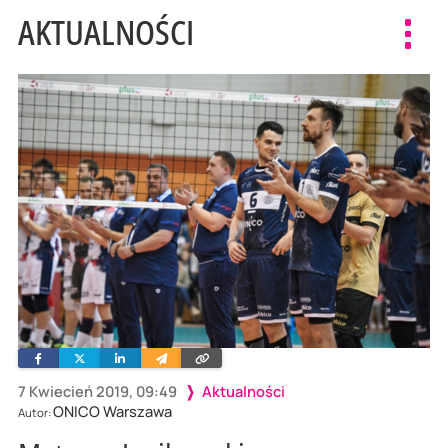
AKTUALNOŚCI
Toggl
navig
Facebook
Twitter
Linkedin
Wyślij
Skopiuj
e-
link
mailem
7 Kwiecień 2019, 09:49
Aktualności
ONICO Warszawa
Autor: