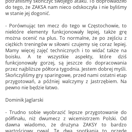
potrafiliśmy skończyć swojego ataku. To doprowadziło
do tego, że ZAKSA nam nieco odskoczyła i nie byliśmy
w stanie jej dogonić.
- Porównując ten mecz do tego w Częstochowie, to
niektóre elementy funkcjonowały lepiej, także grę
można ocenić na plus. To normalne, że po zejściu z
ciężkich treningów w siłowni czujemy się coraz lepiej.
Mamy więcej zajęć technicznych i to widać także na
boisku. A te wszystkie aspekty, które dziś
funkcjonowały gorzej, są jeszcze do dopracowania
przez najbliższe półtora tygodnia. Jestem dobrej myśli.
Skończyliśmy gry sparingowe, przed nami ostatni etap
przygotowań, a później walczymy z Jastrzębiem. Na
pewno nie będzie łatwo.
Dominik Jaglarski
- Trudno sobie wyobrazić lepsze przygotowanie do
półfinału, niż dwumecz z wicemistrzem Polski. Od
dawna wiadomo, że drużyna ZAKSY to bardzo
wartościowy rywal. Te dwa spotkania to przede